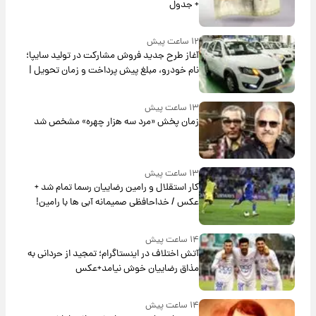
+ جدول
۱۲ ساعت پیش
آغاز طرح جدید فروش مشارکت در تولید سایپا؛
نام خودرو، مبلغ پیش پرداخت و زمان تحویل |
سود مشارکت چند درصد است؟
۱۳ ساعت پیش
زمان پخش «مرد سه هزار چهره» مشخص شد
۱۳ ساعت پیش
کار استقلال و رامین رضاییان رسما تمام شد +
عکس / خداحافظی صمیمانه آبی ها با رامین!
۱۴ ساعت پیش
آتش اختلاف در اینستاگرام؛ تمجید از حردانی به
مذاق رضاییان خوش نیامد+عکس
۱۴ ساعت پیش