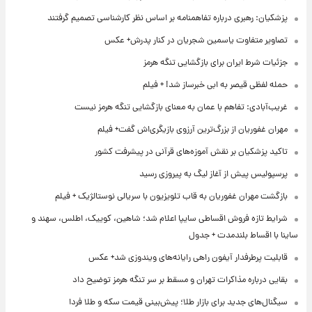
پزشکیان: رهبری درباره تفاهمنامه بر اساس نظر کارشناسی تصمیم گرفتند
تصاویر متفاوت یاسمین شجریان در کنار پدرش+ عکس
جزئیات شرط ایران برای بازگشایی تنگه هرمز
حمله لفظی قیصر به ابی خبرساز شد! + فیلم
غریب‌آبادی: تفاهم با عمان به معنای بازگشایی تنگه هرمز نیست
مهران غفوریان از بزرگ‌ترین آرزوی بازیگری‌اش گفت+ فیلم
تاکید پزشکیان بر نقش آموزه‌های قرآنی در پیشرفت کشور
پرسپولیس پیش از آغاز لیگ به پیروزی رسید
بازگشت مهران غفوریان به قاب تلویزیون با سریالی نوستالژیک + فیلم
شرایط تازه فروش اقساطی سایپا اعلام شد؛ شاهین، کوییک، اطلس، سهند و
ساینا با اقساط بلندمدت + جدول
قابلیت پرطرفدار آیفون راهی رایانه‌های ویندوزی شد+ عکس
بقایی درباره مذاکرات تهران و مسقط بر سر تنگه هرمز توضیح داد
سیگنال‌های جدید برای بازار طلا؛ پیش‌بینی قیمت سکه و طلا فردا