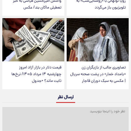
رویا نونهالی با «روشنایی‌شب» به
واکنش امیرحسین قیاسی به خبر
تلویزیون باز می‌گردد
تعطیلی ماکان بند/ عکس
تصاویری جالب از بازیگران زن
قیمت دلار در بازار آزاد امروز
«بامداد خمار» در پشت صحنه سریال
چهارشنبه ۱۴ مرداد ۱۴۰۵/ نرخ‌ها
| عکسی به سبک دوران قاجار
ثابت ماند؟ +جدول
ارسال نظر