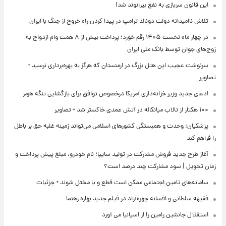
این قانون سربازی به نفع بیرانوند شد!
تلاش ناامیدانه‌ دولت دونالد ترامپ در پیدا کردن راه خروج از جنگ با ایران
در چهار ماه نخست ۱۴۰۵ رقم خورد؛ پرداخت بیش از ۸ همت وام ازدواج به
زوج‌های جوان توسط بانک ملی ایران
سرنوشت عجیب این هتل بزرگ در ارمنستان که هرگز به بهره‌برداری نرسید +
تصاویر
ادعای جدید وزیر خزانه‌داری آمریکا درخصوص توافق برای بازگشایی تنگه هرمز
۱۰۰ هکتار از تالاب میانکاله در آتش عمدی خاکستر شد + تصاویر
پزشکیان: وحدت و همبستگی کشورهای اسلامی می‌تواند زمینه غلبه حق بر باطل
را فراهم کند
آغاز طرح جدید فروش مشارکت در تولید سایپا؛ نام خودرو، مبلغ پیش پرداخت و
زمان تحویل | سود مشارکت چند درصد است؟
سامانه‌های تامین اجتماعی ممکن است قطع و یا مختل شوند + جزئیات
فقیهه سلطانی و افسانه چهره‌آزاد در فیلم جدید بهاره رهنما
استقلال جانشین رامین را از اسپانیا می آورد