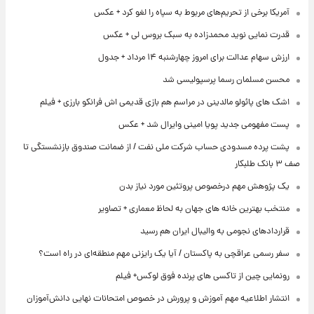
آمریکا برخی از تحریم‌های مربوط به سپاه را لغو کرد + عکس
قدرت نمایی نوید محمدزاده به سبک بروس لی + عکس
ارزش سهام عدالت برای امروز چهارشنبه ۱۴ مرداد + جدول
محسن مسلمان رسما پرسپولیسی شد
اشک های پائولو مالدینی در مراسم هم بازی قدیمی اش فرانکو بارزی + فیلم
پست مفهومی جدید پویا امینی وایرال شد + عکس
پشت پرده‌ مسدودی حساب شرکت ملی نفت / از ضمانت صندوق بازنشستگی تا
صف ۳ بانک طلبکار
یک پژوهش مهم درخصوص پروتئین مورد نیاز بدن
منتخب بهترین خانه های جهان به لحاظ معماری + تصاویر
قراردادهای نجومی به والیبال ایران هم رسید
سفر رسمی عراقچی به پاکستان / آیا یک رایزنی مهم منطقه‌ای در راه است؟
رونمایی چین از تاکسی های پرنده فوق لوکس+ فیلم
انتشار اطلاعیه مهم آموزش و پرورش در خصوص امتحانات نهایی دانش‌آموزان