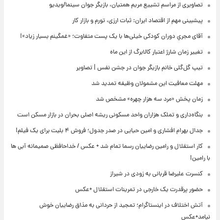
تصاویری از مراسم تشییع مریم همتیان، بازیگر جوان سینما/ویدیو
پیشبینی مهم از اقتصاد ایران: ثبات ارزی، تورم و بازار کار
آقای مجریِ دوران کودکی خیلی‌ها با یک پست متفاوت؛ «غمگینم بسیار زیاد»!
تغییر زمان شارژ اعتبار کالابرگ از این ماه
تیپ گل‌گلی خانم بازیگر جوان در جشن نفس | تصاویر
مهلت معافیت این مشمولان وظیفه تمدید شد
زمان پخش «مرد سه هزار چهره» مشخص شد
بنگاه‌داری و تملک هزاران واحد مسکونی ریشه اصلی بحران در بازار مسکن است
جدال بهرام افشاری و امین حیایی در صدر جدول؛ فروش ۴ بلیت برای یک فیلم!
کار استقلال و رامین رضاییان رسما تمام شد + عکس / خداحافظی صمیمانه آبی ها
با رامین!
کنسرت علیرضا قربانی به زودی در شیراز
حضور پرقدرت یک خارجی در تمرینات استقلال +عکس
آتش اختلاف در اینستاگرام؛ تمجید از حردانی به مذاق رضاییان خوش
نیامد+عکس