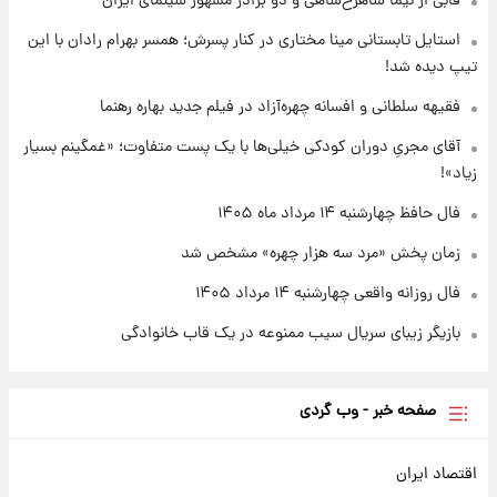
قابی از نیما شاهرخ‌شاهی و دو برادر مشهور سینمای ایران
۱۷ ساعت پیش
واکنش تند تاکر کارلسون به حمله آمریکا به
استایل تابستانی مینا مختاری در کنار پسرش؛ همسر بهرام رادان با این
مدرسه میناب؛ «باید سیلی محکمی به صورت
تیپ دیده شد!
ترامپ زد»
فقیهه سلطانی و افسانه چهره‌آزاد در فیلم جدید بهاره رهنما
۱۷ ساعت پیش
قیمت طلا و سکه امروز چهارشنبه ۱۴ مرداد
آقای مجریِ دوران کودکی خیلی‌ها با یک پست متفاوت؛ «غمگینم بسیار
۱۴۰۵/کاهش قیمت طلا و سکه
زیاد»!
فال حافظ چهارشنبه ۱۴ مرداد ماه ۱۴۰۵
زمان پخش «مرد سه هزار چهره» مشخص شد
فال روزانه واقعی چهارشنبه ۱۴ مرداد ۱۴۰۵
بازیگر زیبای سریال سیب ممنوعه در یک قاب خانوادگی
صفحه خبر - وب گردی
اقتصاد ایران