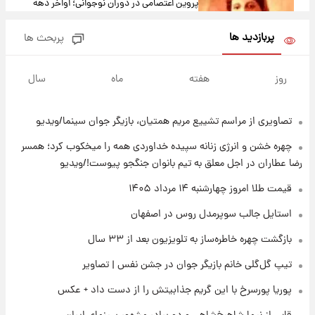
پروین اعتصامی در دوران نوجوانی؛ اواخر دهه
۱۲۹۰ شمسی
پربازدید ها
پربحث ها
۱۴ ساعت پیش
قدرت‌نمایی نظامی چین؛ بمب‌افکن حامل موشک
روز
هفته
ماه
سال
هسته‌ای در آسمان ظاهر شد
تصاویری از مراسم تشییع مریم همتیان، بازیگر جوان سینما/ویدیو
۱۵ ساعت پیش
رونالدو از گنجینه خودروهای لوکسش رونمایی
چهره خشن و انرژی زنانه سپیده خداوردی همه را میخکوب کرد؛ همسر
کرد
رضا عطاران در اجل معلق به تیم بانوان جنگجو پیوست!/ویدیو
۱۶ ساعت پیش
قیمت طلا امروز چهارشنبه ۱۴ مرداد ۱۴۰۵
قیمت دلار در بازار آزاد امروز چهارشنبه ۱۴ مرداد
استایل جالب سوپرمدل روس در اصفهان
۱۴۰۵/ نرخ‌ها ثابت ماند؟ +جدول
بازگشت چهره خاطره‌ساز به تلویزیون بعد از ۳۳ سال
۱۶ ساعت پیش
تیپ گل‌گلی خانم بازیگر جوان در جشن نفس | تصاویر
علی مطهری: اجرای کامل تفاهم‌نامه اسلام‌آباد،
پیروزی بزرگ‌تری برای ایران است
پوریا پورسرخ با این گریم جذابیتش را از دست داد + عکس