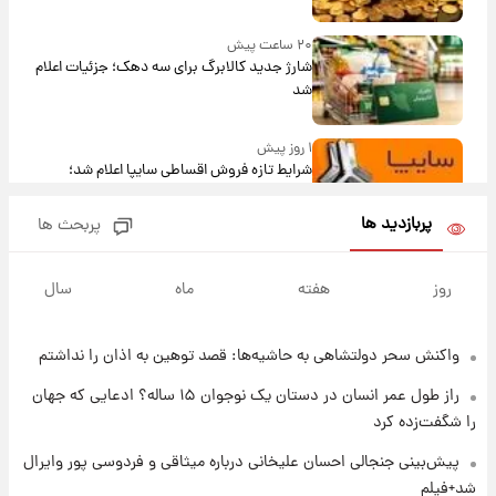
۲۰ ساعت پیش
شارژ جدید کالابرگ برای سه دهک؛ جزئیات اعلام
شد
۱ روز پیش
شرایط تازه فروش اقساطی سایپا اعلام شد؛
شاهین، کوییک، اطلس، سهند و ساینا با اقساط
بلندمدت + جدول
پربازدید ها
پربحث ها
۱ روز پیش
سیگنال‌های جدید برای بازار طلا؛ پیش‌بینی
روز
هفته
ماه
سال
قیمت سکه و طلا فردا
واکنش سحر دولتشاهی به حاشیه‌ها: قصد توهین به اذان را نداشتم
۱ روز پیش
فال حافظ پنجشنبه ۱۵ مرداد ماه ۱۴۰۵
راز طول عمر انسان در دستان یک نوجوان ۱۵ ساله؟ ادعایی که جهان
را شگفت‌زده کرد
۱ روز پیش
پیش‌بینی جنجالی احسان علیخانی درباره میثاقی و فردوسی پور وایرال
فال قهوه روزانه پنجشنبه ۱۵ مرداد ماه ۱۴۰۵
شد+فیلم