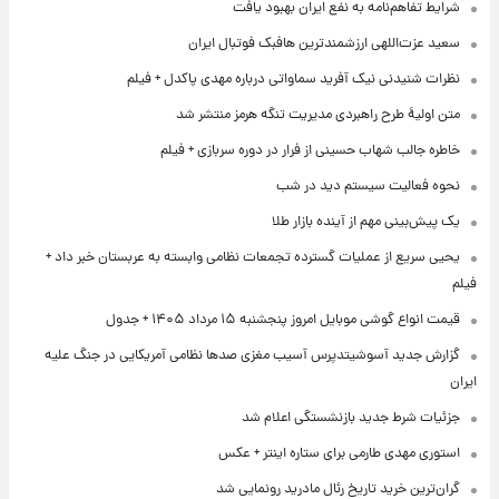
شرایط تفاهم‌نامه به نفع ایران بهبود یافت
سعید عزت‌اللهی ارزشمندترین هافبک فوتبال ایران
نظرات شنیدنی نیک آفرید سماواتی درباره مهدی پاکدل + فیلم
متن اولیۀ طرح راهبردی مدیریت تنگه هرمز منتشر شد
خاطره جالب شهاب حسینی از فرار در دوره سربازی + فیلم
نحوه فعالیت سیستم دید در شب
یک پیش‌بینی مهم از آینده بازار طلا
یحیی سریع از عملیات گسترده تجمعات نظامی وابسته به عربستان خبر داد +
فیلم
قیمت انواع گوشی موبایل امروز پنجشنبه ۱۵ مرداد ۱۴۰۵ + جدول
گزارش جدید آسوشیتدپرس آسیب مغزی صدها نظامی آمریکایی در جنگ علیه
ایران
جزئیات شرط جدید بازنشستگی اعلام شد
استوری مهدی طارمی برای ستاره اینتر + عکس
گران‌ترین خرید تاریخ رئال مادرید رونمایی شد