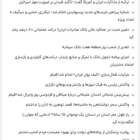
ترکیه از مذاکرات ایران و آمریکا گفت؛ تأکید فیدان بر ضرورت مهار اسرائیل
شماره پیراهن خریدهای جدید پرسپولیس اعلام شد؛ تیکدری، محبی و سرگیف با
اعداد ویژه
تغییر مثبت در عملکرد مالی بانک صادرات ایران/ درآمد عملیاتی ۸۰ درصد رشد
کرد
تقدیر از شعب برتر منطقه هفت بانک سرمایه
اجرای برنامه تحول بانک با تمرکز بر منابع پایدار، درآمدهای کارمزدی و بازسازی
اعتماد مشتریان
جزئیات فعال‌سازی «کیف پول ایران» اعلام شد+فیلم
واکنش پلیس به فیک نیوزها و بازنشر ویدیوهای تکراری
پیش‌بینی جنجالی احسان علیخانی درباره میثاقی و فردوسی پور وایرال شد+فیلم
واکنش سحر دولتشاهی به حاشیه‌ها: قصد توهین به اذان را نداشتم
راز طول عمر انسان در دستان یک نوجوان ۱۵ ساله؟ ادعایی که جهان را
شگفت‌زده کرد
روایت پزشکیان از برنامه‌های دولت برای بهبود معیشت مردم امشب منتشر
می‌شود