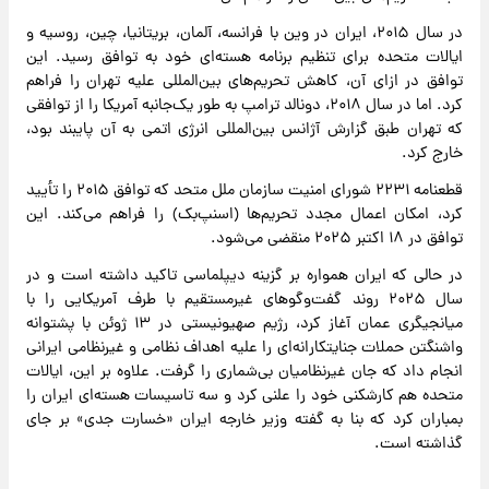
در سال ۲۰۱۵، ایران در وین با فرانسه، آلمان، بریتانیا، چین، روسیه و
ایالات متحده برای تنظیم برنامه هسته‌ای خود به توافق رسید. این
توافق در ازای آن، کاهش تحریم‌های بین‌المللی علیه تهران را فراهم
کرد. اما در سال ۲۰۱۸، دونالد ترامپ به طور یک‌جانبه آمریکا را از توافقی
که تهران طبق گزارش آژانس بین‌المللی انرژی اتمی به آن پایبند بود،
خارج کرد.
قطعنامه ۲۲۳۱ شورای امنیت سازمان ملل متحد که توافق ۲۰۱۵ را تأیید
کرد، امکان اعمال مجدد تحریم‌ها (اسنپ‌بک) را فراهم می‌کند. این
توافق در ۱۸ اکتبر ۲۰۲۵ منقضی می‌شود.
در حالی که ایران همواره بر گزینه دیپلماسی تاکید داشته است و در
سال ۲۰۲۵ روند گفت‌وگوهای غیرمستقیم با طرف آمریکایی را با
میانجیگری عمان آغاز کرد، رژیم صهیونیستی در ۱۳ ژوئن با پشتوانه
واشنگتن حملات جنایتکارانه‌ای را علیه اهداف نظامی و غیرنظامی ایرانی
انجام داد که جان غیرنظامیان بی‌شماری را گرفت. علاوه بر این، ایالات
متحده هم کارشکنی خود را علنی کرد و سه تاسیسات هسته‌ای ایران را
بمباران کرد که بنا به گفته وزیر خارجه ایران «خسارت جدی» بر جای
گذاشته است.