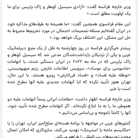
وزیر خارجه فرانسه گفت: «آزادی سیسیل کوهلر و ژاک پاریس برای ما
یک اولویت مطلق است.»
این مقام فرانسوی همچنین گفت: «ما همیشه به طرف‌های مذاکره خود
در ایران گفته‌ایم مسئله تصمیمات احتمالی در مورد تحریم‌ها مشروط به
حل این مشکل، این اختلاف بزرگ خواهد بود.»
پیشتر خبرگزاری فرانسه در روز چهارشنبه به نقل از یک منبع دیپلماتیک
غربی و یکی از نزدیکان بازداشت‌شدگان مدعی شد که سیسیل کوهلر و
ژاک پاریس که در ماه مه ۲۰۲۲ در ایران دستگیر شدند، با اتهامات
«جاسوسی برای موساد»، سرویس اطلاعات خارجی رژیم صهیونیستی،
«توطئه علیه فساد» و «فساد فی‌الارض» روبرو هستند. با این حال،
تهران هنوز تأیید نکرده که آیا اتهامات جدیدی علیه آنها مطرح شده
است یا خیر.
وزیر خارجه فرانسه اظهار داشت: «مقامات ایرانی رسماً اتهامات علیه دو
هموطن ما را به ما ابلاغ نکرده‌اند. اگر اتهامات مطرح شده تأیید شود،
آنها را کاملاً ناموجه و بی‌اساس می‌دانیم.»
کشورهای غربی در مواجهه با برنامه هسته‌ای صلح‌آمیز ایران، تهران را با
«مکانیسم ماشه یا اسنپ‌بک» تهدید می‌کنند، سازوکاری که امکان اعمال
مجدد تحریم‌های بین‌المللی را فراهم می‌کند.