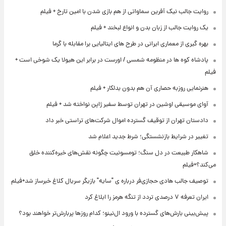
روایت جالب نیک آفرین سماواتی از هم بازی شدن با امین تارخ + فیلم
یک روایت جالب از زبان بدن و انواع لبخند + فیلم
بهره گیری از معماری ایرانی در طرح های ایتالیایی برا مقابله با گرما
پادشاه کوه ها در منظومه شمسی / اورست در برابر این هیولا یک شوخی است +
فیلم
هنرنمایی روزبه حصاری آن هم بدون بدلکار + فیلم
آوای موسیقی اوشین در تهران توسط سفیر ژاپن نواخته شد + فیلم
دادستان تهران از توقیف گسترده اموال شرکت‌های تراستی خبر داد
تغییر در شرایط بازنشستگی؛ شرط جدید اعلام شد
شاهکار طبیعت در دل سنگ؛ تومسونیت چگونه نقش‌های خیره‌کننده خلق
می‌کند؟+فیلم
توصیف جالب هادی حجازی‌فر درباره ی "سایه" بازیگر سریال کلاغ خبرساز شد+فیلم
ایران تعرفه ۷ درصدی تردد از تنگه هرمز را ابلاغ کرد
پیش‌بینی بارش‌های گسترده با ورود ال‌نینو؛ کدام روزها پربارش‌تر خواهند بود؟