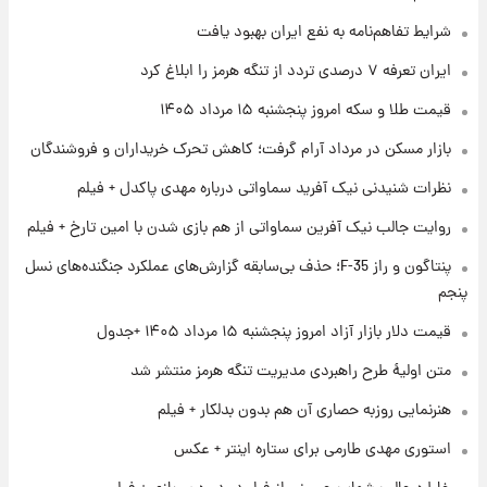
شرایط تفاهم‌نامه به نفع ایران بهبود یافت
۱ روز پیش
ایران تعرفه ۷ درصدی تردد از تنگه هرمز را ابلاغ کرد
فال روزانه واقعی پنجشنبه ۱۵ مرداد ۱۴۰۵
قیمت طلا و سکه امروز پنجشنبه ۱۵ مرداد ۱۴۰۵
بازار مسکن در مرداد آرام گرفت؛ کاهش تحرک خریداران و فروشندگان
۱ روز پیش
نظرات شنیدنی نیک آفرید سماواتی درباره مهدی پاکدل + فیلم
ارزش سهام عدالت برای امروز چهارشنبه ۱۴ مرداد
+ جدول
روایت جالب نیک آفرین سماواتی از هم بازی شدن با امین تارخ + فیلم
پنتاگون و راز F-35؛ حذف بی‌سابقه گزارش‌های عملکرد جنگنده‌های نسل
۱ روز پیش
آغاز طرح جدید فروش مشارکت در تولید سایپا؛
پنجم
نام خودرو، مبلغ پیش پرداخت و زمان تحویل |
قیمت دلار بازار آزاد امروز پنجشنبه ۱۵ مرداد ۱۴۰۵ +جدول
سود مشارکت چند درصد است؟
متن اولیۀ طرح راهبردی مدیریت تنگه هرمز منتشر شد
هنرنمایی روزبه حصاری آن هم بدون بدلکار + فیلم
استوری مهدی طارمی برای ستاره اینتر + عکس