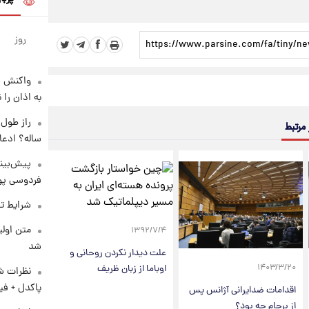
روز
واکنش س
به اذان را 
 مرتبط
ساله؟ ادعا
پیش‌بینی
فردوسی پور
شرایط تف
متن اولی
۱۳۹۲/۷/۴
شد
علت دیدار نکردن روحانی و
اوباما از زبان ظریف
۱۴۰۳/۳/۲۰
نظرات شن
پاکدل + فی
اقدامات ضدایرانی آژانس پس
از برجام چه بود؟