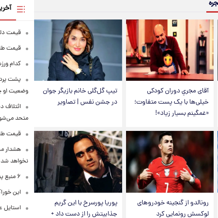
جره
آخری
قیمت دلار در 
قیمت طلا و سکه
کدام ورزش
پشت پرده
آقای مجریِ دوران کودکی
تیپ گل‌گلی خانم بازیگر جوان
وضعیت او 
خیلی‌ها با یک پست متفاوت؛
در جشن نفس | تصاویر
ائتلاف د
«غمگینم بسیار زیاد»!
متحد می‌شو
قیمت طلا امرو
هشدار محس
نخواهد شد
۶ منبع پنهان ویتامین C
این خوراک
رونالدو از گنجینه خودروهای
پوریا پورسرخ با این گریم
استایل ع
لوکسش رونمایی کرد
جذابیتش را از دست داد +