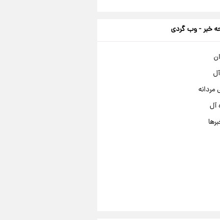
 خبر - وب گردی
ان
آل
مردانه
 آل
برها