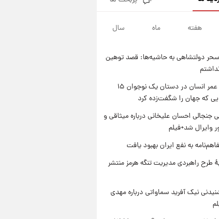
پربحث ها
سیگنال‌های جدید برای بازار طلا؛
پیش‌بینی قیمت سکه و طلا فردا
هفته
ماه
سال
۱ روز پیش
فال حافظ پنجشنبه ۱۵ مرداد ماه
۱۴۰۵
حر دولتشاهی به حاشیه‌ها: قصد توهین
۱ روز پیش
نداشتم
فال قهوه روزانه پنجشنبه ۱۵ مرداد
ماه ۱۴۰۵
راز طول عمر انسان در دستان یک نوجوان ۱۵
یی که جهان را شگفت‌زده کرد
۱ روز پیش
فال روزانه واقعی پنجشنبه ۱۵
 جنجالی احسان علیخانی درباره میثاقی و
مرداد ۱۴۰۵
 وایرال شد+فیلم
اهم‌نامه به نفع ایران بهبود یافت
ۀ طرح راهبردی مدیریت تنگه هرمز منتشر
یدنی نیک آفرید سماواتی درباره مهدی
لم