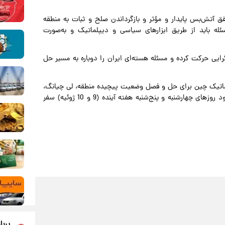
ق آتش‌بس پایدار و مؤثر و بازگرداندن صلح و ثبات به منطقه
له باید از طریق ابزارهای سیاسی و دیپلماتیک و به‌صورت
یی حرکت کرده و مسئله هسته‌ای ایران را دوباره به مسیر حل
پلماتیک چین برای حل و فصل وضعیت پیچیده منطقه، لی چیانگ،
نخست وزیر چین به دعوت مصطفی مدبولی، همتای مصری خود روزهای چهارشنبه و پنج‌شنبه هفته آینده (9 و 10 ژوئیه) سفر
پربا