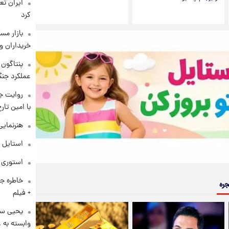
کرد
بازار مس
خریداران و
عملکرد جنگ
روایت ج
با امین تار
هنرنمایی
استایل 
استوری م
خاطره جا
جره
+ فیلم
یحیی سر
وابسته به ع