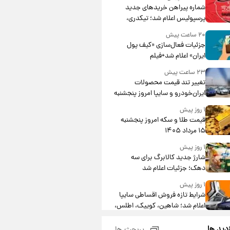
شماره پیراهن خریدهای جدید
پرسپولیس اعلام شد؛ تیکدری،
محبی و سرگیف با اعداد ویژه
۲۰ ساعت پیش
جزئیات فعال‌سازی «کیف پول
ایران» اعلام شد+فیلم
۲۳ ساعت پیش
تغییر تند قیمت محصولات
ایران‌خودرو و سایپا امروز پنجشنبه
۱۵ مرداد ۱۴۰۵ +جدول
۱ روز پیش
قیمت طلا و سکه امروز پنجشنبه
۱۵ مرداد ۱۴۰۵
۱ روز پیش
شارژ جدید کالابرگ برای سه
دهک؛ جزئیات اعلام شد
۱ روز پیش
شرایط تازه فروش اقساطی سایپا
اعلام شد؛ شاهین، کوییک، اطلس،
سهند و ساینا با اقساط بلندمدت +
۱ روز پیش
جدول
زدید ها