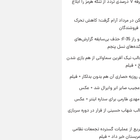
ایران تعرفه ۷ درصدی تردد از تنگه هرمز را ابلاغ
کن در مرداد آرام گرفت؛ کاهش تحرک
 فروشندگان
پنتاگون و راز F-35؛ حذف بی‌سابقه گزارش‌های
نده‌های نسل پنجم
الب نیک آفرین سماواتی از هم بازی شدن
خ + فیلم
 روزبه حصاری آن هم بدون بدلکار + فیلم
عجیب صابر ابر وایرال شد + عکس
هدی طارمی برای ستاره اینتر + عکس
لب شهاب حسینی از فرار در دوره سربازی
یع از عملیات گسترده تجمعات نظامی
ربستان خبر داد + فیلم