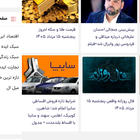
صفحه
پیش‌بینی جنجالی احسان
قیمت طلا و سکه امروز
اقتصاد ایر
علیخانی درباره میثاقی و
پنجشنبه ۱۵ مرداد ۱۴۰۵
فردوسی پور وایرال شد+فیلم
سبک ایده 
سبک زندگی 
تجارت ایده
تازه ترین خ
مبل ال
فال روزانه واقعی پنجشنبه ۱۵
شرایط تازه فروش اقساطی
مرداد ۱۴۰۵
سایپا اعلام شد؛ شاهین،
کوییک، اطلس، سهند و ساینا
با اقساط بلندمدت + جدول