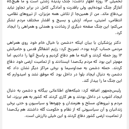
تحمیلی ۱۲ روزه اظهار داشت: جنگ پدیده زشتی است و ما هیچ‌گاه
آغازگر جنگ نبوده‌ایم، ولی باقدرت و آمادگی کامل در برابر تجاوز نباید
بی‌دفاع ماند. من از همین‌جا از تلاش همه عزیزان، از نیروهای نظامی،
انتظامی، امنیتی، سپاه، ارتش و بسیج و اقشار مختلف مردم تشکر
می‌کنم؛ این جنگ صفحه دیگری از رشادت و همدلی و همراهی را ایجاد
کرد.
دکتر پزشکیان با بیان اینکه «دشمن با خیال خام خود روی همراهی
مردمی حساب کرده بود»، تصریح کرد: رژیم اشغالگر قدس و حامیانش
۱۲ روز حمله کردند و البته ما هم دفاع کردیم و پاسخ آنها را دادیم، اما
مهم‌تر این بود که مردم یک‌صدا ایستادند و از تمامیت ارضی خود دفاع
کردند. حمله دشمن به صداوسیما و برخی مراکز دیگر نشان داد که
دشمن به دنبال ایجاد بلوا در داخل بود که موفق نشد و امیدوارم که
این جنگ ما را بیدار کند.
رئیس‌جمهور اضافه کرد: شبکه‌های اطلاعاتی بیگانه و دشمن به دنبال
ایجاد آشوب در داخل بودند و هر کاری کردند که کشور به هم بریزد، اما
مردم و نیروهای مسلح و هنرمندان و چهره‌ها و سیاسیون و حتی برخی
زندانیان و آن سیاسیونی که از نظام و حکومت گله داشتند هم یک‌صدا
از تمامیت ارضی کشور دفاع کردند و این خیلی باارزش است.