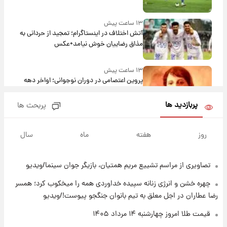
۱۳ ساعت پیش
آتش اختلاف در اینستاگرام؛ تمجید از حردانی به
مذاق رضاییان خوش نیامد+عکس
۱۳ ساعت پیش
پروین اعتصامی در دوران نوجوانی؛ اواخر دهه
۱۲۹۰ شمسی
پربازدید ها
پربحث ها
۱۳ ساعت پیش
قدرت‌نمایی نظامی چین؛ بمب‌افکن حامل موشک
روز
هفته
ماه
سال
هسته‌ای در آسمان ظاهر شد
تصاویری از مراسم تشییع مریم همتیان، بازیگر جوان سینما/ویدیو
۱۴ ساعت پیش
رونالدو از گنجینه خودروهای لوکسش رونمایی
چهره خشن و انرژی زنانه سپیده خداوردی همه را میخکوب کرد؛ همسر
کرد
رضا عطاران در اجل معلق به تیم بانوان جنگجو پیوست!/ویدیو
۱۶ ساعت پیش
قیمت طلا امروز چهارشنبه ۱۴ مرداد ۱۴۰۵
قیمت دلار در بازار آزاد امروز چهارشنبه ۱۴ مرداد