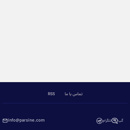
تماس با ما
RSS
info@parsine.com
گپ
تلگرام