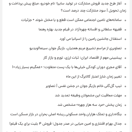
آغاز طرح جدید فروش مشارکت در تولید سایپا؛ نام خودرو، مبلغ پیش پرداخت و
زمان تحویل | سود مشارکت چند درصد است؟
سامانه‌های تامین اجتماعی ممکن است قطع و یا مختل شوند + جزئیات
فقیهه سلطانی و افسانه چهره‌آزاد در فیلم جدید بهاره رهنما
استقلال جانشین رامین را از اسپانیا می آورد
تصاویری از مراسم تشییع مریم همتیان، بازیگر جوان سینما/ویدیو
پیشبینی مهم از اقتصاد ایران: ثبات ارزی، تورم و بازار کار
آقای مجریِ دوران کودکی خیلی‌ها با یک پست متفاوت؛ «غمگینم بسیار زیاد»!
تغییر زمان شارژ اعتبار کالابرگ از این ماه
تیپ گل‌گلی خانم بازیگر جوان در جشن نفس | تصاویر
مهلت معافیت این مشمولان وظیفه تمدید شد
زمان پخش «مرد سه هزار چهره» مشخص شد
بنگاه‌داری و تملک هزاران واحد مسکونی ریشه اصلی بحران در بازار مسکن است
جدال بهرام افشاری و امین حیایی در صدر جدول؛ فروش ۴ بلیت برای یک فیلم!