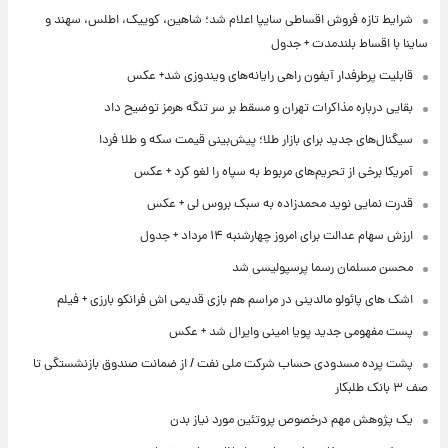
شرایط تازه فروش اقساطی سایپا اعلام شد؛ شاهین، کوییک، اطلس، سهند و
ساینا با اقساط بلندمدت + جدول
قابلیت پرطرفدار آیفون راهی رایانه‌های ویندوزی شد+ عکس
بقایی درباره مذاکرات تهران و مسقط بر سر تنگه هرمز توضیح داد
سیگنال‌های جدید برای بازار طلا؛ پیش‌بینی قیمت سکه و طلا فردا
آمریکا برخی از تحریم‌های مربوط به سپاه را لغو کرد + عکس
قدرت نمایی نوید محمدزاده به سبک بروس لی + عکس
ارزش سهام عدالت برای امروز چهارشنبه ۱۴ مرداد + جدول
محسن مسلمان رسما پرسپولیسی شد
اشک های پائولو مالدینی در مراسم هم بازی قدیمی اش فرانکو بارزی + فیلم
پست مفهومی جدید پویا امینی وایرال شد + عکس
پشت پرده‌ مسدودی حساب شرکت ملی نفت / از ضمانت صندوق بازنشستگی تا
صف ۳ بانک طلبکار
یک پژوهش مهم درخصوص پروتئین مورد نیاز بدن