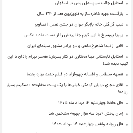
استایل جالب سوپرمدل روس در اصفهان
۱۴۰۵/ نرخ‌ها ثابت ماند؟ +جدول
بازگشت چهره خاطره‌ساز به تلویزیون بعد از ۳۳ سال
۱۶ ساعت پیش
تیپ گل‌گلی خانم بازیگر جوان در جشن نفس | تصاویر
علی مطهری: اجرای کامل تفاهم‌نامه اسلام‌آباد،
پیروزی بزرگ‌تری برای ایران است
پوریا پورسرخ با این گریم جذابیتش را از دست داد + عکس
قابی از نیما شاهرخ‌شاهی و دو برادر مشهور سینمای ایران
۱۶ ساعت پیش
واکنش تند تاکر کارلسون به حمله آمریکا به
استایل تابستانی مینا مختاری در کنار پسرش؛ همسر بهرام رادان با این
مدرسه میناب؛ «باید سیلی محکمی به صورت
تیپ دیده شد!
ترامپ زد»
فقیهه سلطانی و افسانه چهره‌آزاد در فیلم جدید بهاره رهنما
۱۷ ساعت پیش
قیمت طلا و سکه امروز چهارشنبه ۱۴ مرداد
آقای مجریِ دوران کودکی خیلی‌ها با یک پست متفاوت؛ «غمگینم بسیار
۱۴۰۵/کاهش قیمت طلا و سکه
زیاد»!
فال حافظ چهارشنبه ۱۴ مرداد ماه ۱۴۰۵
زمان پخش «مرد سه هزار چهره» مشخص شد
فال روزانه واقعی چهارشنبه ۱۴ مرداد ۱۴۰۵