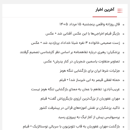
آخرین اخبار
فال روزانه واقعی پنجشنبه ۱۵ مرداد ۱۴۰۵
بازیگر فیلم اخراجی‌ها با این عکس آفتابی شد + عکس
ژست صمیمی خانواده ۴ نفره شیلا خداداد پربازدید شد + عکس
پزشکیان: رهبری درباره تفاهمنامه بر اساس نظر کارشناسی تصمیم گرفتند
تصاویر متفاوت یاسمین شجریان در کنار پدرش+ عکس
جزئیات شرط ایران برای بازگشایی تنگه هرمز
حمله لفظی قیصر به ابی خبرساز شد! + فیلم
غریب‌آبادی: تفاهم با عمان به معنای بازگشایی تنگه هرمز نیست
مهران غفوریان از بزرگ‌ترین آرزوی بازیگری‌اش گفت+ فیلم
تاکید پزشکیان بر نقش آموزه‌های قرآنی در پیشرفت کشور
پرسپولیس پیش از آغاز لیگ به پیروزی رسید
بازگشت مهران غفوریان به قاب تلویزیون با سریالی نوستالژیک + فیلم