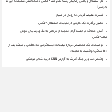
کار استقلال و رامین رضاییان رسما تمام شد + عکس / خداحافظی صمیمانه آبی ها
با رامین!
کنسرت علیرضا قربانی به زودی در شیراز
حضور پرقدرت یک خارجی در تمرینات استقلال +عکس
آتش اختلاف در اینستاگرام؛ تمجید از حردانی به مذاق رضاییان خوش
نیامد+عکس
توضیحات یک متخصص درباره تبلیغات اینستاگرامی خداحافظی با عینک بعد از
۵۰ سالگی؛ واقعیت یا شایعه؟
واکنش تند وزیر جنگ آمریکا به گزارش CNN درباره ذخایر موشکی