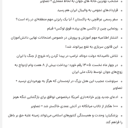
منتخب بهترین خانه های جهان به لحاظ معماری + تصاویر
قراردادهای نجومی به والیبال ایران هم رسید
سفر رسمی عراقچی به پاکستان / آیا یک رایزنی مهم منطقه‌ای در راه است؟
رونمایی چین از تاکسی های پرنده فوق لوکس+ فیلم
انتشار اطلاعیه مهم آموزش و پرورش در خصوص امتحانات نهایی دانش‌آموزان
این قانون سربازی به نفع بیرانوند شد!
تلاش ناامیدانه‌ دولت دونالد ترامپ در پیدا کردن راه خروج از جنگ با ایران
در چهار ماه نخست ۱۴۰۵ رقم خورد؛ پرداخت بیش از ۸ همت وام ازدواج به
زوج‌های جوان توسط بانک ملی ایران
سرنوشت عجیب این هتل بزرگ در ارمنستان که هرگز به بهره‌برداری نرسید +
تصاویر
ادعای جدید وزیر خزانه‌داری آمریکا درخصوص توافق برای بازگشایی تنگه هرمز
۱۰۰ هکتار از تالاب میانکاله در آتش عمدی خاکستر شد + تصاویر
پزشکیان: وحدت و همبستگی کشورهای اسلامی می‌تواند زمینه غلبه حق بر باطل
را فراهم کند