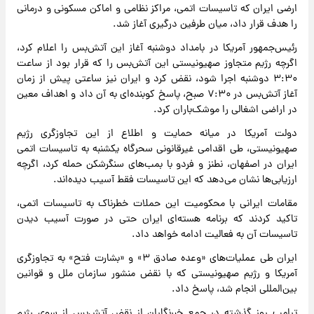
ارضی ایران که تاسیسات اتمی، مراکز نظامی و اماکن مسکونی و درمانی
را هدف قرار داد، میان طرفین درگیری آغاز شد.
رئیس‌جمهور آمریکا در بامداد دوشنبه آغاز این آتش‌بس را اعلام کرد،
اگرچه رژیم متجاوز صهیونیستی این آتش‌بس را که قرار بود از ساعت
۳:۳۰ دوشنبه اجرا شود، نقض کرد و ایران نیز ساعتی پیش از زمان
آغاز آتش‌بس در ۷:۳۰ صبح، پاسخ کوبنده‌ای به آن داد و اهداف معین
در اراضی اشغالی را موشک‌باران کرد.
دولت آمریکا در میانه حمایت و اطلاع از این تجاوزگری رژیم
صهیونیستی، طی اقدامی غیرقانونی سحرگاه یکشنبه به تاسیسات اتمی
ایران در اصفهان، نطنز و فردو با بمب‌های سنگرشکن حمله کرد، اگرچه
ارزیابی‌ها نشان می‌دهد که این تاسیسات فقط آسیب دیده‌اند.
مقامات ایرانی با محکومیت این حملات خطرناک به تاسیسات اتمی،
تاکید کردند که برنامه هسته‌ای ایران حتی در صورت آسیب دیدن
تاسیسات آن به فعالیت ادامه خواهد داد.
ایران طی عملیات‌های «وعده صادق ۳» و «بشارت فتح» به تجاوزگری
آمریکا و رژیم صهیونیستی که با نقض منشور سازمان ملل و قوانین
بین‌المللی انجام شد، پاسخ داد.
ترامپ روز گذشته در جمع خبرنگاران از نقض آتش‌بس از سوی رژیم