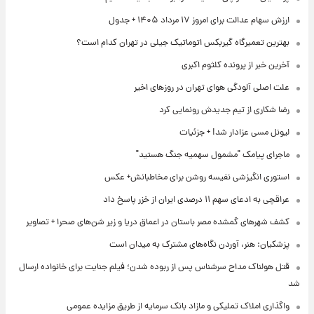
ارزش سهام عدالت برای امروز ۱۷ مرداد ۱۴۰۵ + جدول
بهترین تعمیرگاه گیربکس اتوماتیک جیلی در تهران کدام است؟
آخرین خبر از پرونده کلثوم اکبری
علت اصلی آلودگی هوای تهران در روزهای اخیر
رضا شکاری از تیم جدیدش رونمایی کرد
لیونل مسی عزادار شد! + جزئیات
ماجرای پیامک "مشمول سهمیه جنگ هستید"
استوری انگیزشی نفیسه روشن برای مخاطبانش+ عکس
عراقچی به ادعای سهم ۱۱ درصدی ایران از خزر پاسخ داد
کشف شهرهای گمشده مصر باستان در اعماق دریا و زیر شن‌های صحرا + تصاویر
پزشکیان: هنر، آوردن نگاه‌های مشترک به میدان است
قتل هولناک مداح سرشناس پس از ربوده شدن؛ فیلم جنایت برای خانواده ارسال
شد
واگذاری املاک تملیکی و مازاد بانک سرمایه از طریق مزایده عمومی