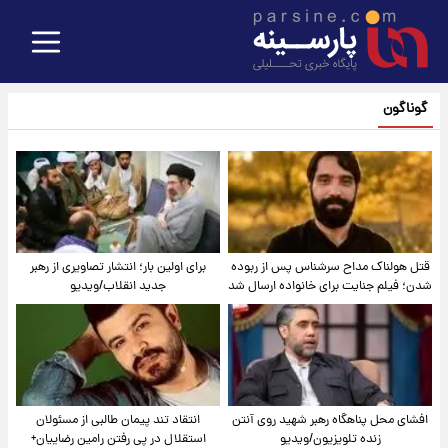
گوناگون
قتل هولناک مداح سرشناس پس از ربوده
برای اولین بار؛ انتشار تصاویری از رهبر
شدن؛ فیلم جنایت برای خانواده ارسال شد
جدید انقلاب/ویدیو
افشای محل پناهگاه‌ رهبر شهید روی آنتن
انتقاد تند پیمان طالبی از مسئولان
زنده تلویزیون/ویدیو
استقلال در پی رفتن رامین رضاییان+