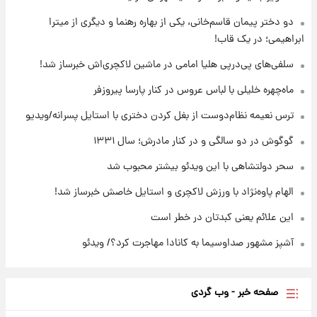
دو دختر پیمان قاسم‌خانی، یکی از بهاره رهنما و دیگری از میترا
۱۳ ساعت پیش
ابراهیمی؛ در یک قاب!
قیمت طلا ۱۸عیار امروز شنبه ۱۷ مرداد ۱۴۰۵
+جدول
سلفی‌های پی‌درپی هلیا امامی در ماشین لاکچری‌اش خبرساز شد!
ماه‌چهره خلیلی با لباس عروس در کنار پارسا پیروزفر
۱۴ ساعت پیش
قیمت محصولات ایران‌خودرو و سایپا امروز شنبه
ترس نعیمه نظام‌دوست از بغل کردن دختری با استایل پسرانه/ویدیو
۱۷ مرداد ۱۴۰۵
گوگوش در دو سالگی و در کنار مادرش؛ سال ۱۳۳۱
سحر دولتشاهی با این ویدئو بیشتر محبوب شد
الهام پاوه‌نژاد با ورزش لاکچری و استایل خاصش خبرساز شد!
این علائم یعنی کبدتان در خطر است
آشپز مشهور صداوسیما به کانادا مهاجرت کرد؟/ ویدئو
صفحه خبر - وب گردی