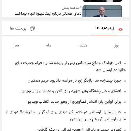
۱۱ ساعت پیش
ادعای جنجالی درباره اینفانتینو؛ اتهام پرداخت
پول به معشوقه با درآمد یوفا
پربازدید ها
پربحث ها
۱۱ ساعت پیش
هشدار درباره کمبود یک ماده معدنی؛ خطر
روز
هفته
ماه
سال
آلزایمر و زوال عقل افزایش می‌یابد؟
قتل هولناک مداح سرشناس پس از ربوده شدن؛ فیلم جنایت برای
۱۲ ساعت پیش
انتقاد تند پیمان طالبی از مسئولان استقلال در
خانواده ارسال شد
پی رفتن رامین رضاییان+ عکس
چهره بهت‌زده سه بازیگر زن در مراسم یادبود مریم همتیان
۱۲ ساعت پیش
افشای محل پناهگاه‌ رهبر شهید روی آنتن زنده تلویزیون/ویدیو
قیمت گوشت گوساله و گوسفند امروز شنبه ۱۷
برای اولین بار؛ انتشار تصاویری از رهبر جدید انقلاب/ویدیو
مرداد ۱۴۰۵ +جدول
حضور مازیار لرستانی در ختم اکبر عبدی برای او گران تمام شد!/ دزدی از
۱۳ ساعت پیش
مازیار لرستانی آن هم در روز روشن
با قدرتمندترین و بادوام ترین تانک جهان آشنا
شوید+ فیلم
تصاویر جدید و دلبرانه از هدیه تهرانی در یک گلخانه