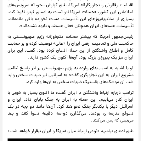
اقدام غیرقانونی و تجاوزکارانه آمریکا، طبق گزارش محرمانه سرویس‌های
اطلاعاتی این کشور، «حملات آمریکا نتوانست به اعماق فردو نفوذ کند.
بسیاری از سانتریفیوژهای این تأسیسات دست نخورده باقی‌ مانده‌اند.
تأسیسات هسته‌ای ایران همچنان فعال هستند و نابود نشده‌اند».
رئیس‌جمهور آمریکا که پیشتر حملات متجاوزانه رژیم صهیونیستی به
حاکمیت ملی و تمامیت ارضی ایران را «عالی» توصیف کرده و بر حمایت
کامل و اطلاع واشنگتن از این حمله اذعان کرده بود، گفت: این برای
ایران نیز یک پیروزی بزرگ بود. آن‌ها اکنون یک کشور دارند.
او با اشاره به آسیب‌های وارده به رژیم صهیونیستی بر اثر پاسخ نظامی
مشروع ایران به این تجاوزگری گفت: به اسرائیل نیز ضربات سختی وارد
شد. آن موشک‌های بالستیک ضربات سختی به آن‌ها وارد کرد.
ترامپ درباره ارتباط واشنگتن با ایران گفت: ما اکنون بسیار به خوبی با
ایران کنار می‌آییم. این حمله به ایران به جنگ پایان داد. ایران و
اسرائیل دیگر با یکدیگر جنگ نخواهند کرد. آن‌ها مانند دو بچه در یک
دعوای مدرسه‌ای بودند. می‌گذاری دو-سه دقیقه دعوا کنند و بعد
می‌بینی که بس می‌کنند.
طبق ادعای ترامپ، «نوعی ارتباط میان آمریکا و ایران برقرار خواهد شد.»