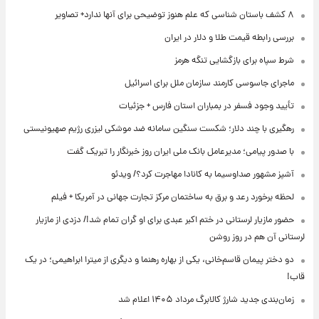
۸ کشف باستان شناسی که علم هنوز توضیحی برای آنها ندارد+ تصاویر
بررسی رابطه قیمت طلا و دلار در ایران
شرط سپاه برای بازگشایی تنگه هرمز
ماجرای جاسوسی کارمند سازمان ملل برای اسرائیل
تأیید وجود فسفر در بمباران استان فارس + جزئیات
رهگیری با چند دلار؛ شکست سنگین سامانه ضد موشکی لیزری رژیم صهیونیستی
با صدور پیامی؛ مدیرعامل بانک ملی ایران روز خبرنگار را تبریک گفت
آشپز مشهور صداوسیما به کانادا مهاجرت کرد؟/ ویدئو
لحظه برخورد رعد و برق به ساختمان مرکز تجارت جهانی در آمریکا + فیلم
حضور مازیار لرستانی در ختم اکبر عبدی برای او گران تمام شد!/ دزدی از مازیار
لرستانی آن هم در روز روشن
دو دختر پیمان قاسم‌خانی، یکی از بهاره رهنما و دیگری از میترا ابراهیمی؛ در یک
قاب!
زمان‌بندی جدید شارژ کالابرگ مرداد ۱۴۰۵ اعلام شد