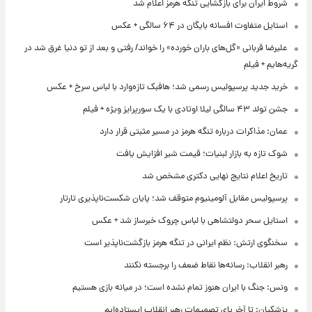
شروط ایران برای بازگشایی تنگه هرمز اعلام شد
استایل متفاوت افسانه بایگان در ۶۴ سالگی + عکس
علیرضا قربانی «گل‌های باران خورده» را خواند/ رفتی و بعد از تو دنیا غرق شد در
گریه‌هایم + فیلم
خرید جدید پرسپولیس رسمی شد؛ هافبک تازه‌وارد با لباس سرخ + عکس
جشن تولد ۴۳ سالگی لیلا اوتادی با یک سورپرایز ویژه + فیلم
عمان: مذاکرات درباره تنگه هرمز در مسیر مثبتی قرار دارد
شوک تازه به بازار لبنیات؛ قیمت شیر افزایش یافت
تاریخ اعلام نتایج نهایی دکتری مشخص شد
پرسپولیس مقابل آلومینیوم متوقف شد؛ پایان شکست‌ناپذیری تارتار
استایل سحر دولتشاهی با لباس چروک خبرساز شد + عکس
سخنگوی ارتش: نظم ایرانی در تنگه هرمز بازگشت‌ناپذیر است
رهبر انقلاب: رسانه‌ها نقاط ضعف را برجسته نکنند
ونس: جنگ با ایران هنوز تمام نشده است؛ در میانه بازی هستیم
پزشکیان: تا آخر پای تصمیمات رهبر انقلاب ایستاده‌ایم