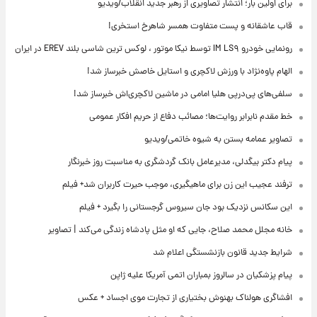
برای اولین بار؛ انتشار تصاویری از رهبر جدید انقلاب/ویدیو
قاب عاشقانه و پست متفاوت همسر شاهرخ استخری!
رونمایی خودرو IM LS۹ توسط نیکا موتور ، لوکس ترین شاسی بلند EREV در ایران
الهام پاوه‌نژاد با ورزش لاکچری و استایل خاصش خبرساز شد!
سلفی‌های پی‌درپی هلیا امامی در ماشین لاکچری‌اش خبرساز شد!
خط مقدم نابرابر روایت‌ها؛ مصائب دفاع از حریم افکار عمومی
تصاویر عمامه بستن به شیوه خاتمی/ویدیو
پیام دکتر بیگدلی، مدیرعامل بانک گردشگری به مناسبت روز خبرنگار
ترفند عجیب این زن برای ماهیگیری، موجب حیرت کاربران شد+ فیلم
این سکانس نزدیک بود جان سیروس گرجستانی را بگیرد + فیلم
خانه مجلل محمد صلاح، جایی که او مثل پادشاه زندگی می‌کند | تصاویر
شرایط جدید قانون بازنشستگی اعلام شد
پیام پزشکیان در سالروز بمباران اتمی آمریکا علیه ژاپن
افشاگری هولناک بهنوش بختیاری از تجارت موی اجساد + عکس