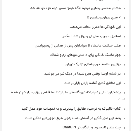
هشدار محسن رضایی درباره تنگه هرمز؛ مسیر دوم باز نخواهد شد
۶ منبع پنهان ویتامین C
این خوراکی ها مغز را نجات می‌دهند
استایل عجیب صابر ابر وایرال شد + عکس
طلب حلالیت عالیشاه از هواداران پس از جدایی از پرسپولیس
چهار ماسک خانگی برای داشتن موهای نرم و شفاف
بهترین مقاصد دریاچه‌های نزدیک تهران
در ششم اوت؛ وقتی هیروشیما در دیگ قیر می‌جوشید
این مناطق کشور آماده بارش باران باشند
پزشکیان: علی رغم اینکه نیروگاه های ما را زدند اما قطعی برق بسیار کم تر شده
است
کنایه قالیباف به ترامپ: حقایق را بپذیرید و به تعهدات خود عمل کنید
رصد این صور فلکی در آسمان شب بدون هیچ تجهیزاتی ممکن است
چت متنی نامحدود و رایگان در ChatGPT