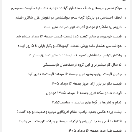
مراکز نظامی عربستان هدف حمله قرار گرفت؛ تهدید تند علیه حکومت سعودی
لحظه احساسی دو بازیگر؛ گریه سحر دولتشاهی در آغوش غزل شاکری+فیلم
ظریفیان: مذاکره از موضع قدرت، ابزار صیانت ملی است
قیمت خودروهای سایپا تغییر کرد؛ لیست قیمت جمعه ۱۶ مرداد منتشر شد
هواشناسی هشدار داد: وزش تندباد، گردوخاک و رگبار باران تا ۵ روز آینده
واکنش ترامپ به افشای کمبود تسلیحات؛ دستور تحقیق صادر شد
۵ سال کار بیشتر برای این گروه از متقاضیان بازنشستگی
جدول قیمت ایران‌خودرو امروز جمعه ۱۶ مرداد؛ قیمت‌ها تغییر کرد
قیمت دلار در بازار آزاد امروز جمعه ۱۶ مرداد ۱۴۰۵
قیمت طلا و سکه امروز جمعه ۱۶ مرداد ۱۴۰۵ +جدول
کدام ورزش‌ها در گرما برای سالمندان مناسب‌ترند؟
پشت پرده عکس جدید ترامپ؛ مقام آمریکایی درباره وضعیت او چه گفت؟
ائتلاف دفاعی جدید در ریاض؛ ترکیه، عربستان و پاکستان متحد می‌شوند
قیمت طلا امروز جمعه ۱۶ مرداد ۱۴۰۵