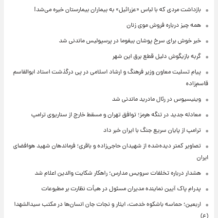
بازداشت مردی که با لباس «عزرائیل» به بیماران بیمارستان خیره می‌شد!
همه چیز درباره فروش موی زنان
خبر خوش برای سرخ پوشان بیفوما در پرسپولیس ماندنی شد
گربه بازیگوش دلیل قطع برق این شهر
پیام تسلیت معاون وزیر فرهنگ و ارشاد اسلامی در پی درگذشت استاد ابوالقاسم
قاسم‌زاده
وینیسیوس در رئال مادرید ماندنی شد
معادله جدید در تنگه هرمز؛ توافق تهران و مسقط خارج از سناریوی ترامپ
ترامپ از پایان سریع جنگ با ایران خبر داد
تصاویر کمتر دیده‌شده از شهیدان حاجی‌زاده و باقری؛ فرماندهان شهید هوافضای
ایران
هشدار درباره تخلفات سرویس مدارس؛ راهکار شکایت والدین اعلام شد
پدرام پاک آیین نماینده مدیران مسئول در هیأت نظارت بر مطبوعات
اربعین؛ حماسه باشکوه خدمت، ایثار و نجات جان انسان‌ها در مکتب سیدالشهدا
(ع)