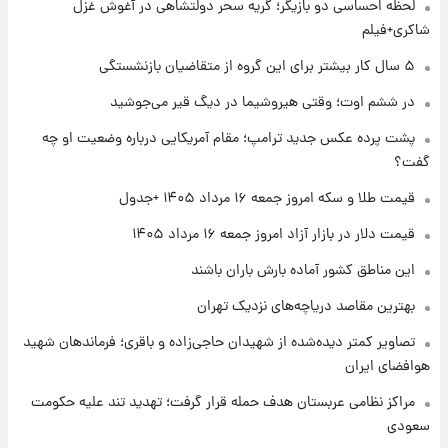
لحظه احساسی دو بازیگر؛ گریه سحر دولتشاهی در آغوش غزل
شاکری+فیلم
۱ روز پیش
۵ سال کار بیشتر برای این گروه از متقاضیان بازنشستگی
تغییر تند قیمت محصولات ایران‌خودرو و سایپا
امروز پنجشنبه ۱۵ مرداد ۱۴۰۵ +جدول
در ششم اوت؛ وقتی هیروشیما در دیگ قیر می‌جوشید
پشت پرده عکس جدید ترامپ؛ مقام آمریکایی درباره وضعیت او چه
۱ روز پیش
گفت؟
قیمت طلا و سکه امروز پنجشنبه ۱۵ مرداد ۱۴۰۵
قیمت طلا و سکه امروز جمعه ۱۶ مرداد ۱۴۰۵ +جدول
قیمت دلار در بازار آزاد امروز جمعه ۱۶ مرداد ۱۴۰۵
۱ روز پیش
شارژ جدید کالابرگ برای سه دهک؛ جزئیات اعلام
این مناطق کشور آماده بارش باران باشند
شد
بهترین مقاصد دریاچه‌های نزدیک تهران
تصاویر کمتر دیده‌شده از شهیدان حاجی‌زاده و باقری؛ فرماندهان شهید
هوافضای ایران
مراکز نظامی عربستان هدف حمله قرار گرفت؛ تهدید تند علیه حکومت
سعودی