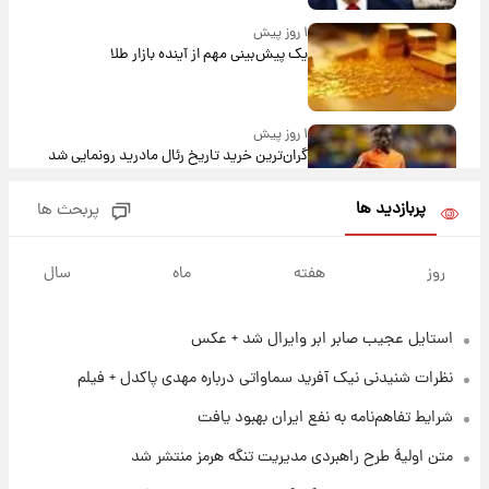
۱ روز پیش
یک پیش‌بینی مهم از آینده بازار طلا
۱ روز پیش
گران‌ترین خرید تاریخ رئال مادرید رونمایی شد
پربازدید ها
پربحث ها
۱ روز پیش
پیش‌بینی بارش‌های گسترده با ورود ال‌نینو؛ کدام
روز
هفته
ماه
سال
روزها پربارش‌تر خواهند بود؟
استایل عجیب صابر ابر وایرال شد + عکس
۱ روز پیش
شماره پیراهن خریدهای جدید پرسپولیس اعلام
نظرات شنیدنی نیک آفرید سماواتی درباره مهدی پاکدل + فیلم
شد؛ تیکدری، محبی و سرگیف با اعداد ویژه
شرایط تفاهم‌نامه به نفع ایران بهبود یافت
۱ روز پیش
متن اولیۀ طرح راهبردی مدیریت تنگه هرمز منتشر شد
جزئیات فعال‌سازی «کیف پول ایران» اعلام
شد+فیلم