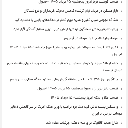
قیمت گوشت قرمز امروز پنجشنبه ۱۵ مرداد ۱۴۰۵ +جدول
بازار مسکن در مرداد آرام گرفت؛ کاهش تحرک خریداران و فروشندگان
شکاف نجومی میان فقیر و غنی؛ تورم فشار بر دهک‌های پایین را تشدید کرد
پیام اطمینان‌بخش سخنگوی ارتش: ارتش در بالاترین سطح آمادگی قرار دارد
عرضه اولیه «احیا۱» ۱۹ مرداد در فرابورس
تغییر تند قیمت محصولات ایران‌خودرو و سایپا امروز پنجشنبه ۱۵ مرداد ۱۴۰۵
+جدول
هشدار بانک جهانی؛ هوش مصنوعی هم فرصت است، هم ریسک برای اقتصادهای
درحال توسعه
پنتاگون و راز F-۳۵؛ حذف بی‌سابقه گزارش‌های عملکرد جنگنده‌های نسل پنجم
قیمت دلار بازار آزاد امروز پنجشنبه ۱۵ مرداد ۱۴۰۵ +جدول
قیمت طلا و سکه امروز پنجشنبه ۱۵ مرداد ۱۴۰۵
واشنگتن‌پست فاش کرد: مشاجره ترامپ با وزیر جنگ آمریکا بر سر کاهش ذخایر
مهمات در نبرد با ایران
شارژ جدید کالابرگ برای سه دهک؛ جزئیات اعلام شد