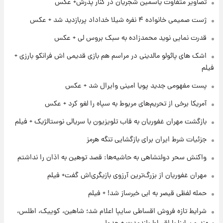
تصاویر متفاوت یاسمین شجریان در کنار پدرش+ عکس
ژست صمیمی خانواده ۴ نفره شیلا خداداد پربازدید شد + عکس
۲۳ ساعت پیش
قدرت نمایی نوید محمدزاده به سبک بروس لی + عکس
ارزش سهام عدالت برای امروز چهارشنبه ۱۴ مرداد
+ جدول
اشک های پائولو مالدینی در مراسم هم بازی قدیمی اش فرانکو بارزی +
فیلم
۱ روز پیش
پست مفهومی جدید پویا امینی وایرال شد + عکس
آغاز طرح جدید فروش مشارکت در تولید سایپا؛
نام خودرو، مبلغ پیش پرداخت و زمان تحویل |
آمریکا برخی از تحریم‌های مربوط به سپاه را لغو کرد + عکس
سود مشارکت چند درصد است؟
بازگشت مهران غفوریان به قاب تلویزیون با سریالی نوستالژیک + فیلم
۱ روز پیش
زمان پخش «مرد سه هزار چهره» مشخص شد
جزئیات شرط ایران برای بازگشایی تنگه هرمز
واکنش سحر دولتشاهی به حاشیه‌ها: قصد توهین به اذان را نداشتم
۱ روز پیش
مهران غفوریان از بزرگ‌ترین آرزوی بازیگری‌اش گفت+ فیلم
کار استقلال و رامین رضاییان رسما تمام شد +
عکس / خداحافظی صمیمانه آبی ها با رامین!
حمله لفظی قیصر به ابی خبرساز شد! + فیلم
شرایط تازه فروش اقساطی سایپا اعلام شد؛ شاهین، کوییک، اطلس،