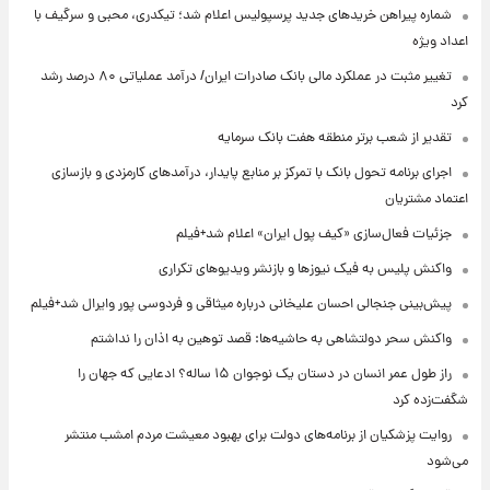
شماره پیراهن خریدهای جدید پرسپولیس اعلام شد؛ تیکدری، محبی و سرگیف با
اعداد ویژه
تغییر مثبت در عملکرد مالی بانک صادرات ایران/ درآمد عملیاتی ۸۰ درصد رشد
کرد
تقدیر از شعب برتر منطقه هفت بانک سرمایه
اجرای برنامه تحول بانک با تمرکز بر منابع پایدار، درآمدهای کارمزدی و بازسازی
اعتماد مشتریان
جزئیات فعال‌سازی «کیف پول ایران» اعلام شد+فیلم
واکنش پلیس به فیک نیوزها و بازنشر ویدیوهای تکراری
پیش‌بینی جنجالی احسان علیخانی درباره میثاقی و فردوسی پور وایرال شد+فیلم
واکنش سحر دولتشاهی به حاشیه‌ها: قصد توهین به اذان را نداشتم
راز طول عمر انسان در دستان یک نوجوان ۱۵ ساله؟ ادعایی که جهان را
شگفت‌زده کرد
روایت پزشکیان از برنامه‌های دولت برای بهبود معیشت مردم امشب منتشر
می‌شود