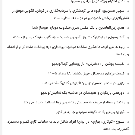
ادای احترام ویژه دی‌پل به پدر مسی!
شهباز حسن‌پور: گروه مالی گردشگری با سرمایه‌گذاری در کرمان، الگویی موفق از
نقش‌آفرینی بخش خصوصی در توسعه استان است
هدی زین‌العابدین با یک عکس هنری متفاوت دوباره خبرساز شد!
آتش‌سوزی در لوناپارک شیراز؛ آخرین وضعیت خزندگان خطرناک پس از حادثه
رتبه ها می آیند، ماندگاری ساخته میشود؛پیشتازی «به پرداخت ملت فراتر از اعداد
و رتبه ها
نفیسه روشن از «دخترش» انار رونمایی کرد!/ویدیو
قیمت ارزهای دیجیتال امروز یکشنبه ۱۸ مرداد ۱۴۰۵
بنزین در انتظار تصمیم نهایی؛ افزایش کالابرگ قطعی شد
دورهمی بازیگران و هنرمندان در حاشیه یک نمایش/ویدیو
واکنش معنادار ظریف به سیاستی که این روزها اسرائیل دنبال می کند
فوری: ربیعی رفت، نکونام سرمربی جدید تراکتور
شیوع «کم‌کاری اجباری» در ایران/ افراد شاغل باید به ساعات کاری کمتر و دستمزد
کمتر رضایت دهند