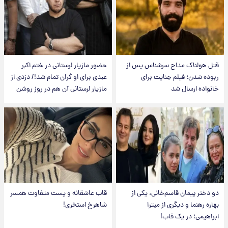
قتل هولناک مداح سرشناس پس از
حضور مازیار لرستانی در ختم اکبر
ربوده شدن؛ فیلم جنایت برای
عبدی برای او گران تمام شد!/ دزدی از
خانواده ارسال شد
مازیار لرستانی آن هم در روز روشن
دو دختر پیمان قاسم‌خانی، یکی از
قاب عاشقانه و پست متفاوت همسر
بهاره رهنما و دیگری از میترا
شاهرخ استخری!
ابراهیمی؛ در یک قاب!