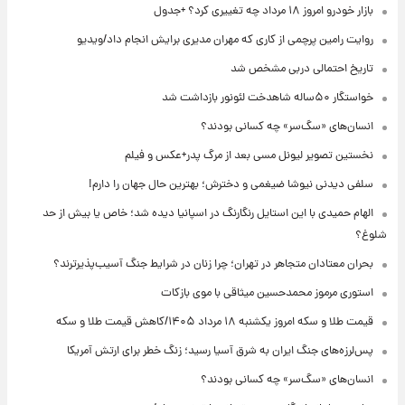
بازار خودرو امروز ۱۸ مرداد چه تغییری کرد؟ +جدول
روایت رامین پرچمی از کاری که مهران مدیری برایش انجام داد/ویدیو
تاریخ احتمالی دربی مشخص شد
خواستگار ۵۰ساله شاهدخت لئونور بازداشت شد
انسان‌های «سگ‌سر» چه کسانی بودند؟
نخستین تصویر لیونل مسی بعد از مرگ پدر+عکس و فیلم
سلفی دیدنی نیوشا ضیغمی و دخترش؛ بهترین حال جهان را دارم!
الهام حمیدی با این استایل رنگارنگ در اسپانیا دیده شد؛ خاص یا بیش از حد
شلوغ؟
بحران معتادان متجاهر در تهران؛ چرا زنان در شرایط جنگ آسیب‌پذیرترند؟
استوری مرموز محمدحسین میثاقی با موی بازکات
قیمت طلا و سکه امروز یکشنبه ۱۸ مرداد ۱۴۰۵/کاهش قیمت طلا و سکه
پس‌لرزه‌های جنگ ایران به شرق آسیا رسید؛ زنگ خطر برای ارتش آمریکا
انسان‌های «سگ‌سر» چه کسانی بودند؟