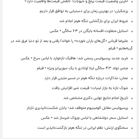
آخرین وضعیت قیمت برنج و حبوبات؛ کاهش قیمت‌ها واقعیت دارد؟
پزشکیان: در بهترین زمان برای دستیابی به توافق قرار داریم
شروط ایران برای بازگشایی تنگه هرمز اعلام شد
استایل متفاوت افسانه بایگان در ۶۴ سالگی + عکس
علیرضا قربانی «گل‌های باران خورده» را خواند/ رفتی و بعد از تو دنیا غرق شد در
گریه‌هایم + فیلم
خرید جدید پرسپولیس رسمی شد؛ هافبک تازه‌وارد با لباس سرخ + عکس
جشن تولد ۴۳ سالگی لیلا اوتادی با یک سورپرایز ویژه + فیلم
عمان: مذاکرات درباره تنگه هرمز در مسیر مثبتی قرار دارد
شوک تازه به بازار لبنیات؛ قیمت شیر افزایش یافت
تاریخ اعلام نتایج نهایی دکتری مشخص شد
پرسپولیس مقابل آلومینیوم متوقف شد؛ پایان شکست‌ناپذیری تارتار
استایل سحر دولتشاهی با لباس چروک خبرساز شد + عکس
سخنگوی ارتش: نظم ایرانی در تنگه هرمز بازگشت‌ناپذیر است