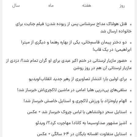
فال روزانه واقعی یکشنبه ۱۸ مرداد ۱۴۰۵
روز
هفته
ماه
سال
قتل هولناک مداح سرشناس پس از ربوده شدن؛ فیلم جنایت برای
۱۷ ساعت پیش
ارزش سهام عدالت برای امروز ۱۷ مرداد ۱۴۰۵ +
خانواده ارسال شد
جدول
دو دختر پیمان قاسم‌خانی، یکی از بهاره رهنما و دیگری از میترا
ابراهیمی؛ در یک قاب!
۱۸ ساعت پیش
لیونل مسی عزادار شد! + جزئیات
حضور مازیار لرستانی در ختم اکبر عبدی برای او گران تمام شد!/ دزدی از
مازیار لرستانی آن هم در روز روشن
برای اولین بار؛ انتشار تصاویری از رهبر جدید انقلاب/ویدیو
۲۱ ساعت پیش
لحظه برخورد رعد و برق به ساختمان مرکز تجارت
سلفی‌های پی‌درپی هلیا امامی در ماشین لاکچری‌اش خبرساز شد!
جهانی در آمریکا + فیلم
الهام پاوه‌نژاد با ورزش لاکچری و استایل خاصش خبرساز شد!
۲۱ ساعت پیش
استایل سحر دولتشاهی با لباس چروک خبرساز شد + عکس
برای اولین بار؛ انتشار تصاویری از رهبر جدید
انقلاب/ویدیو
آشپز مشهور صداوسیما به کانادا مهاجرت کرد؟/ ویدئو
استایل متفاوت افسانه بایگان در ۶۴ سالگی + عکس