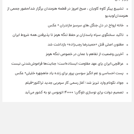
تشییع پیکر کاوه کاویان ، صبح امروز در قطعه هنرمندان برگزار شد/حضور جمعی از
هنرمندان/ویدیو
خانه ارواح در دل جنگل های سرسبز مازندران + عکس
تاکید سخنگوی سپاه پاسداران بر حفظ تنگه هرمز تا پذیرفتن همه شروط ایران
مظنون اصلی قتل «حمیدرضا رجب‌زاده» بازداشت شد
آخرین وضعیت از تفاهم با عمان در خصوص تنگه هرمز
عراقچی:ایران پای عهد مقاومت ایستاده‌است؛ جنایت‌ها فراموش‌شدنی نیست
پست احساسی و غم انگیز سوسن پرور برای زنده یاد ماهچهره خلیلی+ عکس
جواد نکونام وارد تبریز شد؛ آغاز رسمی کار سرمربی جدید تراکتور+فیلم
تصمیم دولت برای نوسازی ناوگان؛ ۴۰۰۰ اتوبوس نو به کشور می‌آید