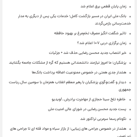
زمان پایان قطعی برق اعلام شد
بانک ملی ایران در مسیر بازگشت کامل؛ خدمات یکی پس از دیگری به مدار
خدمت‌رسانی بازمی‌گردند
تاثیر شگفت انگیز مصرف تخم‌مرغ بر بهبود حافظه
زمان برگزاری دربی ۱۰۷ اعلام شد؟
خبر انتصاب جدید محسن رضایی حذف شد + جزئیات
پزشکیان: ما امروز نیازمند دانشمندانی هستیم که گره از مشکلات جامعه بگشایند
هشدار جدی همتی در خصوص ممنوعیت اضافه ‌برداشت بانک‌ها
دیدار و گفت‌وگوی پزشکیان با رهبر معظم انقلاب همزمان با سومین سال ریاست
جمهوری
⁨ خاطره تلخ سینا حجازی از مهاجرت برادرش../ویدیو
پست جدید محسن رضایی در شورای عالی امنیت ملی
نکونام رسما سرمربی تراکتور شد
هشدار در خصوص جراحی های زیبایی: از بازار سیاه و مواد فله ای تا جراحی های
زیر زمینی