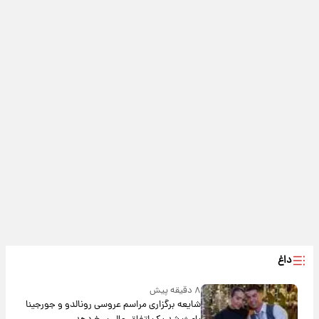
داغ
۸ دقیقه پیش
شایعه برگزاری مراسم عروسی رونالدو و جورجینا