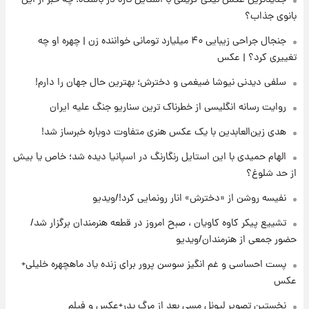
زمان برگزاری دربی ۱۰۷ اعلام شد؟
بانوی جذاب؟
جنجال جراحی زیبایی ۴۰ میلیارد تومانی خواننده زن | چهره او چه
تغییری کرد؟ | عکس
۱۶ ساعت پیش
خبر انتصاب جدید محسن رضایی حذف شد +
سلفی دیدنی نیوشا ضیغمی و دخترش؛ بهترین حال جهان را دارم!
جزئیات
روایت رسانه انگلیسی از خطرناک ترین سناریو جنگ علیه ایران
۱۷ ساعت پیش
هدی زین‌العابدین با یک عکس هنری متفاوت دوباره خبرساز شد!
پست جدید محسن رضایی در شورای عالی امنیت
ملی
الهام حمیدی با این استایل رنگارنگ در اسپانیا دیده شد؛ خاص یا بیش
از حد شلوغ؟
۲۱ ساعت پیش
نفیسه روشن از «دخترش» انار رونمایی کرد!/ویدیو
آتش‌سوزی در لوناپارک شیراز؛ آخرین وضعیت
خزندگان خطرناک پس از حادثه
تشییع پیکر کاوه کاویان ، صبح امروز در قطعه هنرمندان برگزار شد/
حضور جمعی از هنرمندان/ویدیو
۲۲ ساعت پیش
پست احساسی و غم انگیز سوسن پرور برای زنده یاد ماهچهره خلیلی+
خواستگار ۵۰ساله شاهدخت لئونور بازداشت شد
عکس
نخستین تصویر لیونل مسی بعد از مرگ پدر+عکس و فیلم