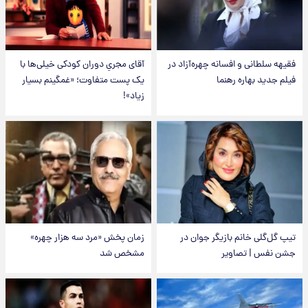
فقیهه سلطانی و افسانه چهره‌آزاد در
آقای مجریِ دوران کودکی خیلی‌ها با
فیلم جدید بهاره رهنما
یک پست متفاوت؛ «غمگینم بسیار
زیاد»!
تیپ گل‌گلی خانم بازیگر جوان در
زمان پخش «مرد سه هزار چهره»
جشن نفس | تصاویر
مشخص شد