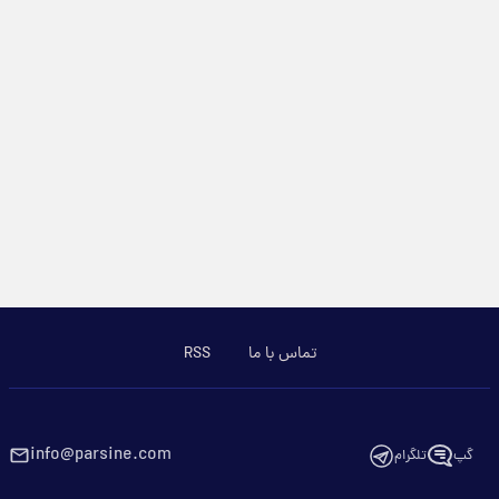
تماس با ما
RSS
info@parsine.com
گپ
تلگرام