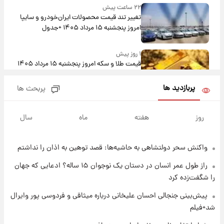
۲۲ ساعت پیش
تغییر تند قیمت محصولات ایران‌خودرو و سایپا
امروز پنجشنبه ۱۵ مرداد ۱۴۰۵ +جدول
۱ روز پیش
قیمت طلا و سکه امروز پنجشنبه ۱۵ مرداد ۱۴۰۵
پربازدید ها
پربحث ها
۱ روز پیش
شارژ جدید کالابرگ برای سه دهک؛ جزئیات اعلام
روز
هفته
ماه
سال
شد
واکنش سحر دولتشاهی به حاشیه‌ها: قصد توهین به اذان را نداشتم
۱ روز پیش
شرایط تازه فروش اقساطی سایپا اعلام شد؛
راز طول عمر انسان در دستان یک نوجوان ۱۵ ساله؟ ادعایی که جهان
شاهین، کوییک، اطلس، سهند و ساینا با اقساط
را شگفت‌زده کرد
بلندمدت + جدول
۱ روز پیش
پیش‌بینی جنجالی احسان علیخانی درباره میثاقی و فردوسی پور وایرال
سیگنال‌های جدید برای بازار طلا؛ پیش‌بینی
شد+فیلم
قیمت سکه و طلا فردا