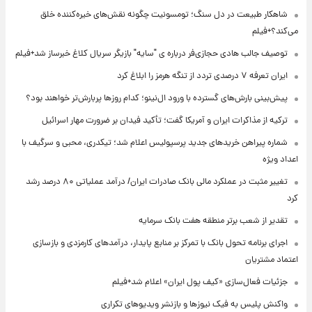
شاهکار طبیعت در دل سنگ؛ تومسونیت چگونه نقش‌های خیره‌کننده خلق
می‌کند؟+فیلم
توصیف جالب هادی حجازی‌فر درباره ی "سایه" بازیگر سریال کلاغ خبرساز شد+فیلم
ایران تعرفه ۷ درصدی تردد از تنگه هرمز را ابلاغ کرد
پیش‌بینی بارش‌های گسترده با ورود ال‌نینو؛ کدام روزها پربارش‌تر خواهند بود؟
ترکیه از مذاکرات ایران و آمریکا گفت؛ تأکید فیدان بر ضرورت مهار اسرائیل
شماره پیراهن خریدهای جدید پرسپولیس اعلام شد؛ تیکدری، محبی و سرگیف با
اعداد ویژه
تغییر مثبت در عملکرد مالی بانک صادرات ایران/ درآمد عملیاتی ۸۰ درصد رشد
کرد
تقدیر از شعب برتر منطقه هفت بانک سرمایه
اجرای برنامه تحول بانک با تمرکز بر منابع پایدار، درآمدهای کارمزدی و بازسازی
اعتماد مشتریان
جزئیات فعال‌سازی «کیف پول ایران» اعلام شد+فیلم
واکنش پلیس به فیک نیوزها و بازنشر ویدیوهای تکراری