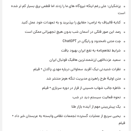
پزشکیان: علی رغم اینکه نیروگاه های ما را زدند اما قطعی برق بسیار کم تر شده
است
کنایه قالیباف به ترامپ: حقایق را بپذیرید و به تعهدات خود عمل کنید
رصد این صور فلکی در آسمان شب بدون هیچ تجهیزاتی ممکن است
چت متنی نامحدود و رایگان در ChatGPT
شرایط تفاهم‌نامه به نفع ایران بهبود یافت
سعید عزت‌اللهی ارزشمندترین هافبک فوتبال ایران
نظرات شنیدنی نیک آفرید سماواتی درباره مهدی پاکدل + فیلم
متن اولیۀ طرح راهبردی مدیریت تنگه هرمز منتشر شد
خاطره جالب شهاب حسینی از فرار در دوره سربازی + فیلم
نحوه فعالیت سیستم دید در شب
یک پیش‌بینی مهم از آینده بازار طلا
یحیی سریع از عملیات گسترده تجمعات نظامی وابسته به عربستان خبر داد +
فیلم