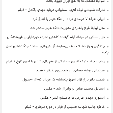
شرایط تفاهم‌نامه به نفع ایران بهبود یافت
۱ روز پیش
نظرات شنیدنی نیک آفرید سماواتی درباره مهدی پاکدل + فیلم
فال حافظ پنجشنبه ۱۵ مرداد ماه ۱۴۰۵
ایران تعرفه ۷ درصدی تردد از تنگه هرمز را ابلاغ کرد
متن اولیۀ طرح راهبردی مدیریت تنگه هرمز منتشر شد
۱ روز پیش
بازار مسکن در مرداد آرام گرفت؛ کاهش تحرک خریداران و فروشندگان
فال قهوه روزانه پنجشنبه ۱۵ مرداد ماه ۱۴۰۵
پنتاگون و راز F-35؛ حذف بی‌سابقه گزارش‌های عملکرد جنگنده‌های نسل
پنجم
۱ روز پیش
فال روزانه واقعی پنجشنبه ۱۵ مرداد ۱۴۰۵
روایت جالب نیک آفرین سماواتی از هم بازی شدن با امین تارخ + فیلم
هنرنمایی روزبه حصاری آن هم بدون بدلکار + فیلم
قیمت دلار بازار آزاد امروز پنجشنبه ۱۵ مرداد ۱۴۰۵ +جدول
استایل عجیب صابر ابر وایرال شد + عکس
استوری مهدی طارمی برای ستاره اینتر + عکس
خاطره جالب شهاب حسینی از فرار در دوره سربازی + فیلم