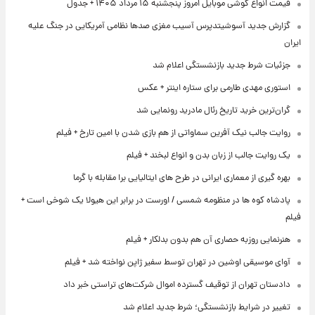
قیمت انواع گوشی موبایل امروز پنجشنبه ۱۵ مرداد ۱۴۰۵ + جدول
گزارش جدید آسوشیتدپرس آسیب مغزی صدها نظامی آمریکایی در جنگ علیه
ایران
جزئیات شرط جدید بازنشستگی اعلام شد
استوری مهدی طارمی برای ستاره اینتر + عکس
گران‌ترین خرید تاریخ رئال مادرید رونمایی شد
روایت جالب نیک آفرین سماواتی از هم بازی شدن با امین تارخ + فیلم
یک روایت جالب از زبان بدن و انواع لبخند + فیلم
بهره گیری از معماری ایرانی در طرح های ایتالیایی برا مقابله با گرما
پادشاه کوه ها در منظومه شمسی / اورست در برابر این هیولا یک شوخی است +
فیلم
هنرنمایی روزبه حصاری آن هم بدون بدلکار + فیلم
آوای موسیقی اوشین در تهران توسط سفیر ژاپن نواخته شد + فیلم
دادستان تهران از توقیف گسترده اموال شرکت‌های تراستی خبر داد
تغییر در شرایط بازنشستگی؛ شرط جدید اعلام شد