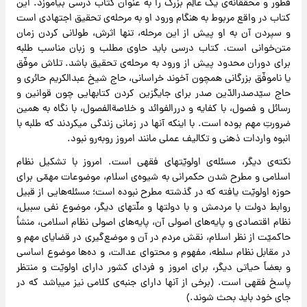
قطور و محقّقانه‌ی یک عالِم بزرگ را به عنوان کتاب درسی بیاموزد. این
کتاب در واقع مربوط به هنگام ورود او به مرحله‌ی تحقیق اجتهادی است
و سپردن آن به او پیش از این مرحله، تنها اثرش، طولانی کردن زمان
متن‌خوانی است. کتاب درسی باید حاوی مطلب و زبان مناسب طلبه
برای دوران محدود پیش از ورود به مرحله‌ی تحقیق باشد. تلاش موفّق
یا ناموفّق بزرگانی همچون آخوند خراسانی، حاج شیخ عبدالکریم حائری و
حاج سیّدصدرالدّین صدر برای جایگزین کردن کتابهایی چون قوانین و
رسائل و فصول، با کفایه و دررالفوائد و خلاصة‌الفصول، با نگاه به همین
ضرورتِ مهم بوده است. با اینکه آنها در زمانی زندگی میکردند که طلبه با
انبوه واردات ذهنی و تکالیف عملی مانند امروز روبه‌رو نبود.
نکته‌ی دیگر، مسئله‌ی اولویّتهای فقهی است. امروز با تشکیل نظام
اسلامی و مطرح شدن حکمرانی به شیوه‌ی اسلام، موضوعات مهمّی برای
حوزه اولویّت یافته که در گذشته مطرح نبوده است؛ مسئله‌هایی از قبیل
روابط دولت با مردمش و با دولتها و ملّتهای دیگر، موضوع نفی سبیل،
نظام اقتصادی و پایه‌های اصولی آن، پایه‌های اصولی نظام اسلامی، منشأ
حاکمیّت از نظر اسلام، نقش مردم در آن و موضع‌گیری در قضایای مهم و
در مقابل نظام سلطه، مفهوم و محتوای عدالت، و ده‌ها موضوع اساسی
و بعضاً حیاتی دیگر، برای امروز و فردای کشور دارای اولویّت و منتظر
پاسخ فقهی است. (برخی از آنها دارای جنبه‌ی کلامی نیز میباشد که در
جای خود باید بحث شوند.)