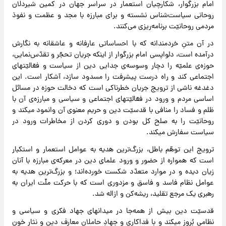
امام بزرگوار،‌ شکارچیان استعمار در سراسر جهان در کمین شیردلان
روحانی سیاست‌شناس نشسته و برای مبارزه با مجد و عظمت و نفوذ
مردمی روحانیّت برنامه‌ریزی می‌کنند.
در آن متنِ خردمندانه که با احساساتی عارفانه و عاشقانه به نگارش
درآمده است، دلواپسی امام بزرگوار از اینکه جریان تحجّر و تقدّس‌نمایی،
حوزه‌ی علمیّه را دچار وسوسه‌ی جدایی دین از سیاست و فعّالیّتهای
اجتماعی کند و راه درست پیشرفت را مسدود سازد، آشکار است. این
دغدغه ناشی از ترویج جریان خطرناکی است که دخالت حوزه در مسائل
اساسی مردم و ورود در فعّالیّتهای اجتماعی و سیاسی و مبارزه‌ی آن با
ظلم و فساد را منافی با قدسیّت دین و حریم معنوی آن وانمود میکند و
روحانیّت را به صلح کل بودن و دوری کردن از مخاطرات ورود در
سیاست سفارش میکند.
ترویج این توهّم باطل، بزرگ‌ترین هدیه به عوامل استعمار و استکبار
است که همواره از حضور و ورود علمای دین در معرکه‌ی مبارزه‌ با آنان
زیان دیده و در موارد متعدّد شکست خورده‌اند؛ و بزرگ‌ترین هدیه به
عوامل نظام فاسد و فاسق و مزدوری است که با حرکت ملّت ایران به
رهبری یک مرجع تقلید، ریشه‌کن و ازاله شد.
قدسیّت دین بیش از همه‌جا در میدانهای جهاد فکری و سیاسی و
نظامی بُروز میکند و با فداکاری و جهادِ حاملانِ معارف دین و نثار خون