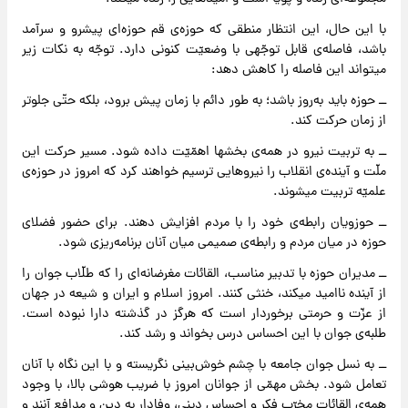
با این حال، این انتظار منطقی که حوزه‌ی قم حوزه‌ای پیشرو و سرآمد
باشد، فاصله‌ی قابل توجّهی با وضعیّت کنونی دارد. توجّه به نکات زیر
میتواند این فاصله را کاهش دهد:
ــ حوزه باید به‌روز باشد؛ به طور دائم با زمان پیش برود، بلکه حتّی جلوتر
از زمان حرکت کند.
ــ به تربیت نیرو در همه‌ی بخشها اهمّیّت داده شود. مسیر حرکت این
ملّت و آینده‌ی انقلاب را نیروهایی ترسیم خواهند کرد که امروز در حوزه‌ی
علمیّه تربیت میشوند.
ــ حوزویان رابطه‌ی خود را با مردم افزایش دهند. برای حضور فضلای
حوزه در میان مردم و رابطه‌ی صمیمی میان آنان برنامه‌ریزی شود.
ــ مدیران حوزه با تدبیر مناسب، القائات مغرضانه‌ای را که طلّاب جوان را
از آینده ناامید میکند، خنثی کنند. امروز اسلام و ایران و شیعه در جهان
از عزّت و حرمتی برخوردار است که هرگز در گذشته دارا نبوده است.
طلبه‌ی جوان با این احساس درس بخواند و رشد کند.
ــ به نسل جوان جامعه با چشم خوش‌بینی نگریسته و با این نگاه با آنان
تعامل شود. بخش مهمّی از جوانان امروز با ضریب هوشی بالا، با وجود
همه‌ی القائات مخرّبِ فکر و احساس دینی، وفادار به دین و مدافع آنند و