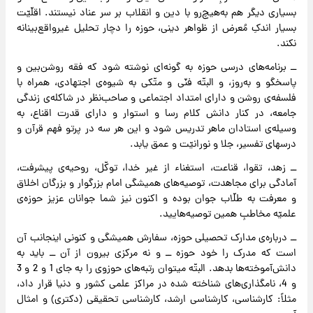
بسیاری دیگر هم به‌هیچ‌رو با دین و انقلاب بر سر عناد نیستند. اقلّیّت
بسیار اندکِ مُعرض از ظواهر دینی، حوزه را دچار تحلیل غیرواقع‌بینانه
نکند.
ــ برنامه‌های درسی حوزه به گونه‌ای نوشته شود که فقه روشن‌بین و
پاسخگو و به‌روز، و البتّه فنّی و متّکی به شیوه‌ی اجتهادی، همراه با
فلسفه‌ی روشن و دارای امتداد اجتماعی و صاحب‌نظر در شاکله‌ی زندگی
جامعه، در کنار دانش کلام رسا و استوار و دارای قدرت اقناع، به
وسیله‌ی استادان ماهر تدریس شود و این هر سه در پرتو فهم قرآن و
درسهای تفسیر، جلا و نورانیّت و عمق یابد.
ــ زهد، تقوا، قناعت، استغناء از غیر خدا، توکّل، روحیه‌ی پیشرفت،
آمادگی برای مجاهدت، توصیه‌های همیشگی امام بزرگوار و بزرگان اخلاق
و معرفت به طلّاب جوان بوده و اکنون نیز شما جوانان عزیز حوزه‌ی
علمیّه مخاطبِ همین توصیه‌هایید.
ــ درباره‌ی مدارک تحصیلی حوزه، سفارش همیشگی و کنونی اینجانب آن
است که مدرک را خود حوزه ــ و نه مرکزی بیرون از آن ــ ‌باید به
دانش‌آموخته‌ها بدهد. البتّه میتوان رتبه‌های حوزوی را به جای 1 و 2 و 3
و 4، نامگذاری‌های شناخته‌ شده در مراکز علمی کشور و دنیا قرار داد،
مثلاً: کارشناسی، کارشناسی ارشد، کارشناسی تحقیقی (دکتری) و امثال