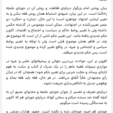
بیان روشن امام بزرگوار درباره‌ی فقاهت و روش آن در حوزه‌ی علمیّه
راه‌گشا است. در این بیان، شیوه‌ی استنباط همان روش فقه سنّتی و به
تعبیر ایشان، اجتهاد جواهری است؛ با این حال، «زمان» و «مکان» دو
عنصر تعیین‌کننده در اجتهادند. ممکن است موضوعی در گذشته حکمی
داشته ولی با تغییر روابط حاکم بر سیاست و اجتماع و اقتصاد، اکنون
حکم جدیدی یافته باشد. این تغییر حکم ناشی از آن است که موضوع هر
چند در ظاهر همان موضوع قبلی است ولی با توجّه به تغییر روابط
سیاسی و اجتماعی و غیره، در واقع تغییر کرده و موضوع جدیدی شده
است، پس حکم جدیدی میطلبد.
افزون بر این، حوادث پی‌درپی جهانی و پیشرفتهای علمی و غیره در
مواردی میتواند فقیه ماهر را در یک مدرک از کتاب و سنّت، به فهم
تازه‌ای برساند و حجّت شرعی برای تغییر حکم شود؛ همچنان که در تبدّل
رأی مجتهدان غالباً اتّفاق می‌افتد. در هر حال، فقه باید فقه بماند و
نوفهمی تبدیل به ناخالص‌سازی شریعت نشود.
درباره‌ی تعریف و تفسیر از عنوان حوزه‌ی علمیّه و محتوای عمیق آن به
آنچه گفته شد بسنده میکنم و سخنی کوتاه درباره‌ی حوزه‌ی قم که اکنون
به صد‌سالگی رسیده است میگویم.
حوزه‌ی قم امروز حوزه‌ای زنده و بالنده است. حضور هزاران مدرّس و