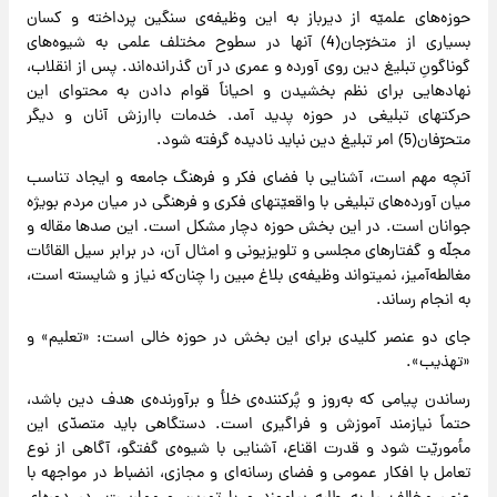
حوزه‌های علمیّه از دیرباز به این وظیفه‌ی سنگین پرداخته و کسان
بسیاری از متخرّجان(4) آنها در سطوح مختلف علمی به شیوه‌های
گوناگونِ تبلیغ دین روی آورده و عمری در آن گذرانده‌اند. پس از انقلاب،
نهادهایی برای نظم بخشیدن و احیاناً قوام دادن به محتوای این
حرکتهای تبلیغی در حوزه پدید آمد. خدمات باارزش آنان و دیگر
متحرّفان(5) امر تبلیغ دین نباید نادیده گرفته شود.
آنچه مهم است، آشنایی با فضای فکر و فرهنگ جامعه و ایجاد تناسب
میان آورده‌های تبلیغی با واقعیّتهای فکری و فرهنگی در میان مردم بویژه
جوانان است. در این بخش حوزه دچار مشکل است. این صدها مقاله و
مجلّه و گفتارهای مجلسی و تلویزیونی و امثال آن، در برابر سیل القائات
مغالطه‌آمیز، نمیتواند وظیفه‌ی بلاغ مبین را چنان‌که نیاز و شایسته است،
به انجام رساند.
جای دو عنصر کلیدی برای این بخش در حوزه خالی است: «تعلیم» و
«تهذیب».
رساندن پیامی که به‌روز و پُرکننده‌ی خلأ و برآورنده‌ی هدف دین باشد،
حتماً نیازمند آموزش و فراگیری است. دستگاهی باید متصدّی این
مأموریّت شود و قدرت اقناع، آشنایی با شیوه‌ی گفتگو، آگاهی از نوع
تعامل با افکار عمومی و فضای رسانه‌ای و مجازی، انضباط در مواجهه با