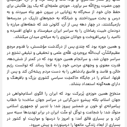
چون حضرت روح‌الله سر برآورد. حوزه‌ی علمیّه‌ای که یک روز طلّابش برای
حفظ جان خود از سحرگاه به زوایایی در بیرون شهر پناه میبردند و به
درس و بحث میپرداختند و شبانگاه به حجره‌های تاریک در مدرسه‌ها
بازمیگشتند، در چهار دهه پس از آن، کانونی شد که شعله‌های مبارزه با
دودمان خبیث رضاخان را به سراسر ایران میفرستاد و دلهای افسرده و
ناامید را برمی‌افروخت و جوانان منزوی را به میانه‌ی میدان میکشاند.
و همین حوزه بود که چندی پس از درگذشت مؤسّسش، با قدوم مرجع
عظیم‌الشّأن، آیت‌الله بروجردی، قلّه‌ی علمی و تحقیقی و تبلیغیِ تشیّع در
سراسر جهان شد. و سرانجام همین حوزه بود که در کمتر از شش‌دهه،
قدرت معنوی و وجهه‌ی مردمی خود را به آنجا رساند که توانست رژیم
خائن و فاسد و فاسق پادشاهی را به دست مردم ریشه‌کن کند و پس از
قرنها، اسلام را در جایگاه حاکمیّت سیاسیِ کشوری بزرگ و بافرهنگ و
دارای همه‌گونه استعداد بنشاند.
متخرّج همین حوزه‌ی پُربرکت بود که ایران را الگوی اسلام‌خواهی در
جهان اسلام، بلکه پیشروِ دین‌گرایی در سراسر جهان ساخت؛ با خطاب
پیامبرانه‌ی او خون بر شمشیر پیروز شد؛ با تدبیر او جمهوری اسلامی
متولّد شد؛ با شجاعت و توکّل او ملّت ایران در برابر تهدیدها سینه سپر
کرد و بر بسیاری فائق آمد؛ و امروز با درسها و مواریث او کشور در
بسیاری از ابعاد زندگی، مانعها را درمینوردد و پیش میرود.