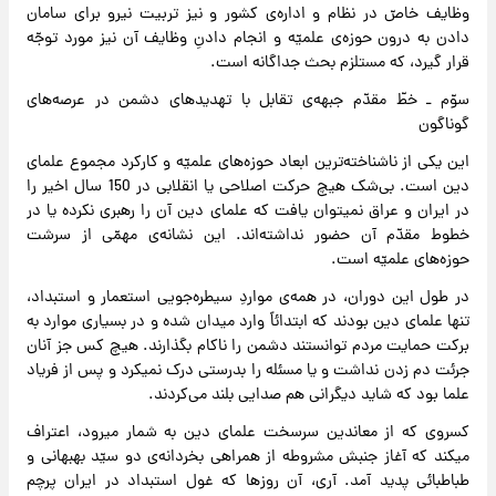
وظایف خاصّ در نظام و اداره‌ی کشور و نیز تربیت نیرو برای سامان
دادن به درون حوزه‌ی علمیّه و انجام دادنِ وظایف آن نیز مورد توجّه
قرار گیرد، که مستلزم بحث جداگانه است.
سوّم ـ خطّ مقدّم جبهه‌ی تقابل با تهدیدهای دشمن در عرصه‌های
گوناگون
این یکی از ناشناخته‌ترین ابعاد حوزه‌های علمیّه و کارکرد مجموع‌ علمای
دین است. بی‌شک هیچ حرکت اصلاحی یا انقلابی در 150 سال اخیر را
در ایران و عراق نمیتوان یافت که علمای دین آن را رهبری نکرده یا در
خطوط مقدّم آن حضور نداشته‌اند. این نشانه‌ی مهمّی از سرشت
حوزه‌های علمیّه است.
در طول این دوران، در همه‌ی مواردِ سیطره‌جویی استعمار و استبداد،
تنها علمای دین بودند که ابتدائاً وارد میدان شده و در بسیاری موارد به
برکت حمایت مردم توانستند دشمن را ناکام بگذارند. هیچ کس جز آنان
جرئت دم زدن نداشت و یا مسئله را بدرستی درک نمیکرد و پس از فریاد
علما بود که شاید دیگرانی هم صدایی بلند می‌کردند.
کسروی که از معاندین سرسخت علمای دین به شمار میرود، اعتراف
میکند که آغاز جنبش مشروطه از همراهی بخردانه‌ی دو سیّد بهبهانی و
طباطبائی پدید آمد. آری، آن روزها که غول استبداد در ایران پرچم