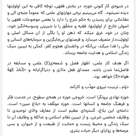
در شیوه‌ی کار کنونیِ حوزه، در بخش فقهی، توجّه کافی به این اولویّتها
دیده نمیشود. گاه می‌بینیم برخی مهارتهای علمی که عموماً جنبه‌ی آلی و
مقدّماتی برای رسیدن به حکم شرع را دارد یا بعضی موضوعات فقهی یا
اصولی خارج از اولویّتها، فقیه و محقّق را با شیرینی وسوسه‌انگیز خود،
چنان در خود غرق میکند که ذهن او را بکلّی از آن مسائل اصلی و
اولویّت‌دار منصرف میسازد و فرصتهای بی‌جایگزین و سرمایه‌های انسانی و
مالی را فدا میکند، بی‌آنکه در وانفسای هجوم کفر، کمکی به تبیین سبک
زندگی اسلامی و هدایت جامعه برساند.
اگر هدف کار علمی، اظهار فضل و سُمعه‌ی(2) علمی و مسابقه در
فاضل‌نما شدن باشد، مصداق فعل مادّی و دنیاگرایانه و «اِتَّخَذَ اِلٰهَهُ
هَواه»(3) خواهد بود.
دوّم ـ تربیت نیروی مهذّب و کارآمد
حوزه نهادی برونگرا است. خروجی حوزه در همه‌ی سطوح، در خدمت فکر
و فرهنگ جامعه و انسانها است. حوزه موظّف به «بلاغ مبین» است.
دامنه‌ی این بلاغ، گستره‌ای عظیم است از معارف والای توحیدی تا
وظایف شخصی شرعی، و از تبیین نظام اسلامی و شاکله و وظایف آن تا
سبک زندگی و محیط زیست و حمایت از طبیعت و از حیوان، و بسی
عرصه‌ها و زوایای دیگر حیات بشری.