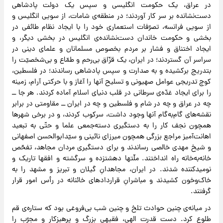
در عراق، یک حکومت انگلیسی و سپس یک دولت پادشاهی
دست‌نشانده بر سر کار آوردند؛ در منطقه‌ی شامات، از سویی انگلیس و
از سویی فرانسه، تصرّفات استعماری خود را با ایجاد نظام طائفی در
بخشی و حکومت خاندان دست‌نشانده‌ی انگلیس در بخشی دیگر، و
ایجاد اختناق و فشار بر مردم بخصوص مسلمانان و علمای دینی در
سراسر آن گستردند؛ در ایران، یک قزّاق بی‌رحم و طمّاع و بی‌شخصیّت را
بتدریج برکشیده و به صدارت و سپس پادشاهی رساندند؛ در فلسطین،
کوچ تدریجی عوامل صهیونی و تسلیح آنها را آغاز و با حرکتی آرام، زمینه
را برای ایجاد غدّه‌ی سرطانی در قلب دنیای اسلام آماده کردند. هر جا ــ
چه در عراق و چه در شام و فلسطین و چه در ایران ــ‌ مقاومتی در برابر
نقشه‌های گام‌به‌گام آنها وجود داشت، سرکوب کردند، و در برخی شهرها
همچون نجف کار را به دستگیری دسته‌جمعی علما و حتّی به تبعید
اهانت‌آمیز مراجع بزرگی همچون میرزای نائینی و سیّدابوالحسن اصفهانی
و شیخ مهدی خالصی رساندند و برای دستگیری مردان مجاهد، تفحّص
خانه‌به‌خانه راه انداختند. ملّتها دهشتزده و سرگشته و افقها تاریک و
نومیدکننده شدند. در ایران، مجاهدانِ گیلان و تبریز و مشهد را به
خاک‌وخون کشیدند و مباشرانِ قراردادهای خائنانه در رأس امور قرار
گرفتند.
در میانه‌ی چنین حوادث تلخ و چنین شب بی‌فروغی بود که ستاره‌ی قم
طلوع کرد. دست قدرت الهی، فقیهی بزرگ و پرهیزکار و مجرّب را