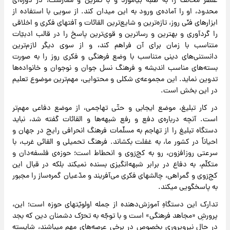
عنصر مخالف را به طلبه بیاموزد و با تمرین و ممارست، در دوره‌ای
محدود، او را آماده‌ی ورود به این میدان کند. از سویی با استفاده از
ابزارهای فنّی روز، تازه‌ترین و شایع‌ترین القائات و آفتهای فکری و اخلاقی
را گردآوری و بهترین و رساترین و قوی‌ترین پاسخ را در قالب ادبیّات
متناسب با زمان برای آن فراهم کند، و از سوی دیگر لازم‌ترین
دانستنی‌های دینی متناسب با وضع فرهنگی و فکری روز را به صورت
بسته‌های مناسب اندیشه و فرهنگ نسل جوان و نوجوان و خانواده‌ها
تدوین نماید. این مجموعه‌ی شکلی و محتوایی، مهم‌ترین موضوع تعلیم
در این بخش است.
در کار تبلیغ، موضع ایجابی و حتّی تهاجمی، از موضع دفاعی مهم‌تر
است. آنچه درباره‌ی دفع و رفع شبهه‌ها و القائات گفته شد، نباید
دستگاه تبلیغ را از تهاجم به مسلّمات فرهنگ انحرافی رایج در جهان و
احیاناً در کشور ما، به غفلت بکشاند. فرهنگ تحمیلی و القائی غرب، با
سرعتی روزافزون، رو به کج‌رَوی و انحطاط است؛ حوزه‌ی فلسفه‌دان و
متکلّم، به دفاع در برابر شبهه‌انگیزی بسنده نمیکند بلکه در قبال این
کج‌رَوی و گمراهی، چالشهای فکری می‌آفریند و مدّعیان گمره‌ساز را مجبور
به پاسخگویی میکند.
تدارک این دستگاهِ آموزش‌دهنده از جمله اولویّتهای حوزه است؛ این،
پرورشِ «مجاهد فرهنگی» است و با توجّه به تحرّک دشمنان دین که بجد
در حال نیروپروری بخصوص در برخی عرصه‌های مهم میباشند، شایسته