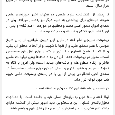
در دانشهایی همچون فقه و کلام و فلسفه و تفسیر و حدیث، در طول
هزار سال است.
تا پیش از اکتشافات علوم طبیعی در قرنهای اخیر، حوزه‌های علمی
شیعه، عرصه‌ای برای پرداختن به علوم دیگر نیز به‌شمار میرفته؛ ولی در
همه‌ی ادوار، محور اصلیِ بحث و تحقیق در حوزه‌ها، «علم فقه» و پس از
آن با فاصله‌ای، «کلام و فلسفه و حدیث» بوده است.
پیشرفت تدریجی علم فقه در طول این دوره‌ی طولانی، از زمان شیخ
طوسی تا عصر محقّق حلّی، و از آنجا تا شهید، و از آنجا تا محقّق اردبیلی،
و از آنجا تا شیخ انصاری و تا دوران کنونی برای اهل فن محسوس
است. معیار در پیشرفت فقه، افزودن به داشته‌ها یعنی تولیدات علمی
فاخر و ارتقاء سطح علم و یافته‌های جدید است؛ ولی امروز با نگاه به
تحوّلات سریع و شدید فکری و عملی در دورانهای معاصر، مخصوصاً در
سده‌ی اخیر، انتظاراتی بیش از این را در زمینه‌ی پیشرفت علمی حوزه
باید مورد توجّه قرار داد.
در خصوص علم فقه این نکات درخور ملاحظه است:
اوّلاً فقه، پاسخ دین به نیازهای عملی فرد و جامعه است. با عقلانیّت
تحوّل‌یافته‌ی نسلها، این پاسخگویی باید امروز بیش از گذشته دارای
پشتوانه‌ی فکری و علمی استوار و در عین حال قابل فهم و هضم باشد.