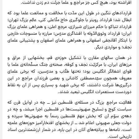
افراشته بود، هیچ کس جز مراجع و علما جرئت دم زدن نداشت.
قراردادهای ننگین در طول این مدّت با مخالفت و ممانعت علما بود که
ابطال شد؛ قرارداد رویتر با جلوگیری حاج ملّاعلی کنی، عالِم بزرگ تهران؛
قرارداد تنباکو با حکم میرزای شیرازی، مرجع اعلیٰ، و همراهی علمای بزرگ
ایران؛ قرارداد وثوق‌الدّوله با افشاگری مدرّس؛ مبارزه با منسوجات خارجی
با ابتکار آقانجفی اصفهانی و همراهی علمای اصفهان و پشتیبانی علمای
نجف؛ و مواردی دیگر.
در همان سالهای مقارن با تشکیل حوزه‌ی قم، بخشهایی از عراق و
مرزهای ایران، با مرکزیّت نجف و کوفه، صحنه‌ی جنگ مسلّحانه‌ی علما با
قوای اشغالگر انگلیس بود؛ نه‌تنها طلّاب و مدرّسین، که برخی علمای
معروف همچون سیّدمصطفیٰ کاشانی و بعضی فرزندان مراجع در این
درگیری‌ها شرکت داشتند، که برخی شهید و بسیاری پس از آن به نقاط
دوردست مستعمرات انگلیس تبعید شدند.
فعّالیّت مراجع بزرگ در مسئله‌ی فلسطین نیز ــ چه در اوایل قرن که
سیاست کوچ و تسلیح صهیونیست‌ها در فلسطین اجرا میشد، و چه در
دهه‌ی سوّم آن که بخش مهمّ فلسطین رسماً به صهیونی‌ها سپرده و
دولت جعلی صهیونی اعلام شد ــ از بخشهای افتخارآمیز حوزه‌های علمیّه
است. نامه‌ها و بیانیّه‌های آنان در این باره، در شمار ارزشمندترین اسناد
تاریخی است.