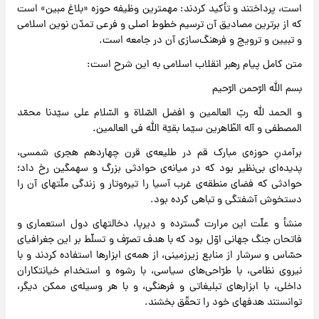
است، پرداختند و تأکید کردند: مهمترین وظیفه حوزه «بلاغ مبین» است
که از برترین مصادیق آن ترسیم خطوط اصلی و فرعی تمدّن نوین اسلامی
و تبیین و ترویج و فرهنگ‌‌سازی آن در جامعه است.
متن کامل پیام رهبر انقلاب اسلامی به این شرح است:
بسم الله الرّحمن الرّحیم
و الحمد لله ربّ العالمین و افضل الصّلاة و السّلام علی سیّدنا محمّد
المصطفی و آله الطّاهرین سیّما بقیّة الله فی العالمین.
برآمدنِ حوزه‌ی مبارک قم در طلیعه‌ی قرن چهاردهم هجری شمسی،
پدیده‌ای بی‌نظیر بود که در میانه‌ی حوادثی بزرگ و سهمگین رخ داد؛
حوادثی که فضای منطقه‌ی غرب آسیا را تیره‌وتار و زندگی ملّتهای آن را
دستخوش آشفتگی و تباهی کرده بود.
منشأ و علّت این مرارت گسترده و دیرپا، دخالتهای دول استعماری و
فاتحان جنگ جهانی اوّل بود که با هدف تصرّف و تسلّط بر این جغرافیای
حسّاس و سرشار از منابع زیرزمینی، از همه‌ی ابزارها استفاده کردند و با
نیروی نظامی، با طرّاحی‌های سیاسی، با رشوه و استخدام خیانتکاران
داخلی، با ابزارهای تبلیغاتی و فرهنگی، و با هر وسیله‌ی ممکن دیگر،
توانستند هدفهای خود را تحقّق بخشند.