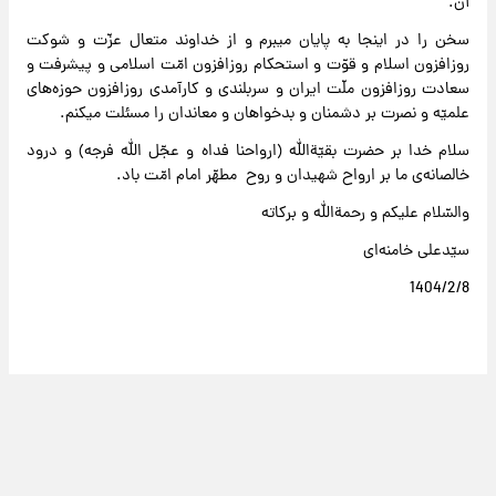
آن.
سخن را در اینجا به پایان میبرم و از خداوند متعال عزّت و شوکت
روزافزون اسلام و قوّت و استحکام روزافزون امّت اسلامی و پیشرفت و
سعادت روزافزون ملّت ایران و سربلندی و کارآمدی روزافزون حوزه‌های
علمیّه و نصرت بر دشمنان و بدخواهان و معاندان را مسئلت میکنم.
سلام خدا بر حضرت بقیّة‌الله (ارواحنا فداه و عجّل الله ‌فرجه) و درود
خالصانه‌ی ما بر ارواح شهیدان و روح مطهّر امام امّت باد.
والسّلام علیکم و رحمة‌الله و‌ برکاته
سیّدعلی خامنه‌ای
1404/2/8