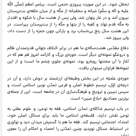
تحمّل شود. در این صورت پیروزی حتمی است. پیامبر اعظم (صلّی الله
علیه و آله‌ و ‌سلّم) شبانه و مخفیانه از مکّه و از میان حلقه‌ی بت‌پرستان
بیرون آمد و در غار پنهان شد، ولی پس از هشت سال با شکوه و اقتدار
به مکّه قدم نهاد و کعبه را از بتها و مکّه را از بت‌پرستان پیراست. در
این هشت سال رنج بی‌حساب برد و یارانی چون حمزه را از دست داد،
ولی پیروز شد.
دفاع مقدّس هشت‌ساله‌ی ما هم در برابر ائتلاف جهانیِ قدرتمندان ظالم
و دروغگو نمونه‌ای دیگر است. حوزه‌ی بزرگ و کارآمد امروز قم هم که در
آغاز با آن محنتها روبه‌رو بود، نمونه‌ی جلوی چشم ما است؛ و از این
نمونه‌ها فراوان میتوان یافت.
حوزه‌‌ی علمیّه در این بخش وظیفه‌ای ارزشمند بر دوش دارد، و آن در
درجه‌ی اوّل، ترسیم خطوط اصلی و فرعی تمدّن نوین اسلامی است، و
سپس تبیین و ترویج و فرهنگ‌سازی آن در جامعه است. این از جمله‌ی
برترین مصادیق «بلاغ مبین» است.
در باب ترسیم شاکله‌ی تمدّن اسلامی، فقه به نوعی، و علوم عقلی به
نوعی نقش دارند. فلسفه‌ی اسلامی ما باید برای مسائل اصلی خود،
امتداد اجتماعی ترسیم کند. فقه ما هم با گسترش میدان دید و نوآوری
در استنباط، مسائل نوپدیدِ چنین تمدّنی را احصاء و احکام آن را معیّن
نماید.