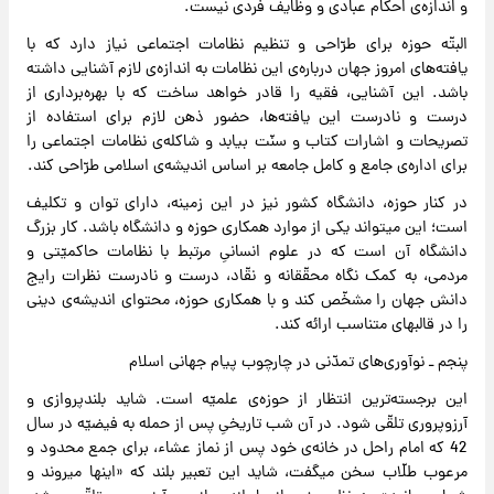
و اندا‌زه‌ی احکام عبادی و وظایف فردی نیست.
البتّه حوزه برای طرّاحی و تنظیم نظامات اجتماعی نیاز دارد که با
یافته‌های امروز جهان درباره‌ی این نظامات به اندازه‌ی لازم آشنایی داشته
باشد. این آشنایی، فقیه را قادر خواهد ساخت که با بهره‌برداری از
درست و نادرست این یافته‌ها، حضور ذهن لازم برای استفاده از
تصریحات و اشارات کتاب و سنّت بیابد و شاکله‌ی نظامات اجتماعی را
برای اداره‌ی جامع و کامل جامعه بر اساس اندیشه‌ی اسلامی طرّاحی کند.
در کنار حوزه، دانشگاه کشور نیز در این زمینه، دارای توان و تکلیف
است؛ این میتواند یکی از موارد همکاری حوزه و دانشگاه باشد. کار بزرگ
دانشگاه آن است که در علوم انسانیِ مرتبط با نظامات حاکمیّتی و
مردمی، به کمک نگاه محقّقانه و نقّاد، درست و نادرست نظرات رایج
دانش جهان را مشخّص کند و با همکاری حوزه، محتوای اندیشه‌ی دینی
را در قالبهای متناسب ارائه کند.
پنجم ـ نوآوری‌های تمدّنی در چارچوب پیام جهانی اسلام
این برجسته‌ترین انتظار از حوز‌ه‌ی علمیّه است. شاید بلندپروازی و
آرزوپروری تلقّی شود. در آن شب تاریخیِ پس از حمله به فیضیّه در سال
42 که امام راحل در خانه‌ی خود پس از نماز عشاء، برای جمع محدود و
مرعوب طلّاب سخن میگفت، شاید این تعبیر بلند که «اینها میروند و