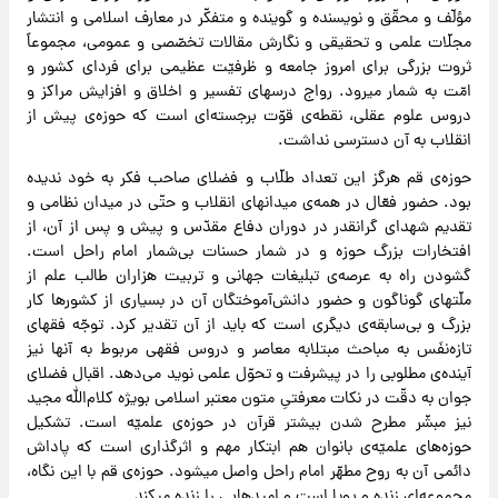
مؤلّف و محقّق و نویسنده و گوینده و متفکّر در معارف اسلامی و انتشار
مجلّات علمی و تحقیقی و نگارش مقالات تخصّصی و عمومی، مجموعاً
ثروت بزرگی برای امروز جامعه و ظرفیّت عظیمی برای فردای کشور و
امّت به شمار میرود. رواج درسهای تفسیر و اخلاق و افزایش مراکز و
دروس علوم عقلی، نقطه‌ی قوّت برجسته‌ای است که حوزه‌ی پیش از
انقلاب به آن دسترسی نداشت.
حوزه‌ی قم هرگز این تعداد طلّاب و فضلای صاحب فکر به خود ندیده
بود. حضور فعّال در همه‌ی میدانهای انقلاب و حتّی در میدان نظامی و
تقدیم شهدای گرانقدر در دوران دفاع مقدّس و پیش و پس از آن، از
افتخارات بزرگ حوزه و در شمار حسنات بی‌شمار امام راحل است.
گشودن راه به عرصه‌ی تبلیغات جهانی و تربیت هزاران طالب علم از
ملّتهای گوناگون و حضور دانش‌آموختگان آن در بسیاری از کشورها کار
بزرگ و بی‌سابقه‌ی دیگری است که باید از آن تقدیر کرد. توجّه فقهای
تازه‌نفَس به مباحث مبتلا‌به معاصر و دروس فقهی مربوط به آنها نیز
آینده‌ی مطلوبی را در پیشرفت و تحوّل علمی نوید می‌دهد. اقبال فضلای
جوان به دقّت در نکات معرفتیِ متون معتبر اسلامی بویژه کلام‌الله مجید
نیز مبشّر ‌مطرح شدن بیشتر قرآن در حوزه‌ی علمیّه است. تشکیل
حوزه‌های علمیّه‌ی بانوان هم ابتکار مهم و اثرگذاری است که پاداش
دائمی آن به روح مطهّر امام راحل واصل میشود. حوزه‌ی قم با این نگاه،
مجموعه‌ای زنده و پویا است و امیدهایی را زنده میکند.