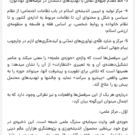
3- خطّ مقدّم جبهه‌ی تقابل با تهدیدهای دشمنان در عرصه‌های گوناگون؛
4- مرکز تولید و تبیین اندیشه‌ی اسلام در باب نظامات اجتماعی؛ از نظام
سیاسی و شکل و محتوای آن، تا نظامات مربوط به اداره‌ی کشور، و تا
نظام خانواده و روابط شخصی، بر اساس فقه و فلسفه و منظومه‌ی
ارزشی اسلام؛
5- مرکز و شاید قلّه‌ی نوآوری‌های تمدّنی و آینده‌نگری‌های لازم در چارچوب
پیام جهانی اسلام.
این سرفصل‌ها است که واژه‌ی «حوزه‌ی علمیّه» را معنی میکند و عناصر
تشکیل‌دهنده‌ی آن و به تعبیری «انتظارات» از آن را نشان میدهد؛ و
همینها است که تلاش برای تقویت و پیشرفت آنها، میتواند حوزه را به
معنی واقعی «پیشرو و سرآمد» نماید و چالشها و تهدیدهای محتمل
پیش رو را علاج کند.
درباره‌ی هر یک از این سرفصل‌ها واقعیّات و نیز نظراتی وجود دارد که به
اجمال میتوان این‌گونه بیان کرد:
اوّل ـ مرکز علمی:
حوزه‌ی قم، وارث سرمایه‌ی سترگ علمی شیعه است. این ذخیره‌ی در
نوع خود بی‌نظیر، محصول اندیشه‌ورزی و پژوهشگریِ هزاران عالِم دینی