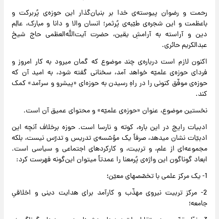
رحمت و رضوان پیوسته‌ی خدا بر بنیان‌گذار این حوزه‌ی پُربرکت و
باعظمت و این شجره‌ی طیّبه‌ی پُرثمر؛ انسان والا و دانا و مبارک، عالِم
دین و آراسته به آرامشِ یقین، حضرت آیت‌الله‌العظمی حاج شیخ
عبدالکریم حائری.
اکنون لازم است درباره‌ی چند موضوع که گمان میرود به کار امروز و
فردای حوزه‌ی علمیّه خواهد آمد، سخنانی گفته شود، به امید آن که
حوزه‌ی موفّق کنونی را در راهِ رسیدن به حوزه‌ای «پیشرو و سرآمد» کمک
کند.
نخستین موضوع، عنوان «حوزه‌ی علمیّه» و محتوای عمیق آن است.
ادبیات رایج در این باره، کوته و نارسا است. حوزه برخلاف آنچه این
ادبیّات نشان میدهد، صرفاً یک مؤسّسه‌ی تدریس و تدرّس نیست، بلکه
مجموعه‌ای از علم، و تربیت، و کارکردهای اجتماعی و سیاسی است.
ابعاد گوناگون این واژه‌ی پُرمعنا را عمدتاً میتوان این‌گونه فهرست کرد:
1- یک مرکز علمی با تخصّصهای معیّن؛
2- مرکز تربیت نیروی مهذّب و کارآمد برای هدایت دینی و اخلاقیِ
جامعه؛