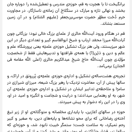
برانگیخت تا با هجرت به قم، حوزه‌ی مندرس و تعطیل‌شده را دوباره جان
بخشد و نهالی تازه و مبارک در سنگلاخ آن زمانه‌ی ناسازگار، در مجاورت
حرم دُخت مطهّر حضرت موسی‌بن‌جعفر (علیهم السّلام) و در آن زمین
مستعد بنشاند.
قم در هنگام ورود آیت‌الله حائری از علمای بزرگ خالی نبود؛ بزرگانی چون
آیات‌الله میرزا محمّد ارباب و شیخ ابوالقاسم کبیر و تعدادی دیگر در این
شهر میزیستند، ولی هنر بزرگ تشکیل حوزه‌ی علمیّه یعنی پرورشگاه علم و
عالِم و دین و دَیّن(1) با همه‌ی ظرافتها و تدبیرهایش فقط از شخصیّت
مؤیَّدی چون آیت‌الله حاج شیخ عبدالکریم حائری (اعلی الله مقامه فی
الجنان) برمی‌آمد.
تجربه‌ی هشت‌ساله‌ی تشکیل و اداره‌ی حوزه‌ی علمیّه‌ی پُررونق در اراک، و
سالها پیش از آن، معاشرت نزدیک با رهبر بزرگ شیعه، میرزای شیرازی در
سامرّا و ملاحظه‌ی تدابیر ایشان در تشکیل و اداره‌ی حوزه‌ی علمیّه‌ی آن
شهر، به او رهنمایی میدادند؛ و درایت و شجاعت و انگیزه و امید در او،
وی را در این راه دشوار به پیش میبردند.
حوزه در سالهای آغازین، با پایداری مخلصانه و متوکّلانه‌ی او از زیر تیغ
آخته‌ی رضاخانی که برای محو نشانه‌ها و پایه‌های دین، به صغیر و کبیر
رحم نمیکرد، به سلامت جَست؛ ستمگر خبیث نابود شد، و حوزه‌ای که
سالها زیر فشار حدّاکثریِ او بود، ماند و رشد کرد؛ و از آن، خورشیدی