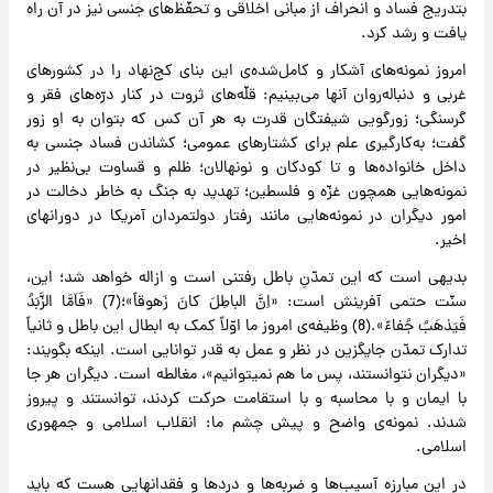
بتدریج فساد و انحراف از مبانی اخلاقی و تحفّظ‌های جنسی نیز در آن راه
یافت و رشد کرد.
امروز نمونه‌های آشکار و کامل‌شده‌ی این بنای کج‌نهاد را در کشورهای
غربی و دنباله‌روان آنها می‌بینیم: قلّه‌های ثروت در کنار درّه‌های فقر و
گرسنگی؛ زورگویی شیفتگان قدرت به هر آن کس که بتوان به او زور
گفت؛ به‌کارگیری علم برای کشتارهای عمومی؛ کشاندن فساد جنسی به
داخل خانواده‌‌ها و تا کودکان و نونهالان؛ ظلم و قساوت بی‌نظیر در
نمونه‌هایی همچون غزّه و فلسطین؛ تهدید به جنگ به خاطر دخالت در
امور دیگران در نمونه‌هایی مانند رفتار دولتمردان آمریکا در دورانهای
اخیر.
بدیهی است که این تمدّنِ باطل رفتنی است و ازاله خواهد شد؛ این،
سنّت حتمی آفرینش است: «اِنَّ الباطِلَ کانَ زَهوقاً»؛(7) «فَاَمَّا الزَّبَدُ
فَیَذهَبُ جُفاءً».(8) وظیفه‌ی امروز ما اوّلاً کمک به ابطال این باطل و ثانیاً
تدارک تمدّن جایگزین در نظر و عمل به قدر توانایی است. اینکه بگویند:
«دیگران نتوانستند، پس ما هم نمیتوانیم»، مغالطه است. دیگران هر جا
با ایمان و با محاسبه و با استقامت حرکت کردند، توانستند و پیروز
شدند. نمونه‌ی واضح و پیش چشم ما: انقلاب اسلامی و جمهوری
اسلامی.
در این مبارزه آسیب‌ها و ضربه‌ها و دردها و فقدانهایی هست که باید