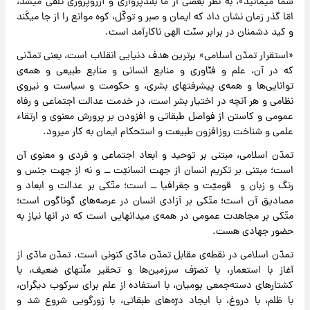
شما میمانید»، به نظر بعضی از ما بلندپروازی و آرزوپروری تلقّی میشد،
امّا گذر زمان نشان داد که ایمان و صبر و توکّل، کوه موانع را از جا میکَند
و کید دشمنان در برابر سنّت الهی ناکارآمد است.
«استقرار تمدّن اسلامی» برترین هدف دنیایی انقلاب است، یعنی تمدّنی
که در آن، علم و فنّاوری و منابع انسانی و منابع طبیعی و همه‌ی
توانایی‌ها و همه‌ی پیشرفتهای بشری، و حکومت و سیاست و نیروی
نظامی و هر آنچه در اختیار بشر است، در خدمت عدالت اجتماعی و رفاه
عمومی و کاستن از فواصل طبقاتی و افزودن بر پرورش معنوی و ارتقاء
علمی و شناخت روزافزون طبیعت و استحکام ایمان به کار میرود.
تمدّن اسلامی، مبتنی بر توحید و ابعاد اجتماعی و فردی و معنوی آن
است؛ مبتنی بر تکریم انسان از جهت انسانیّت ــ و نه از جهت جنس و
رنگ و زبان و قومیّت و جغرافیا ــ است؛ متّکی بر عدالت و ابعاد و
مصادیق آن است؛ متّکی بر آزادی انسان در عرصه‌های گوناگون است؛
متّکی بر مجاهدت عمومی در همه‌ی میدانهایی است که در آنها نیاز به
حضور جهادی هست.
تمدّن اسلامی در نقطه‌ی مقابل تمدّن مادّی کنونی است. تمدّن مادّی از
آغاز با استعمار، با تصرّف سرزمین‌ها و تحقیر ملّتهای ضعیف، با
کشتارهای دسته‌جمعی بومیان، با استفاده از علم برای سرکوب دیگران،
با ظلم، با دروغ، با ایجاد درّه‌های طبقاتی، با زورگویی شروع شد و