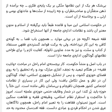
بی‌شک هر یک از این نظامها متّکی بر یک پایه‌ی فکری ــ چه برآمده از
ذهن متفکّران و صاحب‌نظران، و چه زاییده از سنّت‌ها و عادتهای بومی و
ارثی ــ و برخاسته از آن است.
در حکومت اسلامی این مبنا و قاعده طبعاً باید برگرفته از اسلام و متونِ
معتبر آن باشد و نظامات اداره‌ی جامعه از آنها استخراج شود.
فقه شیعه اگرچه جز در برخی موارد ــ همچون باب قضا ــ به گونه‌ی
کافی به این کار نپرداخته، ولی به برکت قواعد گسترده‌ی فقهیِ مستفاد
از کتاب و سنّت، و نیز به مدد عناوین ثانویّه، کفایت لازم را برای طرّاحی
نظامهای گوناگون اداره‌ی جامعه دارا است.
در باب اصل و منشأ حکومت، کار برجسته‌ی امام راحل در مباحث «ولایت
فقیه» در هنگام تبعید به نجف، آغازی مبارک بود و راه تحقیق را به روی
فضلای حوزوی گشود، و پس از تشکیل جمهوری اسلامی، ابعاد گوناگون
آن در نظر و عمل تکامل یافت؛ ولی این کار در بسیاری از نظامات
اجتماعی کشور همچنان نافرجام و بی‌سامان باقی مانده است. این خلأ را
حوزه باید پُر کند؛ این در شمار وظایف حتمی حوزه‌ی علمیّه است. امروز
با حاکمیّت و استقرار نظام اسلامی، وظیفه‌ی فقیه و فقاهت سنگین
است. امروز نمیتوان فقاهت را به تعبیر امام راحل، همچون ناآگاهان،
غرق شدن در احکام فردی و عبادی دانست. فقه امّت‌ساز، محدود به حد