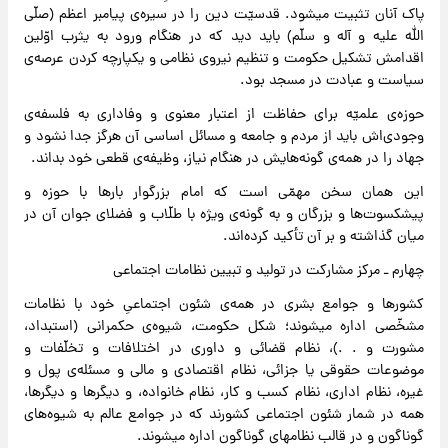
پاک آنان تثبیت میشود. قدسیّت دین را در سیره‌ی پیامبر اعظم (صلّی
الله علیه و آله و سلّم) باید دید که در هنگام ورود به یثرب اوّلین
اقدامش تشکیل حکومت و تنظیم نیروی نظامی و یکپارچه کردن عرصه‌ی
سیاست و عبادت در مسجد بود.
حوزه‌ی علمیّه برای حفاظت از اعتبار معنوی و وفاداری به فلسفه‌ی
وجودی‌اش باید از مردم و جامعه و مسائل اساسی آن هرگز جدا نشود و
جهاد را در همه‌ی گونه‌هایش در هنگام نیاز، وظیفه‌ی قطعی خود بداند.
این همان سخن مهمّی است که امام بزرگوار بارها با حوزه و
پیشکسوت‌ها و بزرگان و به گونه‌ی ویژه با طلّاب و فضلای جوان آن در
میان گذاشته و بر آن تأکید کرده‌اند.
چهارم ـ مرکز مشارکت در تولید و تبیین نظامات اجتماعی
کشورها و جوامع بشری در همه‌ی شئون اجتماعیِ خود با نظامات
مشخّصی اداره میشوند؛ شکل حکومت، شیوه‌ی حکمرانی (استبداد،
مشورت و . .)، نظام قضائی و داوری در اختلافات و تخلّفات و
موضوعات حقوقی یا جزائی، نظام اقتصادی و مالی و مسئله‌ی پول و
غیره، نظام اداری، نظام کسب و کار، نظام خانواده، و دیگرها و دیگرها،
همه در شمار شئون اجتماعی کشورند که در جوامع عالم به شیوه‌های
گوناگون و در قالب نظامهای گوناگون اداره میشوند.