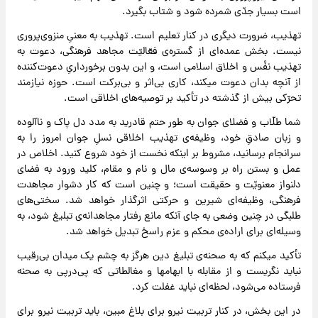
است بسیار جدّی شمرده شود و شتاب بگیرد.
تهذیب، ضرورت دیگری در کنار تعلیم است. تهذیب به معنیِ منزوی‌پروری
نیست. بخش عمده‌ای از گستره‌ی فعّالیّت مجاهد فرهنگی، دعوت به
تهذیب نفْس و اخلاق اسلامی است، و این بدون برخورداریِ دعوت‌کننده
از آنچه بدان دعوت میکند، کاری بی‌اثر و بی‌برکت است. حوزه نیازمند
تحرّکی بیش از گذشته در تأکید بر توصیه‌های اخلاقی است.
شما طلّاب و فضلای جوان به طور حتم قادرید به مدد دل پاک و ناآلوده
و زبان صادقِ خود، وظیفه‌ی تهذیب اخلاقی نسلِ جوان امروز را به
سرانجام برسانید، مشروط بر اینکه نخست از خود شروع کنید. اخلاص در
عمل و بستن راه بر وسوسه‌ی مال و نام و مقام، کلید ورود به فضای
دلنواز معنویّت و حقیقت است؛ و چنین است که کار دشوار مجاهدت
فرهنگی،‌ وظیفه‌ای شیرین و حرکتی اثرگذار خواهد شد. سختی‌های
طلبگی در چنین وضعی به جای آنکه مانع رفتار مجاهدانه‌ی تبلیغ شود، به
وسیله‌ای برای اراده‌ی محکم و عزم راسخ تبدیل خواهد شد.
تأکید میکنم که به صحنه‌ی تبلیغ دین هرگز به چشم یک میدان بی‌رقیب
نباید نگریست و از مقابله با ابهامها و مغالطاتی که پی‌درپی به صحنه
فرستاده می‌شود، لحظه‌ای نباید غفلت کرد.
در این بخش، در کنار تربیت نیرو برای بلاغ مبین، باید تربیت نیرو برای