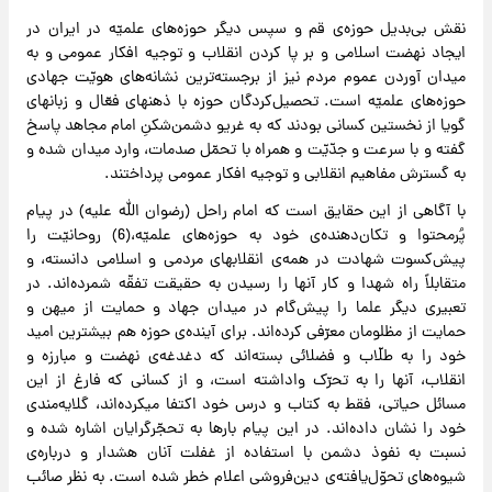
نقش بی‌بدیل حوزه‌ی قم و سپس دیگر حوزه‌های علمیّه در ایران در
ایجاد نهضت اسلامی و بر پا کردن انقلاب و توجیه افکار عمومی و به
میدان آوردن عموم مردم نیز از برجسته‌ترین نشانه‌های هویّت جهادی
حوزه‌های علمیّه است. تحصیل‌کردگان حوزه با ذهنهای فعّال و زبانهای
گویا از نخستین کسانی بودند که به غریو دشمن‌شکنِ امام مجاهد پاسخ
گفته و با سرعت و جدّیّت و همراه با تحمّل صدمات، وارد میدان شده و
به گسترش مفاهیم انقلابی و توجیه افکار عمومی پرداختند.
با آگاهی از این حقایق است که امام راحل (رضوان الله علیه) در پیام
پُرمحتوا و تکان‌دهنده‌ی خود به حوزه‌های علمیّه،(6) روحانیّت را
پیش‌کسوت شهادت در همه‌ی انقلابهای مردمی و اسلامی دانسته‌، و
متقابلاً راه شهدا و کار آنها را رسیدن به حقیقت تفقّه شمرده‌اند. در
تعبیری دیگر علما را پیش‌گام در میدان جهاد و حمایت از میهن و
حمایت از مظلومان معرّفی کرده‌اند. برای آینده‌ی حوزه هم بیشترین امید
خود را به طلّاب و فضلائی بسته‌اند که دغدغه‌ی نهضت و مبارزه و
انقلاب، آنها را به تحرّک واداشته است، و از کسانی که فارغ از این
مسائل حیاتی، فقط به کتاب و درس خود اکتفا میکرده‌اند، گلایه‌مندی
خود را نشان داده‌اند. در این پیام بارها به تحجّرگرایان اشاره شده و
نسبت به نفوذ دشمن با استفاده از غفلت آنان هشدار و درباره‌ی
شیوه‌های تحوّل‌یافته‌ی دین‌فروشی اعلام خطر شده است. به نظر صائب