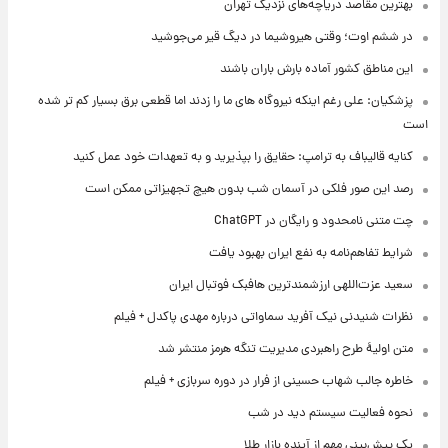
بهترین مقاصد دریاچه‌های نزدیک تهران
در ششم اوت؛ وقتی هیروشیما در دیگ قیر می‌جوشید
این مناطق کشور آماده بارش باران باشند
پزشکیان: علی رغم اینکه نیروگاه های ما را زدند اما قطعی برق بسیار کم تر شده
است
کنایه قالیباف به ترامپ: حقایق را بپذیرید و به تعهدات خود عمل کنید
رصد این صور فلکی در آسمان شب بدون هیچ تجهیزاتی ممکن است
چت متنی نامحدود و رایگان در ChatGPT
شرایط تفاهم‌نامه به نفع ایران بهبود یافت
سعید عزت‌اللهی ارزشمندترین هافبک فوتبال ایران
نظرات شنیدنی نیک آفرید سماواتی درباره مهدی پاکدل + فیلم
متن اولیۀ طرح راهبردی مدیریت تنگه هرمز منتشر شد
خاطره جالب شهاب حسینی از فرار در دوره سربازی + فیلم
نحوه فعالیت سیستم دید در شب
یک پیش‌بینی مهم از آینده بازار طلا