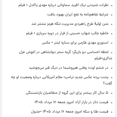
تغییر تند قیمت محصولات ایران‌خودرو و سایپا
نظرات شنیدنی نیک آفرید سماواتی درباره مهدی پاکدل + فیلم
امروز پنجشنبه ۱۵ مرداد ۱۴۰۵ +جدول
شرایط تفاهم‌نامه به نفع ایران بهبود یافت
۱ روز پیش
متن اولیۀ طرح راهبردی مدیریت تنگه هرمز منتشر شد
قیمت طلا و سکه امروز پنجشنبه ۱۵ مرداد ۱۴۰۵
خاطره جالب شهاب حسینی از فرار در دوره سربازی + فیلم
استوری مهدی طارمی برای ستاره اینتر + عکس
۱ روز پیش
شارژ جدید کالابرگ برای سه دهک؛ جزئیات اعلام
لحظه احساسی دو بازیگر؛ گریه سحر دولتشاهی در آغوش غزل
شد
شاکری+فیلم
در ششم اوت؛ وقتی هیروشیما در دیگ قیر می‌جوشید
۱ روز پیش
شرایط تازه فروش اقساطی سایپا اعلام شد؛
پشت پرده عکس جدید ترامپ؛ مقام آمریکایی درباره وضعیت او چه
شاهین، کوییک، اطلس، سهند و ساینا با اقساط
گفت؟
بلندمدت + جدول
۵ سال کار بیشتر برای این گروه از متقاضیان بازنشستگی
۱ روز پیش
سیگنال‌های جدید برای بازار طلا؛ پیش‌بینی
قیمت دلار در بازار آزاد امروز جمعه ۱۶ مرداد ۱۴۰۵
قیمت سکه و طلا فردا
قیمت طلا و سکه امروز جمعه ۱۶ مرداد ۱۴۰۵ +جدول