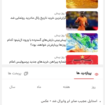
۱ روز پیش
گران‌ترین خرید تاریخ رئال مادرید رونمایی شد
۱ روز پیش
پیش‌بینی بارش‌های گسترده با ورود ال‌نینو؛ کدام
روزها پربارش‌تر خواهند بود؟
۱ روز پیش
شماره پیراهن خریدهای جدید پرسپولیس اعلام
شد؛ تیکدری، محبی و سرگیف با اعداد ویژه
پربازدید ها
پربحث ها
۱ روز پیش
جزئیات فعال‌سازی «کیف پول ایران» اعلام
روز
هفته
ماه
سال
شد+فیلم
استایل عجیب صابر ابر وایرال شد + عکس
۱ روز پیش