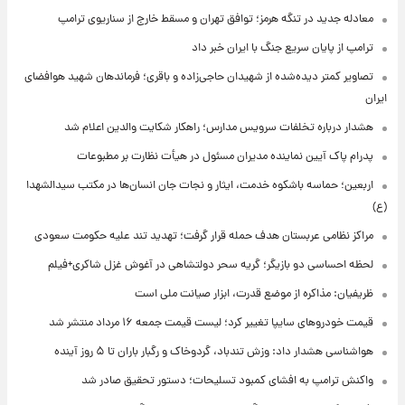
معادله جدید در تنگه هرمز؛ توافق تهران و مسقط خارج از سناریوی ترامپ
ترامپ از پایان سریع جنگ با ایران خبر داد
تصاویر کمتر دیده‌شده از شهیدان حاجی‌زاده و باقری؛ فرماندهان شهید هوافضای
ایران
هشدار درباره تخلفات سرویس مدارس؛ راهکار شکایت والدین اعلام شد
پدرام پاک آیین نماینده مدیران مسئول در هیأت نظارت بر مطبوعات
اربعین؛ حماسه باشکوه خدمت، ایثار و نجات جان انسان‌ها در مکتب سیدالشهدا
(ع)
مراکز نظامی عربستان هدف حمله قرار گرفت؛ تهدید تند علیه حکومت سعودی
لحظه احساسی دو بازیگر؛ گریه سحر دولتشاهی در آغوش غزل شاکری+فیلم
ظریفیان: مذاکره از موضع قدرت، ابزار صیانت ملی است
قیمت خودروهای سایپا تغییر کرد؛ لیست قیمت جمعه ۱۶ مرداد منتشر شد
هواشناسی هشدار داد: وزش تندباد، گردوخاک و رگبار باران تا ۵ روز آینده
واکنش ترامپ به افشای کمبود تسلیحات؛ دستور تحقیق صادر شد