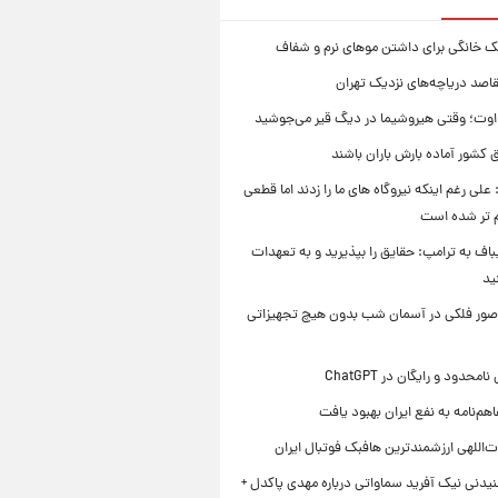
ک خانگی برای داشتن موهای نرم و شفاف
قاصد دریاچه‌های نزدیک تهران
وت؛ وقتی هیروشیما در دیگ قیر می‌جوشید
 کشور آماده بارش باران باشند
علی رغم اینکه نیروگاه های ما را زدند اما قطعی
م تر شده است
یباف به ترامپ: حقایق را بپذیرید و به تعهدات
ید
صور فلکی در آسمان شب بدون هیچ تجهیزاتی
محدود و رایگان در ChatGPT
هم‌نامه به نفع ایران بهبود یافت
‌اللهی ارزشمندترین هافبک فوتبال ایران
یدنی نیک آفرید سماواتی درباره مهدی پاکدل +