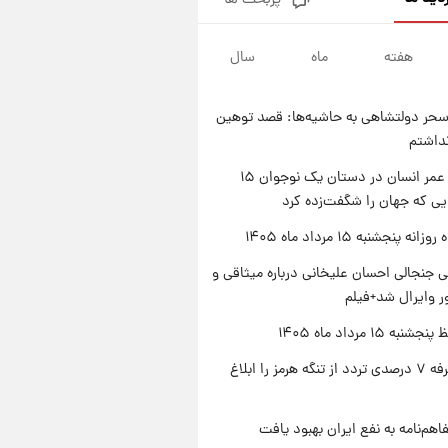
پربحث ها
فال قهوه روزانه پنجشنبه ۱۵ مرداد
ماه ۱۴۰۵
هفته
ماه
سال
۱ روز پیش
فال روزانه واقعی پنجشنبه ۱۵
مرداد ۱۴۰۵
حر دولتشاهی به حاشیه‌ها: قصد توهین
۱ روز پیش
نداشتم
ارزش سهام عدالت برای امروز
چهارشنبه ۱۴ مرداد + جدول
راز طول عمر انسان در دستان یک نوجوان ۱۵
یی که جهان را شگفت‌زده کرد
۱ روز پیش
آغاز طرح جدید فروش مشارکت در
ه پنجشنبه ۱۵ مرداد ماه ۱۴۰۵
تولید سایپا؛ نام خودرو، مبلغ پیش
پرداخت و زمان تحویل | سود
 جنجالی احسان علیخانی درباره میثاقی و
مشارکت چند درصد است؟
 وایرال شد+فیلم
ه ۱۵ مرداد ماه ۱۴۰۵
ایران تعرفه ۷ درصدی تردد از تنگه هرمز را ابلاغ
اهم‌نامه به نفع ایران بهبود یافت