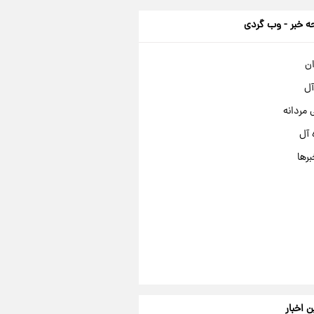
 خبر - وب گردی
ان
آل
مردانه
 آل
برها
ن اخبار