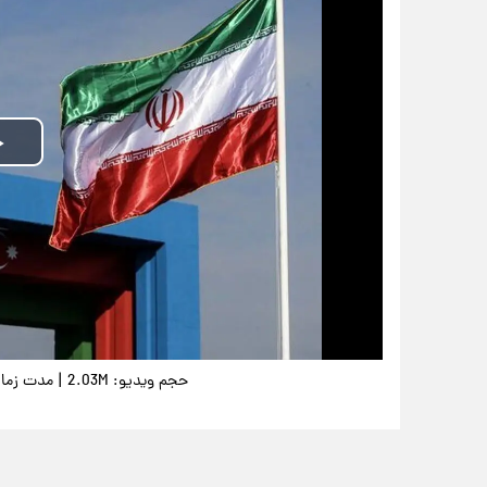
|
حجم ویدیو: 2.03M
مدت زمان وید