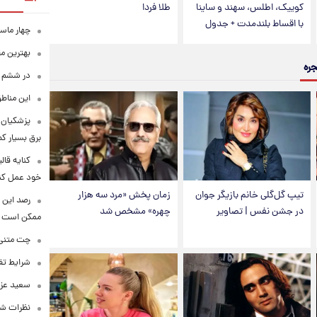
کوییک، اطلس، سهند و ساینا
طلا فردا
با اقساط بلندمدت + جدول
چهار ماس
بهترین م
جره
در ششم ا
این مناطق
پزشکیان: 
برق بسیار ک
کنایه قال
خود عمل کن
تیپ گل‌گلی خانم بازیگر جوان
زمان پخش «مرد سه هزار
رصد این 
در جشن نفس | تصاویر
چهره» مشخص شد
ممکن است
چت متنی نا
شرایط تفا
سعید عزت
نظرات شن