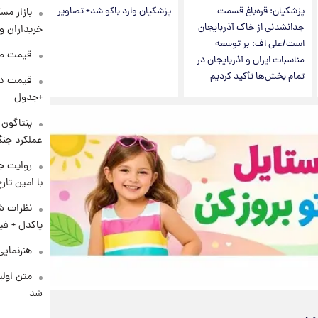
پزشکیان: قره‌باغ قسمت
پزشکیان وارد باکو شد+ تصاویر
بازار مس
جدانشدنی از خاک آذربایجان
خریداران و
است/علی اف: بر توسعه
قیمت طلا و 
مناسبات ایران و آذربایجان در
تمام بخش‌ها تأکید کردیم
+جدول
عملکرد جنگ
روایت ج
با امین تار
نظرات شن
پاکدل + فی
هنرنمایی
متن اولی
شد