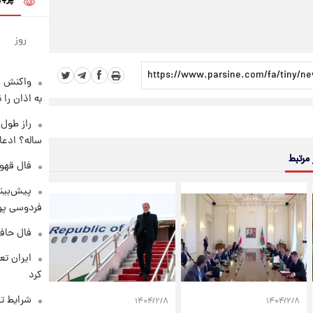
روز
واکنش س
به اذان را 
ساله؟ ادعا
 مرتبط
فال قهوه روزان
پیش‌بینی
فردوسی پور
فال حافظ پنجشنب
کرد
شرایط تف
۱۴۰۴/۲/۸
۱۴۰۴/۲/۸