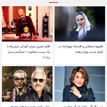
فقیهه سلطانی و افسانه چهره‌آزاد در
آقای مجریِ دوران کودکی خیلی‌ها با
فیلم جدید بهاره رهنما
یک پست متفاوت؛ «غمگینم بسیار
زیاد»!
تیپ گل‌گلی خانم بازیگر جوان در
زمان پخش «مرد سه هزار چهره»