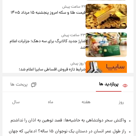
۲۲ ساعت پیش
قیمت طلا و سکه امروز پنجشنبه ۱۵ مرداد ۱۴۰۵
۲۳ ساعت پیش
شارژ جدید کالابرگ برای سه دهک؛ جزئیات اعلام
شد
۱ روز پیش
شرایط تازه فروش اقساطی سایپا اعلام شد؛
شاهین، کوییک، اطلس، سهند و ساینا با اقساط
بلندمدت + جدول
پربازدید ها
پربحث ها
۱ روز پیش
سیگنال‌های جدید برای بازار طلا؛ پیش‌بینی
روز
هفته
ماه
سال
قیمت سکه و طلا فردا
واکنش سحر دولتشاهی به حاشیه‌ها: قصد توهین به اذان را نداشتم
۱ روز پیش
فال حافظ پنجشنبه ۱۵ مرداد ماه ۱۴۰۵
راز طول عمر انسان در دستان یک نوجوان ۱۵ ساله؟ ادعایی که جهان