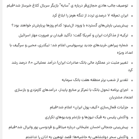
توصیف جالب هادی حجازی‌فر درباره ی "سایه" بازیگر سریال کلاغ خبرساز شد+فیلم
ایران تعرفه ۷ درصدی تردد از تنگه هرمز را ابلاغ کرد
پیش‌بینی بارش‌های گسترده با ورود ال‌نینو؛ کدام روزها پربارش‌تر خواهند بود؟
ترکیه از مذاکرات ایران و آمریکا گفت؛ تأکید فیدان بر ضرورت مهار اسرائیل
شماره پیراهن خریدهای جدید پرسپولیس اعلام شد؛ تیکدری، محبی و سرگیف با
اعداد ویژه
تغییر مثبت در عملکرد مالی بانک صادرات ایران/ درآمد عملیاتی ۸۰ درصد رشد
کرد
تقدیر از شعب برتر منطقه هفت بانک سرمایه
اجرای برنامه تحول بانک با تمرکز بر منابع پایدار، درآمدهای کارمزدی و بازسازی
اعتماد مشتریان
جزئیات فعال‌سازی «کیف پول ایران» اعلام شد+فیلم
واکنش پلیس به فیک نیوزها و بازنشر ویدیوهای تکراری
پیش‌بینی جنجالی احسان علیخانی درباره میثاقی و فردوسی پور وایرال شد+فیلم
واکنش سحر دولتشاهی به حاشیه‌ها: قصد توهین به اذان را نداشتم