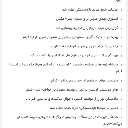
ایران
جزئیات شرط جدید بازنشستگی اعلام شد
استوری مهدی طارمی برای ستاره اینتر + عکس
گران‌ترین خرید تاریخ رئال مادرید رونمایی شد
روایت جالب نیک آفرین سماواتی از هم بازی شدن با امین تارخ + فیلم
یک روایت جالب از زبان بدن و انواع لبخند + فیلم
بهره گیری از معماری ایرانی در طرح های ایتالیایی برا مقابله با گرما
پادشاه کوه ها در منظومه شمسی / اورست در برابر این هیولا یک شوخی است +
فیلم
هنرنمایی روزبه حصاری آن هم بدون بدلکار + فیلم
آوای موسیقی اوشین در تهران توسط سفیر ژاپن نواخته شد + فیلم
دادستان تهران از توقیف گسترده اموال شرکت‌های تراستی خبر داد
تغییر در شرایط بازنشستگی؛ شرط جدید اعلام شد
شاهکار طبیعت در دل سنگ؛ تومسونیت چگونه نقش‌های خیره‌کننده خلق
می‌کند؟+فیلم