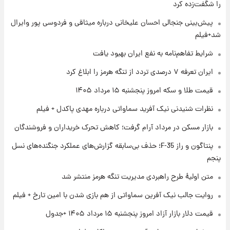
را شگفت‌زده کرد
۱ روز پیش
پیش‌بینی جنجالی احسان علیخانی درباره میثاقی و فردوسی پور وایرال
فال قهوه روزانه پنجشنبه ۱۵ مرداد ماه ۱۴۰۵
شد+فیلم
شرایط تفاهم‌نامه به نفع ایران بهبود یافت
۱ روز پیش
ایران تعرفه ۷ درصدی تردد از تنگه هرمز را ابلاغ کرد
فال روزانه واقعی پنجشنبه ۱۵ مرداد ۱۴۰۵
قیمت طلا و سکه امروز پنجشنبه ۱۵ مرداد ۱۴۰۵
نظرات شنیدنی نیک آفرید سماواتی درباره مهدی پاکدل + فیلم
۱ روز پیش
بازار مسکن در مرداد آرام گرفت؛ کاهش تحرک خریداران و فروشندگان
ارزش سهام عدالت برای امروز چهارشنبه ۱۴ مرداد
+ جدول
پنتاگون و راز F-35؛ حذف بی‌سابقه گزارش‌های عملکرد جنگنده‌های نسل
پنجم
۱ روز پیش
آغاز طرح جدید فروش مشارکت در تولید سایپا؛
متن اولیۀ طرح راهبردی مدیریت تنگه هرمز منتشر شد
نام خودرو، مبلغ پیش پرداخت و زمان تحویل |
روایت جالب نیک آفرین سماواتی از هم بازی شدن با امین تارخ + فیلم
سود مشارکت چند درصد است؟
قیمت دلار بازار آزاد امروز پنجشنبه ۱۵ مرداد ۱۴۰۵ +جدول