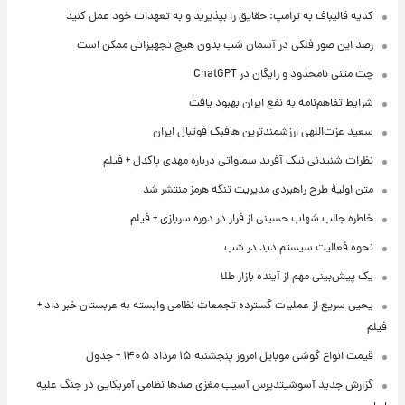
کنایه قالیباف به ترامپ: حقایق را بپذیرید و به تعهدات خود عمل کنید
رصد این صور فلکی در آسمان شب بدون هیچ تجهیزاتی ممکن است
چت متنی نامحدود و رایگان در ChatGPT
شرایط تفاهم‌نامه به نفع ایران بهبود یافت
سعید عزت‌اللهی ارزشمندترین هافبک فوتبال ایران
نظرات شنیدنی نیک آفرید سماواتی درباره مهدی پاکدل + فیلم
متن اولیۀ طرح راهبردی مدیریت تنگه هرمز منتشر شد
خاطره جالب شهاب حسینی از فرار در دوره سربازی + فیلم
نحوه فعالیت سیستم دید در شب
یک پیش‌بینی مهم از آینده بازار طلا
یحیی سریع از عملیات گسترده تجمعات نظامی وابسته به عربستان خبر داد +
فیلم
قیمت انواع گوشی موبایل امروز پنجشنبه ۱۵ مرداد ۱۴۰۵ + جدول
گزارش جدید آسوشیتدپرس آسیب مغزی صدها نظامی آمریکایی در جنگ علیه