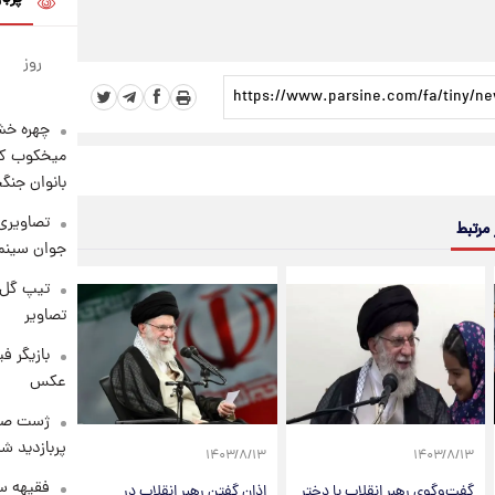
روز
چهره خشن
میخکوب کرد
بانوان جنگ
تصاویری 
 مرتبط
جوان سینما
تیپ گل‌گ
تصاویر
بازیگر ف
عکس
پربازدید 
۱۴۰۳/۸/۱۳
۱۴۰۳/۸/۱۳
فقیهه سل
گفت‌وگوی رهبر انقلاب با دختر
اذان گفتن رهبر انقلاب در