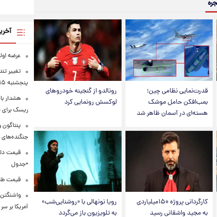
جره
آخری
عرضه اولیه «احیا۱» ۹
تغییر تند
پنجشنبه ۱۵ مرداد ۱۴۰۵ +جدول
قدرت‌نمایی نظامی چین؛
رونالدو از گنجینه خودروهای
هشدار ب
بمب‌افکن حامل موشک
لوکسش رونمایی کرد
ریسک برای 
هسته‌ای در آسمان ظاهر شد
جنگنده‌های 
+جدول
قیمت طلا و س
واشنگتن‌
کارگردانی پروژه ۱۵۰میلیاردی
رویا نونهالی با «روشنایی‌شب»
آمریکا بر سر
به مجید واشقانی رسید
به تلویزیون باز می‌گردد