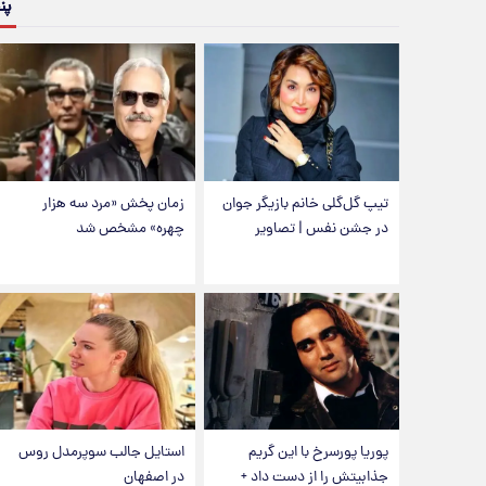
پن
تیپ گل‌گلی خانم بازیگر جوان
زمان پخش «مرد سه هزار
در جشن نفس | تصاویر
چهره» مشخص شد
پوریا پورسرخ با این گریم
استایل جالب سوپرمدل روس
جذابیتش را از دست داد +
در اصفهان