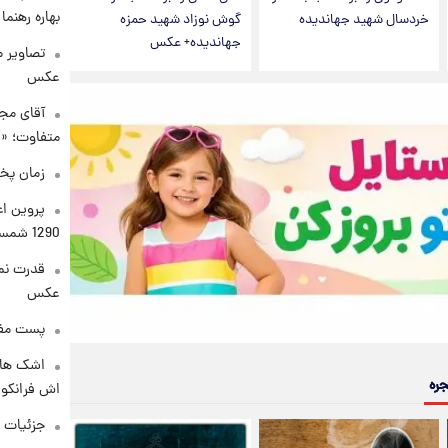
بهاره رهنما
خردسال شهید جهاندیده
گوش نوزاد شهید حمزه
جهاندیده+ عکس
تصاویر 
عکس
آقای مجر
متفاوت؛ «غ
زمان پخ
پروین اع
1290 شمسی
قدرت نم
عکس
پست مفه
اشک های 
جره
اش فرانکو ب
جزئیات ش