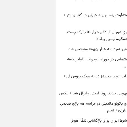
متفاوت یاسمین شجریان در کنار پدرش+
یِ دوران کودکی خیلی‌ها با یک پست
مگینم بسیار زیاد»!
ش «مرد سه هزار چهره» مشخص شد
تصامی در دوران نوجوانی؛ اواخر دهه
ایی نوید محمدزاده به سبک بروس لی +
ومی جدید پویا امینی وایرال شد + عکس
پائولو مالدینی در مراسم هم بازی قدیمی
ارزی + فیلم
رط ایران برای بازگشایی تنگه هرمز