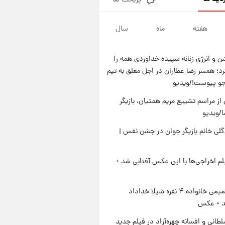
پربحث ها
کار استقلال و رامین رضاییان رسما
تمام شد + عکس / خداحافظی
صمیمانه آبی ها با رامین!
هفته
ماه
سال
۲۳ ساعت پیش
آتش اختلاف در اینستاگرام؛ تمجید
از حردانی به مذاق رضاییان خوش
 و انرژی زنانه سپیده خداوردی همه را
نیامد+عکس
۲۳ ساعت پیش
؛ همسر رضا عطاران در اجل معلق به تیم
پروین اعتصامی در دوران نوجوانی؛
جو پیوست!/ویدیو
اواخر دهه ۱۲۹۰ شمسی
از مراسم تشییع مریم همتیان، بازیگر
۲۳ ساعت پیش
قدرت‌نمایی نظامی چین؛ بمب‌افکن
/ویدیو
حامل موشک هسته‌ای در آسمان
لی خانم بازیگر جوان در جشن نفس |
ظاهر شد
یلم اخراجی‌ها با این عکس آفتابی شد +
ژست صمیمی خانواده ۴ نفره شیلا خداداد
شد + عکس
طانی و افسانه چهره‌آزاد در فیلم جدید