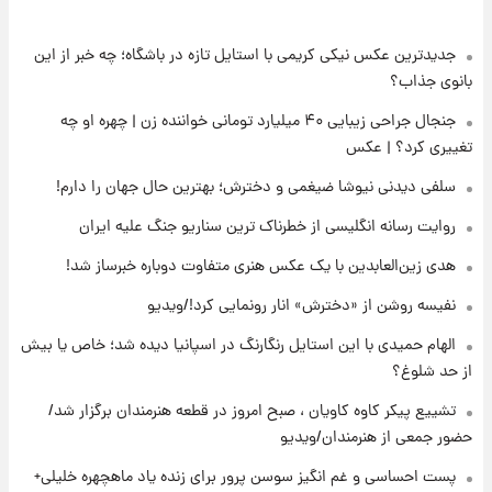
جدیدترین عکس نیکی کریمی با استایل تازه در باشگاه؛ چه خبر از این
۱۴ ساعت پیش
پست جدید محسن رضایی در شورای عالی امنیت
بانوی جذاب؟
ملی
جنجال جراحی زیبایی ۴۰ میلیارد تومانی خواننده زن | چهره او چه
تغییری کرد؟ | عکس
۱۸ ساعت پیش
آتش‌سوزی در لوناپارک شیراز؛ آخرین وضعیت
سلفی دیدنی نیوشا ضیغمی و دخترش؛ بهترین حال جهان را دارم!
خزندگان خطرناک پس از حادثه
روایت رسانه انگلیسی از خطرناک ترین سناریو جنگ علیه ایران
۱۹ ساعت پیش
هدی زین‌العابدین با یک عکس هنری متفاوت دوباره خبرساز شد!
خواستگار ۵۰ساله شاهدخت لئونور بازداشت شد
نفیسه روشن از «دخترش» انار رونمایی کرد!/ویدیو
الهام حمیدی با این استایل رنگارنگ در اسپانیا دیده شد؛ خاص یا بیش
۱۹ ساعت پیش
از حد شلوغ؟
نخستین تصویر لیونل مسی بعد از مرگ
پدر+عکس و فیلم
تشییع پیکر کاوه کاویان ، صبح امروز در قطعه هنرمندان برگزار شد/
حضور جمعی از هنرمندان/ویدیو
۲۰ ساعت پیش
پست احساسی و غم انگیز سوسن پرور برای زنده یاد ماهچهره خلیلی+
استوری مرموز محمدحسین میثاقی با موی