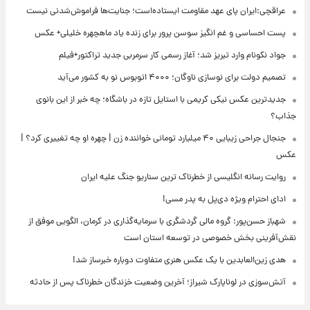
عراقچی:ایران پای عهد مقاومت ایستاده‌است؛ جنایت‌ها فراموش‌شدنی نیست
پست احساسی و غم انگیز سوسن پرور برای زنده یاد ماهچهره خلیلی+ عکس
جواد نکونام وارد تبریز شد؛ آغاز رسمی کار سرمربی جدید تراکتور+فیلم
تصمیم دولت برای نوسازی ناوگان؛ ۴۰۰۰ اتوبوس نو به کشور می‌آید
جدیدترین عکس نیکی کریمی با استایل تازه در باشگاه؛ چه خبر از این بانوی
جذاب؟
جنجال جراحی زیبایی ۴۰ میلیارد تومانی خواننده زن | چهره او چه تغییری کرد؟ |
عکس
روایت رسانه انگلیسی از خطرناک ترین سناریو جنگ علیه ایران
ادای احترام ویژه دی‌پل به پدر مسی!
شهباز حسن‌پور: گروه مالی گردشگری با سرمایه‌گذاری در کرمان، الگویی موفق از
نقش‌آفرینی بخش خصوصی در توسعه استان است
هدی زین‌العابدین با یک عکس هنری متفاوت دوباره خبرساز شد!
آتش‌سوزی در لوناپارک شیراز؛ آخرین وضعیت خزندگان خطرناک پس از حادثه