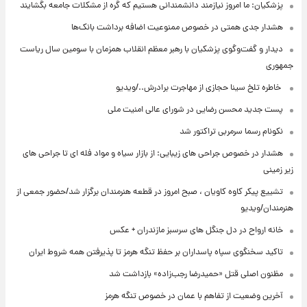
پزشکیان: ما امروز نیازمند دانشمندانی هستیم که گره از مشکلات جامعه بگشایند
هشدار جدی همتی در خصوص ممنوعیت اضافه ‌برداشت بانک‌ها
دیدار و گفت‌وگوی پزشکیان با رهبر معظم انقلاب همزمان با سومین سال ریاست
جمهوری
⁨ خاطره تلخ سینا حجازی از مهاجرت برادرش../ویدیو
پست جدید محسن رضایی در شورای عالی امنیت ملی
نکونام رسما سرمربی تراکتور شد
هشدار در خصوص جراحی های زیبایی: از بازار سیاه و مواد فله ای تا جراحی های
زیر زمینی
تشییع پیکر کاوه کاویان ، صبح امروز در قطعه هنرمندان برگزار شد/حضور جمعی از
هنرمندان/ویدیو
خانه ارواح در دل جنگل های سرسبز مازندران + عکس
تاکید سخنگوی سپاه پاسداران بر حفظ تنگه هرمز تا پذیرفتن همه شروط ایران
مظنون اصلی قتل «حمیدرضا رجب‌زاده» بازداشت شد
آخرین وضعیت از تفاهم با عمان در خصوص تنگه هرمز