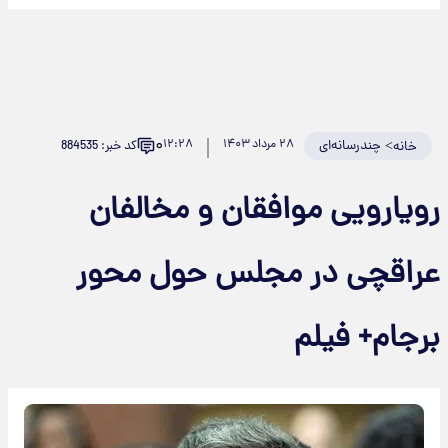
۰
>
چندرسانه‌ای
۲۸ مرداد ۱۴۰۳
۱۲:۲۸
کد خبر: 884535
خانه
ویارویی موافقان و مخالفان
راقچی در مجلس حول محور
رجام+ فیلم