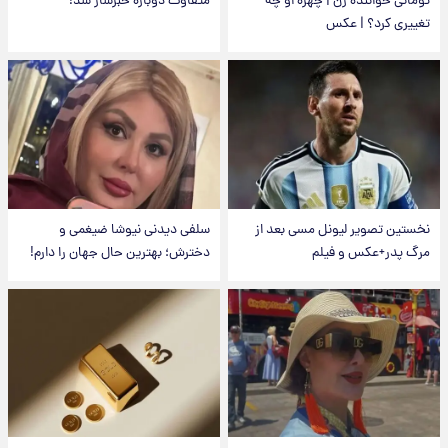
تومانی خواننده زن | چهره او چه
متفاوت دوباره خبرساز شد!
تغییری کرد؟ | عکس
نخستین تصویر لیونل مسی بعد از
سلفی دیدنی نیوشا ضیغمی و
مرگ پدر+عکس و فیلم
دخترش؛ بهترین حال جهان را دارم!