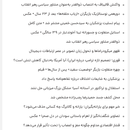
واکنش قالیباف به انتصاب ذوالقدر به‌عنوان مشاور سیاسی رهبر انقلاب
دورهمی نوستالژیک بازیگران «ارباب حلقه‌ها» بعد از ۲۳ سال + عکس
پیام تسلیت پزشکیان به سیدحسن خمینی منتشر شد + متن کامل
استایل متفاوت و جسورانه تینا آخوندتبار در ۳۹ سالگی + عکس
ذوالقدر مشاور سیاسی رهبر انقلاب شد
ظهور میکرودراماها و تحول زبان تصویر در عصر ارتباطات دیجیتال
فوری؛ تصمیم تازه ترامپ درباره ایران/ آیا آمریکا به‌دنبال کاهش تنش است؟
چهره متفاوت بازیگر «وضعیت سفید» پس از سال‌ها + فیلم
پزشکیان به شایعات اختلاف درباره تفاهم‌نامه پاسخ داد
استقلال و تراکتور در آستانه آسیا؛ مشکل بزرگ میزبانی حل نشد
محل کشف جسد حمیدرضا رجب‌زاده مشخص شد
خبر مهم برای یارانه‌بگیران؛ یارانه و کالابرگ چه کسانی حذف می‌شود؟
تصاویر شگفت‌انگیز از اهرام باستانی سودان در دل صحرا + عکس
فشار اقتصادی مداوم چگونه مغز و اعصاب را تحت تأثیر قرار می‌دهد؟