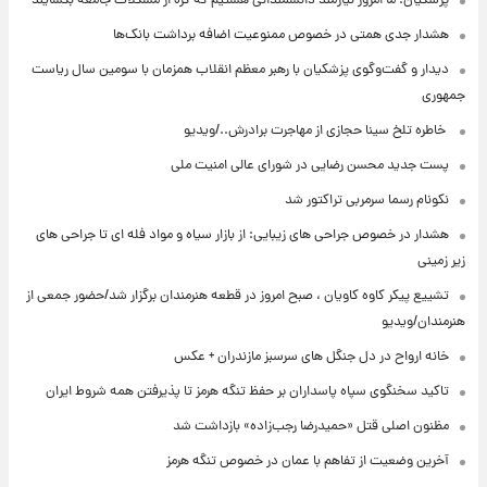
پزشکیان: ما امروز نیازمند دانشمندانی هستیم که گره از مشکلات جامعه بگشایند
هشدار جدی همتی در خصوص ممنوعیت اضافه ‌برداشت بانک‌ها
دیدار و گفت‌وگوی پزشکیان با رهبر معظم انقلاب همزمان با سومین سال ریاست
جمهوری
⁨ خاطره تلخ سینا حجازی از مهاجرت برادرش../ویدیو
پست جدید محسن رضایی در شورای عالی امنیت ملی
نکونام رسما سرمربی تراکتور شد
هشدار در خصوص جراحی های زیبایی: از بازار سیاه و مواد فله ای تا جراحی های
زیر زمینی
تشییع پیکر کاوه کاویان ، صبح امروز در قطعه هنرمندان برگزار شد/حضور جمعی از
هنرمندان/ویدیو
خانه ارواح در دل جنگل های سرسبز مازندران + عکس
تاکید سخنگوی سپاه پاسداران بر حفظ تنگه هرمز تا پذیرفتن همه شروط ایران
مظنون اصلی قتل «حمیدرضا رجب‌زاده» بازداشت شد
آخرین وضعیت از تفاهم با عمان در خصوص تنگه هرمز