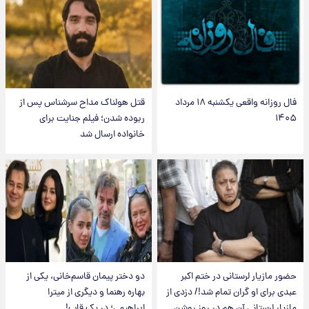
فال روزانه واقعی یکشنبه ۱۸ مرداد
قتل هولناک مداح سرشناس پس از
۱۴۰۵
ربوده شدن؛ فیلم جنایت برای
خانواده ارسال شد
حضور مازیار لرستانی در ختم اکبر
دو دختر پیمان قاسم‌خانی، یکی از
عبدی برای او گران تمام شد!/ دزدی از
بهاره رهنما و دیگری از میترا
مازیار لرستانی آن هم در روز روشن
ابراهیمی؛ در یک قاب!