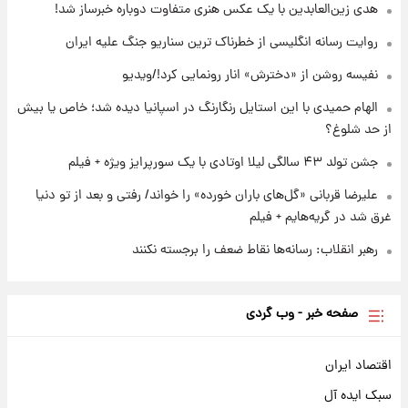
هدی زین‌العابدین با یک عکس هنری متفاوت دوباره خبرساز شد!
۲۳ ساعت پیش
لیونل مسی عزادار شد! + جزئیات
روایت رسانه انگلیسی از خطرناک ترین سناریو جنگ علیه ایران
نفیسه روشن از «دخترش» انار رونمایی کرد!/ویدیو
الهام حمیدی با این استایل رنگارنگ در اسپانیا دیده شد؛ خاص یا بیش
از حد شلوغ؟
جشن تولد ۴۳ سالگی لیلا اوتادی با یک سورپرایز ویژه + فیلم
علیرضا قربانی «گل‌های باران خورده» را خواند/ رفتی و بعد از تو دنیا
غرق شد در گریه‌هایم + فیلم
رهبر انقلاب: رسانه‌ها نقاط ضعف را برجسته نکنند
صفحه خبر - وب گردی
اقتصاد ایران
سبک ایده آل