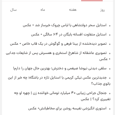
۲۰ ساعت پیش
تاریخ اعلام نتایج نهایی دکتری مشخص شد
روز
هفته
ماه
سال
استایل سحر دولتشاهی با لباس چروک خبرساز شد + عکس
۱۳ ساعت پیش
فال حافظ یکشنبه ۱۸ مرداد ماه ۱۴۰۵
استایل متفاوت افسانه بایگان در ۶۴ سالگی + عکس
تصویر دیده‌نشده از بیتا فرهی و گوگوش در یک قاب خاص + عکس
۱۴ ساعت پیش
تصویری عاشقانه از شاهرخ استخری و همسرش پس از شایعات جدایی
فال قهوه روزانه یکشنبه ۱۸ مرداد ماه ۱۴۰۵
+ عکس
سلفی دیدنی نیوشا ضیغمی و دخترش؛ بهترین حال جهان را دارم!
۱۵ ساعت پیش
جدیدترین عکس نیکی کریمی با استایل تازه در باشگاه؛ چه خبر از این
فال روزانه واقعی یکشنبه ۱۸ مرداد ۱۴۰۵
بانوی جذاب؟
جنجال جراحی زیبایی ۴۰ میلیارد تومانی خواننده زن | چهره او چه
۲۲ ساعت پیش
تغییری کرد؟ | عکس
ارزش سهام عدالت برای امروز ۱۷ مرداد ۱۴۰۵ +
جدول
استوری انگیزشی نفیسه روشن برای مخاطبانش+ عکس