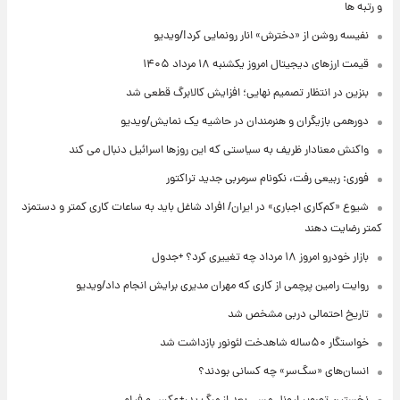
و رتبه ها
نفیسه روشن از «دخترش» انار رونمایی کرد!/ویدیو
قیمت ارزهای دیجیتال امروز یکشنبه ۱۸ مرداد ۱۴۰۵
بنزین در انتظار تصمیم نهایی؛ افزایش کالابرگ قطعی شد
دورهمی بازیگران و هنرمندان در حاشیه یک نمایش/ویدیو
واکنش معنادار ظریف به سیاستی که این روزها اسرائیل دنبال می کند
فوری: ربیعی رفت، نکونام سرمربی جدید تراکتور
شیوع «کم‌کاری اجباری» در ایران/ افراد شاغل باید به ساعات کاری کمتر و دستمزد
کمتر رضایت دهند
بازار خودرو امروز ۱۸ مرداد چه تغییری کرد؟ +جدول
روایت رامین پرچمی از کاری که مهران مدیری برایش انجام داد/ویدیو
تاریخ احتمالی دربی مشخص شد
خواستگار ۵۰ساله شاهدخت لئونور بازداشت شد
انسان‌های «سگ‌سر» چه کسانی بودند؟