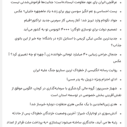
عراقچی:ایران پای عهد مقاومت ایستاده‌است؛ جنایت‌ها فراموش‌شدنی نیست
پست احساسی و غم انگیز سوسن پرور برای زنده یاد ماهچهره خلیلی+ عکس
جواد نکونام وارد تبریز شد؛ آغاز رسمی کار سرمربی جدید تراکتور+فیلم
تصمیم دولت برای نوسازی ناوگان؛ ۴۰۰۰ اتوبوس نو به کشور می‌آید
جدیدترین عکس نیکی کریمی با استایل تازه در باشگاه؛ چه خبر از این بانوی
جذاب؟
جنجال جراحی زیبایی ۴۰ میلیارد تومانی خواننده زن | چهره او چه تغییری کرد؟ |
عکس
روایت رسانه انگلیسی از خطرناک ترین سناریو جنگ علیه ایران
ادای احترام ویژه دی‌پل به پدر مسی!
شهباز حسن‌پور: گروه مالی گردشگری با سرمایه‌گذاری در کرمان، الگویی موفق از
نقش‌آفرینی بخش خصوصی در توسعه استان است
هدی زین‌العابدین با یک عکس هنری متفاوت دوباره خبرساز شد!
آتش‌سوزی در لوناپارک شیراز؛ آخرین وضعیت خزندگان خطرناک پس از حادثه
رتبه ها می آیند، ماندگاری ساخته میشود؛پیشتازی «به پرداخت ملت فراتر از اعداد