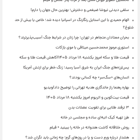
نخستین تصویر لیونل مسی بعد از مرگ پدر+عکس و فیلم
سلفی دیدنی نیوشا ضیغمی و دخترش؛ بهترین حال جهان را دارم!
الهام حمیدی با این استایل رنگارنگ در اسپانیا دیده شد؛ خاص یا بیش از حد
شلوغ؟
بحران معتادان متجاهر در تهران؛ چرا زنان در شرایط جنگ آسیب‌پذیرترند؟
استوری مرموز محمدحسین میثاقی با موی بازکات
قیمت طلا و سکه امروز یکشنبه ۱۸ مرداد ۱۴۰۵/کاهش قیمت طلا و سکه
پس‌لرزه‌های جنگ ایران به شرق آسیا رسید؛ زنگ خطر برای ارتش آمریکا
انسان‌های «سگ‌سر» چه کسانی بودند؟
بهاره رهنما راز ماندگاری هدیه تهرانی را توضیح داد/ویدیو
قیمت بیت‌کوین و اتریوم امروز یکشنبه ۱۸ مرداد ۱۴۰۵
۳ ترفند طلایی برای تقویت عضلات بدن
طرز تهیه کیک انبه‌ای ساده و مجلسی در خانه
روش خلاقانه کاشت هندوانه در خانه را ببینید + فیلم
هشدار درباره ورم دست و پا در روزهای گرم؛ چه زمانی باید نگران شد؟