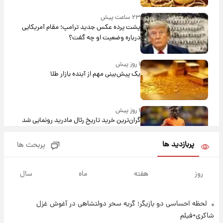
۲۳ ساعت پیش
پشت پرده عکس جدید ترامپ؛ مقام آمریکایی
درباره وضعیت او چه گفت؟
۱ روز پیش
یک پیش‌بینی مهم از آینده بازار طلا
۱ روز پیش
گران‌ترین خرید تاریخ رئال مادرید رونمایی شد
پربازدید ها
پربحث ها
۱ روز پیش
پیش‌بینی بارش‌های گسترده با ورود ال‌نینو؛ کدام
روز
هفته
ماه
سال
روزها پربارش‌تر خواهند بود؟
لحظه احساسی دو بازیگر؛ گریه سحر دولتشاهی در آغوش غزل
۱ روز پیش
شماره پیراهن خریدهای جدید پرسپولیس اعلام
شاکری+فیلم