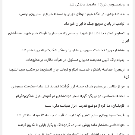
وینیسیوس در رئال مادرید ماندنی شد
معادله جدید در تنگه هرمز؛ توافق تهران و مسقط خارج از سناریوی ترامپ
ترامپ از پایان سریع جنگ با ایران خبر داد
تصاویر کمتر دیده‌شده از شهیدان حاجی‌زاده و باقری؛ فرماندهان شهید هوافضای
ایران
هشدار درباره تخلفات سرویس مدارس؛ راهکار شکایت والدین اعلام شد
پدرام پاک آیین نماینده مدیران مسئول در هیأت نظارت بر مطبوعات
اربعین؛ حماسه باشکوه خدمت، ایثار و نجات جان انسان‌ها در مکتب سیدالشهدا
(ع)
مراکز نظامی عربستان هدف حمله قرار گرفت؛ تهدید تند علیه حکومت سعودی
لحظه احساسی دو بازیگر؛ گریه سحر دولتشاهی در آغوش غزل شاکری+فیلم
ظریفیان: مذاکره از موضع قدرت، ابزار صیانت ملی است
قیمت خودروهای سایپا تغییر کرد؛ لیست قیمت جمعه ۱۶ مرداد منتشر شد
هواشناسی هشدار داد: وزش تندباد، گردوخاک و رگبار باران تا ۵ روز آینده
واکنش ترامپ به افشای کمبود تسلیحات؛ دستور تحقیق صادر شد