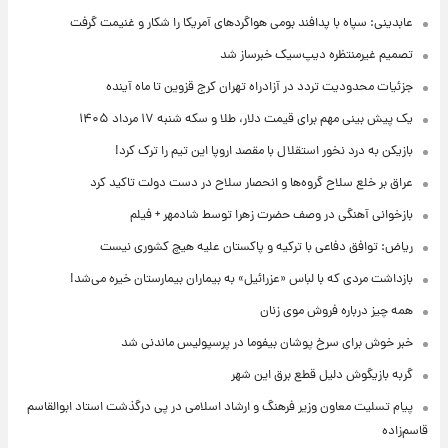
عابدینی: سپاه با پدافند بومی هواگردهای آمریکا را شکار و غنیمت گرفت
تصمیم غیرمنتظره دیپ‌سیک خبرساز شد
جزئیات محدودیت تردد در آزادراه تهران کرج قزوین تا ماه آینده
یک پیش ‌بینی مهم برای قیمت دلار، طلا و سکه شنبه ۱۷ مرداد ۱۴۰۵
بازیکن به درد نخور استقلال با مقصد اروپا این تیم را ترک کرد!
عراق بر خلع سلاح گروه‌ها و انحصار سلاح در دست دولت تاکید کرد
بازخوانی آهنگی در وصف حضرت زهرا توسط شادمهر + فیلم
ریاض: توافق دفاعی با ترکیه و پاکستان علیه هیچ کشوری نیست
بازداشت مردی که با لباس «عزرائیل» به بیماران بیمارستان خیره می‌شد!
همه چیز درباره فروش موی زنان
خبر خوش برای سرخ پوشان بیفوما در پرسپولیس ماندنی شد
گربه بازیگوش دلیل قطع برق این شهر
پیام تسلیت معاون وزیر فرهنگ و ارشاد اسلامی در پی درگذشت استاد ابوالقاسم
قاسم‌زاده