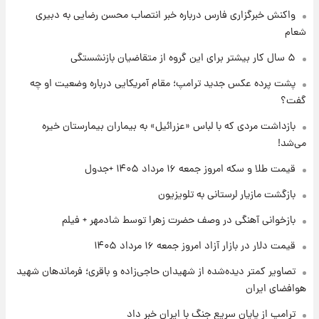
شد؛ تیکدری، محبی و سرگیف با اعداد ویژه
واکنش خبرگزاری فارس درباره خبر انتصاب محسن رضایی به دبیری
شعام
۱ روز پیش
جزئیات فعال‌سازی «کیف پول ایران» اعلام
۵ سال کار بیشتر برای این گروه از متقاضیان بازنشستگی
شد+فیلم
پشت پرده عکس جدید ترامپ؛ مقام آمریکایی درباره وضعیت او چه
گفت؟
۱ روز پیش
تغییر تند قیمت محصولات ایران‌خودرو و سایپا
بازداشت مردی که با لباس «عزرائیل» به بیماران بیمارستان خیره
امروز پنجشنبه ۱۵ مرداد ۱۴۰۵ +جدول
می‌شد!
قیمت طلا و سکه امروز جمعه ۱۶ مرداد ۱۴۰۵ +جدول
۱ روز پیش
قیمت طلا و سکه امروز پنجشنبه ۱۵ مرداد ۱۴۰۵
بازگشت مازیار لرستانی به تلویزیون
بازخوانی آهنگی در وصف حضرت زهرا توسط شادمهر + فیلم
۱ روز پیش
قیمت دلار در بازار آزاد امروز جمعه ۱۶ مرداد ۱۴۰۵
شارژ جدید کالابرگ برای سه دهک؛ جزئیات اعلام
شد
تصاویر کمتر دیده‌شده از شهیدان حاجی‌زاده و باقری؛ فرماندهان شهید
هوافضای ایران
ترامپ از پایان سریع جنگ با ایران خبر داد