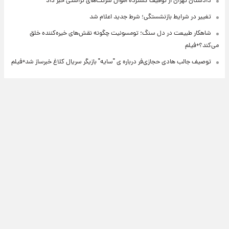
دادستان تهران از توقیف گسترده اموال شرکت‌های تراستی خبر داد
تغییر در شرایط بازنشستگی؛ شرط جدید اعلام شد
شاهکار طبیعت در دل سنگ؛ تومسونیت چگونه نقش‌های خیره‌کننده خلق
می‌کند؟+فیلم
توصیف جالب هادی حجازی‌فر درباره ی "سایه" بازیگر سریال کلاغ خبرساز شد+فیلم