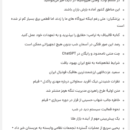
در ششم اوت؛ وقتی هیروشیما در دیگ قیر می‌جوشید
این مناطق کشور آماده بارش باران باشند
پزشکیان: علی رغم اینکه نیروگاه های ما را زدند اما قطعی برق بسیار کم تر شده
است
کنایه قالیباف به ترامپ: حقایق را بپذیرید و به تعهدات خود عمل کنید
رصد این صور فلکی در آسمان شب بدون هیچ تجهیزاتی ممکن است
چت متنی نامحدود و رایگان در ChatGPT
شرایط تفاهم‌نامه به نفع ایران بهبود یافت
سعید عزت‌اللهی ارزشمندترین هافبک فوتبال ایران
نظرات شنیدنی نیک آفرید سماواتی درباره مهدی پاکدل + فیلم
متن اولیۀ طرح راهبردی مدیریت تنگه هرمز منتشر شد
خاطره جالب شهاب حسینی از فرار در دوره سربازی + فیلم
نحوه فعالیت سیستم دید در شب
یک پیش‌بینی مهم از آینده بازار طلا
یحیی سریع از عملیات گسترده تجمعات نظامی وابسته به عربستان خبر داد +