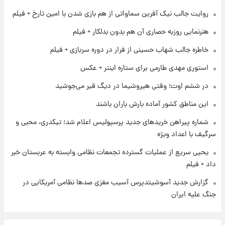
شد
روایت جالب نیک آفرین سماواتی از هم بازی شدن با امین تارخ + فیلم
هنرنمایی روزبه حصاری آن هم بدون بدلکار + فیلم
۱ روز پیش
شرایط تازه فروش اقساطی سایپا اعلام شد؛
خاطره جالب شهاب حسینی از فرار در دوره سربازی + فیلم
شاهین، کوییک، اطلس، سهند و ساینا با اقساط
بلندمدت + جدول
استوری مهدی طارمی برای ستاره اینتر + عکس
۱ روز پیش
در ششم اوت؛ وقتی هیروشیما در دیگ قیر می‌جوشید
سیگنال‌های جدید برای بازار طلا؛ پیش‌بینی
قیمت سکه و طلا فردا
این مناطق کشور آماده بارش باران باشند
شماره پیراهن خریدهای جدید پرسپولیس اعلام شد؛ تیکدری، محبی و
سرگیف با اعداد ویژه
یحیی سریع از عملیات گسترده تجمعات نظامی وابسته به عربستان خبر
داد + فیلم
گزارش جدید آسوشیتدپرس آسیب مغزی صدها نظامی آمریکایی در
جنگ علیه ایران