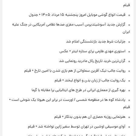
فیلم
قیمت انواع گوشی موبایل امروز پنجشنبه ۱۵ مرداد ۱۴۰۵ + جدول
گزارش جدید آسوشیتدپرس آسیب مغزی صدها نظامی آمریکایی در جنگ علیه
ایران
جزئیات شرط جدید بازنشستگی اعلام شد
استوری مهدی طارمی برای ستاره اینتر + عکس
گران‌ترین خرید تاریخ رئال مادرید رونمایی شد
روایت جالب نیک آفرین سماواتی از هم بازی شدن با امین تارخ + فیلم
یک روایت جالب از زبان بدن و انواع لبخند + فیلم
بهره گیری از معماری ایرانی در طرح های ایتالیایی برا مقابله با گرما
پادشاه کوه ها در منظومه شمسی / اورست در برابر این هیولا یک شوخی است +
فیلم
هنرنمایی روزبه حصاری آن هم بدون بدلکار + فیلم
آوای موسیقی اوشین در تهران توسط سفیر ژاپن نواخته شد + فیلم