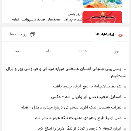
۱ روز پیش
شماره پیراهن خریدهای جدید پرسپولیس اعلام
شد؛ تیکدری، محبی و سرگیف با اعداد ویژه
پربازدید ها
پربحث ها
۱ روز پیش
جزئیات فعال‌سازی «کیف پول ایران» اعلام
روز
هفته
ماه
سال
شد+فیلم
پیش‌بینی جنجالی احسان علیخانی درباره میثاقی و فردوسی پور وایرال
۱ روز پیش
تغییر تند قیمت محصولات ایران‌خودرو و سایپا
شد+فیلم
امروز پنجشنبه ۱۵ مرداد ۱۴۰۵ +جدول
شرایط تفاهم‌نامه به نفع ایران بهبود یافت
۱ روز پیش
استایل عجیب صابر ابر وایرال شد + عکس
قیمت طلا و سکه امروز پنجشنبه ۱۵ مرداد ۱۴۰۵
نظرات شنیدنی نیک آفرید سماواتی درباره مهدی پاکدل + فیلم
متن اولیۀ طرح راهبردی مدیریت تنگه هرمز منتشر شد
۱ روز پیش
ایران تعرفه ۷ درصدی تردد از تنگه هرمز را ابلاغ کرد
شارژ جدید کالابرگ برای سه دهک؛ جزئیات اعلام