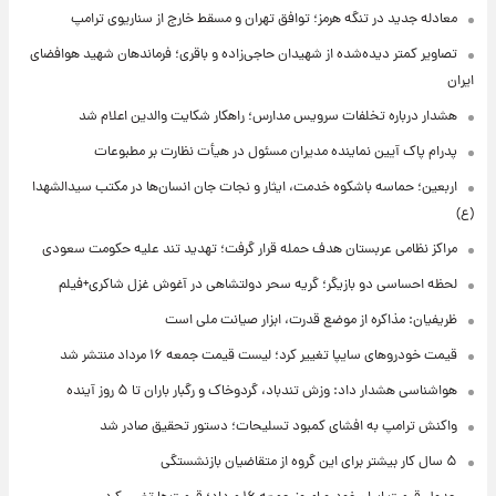
معادله جدید در تنگه هرمز؛ توافق تهران و مسقط خارج از سناریوی ترامپ
تصاویر کمتر دیده‌شده از شهیدان حاجی‌زاده و باقری؛ فرماندهان شهید هوافضای
ایران
هشدار درباره تخلفات سرویس مدارس؛ راهکار شکایت والدین اعلام شد
پدرام پاک آیین نماینده مدیران مسئول در هیأت نظارت بر مطبوعات
اربعین؛ حماسه باشکوه خدمت، ایثار و نجات جان انسان‌ها در مکتب سیدالشهدا
(ع)
مراکز نظامی عربستان هدف حمله قرار گرفت؛ تهدید تند علیه حکومت سعودی
لحظه احساسی دو بازیگر؛ گریه سحر دولتشاهی در آغوش غزل شاکری+فیلم
ظریفیان: مذاکره از موضع قدرت، ابزار صیانت ملی است
قیمت خودروهای سایپا تغییر کرد؛ لیست قیمت جمعه ۱۶ مرداد منتشر شد
هواشناسی هشدار داد: وزش تندباد، گردوخاک و رگبار باران تا ۵ روز آینده
واکنش ترامپ به افشای کمبود تسلیحات؛ دستور تحقیق صادر شد
۵ سال کار بیشتر برای این گروه از متقاضیان بازنشستگی