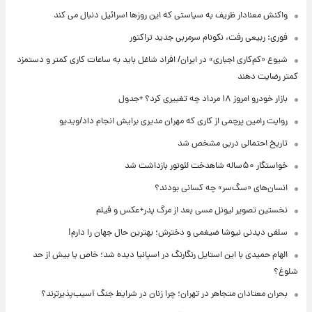
واکنش معنادار ظریف به سیاستی که این روزها اسرائیل دنبال می کند
فوری: ربیعی رفت، نکونام سرمربی جدید تراکتور
شیوع «کم‌کاری اجباری» در ایران/ افراد شاغل باید به ساعات کاری کمتر و دستمزد
کمتر رضایت دهند
بازار خودرو امروز ۱۸ مرداد چه تغییری کرد؟ +جدول
روایت رامین پرچمی از کاری که مهران مدیری برایش انجام داد/ویدیو
تاریخ احتمالی دربی مشخص شد
خواستگار ۵۰ساله شاهدخت لئونور بازداشت شد
انسان‌های «سگ‌سر» چه کسانی بودند؟
نخستین تصویر لیونل مسی بعد از مرگ پدر+عکس و فیلم
سلفی دیدنی نیوشا ضیغمی و دخترش؛ بهترین حال جهان را دارم!
الهام حمیدی با این استایل رنگارنگ در اسپانیا دیده شد؛ خاص یا بیش از حد
شلوغ؟
بحران معتادان متجاهر در تهران؛ چرا زنان در شرایط جنگ آسیب‌پذیرترند؟