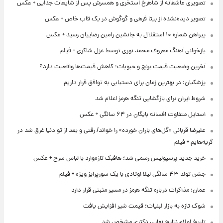
تصویری عاشقانه از شاهرخ استخری و همسرش پس از شایعات جدایی + عکس
تصویر دیده‌نشده از بیتا فرهی و گوگوش در یک قاب خاص + عکس
پیراهن شماره ۱۰ استقلال به جانشین رامین رضاییان رسید + عکس
بازخوانی آهنگ معروف محمد نوری توسط غزل شاکری + فیلم
آخرین وضعیت قیمت برنج و حبوبات؛ کاهش قیمت‌ها واقعیت دارد؟
پزشکیان: در بهترین زمان برای دستیابی به توافق قرار داریم
شروط ایران برای بازگشایی تنگه هرمز اعلام شد
استایل متفاوت افسانه بایگان در ۶۴ سالگی + عکس
علیرضا قربانی «گل‌های باران خورده» را خواند/ رفتی و بعد از تو دنیا غرق شد در
گریه‌هایم + فیلم
خرید جدید پرسپولیس رسمی شد؛ هافبک تازه‌وارد با لباس سرخ + عکس
جشن تولد ۴۳ سالگی لیلا اوتادی با یک سورپرایز ویژه + فیلم
عمان: مذاکرات درباره تنگه هرمز در مسیر مثبتی قرار دارد
شوک تازه به بازار لبنیات؛ قیمت شیر افزایش یافت
تاریخ اعلام نتایج نهایی دکتری مشخص شد