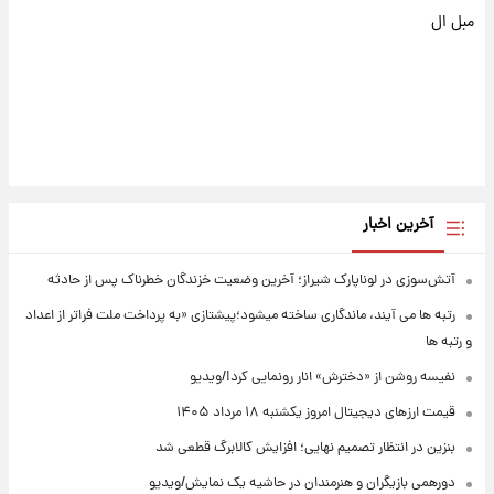
مبل ال
آخرین اخبار
آتش‌سوزی در لوناپارک شیراز؛ آخرین وضعیت خزندگان خطرناک پس از حادثه
رتبه ها می آیند، ماندگاری ساخته میشود؛پیشتازی «به پرداخت ملت فراتر از اعداد
و رتبه ها
نفیسه روشن از «دخترش» انار رونمایی کرد!/ویدیو
قیمت ارزهای دیجیتال امروز یکشنبه ۱۸ مرداد ۱۴۰۵
بنزین در انتظار تصمیم نهایی؛ افزایش کالابرگ قطعی شد
دورهمی بازیگران و هنرمندان در حاشیه یک نمایش/ویدیو