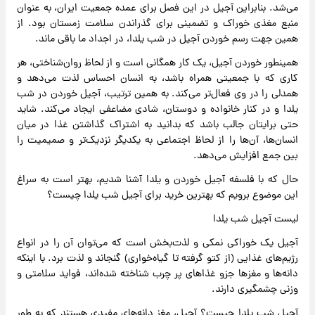
می‌شد. بنابراین آجیل در این فصل برای عمده جمعیت ایران، به عنوان
منبع مغذی خوراک و تضمینی برای گذراندن سلامت زمستان بود. از
همین جهت رسم خوردن آجیل در شب یلدا، در اجداد ما باقی ماند.
همینطور خوردن آجیل، یک کار همگانی است و از لحاظ روان‌شناختی، هر
کاری که با جمعیتی همراه باشد، به انسان احساس لذت می‌دهد و
همدلی را در وی فعال‌تر می‌کند. به همین ترتیب، آجیل خوردن در شب
یلدا و در کنار خانواده و دوستان، شادی مضاعفی ایجاد می‌کند. شاید
حتی برایتان جالب باشد که بدانید به اشتراک گذاشتن غذا در میان
انسان‌ها، آن‌ها را از لحاظ اجتماعی به یکدیگر نزدیک‌تر و صمیمیت را
بین جمع افزایش می‌دهد.
حال که با فلسفه آجیل خوردن و یلدا آشنا شدیم، بهتر است به سراغ
این موضوع برویم که بهترین خرید برای آجیل شب یلدا چیست؟
لیست آجیل شب یلدا
آجیل یک خوراکی نمکی و لذت‌بخش است که می‌توان آن را در انواع
رژیم‌های غذایی (از کتو گرفته تا گیاه‌خواری) گنجاند و لذت برد. با اینکه
دانه‌ها و مغزها جزو غذاهای پر چرب شناخته شده‌اند، فواید سلامتی و
وزنی چشمگیری دارند.
آجیل شب یلدا چیست؟ آجیل، مغز دانه‌های مفیدی هستند که به طور