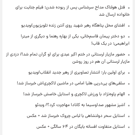
قتل هولناک مداح سرشناس پس از ربوده شدن؛ فیلم جنایت برای
۱۷ ساعت پیش
ارزش سهام عدالت برای امروز ۱۷ مرداد ۱۴۰۵ +
خانواده ارسال شد
جدول
افشای محل پناهگاه‌ رهبر شهید روی آنتن زنده تلویزیون/ویدیو
۱۸ ساعت پیش
دو دختر پیمان قاسم‌خانی، یکی از بهاره رهنما و دیگری از میترا
لیونل مسی عزادار شد! + جزئیات
ابراهیمی؛ در یک قاب!
حضور مازیار لرستانی در ختم اکبر عبدی برای او گران تمام شد!/ دزدی از
مازیار لرستانی آن هم در روز روشن
۲۱ ساعت پیش
لحظه برخورد رعد و برق به ساختمان مرکز تجارت
برای اولین بار؛ انتشار تصاویری از رهبر جدید انقلاب/ویدیو
جهانی در آمریکا + فیلم
سلفی‌های پی‌درپی هلیا امامی در ماشین لاکچری‌اش خبرساز شد!
۲۱ ساعت پیش
الهام پاوه‌نژاد با ورزش لاکچری و استایل خاصش خبرساز شد!
برای اولین بار؛ انتشار تصاویری از رهبر جدید
انقلاب/ویدیو
آشپز مشهور صداوسیما به کانادا مهاجرت کرد؟/ ویدئو
استایل سحر دولتشاهی با لباس چروک خبرساز شد + عکس
۲۱ ساعت پیش
تصاویر عمامه بستن به شیوه خاتمی/ویدیو
استایل متفاوت افسانه بایگان در ۶۴ سالگی + عکس