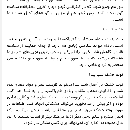
داشته است. همین باعث شد تا دانشمندان و کارشناسان صنعت غذا
دور هم جمع شوند که در کنفرانس گردو درباره آخرین تحقیقات سلامت
گردو بحث کنند. پس گردو هم از مهم‎‌ترین گزینه‌های آجیل شب یلدا
است.
بادام شب یلدا
خود هسته بادام سرشار از آنتی‌اکسیدان، ویتامین E، پروتئین و فیبر
است. بادام فواید سلامتی زیادی هم دارد، از جمله حمایت از سلامت
قلب و کاهش فشار خون. بادام یکی از محبوب‌ترین آجیل‌های شب یلدا
شناخته می‌شود که چه به صورت خام و چه به صورت بو داده طعمی
منحصر به فرد و خاص دارد.
توت خشک شب یلدا
توت خشک در آجیل شب یلدا می‌تواند ظرفیت فیبر و مواد مغذی بدن
شما را افزایش دهد و مقادیر زیادی آنتی‌اکسیدان را به شما اهدا کند.
اما همچنین یک غذای پر کربوهیدرات است که حاوی قند و کالری زیادی
بوده و اگر بیش از حد بخورید می‌تواند مشکلاتی ایجاد کند. اطلاعات در
مورد توت خشک می‌تواند بسیار متناقض باشد. برخی می‌گویند یک
آجیل مغذی و سالم برخی دیگر ادعا می‌کنند بهتر از آبنبات نیست. با این
حال مصرف به اندازه آن، نمی‌تواند برای کسی مشکل‌ساز شود.