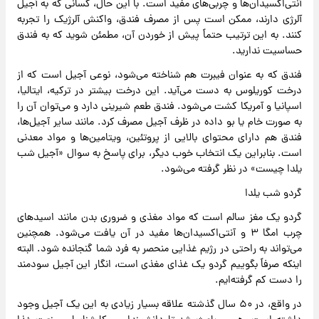
آنتی‌اکسیدان‌ها و چربی‌های مفید است. با این حال، کسانی که به آجیل
آلرژی دارند، ممکن است پس از مصرف فندق، واکنش آلرژیک را تجربه
کنند. به این ترتیب حتماً پیش از خوردن آن، مطمئن شوید که به فندق
حساسیت ندارید.
فندق که به عنوان فیبرت هم شناخته می‌شود، نوعی آجیل است که از
درخت کوریلوس به دست می‌آید. این درخت بیشتر در ترکیه، ایتالیا،
اسپانیا و آمریکا کشت می‌شود. فندق طعم شیرینی دارد و می‌توان آن را
به صورت خام یا بو داده در ظرف آجیل مصرف کرد. مانند سایر آجیل‌ها،
فندق هم دارای محتوای بالایی از پروتئین، ویتامین‌ها و مواد معدنی
است. بنابراین یک انتخاب خوب دیگر، برای پاسخ به سوال «آجیل شب
یلدا چیست» در نظر گرفته می‌شود.
گردو شب یلدا
گردو یک مغز سالم است که مواد مغذی و ضروری بدن مانند اسیدهای
چرب امگا ۳ و آنتی‌اکسیدان‌ها مفید در آن یافت می‌شود. همچنین
می‌تواند به راحتی در رژیم غذایی منحصر به فرد شما گنجانده شود. البته
اینکه صرفاً بگوییم گردو یک غذای مغذی است، انگار این آجیل سودمند
را دست کم گرفته‌ایم.
در واقع، در ۵۰ سال گذشته علاقه بسیار زیادی به این یک آجیل وجود