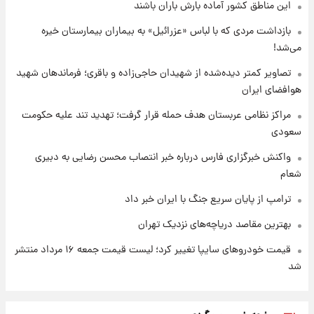
این مناطق کشور آماده بارش باران باشند
قیمت طلا و سکه امروز پنجشنبه ۱۵ مرداد ۱۴۰۵
بازداشت مردی که با لباس «عزرائیل» به بیماران بیمارستان خیره
می‌شد!
۱ روز پیش
شارژ جدید کالابرگ برای سه دهک؛ جزئیات اعلام
تصاویر کمتر دیده‌شده از شهیدان حاجی‌زاده و باقری؛ فرماندهان شهید
شد
هوافضای ایران
مراکز نظامی عربستان هدف حمله قرار گرفت؛ تهدید تند علیه حکومت
سعودی
واکنش خبرگزاری فارس درباره خبر انتصاب محسن رضایی به دبیری
شعام
ترامپ از پایان سریع جنگ با ایران خبر داد
بهترین مقاصد دریاچه‌های نزدیک تهران
قیمت خودروهای سایپا تغییر کرد؛ لیست قیمت جمعه ۱۶ مرداد منتشر
شد