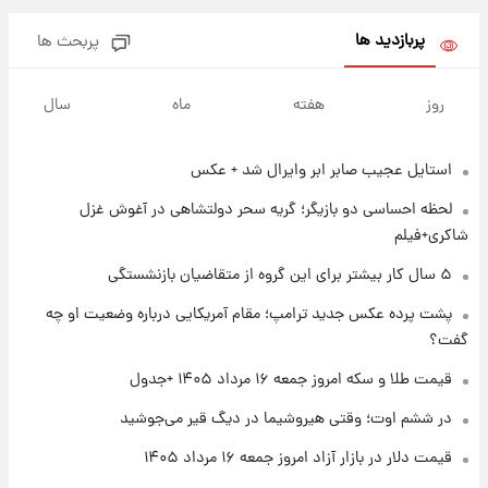
پربازدید ها
پربحث ها
۱ روز پیش
پیش‌بینی بارش‌های گسترده با ورود ال‌نینو؛ کدام
روز
هفته
ماه
سال
روزها پربارش‌تر خواهند بود؟
استایل عجیب صابر ابر وایرال شد + عکس
۱ روز پیش
شماره پیراهن خریدهای جدید پرسپولیس اعلام
لحظه احساسی دو بازیگر؛ گریه سحر دولتشاهی در آغوش غزل
شد؛ تیکدری، محبی و سرگیف با اعداد ویژه
شاکری+فیلم
۱ روز پیش
۵ سال کار بیشتر برای این گروه از متقاضیان بازنشستگی
جزئیات فعال‌سازی «کیف پول ایران» اعلام
پشت پرده عکس جدید ترامپ؛ مقام آمریکایی درباره وضعیت او چه
شد+فیلم
گفت؟
۱ روز پیش
قیمت طلا و سکه امروز جمعه ۱۶ مرداد ۱۴۰۵ +جدول
تغییر تند قیمت محصولات ایران‌خودرو و سایپا
امروز پنجشنبه ۱۵ مرداد ۱۴۰۵ +جدول
در ششم اوت؛ وقتی هیروشیما در دیگ قیر می‌جوشید
قیمت دلار در بازار آزاد امروز جمعه ۱۶ مرداد ۱۴۰۵
۱ روز پیش