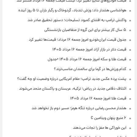
قیمت خودروهای سایپا تغییر کرد؛ لیست قیمت جمعه ۱۶ مرداد منتشر شد
هواشناسی هشدار داد: وزش تندباد، گردوخاک و رگبار باران تا ۵ روز آینده
واکنش ترامپ به افشای کمبود تسلیحات؛ دستور تحقیق صادر شد
۵ سال کار بیشتر برای این گروه از متقاضیان بازنشستگی
جدول قیمت ایران‌خودرو امروز جمعه ۱۶ مرداد؛ قیمت‌ها تغییر کرد
قیمت دلار در بازار آزاد امروز جمعه ۱۶ مرداد ۱۴۰۵
قیمت طلا و سکه امروز جمعه ۱۶ مرداد ۱۴۰۵ +جدول
کدام ورزش‌ها در گرما برای سالمندان مناسب‌ترند؟
پشت پرده عکس جدید ترامپ؛ مقام آمریکایی درباره وضعیت او چه گفت؟
ائتلاف دفاعی جدید در ریاض؛ ترکیه، عربستان و پاکستان متحد می‌شوند
قیمت طلا امروز جمعه ۱۶ مرداد ۱۴۰۵
هشدار محسن رضایی درباره تنگه هرمز؛ مسیر دوم باز نخواهد شد
۶ منبع پنهان ویتامین C
این خوراکی ها مغز را نجات می‌دهند