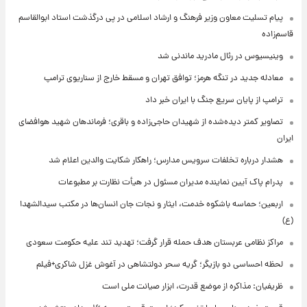
پیام تسلیت معاون وزیر فرهنگ و ارشاد اسلامی در پی درگذشت استاد ابوالقاسم
قاسم‌زاده
وینیسیوس در رئال مادرید ماندنی شد
معادله جدید در تنگه هرمز؛ توافق تهران و مسقط خارج از سناریوی ترامپ
ترامپ از پایان سریع جنگ با ایران خبر داد
تصاویر کمتر دیده‌شده از شهیدان حاجی‌زاده و باقری؛ فرماندهان شهید هوافضای
ایران
هشدار درباره تخلفات سرویس مدارس؛ راهکار شکایت والدین اعلام شد
پدرام پاک آیین نماینده مدیران مسئول در هیأت نظارت بر مطبوعات
اربعین؛ حماسه باشکوه خدمت، ایثار و نجات جان انسان‌ها در مکتب سیدالشهدا
(ع)
مراکز نظامی عربستان هدف حمله قرار گرفت؛ تهدید تند علیه حکومت سعودی
لحظه احساسی دو بازیگر؛ گریه سحر دولتشاهی در آغوش غزل شاکری+فیلم
ظریفیان: مذاکره از موضع قدرت، ابزار صیانت ملی است