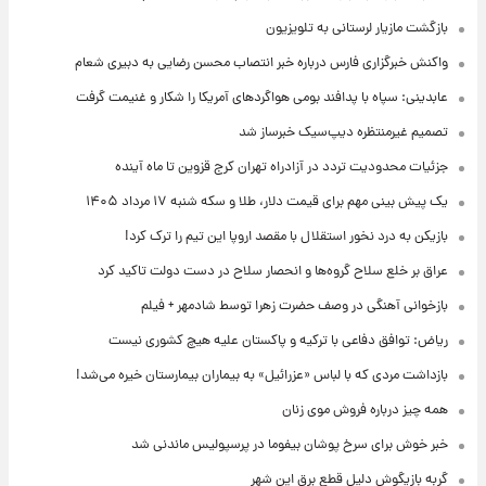
بازگشت مازیار لرستانی به تلویزیون
واکنش خبرگزاری فارس درباره خبر انتصاب محسن رضایی به دبیری شعام
عابدینی: سپاه با پدافند بومی هواگردهای آمریکا را شکار و غنیمت گرفت
تصمیم غیرمنتظره دیپ‌سیک خبرساز شد
جزئیات محدودیت تردد در آزادراه تهران کرج قزوین تا ماه آینده
یک پیش ‌بینی مهم برای قیمت دلار، طلا و سکه شنبه ۱۷ مرداد ۱۴۰۵
بازیکن به درد نخور استقلال با مقصد اروپا این تیم را ترک کرد!
عراق بر خلع سلاح گروه‌ها و انحصار سلاح در دست دولت تاکید کرد
بازخوانی آهنگی در وصف حضرت زهرا توسط شادمهر + فیلم
ریاض: توافق دفاعی با ترکیه و پاکستان علیه هیچ کشوری نیست
بازداشت مردی که با لباس «عزرائیل» به بیماران بیمارستان خیره می‌شد!
همه چیز درباره فروش موی زنان
خبر خوش برای سرخ پوشان بیفوما در پرسپولیس ماندنی شد
گربه بازیگوش دلیل قطع برق این شهر