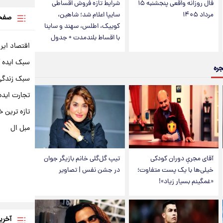
فال روزانه واقعی پنجشنبه ۱۵
شرایط تازه فروش اقساطی
مرداد ۱۴۰۵
سایپا اعلام شد؛ شاهین،
صفحه
کوییک، اطلس، سهند و ساینا
با اقساط بلندمدت + جدول
اقتصاد ایر
سبک ایده 
جره
سبک زندگی 
تجارت ایده
تازه ترین خ
مبل ال
آقای مجریِ دوران کودکی
تیپ گل‌گلی خانم بازیگر جوان
خیلی‌ها با یک پست متفاوت؛
در جشن نفس | تصاویر
«غمگینم بسیار زیاد»!
آخری