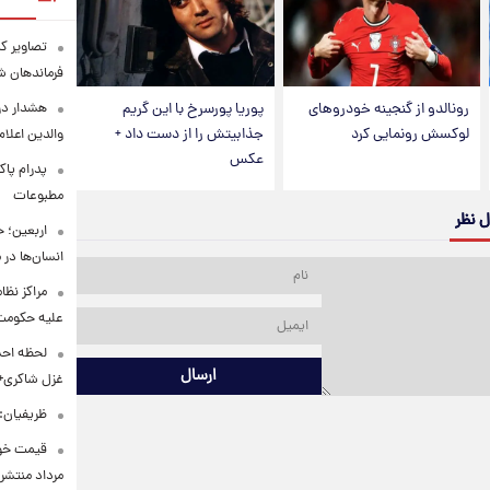
تصاویر کم
فرماندهان ش
هشدار در
رونالدو از گنجینه خودروهای
پوریا پورسرخ با این گریم
لوکسش رونمایی کرد
جذابیتش را از دست داد +
والدین اعلا
عکس
پدرام پاک
مطبوعات
ل نظر
اربعین؛ 
انسان‌ها در
مراکز نظ
علیه حکوم
لحظه احس
ارسال
غزل شاکری+
ظریفیان:
مرداد منتشر