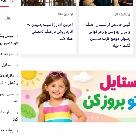
۱۴۰۵/۲/۴
۱۴۰۵/۲/۵
روز
گیتی قاسمی از شنیدن آهنگ
آخرین آماراز آسیب رسیدن به
وایرال چاوشی و رجزخوانی
آثارتاریخی درجنگ تحمیلی
پیش‌بینی
رسولی موقع ظرف شستن
اعلام شد
فردوسی پور
گفت + فیلم
شرایط تف
استایل 
نظرات شن
پاکدل + فی
متن اولی
شد
کرد
روایت ج