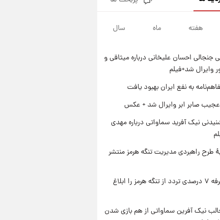
پربحث ها
قیمت طلا و سکه امروز پنجشنبه
۱۵ مرداد ۱۴۰۵
هفته
ماه
سال
۱ روز پیش
شارژ جدید کالابرگ برای سه
دهک؛ جزئیات اعلام شد
 جنجالی احسان علیخانی درباره میثاقی و
۱ روز پیش
 وایرال شد+فیلم
شرایط تازه فروش اقساطی سایپا
اعلام شد؛ شاهین، کوییک، اطلس،
اهم‌نامه به نفع ایران بهبود یافت
سهند و ساینا با اقساط بلندمدت +
۱ روز پیش
عجیب صابر ابر وایرال شد + عکس
جدول
سیگنال‌های جدید برای بازار طلا؛
پیش‌بینی قیمت سکه و طلا فردا
یدنی نیک آفرید سماواتی درباره مهدی
لم
ۀ طرح راهبردی مدیریت تنگه هرمز منتشر
ایران تعرفه ۷ درصدی تردد از تنگه هرمز را ابلاغ
الب نیک آفرین سماواتی از هم بازی شدن