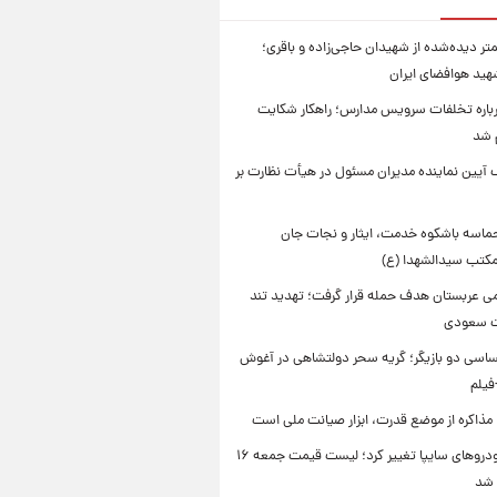
تر دیده‌شده از شهیدان حاجی‌زاده و باقری؛
هید هوافضای ایران
باره تخلفات سرویس مدارس؛ راهکار شکایت
م شد
 آیین نماینده مدیران مسئول در هیأت نظارت بر
حماسه باشکوه خدمت، ایثار و نجات جان
 مکتب سیدالشهدا (ع)
امی عربستان هدف حمله قرار گرفت؛ تهدید تند
ت سعودی
اسی دو بازیگر؛ گریه سحر دولتشاهی در آغوش
فیلم
 مذاکره از موضع قدرت، ابزار صیانت ملی است
قیمت خودروهای سایپا تغییر کرد؛ لیست قیمت جمعه ۱۶
 شد