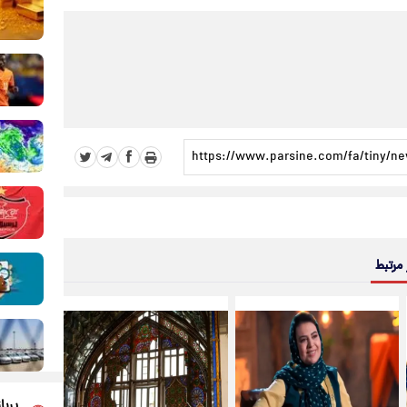
 مرتبط
پربا