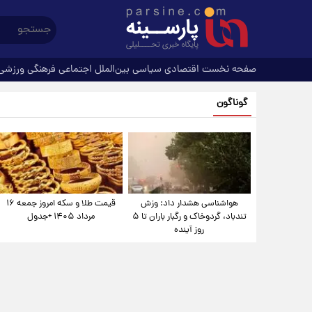
صفحه نخست
اقتصادی
سیاسی
بین‌الملل
اجتماعی
فرهنگی
ورزشی
گوناگون
هواشناسی هشدار داد: وزش
قیمت طلا و سکه امروز جمعه ۱۶
تندباد، گردوخاک و رگبار باران تا ۵
مرداد ۱۴۰۵ +جدول
روز آینده