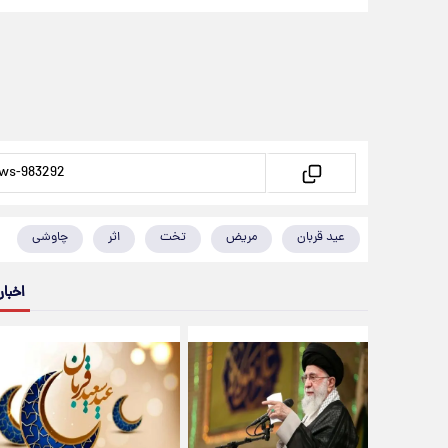
عید قربان
مریض
تخت
اثر
چاوشی
اخبار