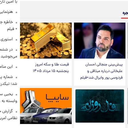
با امین تار
هنرنمایی
جره
خاطره جا
+ فیلم
استوری م
در ششم 
می‌جوشید
پیش‌بینی جنجالی احسان
قیمت طلا و سکه امروز
این مناط
علیخانی درباره میثاقی و
پنجشنبه ۱۵ مرداد ۱۴۰۵
شماره پ
فردوسی پور وایرال شد+فیلم
شد؛ تیکدری
یحیی سر
وابسته به ع
گزارش ج
نظامی آمری