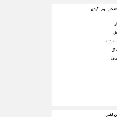
 خبر - وب گردی
ان
آل
مردانه
 آل
برها
ن اخبار