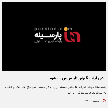
مردان ايرانی 5 برابر زنان مریض می شوند
پارسینه: مردان ایرانی 5 برابر بیشتر از زنان در معرض سوانح ،حوادث و ابتلاء
به بیماریهای شایع قرار دارند.
۱ اسفند ۱۳۹۲