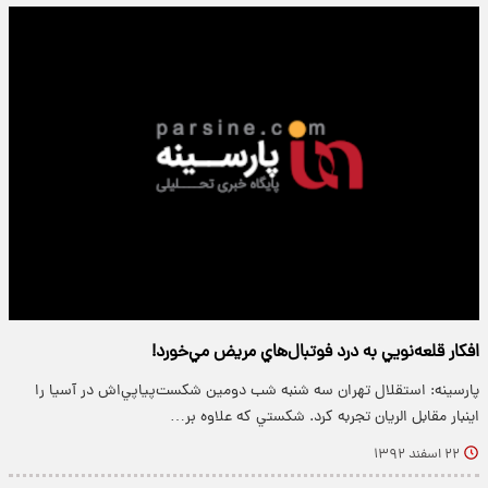
افكار قلعه‌نويي به درد فوتبال‌هاي مريض مي‌خورد!
پارسینه: استقلال تهران سه شنبه شب دومين شكست‌پياپي‌اش در آسيا را
اينبار مقابل الريان تجربه كرد. شكستي كه علاوه بر…
۲۲ اسفند ۱۳۹۲