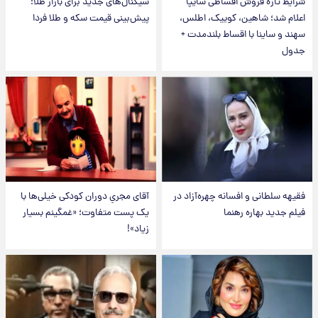
شرایط تازه فروش اقساطی سایپا
سیگنال‌های جدید برای بازار طلا؛
اعلام شد؛ شاهین، کوییک، اطلس،
پیش‌بینی قیمت سکه و طلا فردا
سهند و ساینا با اقساط بلندمدت +
جدول
فقیهه سلطانی و افسانه چهره‌آزاد در
آقای مجریِ دوران کودکی خیلی‌ها با
فیلم جدید بهاره رهنما
یک پست متفاوت؛ «غمگینم بسیار
زیاد»!