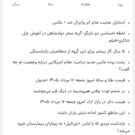
پیش‌بینی بارش‌های گسترده با ورود ال‌نینو؛ کدام
روز
هفته
ماه
سال
روزها پربارش‌تر خواهند بود؟
استایل عجیب صابر ابر وایرال شد + عکس
۱ روز پیش
شماره پیراهن خریدهای جدید پرسپولیس اعلام
لحظه احساسی دو بازیگر؛ گریه سحر دولتشاهی در آغوش غزل
شد؛ تیکدری، محبی و سرگیف با اعداد ویژه
شاکری+فیلم
۱ روز پیش
۵ سال کار بیشتر برای این گروه از متقاضیان بازنشستگی
جزئیات فعال‌سازی «کیف پول ایران» اعلام
پشت پرده عکس جدید ترامپ؛ مقام آمریکایی درباره وضعیت او چه
شد+فیلم
گفت؟
۱ روز پیش
قیمت طلا و سکه امروز جمعه ۱۶ مرداد ۱۴۰۵ +جدول
تغییر تند قیمت محصولات ایران‌خودرو و سایپا
امروز پنجشنبه ۱۵ مرداد ۱۴۰۵ +جدول
در ششم اوت؛ وقتی هیروشیما در دیگ قیر می‌جوشید
قیمت دلار در بازار آزاد امروز جمعه ۱۶ مرداد ۱۴۰۵
۱ روز پیش
این مناطق کشور آماده بارش باران باشند
قیمت طلا و سکه امروز پنجشنبه ۱۵ مرداد ۱۴۰۵
بازداشت مردی که با لباس «عزرائیل» به بیماران بیمارستان خیره
می‌شد!
۱ روز پیش