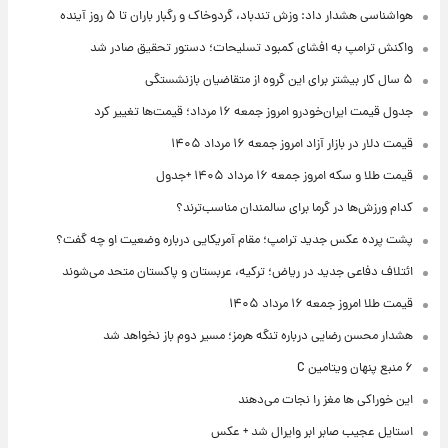
هواشناسی هشدار داد: وزش تندباد، گردوخاک و رگبار باران تا ۵ روز آینده
واکنش ترامپ به افشای کمبود تسلیحات؛ دستور تحقیق صادر شد
۵ سال کار بیشتر برای این گروه از متقاضیان بازنشستگی
جدول قیمت ایران‌خودرو امروز جمعه ۱۶ مرداد؛ قیمت‌ها تغییر کرد
قیمت دلار در بازار آزاد امروز جمعه ۱۶ مرداد ۱۴۰۵
قیمت طلا و سکه امروز جمعه ۱۶ مرداد ۱۴۰۵ +جدول
کدام ورزش‌ها در گرما برای سالمندان مناسب‌ترند؟
پشت پرده عکس جدید ترامپ؛ مقام آمریکایی درباره وضعیت او چه گفت؟
ائتلاف دفاعی جدید در ریاض؛ ترکیه، عربستان و پاکستان متحد می‌شوند
قیمت طلا امروز جمعه ۱۶ مرداد ۱۴۰۵
هشدار محسن رضایی درباره تنگه هرمز؛ مسیر دوم باز نخواهد شد
۶ منبع پنهان ویتامین C
این خوراکی ها مغز را نجات می‌دهند
استایل عجیب صابر ابر وایرال شد + عکس