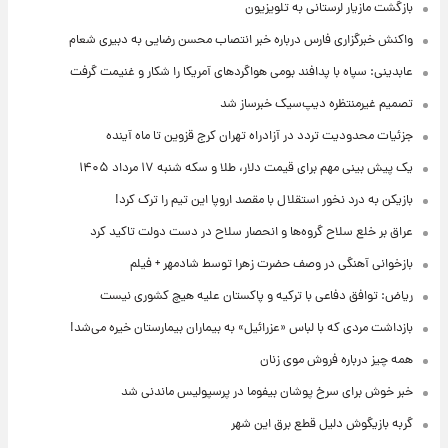
بازگشت مازیار لرستانی به تلویزیون
واکنش خبرگزاری فارس درباره خبر انتصاب محسن رضایی به دبیری شعام
عابدینی: سپاه با پدافند بومی هواگردهای آمریکا را شکار و غنیمت گرفت
تصمیم غیرمنتظره دیپ‌سیک خبرساز شد
جزئیات محدودیت تردد در آزادراه تهران کرج قزوین تا ماه آینده
یک پیش ‌بینی مهم برای قیمت دلار، طلا و سکه شنبه ۱۷ مرداد ۱۴۰۵
بازیکن به درد نخور استقلال با مقصد اروپا این تیم را ترک کرد!
عراق بر خلع سلاح گروه‌ها و انحصار سلاح در دست دولت تاکید کرد
بازخوانی آهنگی در وصف حضرت زهرا توسط شادمهر + فیلم
ریاض: توافق دفاعی با ترکیه و پاکستان علیه هیچ کشوری نیست
بازداشت مردی که با لباس «عزرائیل» به بیماران بیمارستان خیره می‌شد!
همه چیز درباره فروش موی زنان
خبر خوش برای سرخ پوشان بیفوما در پرسپولیس ماندنی شد
گربه بازیگوش دلیل قطع برق این شهر