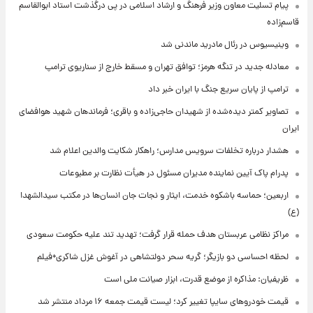
پیام تسلیت معاون وزیر فرهنگ و ارشاد اسلامی در پی درگذشت استاد ابوالقاسم
قاسم‌زاده
وینیسیوس در رئال مادرید ماندنی شد
معادله جدید در تنگه هرمز؛ توافق تهران و مسقط خارج از سناریوی ترامپ
ترامپ از پایان سریع جنگ با ایران خبر داد
تصاویر کمتر دیده‌شده از شهیدان حاجی‌زاده و باقری؛ فرماندهان شهید هوافضای
ایران
هشدار درباره تخلفات سرویس مدارس؛ راهکار شکایت والدین اعلام شد
پدرام پاک آیین نماینده مدیران مسئول در هیأت نظارت بر مطبوعات
اربعین؛ حماسه باشکوه خدمت، ایثار و نجات جان انسان‌ها در مکتب سیدالشهدا
(ع)
مراکز نظامی عربستان هدف حمله قرار گرفت؛ تهدید تند علیه حکومت سعودی
لحظه احساسی دو بازیگر؛ گریه سحر دولتشاهی در آغوش غزل شاکری+فیلم
ظریفیان: مذاکره از موضع قدرت، ابزار صیانت ملی است
قیمت خودروهای سایپا تغییر کرد؛ لیست قیمت جمعه ۱۶ مرداد منتشر شد