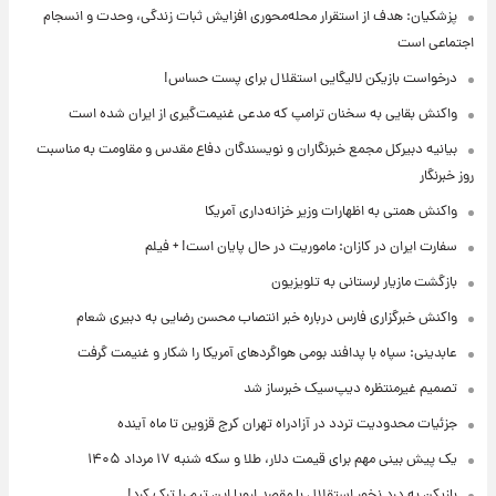
پزشکیان: هدف از استقرار محله‌محوری افزایش ثبات زندگی، وحدت و انسجام
اجتماعی است
درخواست بازیکن لالیگایی استقلال برای پست حساس!
واکنش بقایی به سخنان ترامپ که مدعی غنیمت‌گیری از ایران شده است
بیانیه دبیرکل مجمع خبرنگاران و نویسندگان دفاع مقدس و مقاومت به مناسبت
روز خبرنگار
واکنش همتی به اظهارات وزیر خزانه‌داری آمریکا
سفارت ایران در کازان: ماموریت در حال پایان است! + فیلم
بازگشت مازیار لرستانی به تلویزیون
واکنش خبرگزاری فارس درباره خبر انتصاب محسن رضایی به دبیری شعام
عابدینی: سپاه با پدافند بومی هواگردهای آمریکا را شکار و غنیمت گرفت
تصمیم غیرمنتظره دیپ‌سیک خبرساز شد
جزئیات محدودیت تردد در آزادراه تهران کرج قزوین تا ماه آینده
یک پیش ‌بینی مهم برای قیمت دلار، طلا و سکه شنبه ۱۷ مرداد ۱۴۰۵
بازیکن به درد نخور استقلال با مقصد اروپا این تیم را ترک کرد!