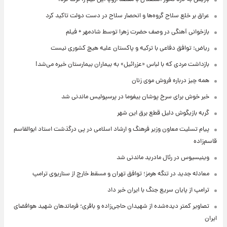
عراق بر خلع سلاح گروه‌ها و انحصار سلاح در دست دولت تاکید کرد
بازخوانی آهنگی در وصف حضرت زهرا توسط شادمهر + فیلم
ریاض: توافق دفاعی با ترکیه و پاکستان علیه هیچ کشوری نیست
بازداشت مردی که با لباس «عزرائیل» به بیماران بیمارستان خیره می‌شد!
همه چیز درباره فروش موی زنان
خبر خوش برای سرخ پوشان بیفوما در پرسپولیس ماندنی شد
گربه بازیگوش دلیل قطع برق این شهر
پیام تسلیت معاون وزیر فرهنگ و ارشاد اسلامی در پی درگذشت استاد ابوالقاسم
قاسم‌زاده
وینیسیوس در رئال مادرید ماندنی شد
معادله جدید در تنگه هرمز؛ توافق تهران و مسقط خارج از سناریوی ترامپ
ترامپ از پایان سریع جنگ با ایران خبر داد
تصاویر کمتر دیده‌شده از شهیدان حاجی‌زاده و باقری؛ فرماندهان شهید هوافضای
ایران