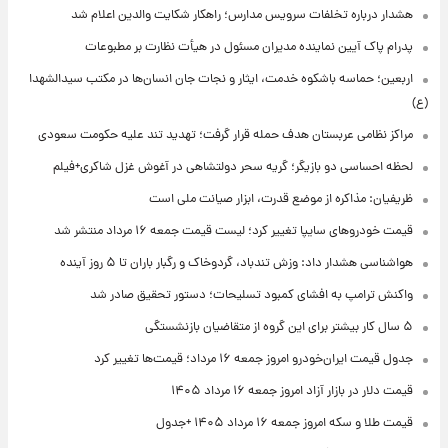
هشدار درباره تخلفات سرویس مدارس؛ راهکار شکایت والدین اعلام شد
پدرام پاک آیین نماینده مدیران مسئول در هیأت نظارت بر مطبوعات
اربعین؛ حماسه باشکوه خدمت، ایثار و نجات جان انسان‌ها در مکتب سیدالشهدا
(ع)
مراکز نظامی عربستان هدف حمله قرار گرفت؛ تهدید تند علیه حکومت سعودی
لحظه احساسی دو بازیگر؛ گریه سحر دولتشاهی در آغوش غزل شاکری+فیلم
ظریفیان: مذاکره از موضع قدرت، ابزار صیانت ملی است
قیمت خودروهای سایپا تغییر کرد؛ لیست قیمت جمعه ۱۶ مرداد منتشر شد
هواشناسی هشدار داد: وزش تندباد، گردوخاک و رگبار باران تا ۵ روز آینده
واکنش ترامپ به افشای کمبود تسلیحات؛ دستور تحقیق صادر شد
۵ سال کار بیشتر برای این گروه از متقاضیان بازنشستگی
جدول قیمت ایران‌خودرو امروز جمعه ۱۶ مرداد؛ قیمت‌ها تغییر کرد
قیمت دلار در بازار آزاد امروز جمعه ۱۶ مرداد ۱۴۰۵
قیمت طلا و سکه امروز جمعه ۱۶ مرداد ۱۴۰۵ +جدول