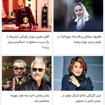
فقیهه سلطانی و افسانه چهره‌آزاد در
آقای مجریِ دوران کودکی خیلی‌ها با
فیلم جدید بهاره رهنما
یک پست متفاوت؛ «غمگینم بسیار
زیاد»!
تیپ گل‌گلی خانم بازیگر جوان در
زمان پخش «مرد سه هزار چهره»
جشن نفس | تصاویر
مشخص شد