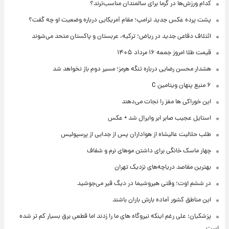
کدام ورزش‌ها در گرما برای سالمندان مناسب‌ترند؟
پشت پرده عکس جدید ترامپ؛ مقام آمریکایی درباره وضعیت او چه گفت؟
ائتلاف دفاعی جدید در ریاض؛ ترکیه، عربستان و پاکستان متحد می‌شوند
قیمت طلا امروز جمعه ۱۶ مرداد ۱۴۰۵
هشدار محسن رضایی درباره تنگه هرمز؛ مسیر دوم باز نخواهد شد
۶ منبع پنهان ویتامین C
این خوراکی ها مغز را نجات می‌دهند
استایل عجیب صابر ابر وایرال شد + عکس
طلب حلالیت عالیشاه از هواداران پس از جدایی از پرسپولیس
چهار ماسک خانگی برای داشتن موهای نرم و شفاف
بهترین مقاصد دریاچه‌های نزدیک تهران
در ششم اوت؛ وقتی هیروشیما در دیگ قیر می‌جوشید
این مناطق کشور آماده بارش باران باشند
پزشکیان: علی رغم اینکه نیروگاه های ما را زدند اما قطعی برق بسیار کم تر شده
است