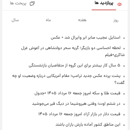
پربازدید ها
پربحث ها
۱ روز پیش
پیش‌بینی بارش‌های گسترده با ورود ال‌نینو؛ کدام
روز
هفته
ماه
سال
روزها پربارش‌تر خواهند بود؟
استایل عجیب صابر ابر وایرال شد + عکس
۱ روز پیش
شماره پیراهن خریدهای جدید پرسپولیس اعلام
لحظه احساسی دو بازیگر؛ گریه سحر دولتشاهی در آغوش غزل
شد؛ تیکدری، محبی و سرگیف با اعداد ویژه
شاکری+فیلم
۱ روز پیش
۵ سال کار بیشتر برای این گروه از متقاضیان بازنشستگی
جزئیات فعال‌سازی «کیف پول ایران» اعلام
پشت پرده عکس جدید ترامپ؛ مقام آمریکایی درباره وضعیت او چه
شد+فیلم
گفت؟
۱ روز پیش
قیمت طلا و سکه امروز جمعه ۱۶ مرداد ۱۴۰۵ +جدول
تغییر تند قیمت محصولات ایران‌خودرو و سایپا
امروز پنجشنبه ۱۵ مرداد ۱۴۰۵ +جدول
در ششم اوت؛ وقتی هیروشیما در دیگ قیر می‌جوشید
قیمت دلار در بازار آزاد امروز جمعه ۱۶ مرداد ۱۴۰۵
۱ روز پیش
این مناطق کشور آماده بارش باران باشند
قیمت طلا و سکه امروز پنجشنبه ۱۵ مرداد ۱۴۰۵