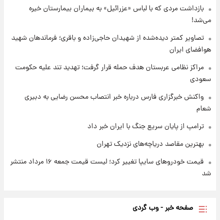
بازداشت مردی که با لباس «عزرائیل» به بیماران بیمارستان خیره
می‌شد!
۱ روز پیش
شارژ جدید کالابرگ برای سه دهک؛ جزئیات اعلام
تصاویر کمتر دیده‌شده از شهیدان حاجی‌زاده و باقری؛ فرماندهان شهید
شد
هوافضای ایران
مراکز نظامی عربستان هدف حمله قرار گرفت؛ تهدید تند علیه حکومت
سعودی
واکنش خبرگزاری فارس درباره خبر انتصاب محسن رضایی به دبیری
شعام
ترامپ از پایان سریع جنگ با ایران خبر داد
بهترین مقاصد دریاچه‌های نزدیک تهران
قیمت خودروهای سایپا تغییر کرد؛ لیست قیمت جمعه ۱۶ مرداد منتشر
شد
صفحه خبر - وب گردی