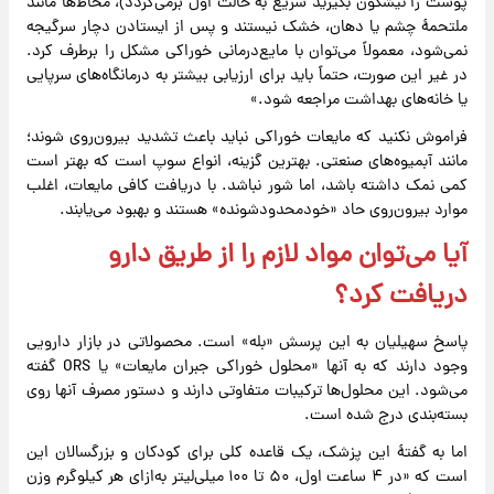
پوست را نیشگون بگیرید سریع به حالت اول برمی‌گردد)، مخاط‌ها مانند
ملتحمهٔ چشم یا دهان، خشک نیستند و پس از ایستادن دچار سرگیجه
نمی‌شود، معمولاً می‌توان با مایع‌درمانی خوراکی مشکل را برطرف کرد.
در غیر این صورت، حتماً باید برای ارزیابی بیشتر به درمانگاه‌های سرپایی
یا خانه‌های بهداشت مراجعه شود.»
فراموش نکنید که مایعات خوراکی نباید باعث تشدید بیرون‌روی شوند؛
مانند آبمیوه‌های صنعتی. بهترین گزینه، انواع سوپ است که بهتر است
کمی نمک داشته باشد، اما شور نباشد. با دریافت کافی مایعات، اغلب
موارد بیرون‌روی حاد «خودمحدودشونده» هستند و بهبود می‌یابند.
آیا می‌توان مواد لازم را از طریق دارو
دریافت کرد؟
پاسخ سهیلیان به این پرسش «بله» است. محصولاتی در بازار دارویی
وجود دارند که به آنها «محلول خوراکی جبران مایعات» یا ORS گفته
می‌شود. این محلول‌ها ترکیبات متفاوتی دارند و دستور مصرف آنها روی
بسته‌بندی درج شده است.
اما به گفتهٔ این پزشک، یک قاعده کلی برای کودکان و بزرگسالان این
است که «در ۴ ساعت اول، ۵۰ تا ۱۰۰ میلی‌لیتر به‌ازای هر کیلوگرم وزن