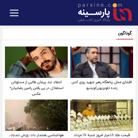
گوناگون
افشای محل پناهگاه‌ رهبر شهید روی آنتن
انتقاد تند پیمان طالبی از مسئولان
زنده تلویزیون/ویدیو
استقلال در پی رفتن رامین رضاییان+
عکس
قیمت طلا ۱۸عیار امروز شنبه ۱۷ مرداد
هواشناسی هشدار داد: وزش تندباد،