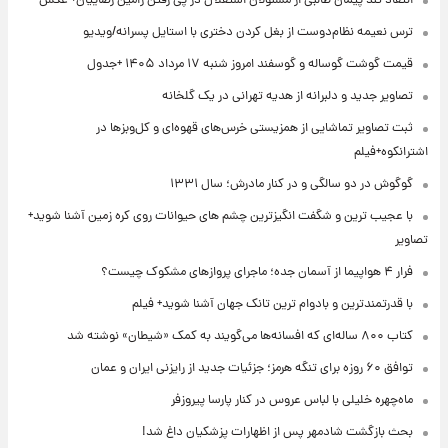
انتقاد تند پیمان طالبی از مسئولان استقلال در پی رفتن رامین رضاییان+ عکس
ترس نعیمه نظام‌دوست از بغل کردن دختری با استایل پسرانه/ویدیو
قیمت گوشت گوساله و گوسفند امروز شنبه ۱۷ مرداد ۱۴۰۵ +جدول
تصاویر جدید و دلبرانه از هدیه تهرانی در یک گلخانه
ثبت تصاویر تماشایی از همزیستی خرس‌های قهوه‌ای و کل‌وبزها در
اشترانکوه+فیلم
گوگوش در دو سالگی و در کنار مادرش؛ سال ۱۳۳۱
با عجیب ترین و شگفت انگیزترین چشم های حیوانات روی کره زمین آشنا شوید+
تصاویر
فرار ۴ هواپیما از آسمان جده؛ ماجرای پروازهای مشکوک چیست؟
با قدرتمندترین و بادوام ترین تانک جهان آشنا شوید+ فیلم
کتاب ۸۰۰ ساله‌ای که افسانه‌ها می‌گویند به کمک «شیطان» نوشته شد
توافق ۶۰ روزه برای تنگه هرمز؛ جزئیات جدید از رایزنی ایران و عمان
ماه‌چهره خلیلی با لباس عروس در کنار پارسا پیروزفر
بحث بازگشت شادمهر پس از اظهارات پزشکیان داغ شد!