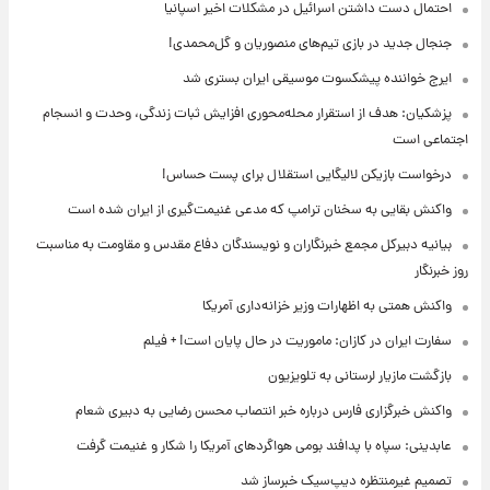
احتمال دست داشتن اسرائیل در مشکلات اخیر اسپانیا
جنجال جدید در بازی تیم‌های منصوریان و گل‌محمدی!
ایرج خواننده پیشکسوت موسیقی ایران بستری شد
پزشکیان: هدف از استقرار محله‌محوری افزایش ثبات زندگی، وحدت و انسجام
اجتماعی است
درخواست بازیکن لالیگایی استقلال برای پست حساس!
واکنش بقایی به سخنان ترامپ که مدعی غنیمت‌گیری از ایران شده است
بیانیه دبیرکل مجمع خبرنگاران و نویسندگان دفاع مقدس و مقاومت به مناسبت
روز خبرنگار
واکنش همتی به اظهارات وزیر خزانه‌داری آمریکا
سفارت ایران در کازان: ماموریت در حال پایان است! + فیلم
بازگشت مازیار لرستانی به تلویزیون
واکنش خبرگزاری فارس درباره خبر انتصاب محسن رضایی به دبیری شعام
عابدینی: سپاه با پدافند بومی هواگردهای آمریکا را شکار و غنیمت گرفت
تصمیم غیرمنتظره دیپ‌سیک خبرساز شد