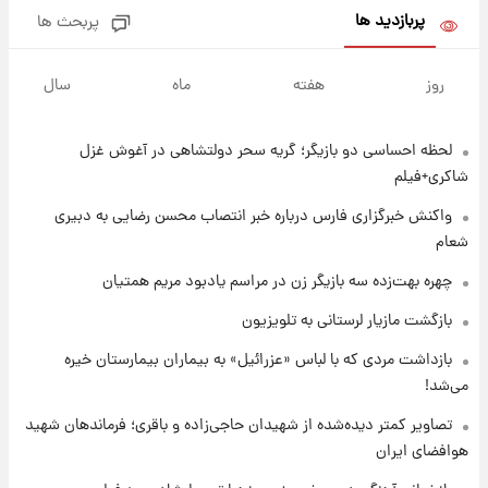
پربازدید ها
پربحث ها
۱۷ ساعت پیش
یک پیش ‌بینی مهم برای قیمت دلار، طلا و سکه
روز
هفته
ماه
سال
شنبه ۱۷ مرداد ۱۴۰۵
لحظه احساسی دو بازیگر؛ گریه سحر دولتشاهی در آغوش غزل
۱۷ ساعت پیش
بازیکن به درد نخور استقلال با مقصد اروپا این
شاکری+فیلم
تیم را ترک کرد!
واکنش خبرگزاری فارس درباره خبر انتصاب محسن رضایی به دبیری
شعام
۲۲ ساعت پیش
تصاویر کمتر دیده‌شده از شهیدان حاجی‌زاده و
چهره بهت‌زده سه بازیگر زن در مراسم یادبود مریم همتیان
باقری؛ فرماندهان شهید هوافضای ایران
بازگشت مازیار لرستانی به تلویزیون
۱ روز پیش
بازداشت مردی که با لباس «عزرائیل» به بیماران بیمارستان خیره
قیمت خودروهای سایپا تغییر کرد؛ لیست قیمت
می‌شد!
جمعه ۱۶ مرداد منتشر شد
تصاویر کمتر دیده‌شده از شهیدان حاجی‌زاده و باقری؛ فرماندهان شهید
هوافضای ایران
۱ روز پیش
جدول قیمت ایران‌خودرو امروز جمعه ۱۶ مرداد؛