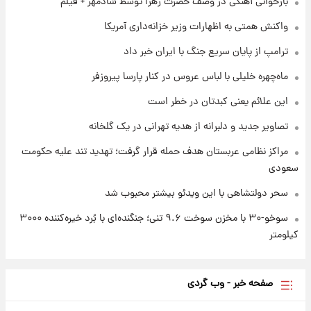
بازخوانی آهنگی در وصف حضرت زهرا توسط شادمهر + فیلم
قیمت‌ها تغییر کرد
واکنش همتی به اظهارات وزیر خزانه‌داری آمریکا
۱ روز پیش
ترامپ از پایان سریع جنگ با ایران خبر داد
قیمت طلا و سکه امروز جمعه ۱۶ مرداد ۱۴۰۵
+جدول
ماه‌چهره خلیلی با لباس عروس در کنار پارسا پیروزفر
این علائم یعنی کبدتان در خطر است
تصاویر جدید و دلبرانه از هدیه تهرانی در یک گلخانه
مراکز نظامی عربستان هدف حمله قرار گرفت؛ تهدید تند علیه حکومت
سعودی
سحر دولتشاهی با این ویدئو بیشتر محبوب شد
سوخو-۳۰ با مخزن سوخت ۹.۶ تنی؛ جنگنده‌ای با بُرد خیره‌کننده ۳۰۰۰
کیلومتر
صفحه خبر - وب گردی