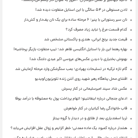
تأکید جهانگیر بر نقش خبرنگاران؛ «امروز به عنوان خار چشم می‌درخشند»
لادن مستوفی در ۵۴ سالگی با این استایل متفاوت دیده شد!
نان سیر رستورانی با پنیر؛ ۶ مرحله ساده برای یک نان پف‌دار و کش‌دار
کدام قسمت مرغ را نباید زیاد مصرف کرد؟
قیمت جدید برنج ایرانی، هندی و پاکستانی مشخص شد
بهاره رهنما این بار با استایل انگلیسی ظاهر شد؛ تیپ متفاوت بازیگر پرحاشیه!
بهنوش بختیاری با دیدن عکس‌های عروسی اکبر عبدی دلتنگ شد!
گام تازه ترکیه در تسلیحات پهپادی؛ بمب سنگرشکن وارد مرحله آزمایش شد
افشای محل پناهگاه‌ رهبر شهید روی آنتن زنده تلویزیون/ویدیو
عکس شاد سپند امیرسلیمانی در کنار پسرش
ادعای جنجالی درباره اینفانتینو؛ اتهام پرداخت پول به معشوقه با درآمد یوفا
قاب خانوادگی رضا کیانیان در کنار خواهرش
ثریا اسفندیاری بعد از طلاق و در دیدار با گروه بیتلز
هشدار درباره کمبود یک ماده معدنی؛ خطر آلزایمر و زوال عقل افزایش می‌یابد؟