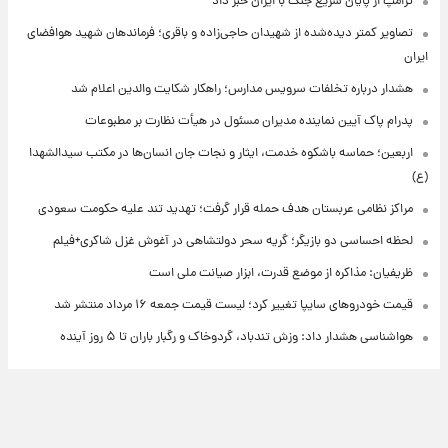
ترامپ از پایان سریع جنگ با ایران خبر داد
تصاویر کمتر دیده‌شده از شهیدان حاجی‌زاده و باقری؛ فرماندهان شهید هوافضای
ایران
هشدار درباره تخلفات سرویس مدارس؛ راهکار شکایت والدین اعلام شد
پدرام پاک آیین نماینده مدیران مسئول در هیأت نظارت بر مطبوعات
اربعین؛ حماسه باشکوه خدمت، ایثار و نجات جان انسان‌ها در مکتب سیدالشهدا
(ع)
مراکز نظامی عربستان هدف حمله قرار گرفت؛ تهدید تند علیه حکومت سعودی
لحظه احساسی دو بازیگر؛ گریه سحر دولتشاهی در آغوش غزل شاکری+فیلم
ظریفیان: مذاکره از موضع قدرت، ابزار صیانت ملی است
قیمت خودروهای سایپا تغییر کرد؛ لیست قیمت جمعه ۱۶ مرداد منتشر شد
هواشناسی هشدار داد: وزش تندباد، گردوخاک و رگبار باران تا ۵ روز آینده