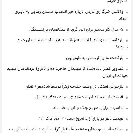
شاکری+فیلم
واکنش خبرگزاری فارس درباره خبر انتصاب محسن رضایی به دبیری
شعام
۱ روز پیش
گران‌ترین خرید تاریخ رئال مادرید رونمایی شد
۵ سال کار بیشتر برای این گروه از متقاضیان بازنشستگی
بازداشت مردی که با لباس «عزرائیل» به بیماران بیمارستان خیره
می‌شد!
۱ روز پیش
پیش‌بینی بارش‌های گسترده با ورود ال‌نینو؛ کدام
بازگشت مازیار لرستانی به تلویزیون
روزها پربارش‌تر خواهند بود؟
تصاویر کمتر دیده‌شده از شهیدان حاجی‌زاده و باقری؛ فرماندهان شهید
هوافضای ایران
۱ روز پیش
شماره پیراهن خریدهای جدید پرسپولیس اعلام
بازخوانی آهنگی در وصف حضرت زهرا توسط شادمهر + فیلم
شد؛ تیکدری، محبی و سرگیف با اعداد ویژه
قیمت طلا و سکه امروز جمعه ۱۶ مرداد ۱۴۰۵ +جدول
۱ روز پیش
ترامپ از پایان سریع جنگ با ایران خبر داد
جزئیات فعال‌سازی «کیف پول ایران» اعلام
شد+فیلم
قیمت دلار در بازار آزاد امروز جمعه ۱۶ مرداد ۱۴۰۵
مراکز نظامی عربستان هدف حمله قرار گرفت؛ تهدید تند علیه حکومت