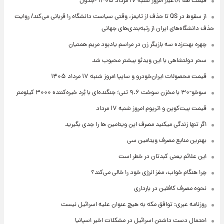
قیمت طلا ۱۸عیار امروز شنبه ۱۷ مرداد ۱۴۰۵ +جدول
از سقوط در QS تا حذف از تایمز، وقتی سیاست دانشگاه را قربانی می‌کند/ روایت
حذف دانشگاه‌های ایران از رتبه‌بندی‌های جهانی
چهره بهت‌زده سه بازیگر زن در مراسم یادبود مریم همتیان
سحر دولتشاهی با این ویدئو بیشتر محبوب شد
قیمت محصولات ایران‌خودرو و سایپا امروز شنبه ۱۷ مرداد ۱۴۰۵
سوخو-۳۰ با مخزن سوخت ۹.۶ تنی؛ جنگنده‌ای با بُرد خیره‌کننده ۳۰۰۰ کیلومتر
قیمت بیت‌کوین و اتریوم امروز شنبه ۱۷ مرداد
اگر تنها زندگی میکنید مصرف این ویتامین ها را جدی بگیرید
بهترین منابع مصرف ویتامین سی
این علائم یعنی کبدتان در خطر است
چرا هنگام خواب، مغز انرژی خود را خالی می‌کند؟
نحوه مصرف کافئین در بارداری
روزنامه عبری: توافق مکه به هیچ عنوان علیه اسرائیل نیست
احتمال دست داشتن اسرائیل در مشکلات اخیر اسپانیا