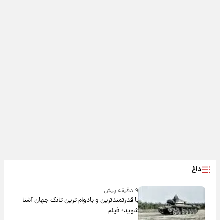
داغ
۹ دقیقه پیش
با قدرتمندترین و بادوام ترین تانک جهان آشنا
شوید+ فیلم