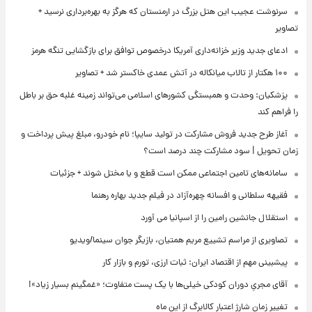
سرنوشت عجیب این هتل بزرگ در ارمنستان که هرگز به بهره‌برداری نرسید +
تصاویر
ادعای جدید وزیر خزانه‌داری آمریکا درخصوص توافق برای بازگشایی تنگه هرمز
۱۰۰ هکتار از تالاب میانکاله در آتش عمدی خاکستر شد + تصاویر
پزشکیان: وحدت و همبستگی کشورهای اسلامی می‌تواند زمینه غلبه حق بر باطل
را فراهم کند
آغاز طرح جدید فروش مشارکت در تولید سایپا؛ نام خودرو، مبلغ پیش پرداخت و
زمان تحویل | سود مشارکت چند درصد است؟
سامانه‌های تامین اجتماعی ممکن است قطع و یا مختل شوند + جزئیات
فقیهه سلطانی و افسانه چهره‌آزاد در فیلم جدید بهاره رهنما
استقلال جانشین رامین را از اسپانیا می آورد
تصاویری از مراسم تشییع مریم همتیان، بازیگر جوان سینما/ویدیو
پیشبینی مهم از اقتصاد ایران: ثبات ارزی، تورم و بازار کار
آقای مجریِ دوران کودکی خیلی‌ها با یک پست متفاوت؛ «غمگینم بسیار زیاد»!
تغییر زمان شارژ اعتبار کالابرگ از این ماه