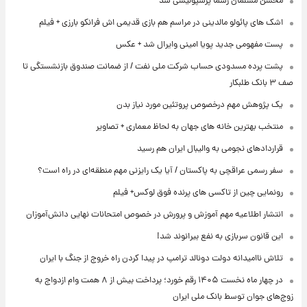
محسن مسلمان رسما پرسپولیسی شد
اشک های پائولو مالدینی در مراسم هم بازی قدیمی اش فرانکو بارزی + فیلم
پست مفهومی جدید پویا امینی وایرال شد + عکس
پشت پرده‌ مسدودی حساب شرکت ملی نفت / از ضمانت صندوق بازنشستگی تا
صف ۳ بانک طلبکار
یک پژوهش مهم درخصوص پروتئین مورد نیاز بدن
منتخب بهترین خانه های جهان به لحاظ معماری + تصاویر
قراردادهای نجومی به والیبال ایران هم رسید
سفر رسمی عراقچی به پاکستان / آیا یک رایزنی مهم منطقه‌ای در راه است؟
رونمایی چین از تاکسی های پرنده فوق لوکس+ فیلم
انتشار اطلاعیه مهم آموزش و پرورش در خصوص امتحانات نهایی دانش‌آموزان
این قانون سربازی به نفع بیرانوند شد!
تلاش ناامیدانه‌ دولت دونالد ترامپ در پیدا کردن راه خروج از جنگ با ایران
در چهار ماه نخست ۱۴۰۵ رقم خورد؛ پرداخت بیش از ۸ همت وام ازدواج به
زوج‌های جوان توسط بانک ملی ایران