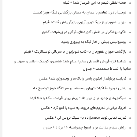
حمله لفظی قیصر به ابی خبرساز شد! + فیلم
غریب‌آبادی: تفاهم با عمان به معنای بازگشایی تنگه هرمز نیست
مهران غفوریان از بزرگ‌ترین آرزوی بازیگری‌اش گفت+ فیلم
تاکید پزشکیان بر نقش آموزه‌های قرآنی در پیشرفت کشور
پرسپولیس پیش از آغاز لیگ به پیروزی رسید
بازگشت مهران غفوریان به قاب تلویزیون با سریالی نوستالژیک + فیلم
شرایط تازه فروش اقساطی سایپا اعلام شد؛ شاهین، کوییک، اطلس، سهند و
ساینا با اقساط بلندمدت + جدول
قابلیت پرطرفدار آیفون راهی رایانه‌های ویندوزی شد+ عکس
بقایی درباره مذاکرات تهران و مسقط بر سر تنگه هرمز توضیح داد
سیگنال‌های جدید برای بازار طلا؛ پیش‌بینی قیمت سکه و طلا فردا
آمریکا برخی از تحریم‌های مربوط به سپاه را لغو کرد + عکس
قدرت نمایی نوید محمدزاده به سبک بروس لی + عکس
ارزش سهام عدالت برای امروز چهارشنبه ۱۴ مرداد + جدول