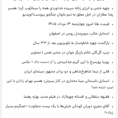
رونالدو از گنجینه خودروهای لوکسش رونمایی
چهره خشن و انرژی زنانه سپیده خداوردی همه را میخکوب کرد؛ همسر
کرد
رضا عطاران در اجل معلق به تیم بانوان جنگجو پیوست!/ویدیو
۲۲ ساعت پیش
قیمت طلا امروز چهارشنبه ۱۴ مرداد ۱۴۰۵
قیمت دلار در بازار آزاد امروز چهارشنبه ۱۴ مرداد
استایل جالب سوپرمدل روس در اصفهان
۱۴۰۵/ نرخ‌ها ثابت ماند؟ +جدول
بازگشت چهره خاطره‌ساز به تلویزیون بعد از ۳۳ سال
۲۲ ساعت پیش
تیپ گل‌گلی خانم بازیگر جوان در جشن نفس | تصاویر
علی مطهری: اجرای کامل تفاهم‌نامه اسلام‌آباد،
پیروزی بزرگ‌تری برای ایران است
پوریا پورسرخ با این گریم جذابیتش را از دست داد + عکس
قابی از نیما شاهرخ‌شاهی و دو برادر مشهور سینمای ایران
۲۲ ساعت پیش
واکنش تند تاکر کارلسون به حمله آمریکا به
استایل تابستانی مینا مختاری در کنار پسرش؛ همسر بهرام رادان با این
مدرسه میناب؛ «باید سیلی محکمی به صورت
تیپ دیده شد!
ترامپ زد»
فقیهه سلطانی و افسانه چهره‌آزاد در فیلم جدید بهاره رهنما
۲۳ ساعت پیش
قیمت طلا و سکه امروز چهارشنبه ۱۴ مرداد
آقای مجریِ دوران کودکی خیلی‌ها با یک پست متفاوت؛ «غمگینم بسیار
۱۴۰۵/کاهش قیمت طلا و سکه
زیاد»!