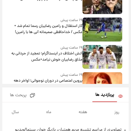
۱۹ ساعت پیش
کار استقلال و رامین رضاییان رسما تمام شد +
عکس / خداحافظی صمیمانه آبی ها با رامین!
۱۹ ساعت پیش
آتش اختلاف در اینستاگرام؛ تمجید از حردانی به
مذاق رضاییان خوش نیامد+عکس
۱۹ ساعت پیش
پروین اعتصامی در دوران نوجوانی؛ اواخر دهه
۱۲۹۰ شمسی
پربازدید ها
پربحث ها
۱۹ ساعت پیش
قدرت‌نمایی نظامی چین؛ بمب‌افکن حامل موشک
روز
هفته
ماه
سال
هسته‌ای در آسمان ظاهر شد
تصاویری از مراسم تشییع مریم همتیان، بازیگر جوان سینما/ویدیو
۲۰ ساعت پیش