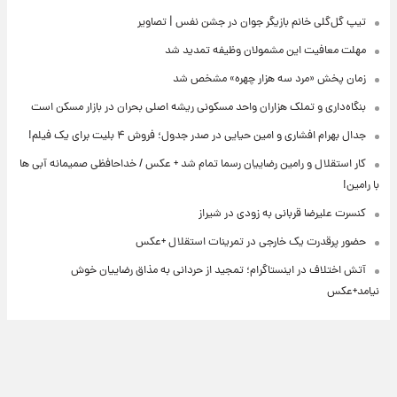
تیپ گل‌گلی خانم بازیگر جوان در جشن نفس | تصاویر
مهلت معافیت این مشمولان وظیفه تمدید شد
زمان پخش «مرد سه هزار چهره» مشخص شد
بنگاه‌داری و تملک هزاران واحد مسکونی ریشه اصلی بحران در بازار مسکن است
جدال بهرام افشاری و امین حیایی در صدر جدول؛ فروش ۴ بلیت برای یک فیلم!
کار استقلال و رامین رضاییان رسما تمام شد + عکس / خداحافظی صمیمانه آبی ها
با رامین!
کنسرت علیرضا قربانی به زودی در شیراز
حضور پرقدرت یک خارجی در تمرینات استقلال +عکس
آتش اختلاف در اینستاگرام؛ تمجید از حردانی به مذاق رضاییان خوش
نیامد+عکس