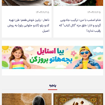
۱۴۰۴/۸/۲۵
۱۴۰۴/۸/۲۵
شام امشب با من: ترکیب جادویی
ناهار : پاییز خوش‌طعم؛ طرز تهیه
گردو و انار؛ خلق مزه "کال کباب" که
کدو پلو (کدو حلوایی پلو) به روش
رقیب ندارد!
اصیل
پنجره