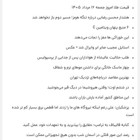
قیمت طلا امروز جمعه ۱۶ مرداد ۱۴۰۵
هشدار محسن رضایی درباره تنگه هرمز؛ مسیر دوم باز نخواهد شد
۶ منبع پنهان ویتامین C
این خوراکی ها مغز را نجات می‌دهند
استایل عجیب صابر ابر وایرال شد + عکس
طلب حلالیت عالیشاه از هواداران پس از جدایی از پرسپولیس
چهار ماسک خانگی برای داشتن موهای نرم و شفاف
بهترین مقاصد دریاچه‌های نزدیک تهران
در ششم اوت؛ وقتی هیروشیما در دیگ قیر می‌جوشید
این مناطق کشور آماده بارش باران باشند
پزشکیان: علی رغم اینکه نیروگاه های ما را زدند اما قطعی برق بسیار کم تر شده
است
کنایه قالیباف به ترامپ: حقایق را بپذیرید و به تعهدات خود عمل کنید
رصد این صور فلکی در آسمان شب بدون هیچ تجهیزاتی ممکن است