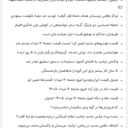
اربعین؛ حماسه باشکوه خدمت، ایثار و نجات جان انسان‌ها در مکتب سیدالشهدا
(ع)
مراکز نظامی عربستان هدف حمله قرار گرفت؛ تهدید تند علیه حکومت سعودی
لحظه احساسی دو بازیگر؛ گریه سحر دولتشاهی در آغوش غزل شاکری+فیلم
ظریفیان: مذاکره از موضع قدرت، ابزار صیانت ملی است
قیمت خودروهای سایپا تغییر کرد؛ لیست قیمت جمعه ۱۶ مرداد منتشر شد
هواشناسی هشدار داد: وزش تندباد، گردوخاک و رگبار باران تا ۵ روز آینده
واکنش ترامپ به افشای کمبود تسلیحات؛ دستور تحقیق صادر شد
۵ سال کار بیشتر برای این گروه از متقاضیان بازنشستگی
جدول قیمت ایران‌خودرو امروز جمعه ۱۶ مرداد؛ قیمت‌ها تغییر کرد
قیمت دلار در بازار آزاد امروز جمعه ۱۶ مرداد ۱۴۰۵
قیمت طلا و سکه امروز جمعه ۱۶ مرداد ۱۴۰۵ +جدول
کدام ورزش‌ها در گرما برای سالمندان مناسب‌ترند؟
پشت پرده عکس جدید ترامپ؛ مقام آمریکایی درباره وضعیت او چه گفت؟
ائتلاف دفاعی جدید در ریاض؛ ترکیه، عربستان و پاکستان متحد می‌شوند