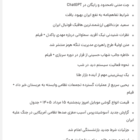
چت متنی نامحدود و رایگان در ChatGPT
شرایط تفاهم‌نامه به نفع ایران بهبود یافت
سعید عزت‌اللهی ارزشمندترین هافبک فوتبال ایران
نظرات شنیدنی نیک آفرید سماواتی درباره مهدی پاکدل + فیلم
متن اولیۀ طرح راهبردی مدیریت تنگه هرمز منتشر شد
خاطره جالب شهاب حسینی از فرار در دوره سربازی + فیلم
نحوه فعالیت سیستم دید در شب
یک پیش‌بینی مهم از آینده بازار طلا
یحیی سریع از عملیات گسترده تجمعات نظامی وابسته به عربستان خبر داد +
فیلم
قیمت انواع گوشی موبایل امروز پنجشنبه ۱۵ مرداد ۱۴۰۵ + جدول
گزارش جدید آسوشیتدپرس آسیب مغزی صدها نظامی آمریکایی در جنگ علیه
ایران
جزئیات شرط جدید بازنشستگی اعلام شد