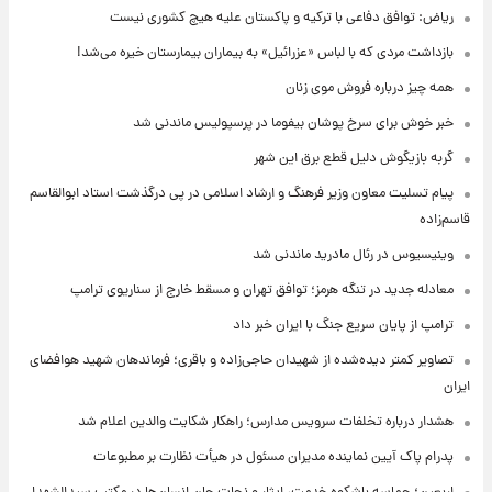
ریاض: توافق دفاعی با ترکیه و پاکستان علیه هیچ کشوری نیست
بازداشت مردی که با لباس «عزرائیل» به بیماران بیمارستان خیره می‌شد!
همه چیز درباره فروش موی زنان
خبر خوش برای سرخ پوشان بیفوما در پرسپولیس ماندنی شد
گربه بازیگوش دلیل قطع برق این شهر
پیام تسلیت معاون وزیر فرهنگ و ارشاد اسلامی در پی درگذشت استاد ابوالقاسم
قاسم‌زاده
وینیسیوس در رئال مادرید ماندنی شد
معادله جدید در تنگه هرمز؛ توافق تهران و مسقط خارج از سناریوی ترامپ
ترامپ از پایان سریع جنگ با ایران خبر داد
تصاویر کمتر دیده‌شده از شهیدان حاجی‌زاده و باقری؛ فرماندهان شهید هوافضای
ایران
هشدار درباره تخلفات سرویس مدارس؛ راهکار شکایت والدین اعلام شد
پدرام پاک آیین نماینده مدیران مسئول در هیأت نظارت بر مطبوعات