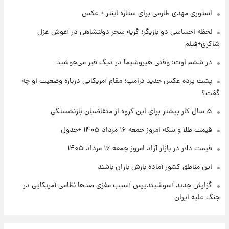
شارژ جدید کالابرگ برای سه دهک؛ جزئیات اعلام
استوری مهدی طارمی برای ستاره اینتر + عکس
شد
لحظه احساسی دو بازیگر؛ گریه سحر دولتشاهی در آغوش غزل
شاکری+فیلم
۱ روز پیش
شرایط تازه فروش اقساطی سایپا اعلام شد؛
در ششم اوت؛ وقتی هیروشیما در دیگ قیر می‌جوشید
شاهین، کوییک، اطلس، سهند و ساینا با اقساط
بلندمدت + جدول
پشت پرده عکس جدید ترامپ؛ مقام آمریکایی درباره وضعیت او چه
گفت؟
۱ روز پیش
سیگنال‌های جدید برای بازار طلا؛ پیش‌بینی
۵ سال کار بیشتر برای این گروه از متقاضیان بازنشستگی
قیمت سکه و طلا فردا
قیمت طلا و سکه امروز جمعه ۱۶ مرداد ۱۴۰۵ +جدول
قیمت دلار در بازار آزاد امروز جمعه ۱۶ مرداد ۱۴۰۵
این مناطق کشور آماده بارش باران باشند
گزارش جدید آسوشیتدپرس آسیب مغزی صدها نظامی آمریکایی در
جنگ علیه ایران