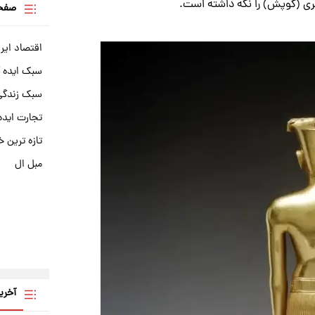
 (کوپش) را نگه داشته است.
صفحه
اقتصاد ایر
سبک ایده 
سبک زندگی 
تجارت ایده
تازه ترین خ
مبل ال
آخری