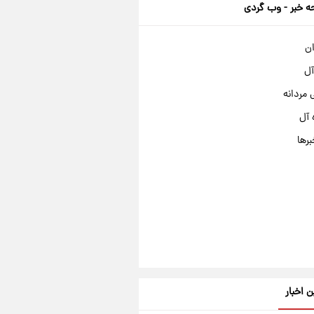
 خبر - وب گردی
ان
آل
مردانه
 آل
برها
ن اخبار