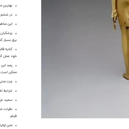
بهترین م
در ششم ا
این مناطق
پزشکیان: 
برق بسیار ک
کنایه قال
خود عمل کن
رصد این 
ممکن است
چت متنی نا
شرایط تفا
سعید عزت
نظرات شن
فیلم
متن اولی