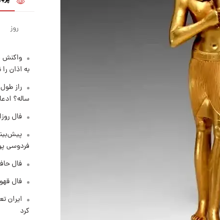
روز
واکنش س
به اذان را 
ساله؟ ادعا
فال روزانه و
پیش‌بینی
فردوسی پور
فال حافظ پنجشنب
فال قهوه روزان
کرد