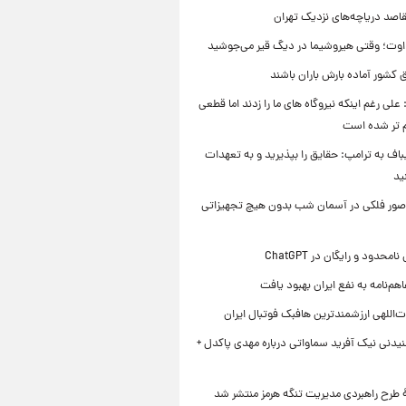
قاصد دریاچه‌های نزدیک تهران
وت؛ وقتی هیروشیما در دیگ قیر می‌جوشید
 کشور آماده بارش باران باشند
علی رغم اینکه نیروگاه های ما را زدند اما قطعی
م تر شده است
یباف به ترامپ: حقایق را بپذیرید و به تعهدات
ید
صور فلکی در آسمان شب بدون هیچ تجهیزاتی
محدود و رایگان در ChatGPT
هم‌نامه به نفع ایران بهبود یافت
‌اللهی ارزشمندترین هافبک فوتبال ایران
یدنی نیک آفرید سماواتی درباره مهدی پاکدل +
ۀ طرح راهبردی مدیریت تنگه هرمز منتشر شد