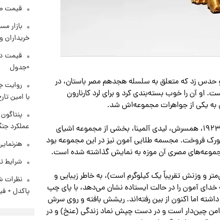
قیمت طلا و 
بازار مس
خریداران و
+جدول
و حدس زد که متعلق به سلسله هجدهم مصر باستان، در
روایت ج
۱۴۷–۱۴۲۵ قبل از میلاد) است. او آن را خوب بسته‌بندی کرد و برای لرد کارنارون
با امین تار
دیل به یکی از جواهرات مجموعه‌اش شد.
عملکرد جنگ
چند سال بعد از مرگ ناگهانی لرد کارناروَن در قاهره در سال ۱۹۲۳، همسرش، لیدی آلمینا، بخشی از مجموعه اشیای
 موزه متروپولیتن نیویورک فروخت. مجسمه طلایی آمون نیز در این مجموعه بود
هنرنمایی
ن مجموعه‌های مصری آن موزه به نمایش گذاشته شده است.
شرایط تف
ا اینکه کوچک است (ارتفاعش فقط ۱۸ سانتی‌متر و وزنش تقریباً یک کیلوگرم است)، به خاطر زیبایی و
نظرات شن
خدای آمون را در حالت ایستاده نشان می‌دهد، با پای چپ
پاکدل + فی
شته اما اکنون از بین رفته‌اند. ریشش بافته و روی سرش
امن چین‌دار است و در دست چپش نماد زندگی (عنخ) و در