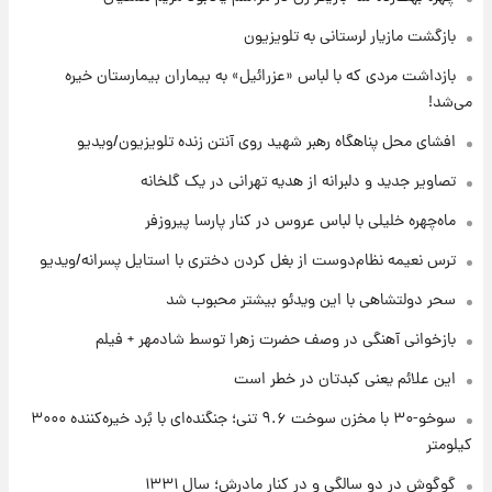
۱۷ مرداد ۱۴۰۵
بازگشت مازیار لرستانی به تلویزیون
۲۰ ساعت پیش
بازداشت مردی که با لباس «عزرائیل» به بیماران بیمارستان خیره
یک پیش ‌بینی مهم برای قیمت دلار، طلا و سکه
می‌شد!
شنبه ۱۷ مرداد ۱۴۰۵
افشای محل پناهگاه‌ رهبر شهید روی آنتن زنده تلویزیون/ویدیو
۲۰ ساعت پیش
تصاویر جدید و دلبرانه از هدیه تهرانی در یک گلخانه
بازیکن به درد نخور استقلال با مقصد اروپا این
تیم را ترک کرد!
ماه‌چهره خلیلی با لباس عروس در کنار پارسا پیروزفر
ترس نعیمه نظام‌دوست از بغل کردن دختری با استایل پسرانه/ویدیو
۱ روز پیش
تصاویر کمتر دیده‌شده از شهیدان حاجی‌زاده و
سحر دولتشاهی با این ویدئو بیشتر محبوب شد
باقری؛ فرماندهان شهید هوافضای ایران
بازخوانی آهنگی در وصف حضرت زهرا توسط شادمهر + فیلم
این علائم یعنی کبدتان در خطر است
سوخو-۳۰ با مخزن سوخت ۹.۶ تنی؛ جنگنده‌ای با بُرد خیره‌کننده ۳۰۰۰
کیلومتر
گوگوش در دو سالگی و در کنار مادرش؛ سال ۱۳۳۱