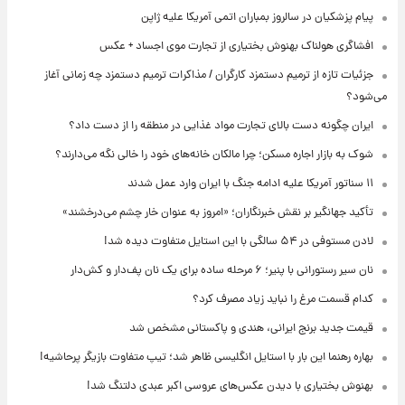
پیام پزشکیان در سالروز بمباران اتمی آمریکا علیه ژاپن
افشاگری هولناک بهنوش بختیاری از تجارت موی اجساد + عکس
جزئیات تازه از ترمیم دستمزد کارگران / مذاکرات ترمیم دستمزد چه زمانی آغاز
می‌شود؟
ایران چگونه دست بالای تجارت مواد غذایی در منطقه را از دست داد؟
شوک به بازار اجاره مسکن؛ چرا مالکان خانه‌های خود را خالی نگه می‌دارند؟
۱۱ سناتور آمریکا علیه ادامه جنگ با ایران وارد عمل شدند
تأکید جهانگیر بر نقش خبرنگاران؛ «امروز به عنوان خار چشم می‌درخشند»
لادن مستوفی در ۵۴ سالگی با این استایل متفاوت دیده شد!
نان سیر رستورانی با پنیر؛ ۶ مرحله ساده برای یک نان پف‌دار و کش‌دار
کدام قسمت مرغ را نباید زیاد مصرف کرد؟
قیمت جدید برنج ایرانی، هندی و پاکستانی مشخص شد
بهاره رهنما این بار با استایل انگلیسی ظاهر شد؛ تیپ متفاوت بازیگر پرحاشیه!
بهنوش بختیاری با دیدن عکس‌های عروسی اکبر عبدی دلتنگ شد!