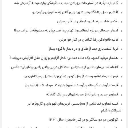
گام تازه ترکیه در تسلیحات پهپادی؛ بمب سنگرشکن وارد مرحله آزمایش شد
افشای محل پناهگاه‌ رهبر شهید روی آنتن زنده تلویزیون/ویدیو
عکس شاد سپند امیرسلیمانی در کنار پسرش
ادعای جنجالی درباره اینفانتینو؛ اتهام پرداخت پول به معشوقه با درآمد یوفا
قاب خانوادگی رضا کیانیان در کنار خواهرش
ثریا اسفندیاری بعد از طلاق و در دیدار با گروه بیتلز
هشدار درباره کمبود یک ماده معدنی؛ خطر آلزایمر و زوال عقل افزایش می‌یابد؟
انتقاد تند پیمان طالبی از مسئولان استقلال در پی رفتن رامین رضاییان+ عکس
ترس نعیمه نظام‌دوست از بغل کردن دختری با استایل پسرانه/ویدیو
قیمت گوشت گوساله و گوسفند امروز شنبه ۱۷ مرداد ۱۴۰۵ +جدول
تصاویر جدید و دلبرانه از هدیه تهرانی در یک گلخانه
ثبت تصاویر تماشایی از همزیستی خرس‌های قهوه‌ای و کل‌وبزها در
اشترانکوه+فیلم
گوگوش در دو سالگی و در کنار مادرش؛ سال ۱۳۳۱