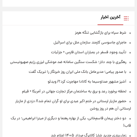
آخرین اخبار
شرط سپاه برای بازگشایی تنگه هرمز
ماجرای جاسوسی کارمند سازمان ملل برای اسرائیل
تأیید وجود فسفر در بمباران استان فارس + جزئیات
رهگیری با چند دلار؛ شکست سنگین سامانه ضد موشکی لیزری رژیم صهیونیستی
با صدور پیامی؛ مدیرعامل بانک ملی ایران روز خبرنگار را تبریک گفت
آشپز مشهور صداوسیما به کانادا مهاجرت کرد؟/ ویدئو
لحظه برخورد رعد و برق به ساختمان مرکز تجارت جهانی در آمریکا + فیلم
حضور مازیار لرستانی در ختم اکبر عبدی برای او گران تمام شد!/ دزدی از مازیار
لرستانی آن هم در روز روشن
دو دختر پیمان قاسم‌خانی، یکی از بهاره رهنما و دیگری از میترا ابراهیمی؛ در یک
قاب!
زمان‌بندی جدید شارژ کالابرگ مرداد ۱۴۰۵ اعلام شد