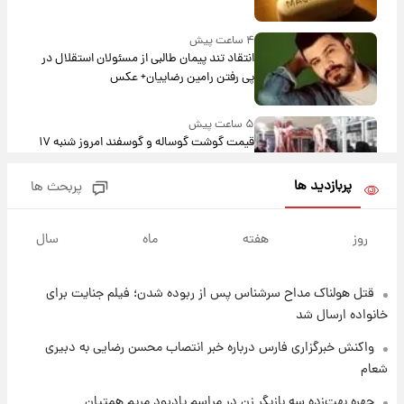
۴ ساعت پیش
انتقاد تند پیمان طالبی از مسئولان استقلال در
پی رفتن رامین رضاییان+ عکس
۵ ساعت پیش
قیمت گوشت گوساله و گوسفند امروز شنبه ۱۷
مرداد ۱۴۰۵ +جدول
پربازدید ها
پربحث ها
۵ ساعت پیش
با قدرتمندترین و بادوام ترین تانک جهان آشنا
روز
هفته
ماه
سال
شوید+ فیلم
قتل هولناک مداح سرشناس پس از ربوده شدن؛ فیلم جنایت برای
۶ ساعت پیش
قیمت طلا ۱۸عیار امروز شنبه ۱۷ مرداد ۱۴۰۵
خانواده ارسال شد
+جدول
واکنش خبرگزاری فارس درباره خبر انتصاب محسن رضایی به دبیری
شعام
۶ ساعت پیش
قیمت محصولات ایران‌خودرو و سایپا امروز شنبه
چهره بهت‌زده سه بازیگر زن در مراسم یادبود مریم همتیان