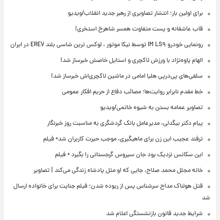
برای اولین بار؛ انتشار تصاویری از رهبر جدید انقلاب/ویدیو
قاب عاشقانه و پست متفاوت همسر شاهرخ استخری!
رونمایی خودرو IM LS۹ توسط نیکا موتور ، لوکس ترین شاسی بلند EREV در ایران
الهام پاوه‌نژاد با ورزش لاکچری و استایل خاصش خبرساز شد!
سلفی‌های پی‌درپی هلیا امامی در ماشین لاکچری‌اش خبرساز شد!
خط مقدم نابرابر روایت‌ها؛ مصائب دفاع از حریم افکار عمومی
تصاویر عمامه بستن به شیوه خاتمی/ویدیو
پیام دکتر بیگدلی، مدیرعامل بانک گردشگری به مناسبت روز خبرنگار
ترفند عجیب این زن برای ماهیگیری، موجب حیرت کاربران شد+ فیلم
این سکانس نزدیک بود جان سیروس گرجستانی را بگیرد + فیلم
خانه مجلل محمد صلاح، جایی که او مثل پادشاه زندگی می‌کند | تصاویر
قتل هولناک مداح سرشناس پس از ربوده شدن؛ فیلم جنایت برای خانواده ارسال
شد
شرایط جدید قانون بازنشستگی اعلام شد