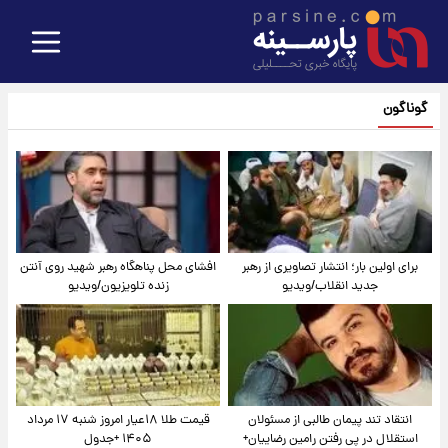
گوناگون
برای اولین بار؛ انتشار تصاویری از رهبر
افشای محل پناهگاه‌ رهبر شهید روی آنتن
جدید انقلاب/ویدیو
زنده تلویزیون/ویدیو
انتقاد تند پیمان طالبی از مسئولان
قیمت طلا ۱۸عیار امروز شنبه ۱۷ مرداد
استقلال در پی رفتن رامین رضاییان+
۱۴۰۵ +جدول