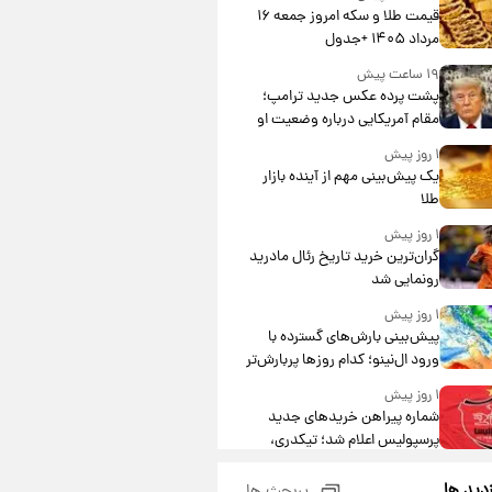
قیمت طلا و سکه امروز جمعه ۱۶
مرداد ۱۴۰۵ +جدول
۱۹ ساعت پیش
پشت پرده عکس جدید ترامپ؛
مقام آمریکایی درباره وضعیت او
چه گفت؟
۱ روز پیش
یک پیش‌بینی مهم از آینده بازار
طلا
۱ روز پیش
گران‌ترین خرید تاریخ رئال مادرید
رونمایی شد
۱ روز پیش
پیش‌بینی بارش‌های گسترده با
ورود ال‌نینو؛ کدام روزها پربارش‌تر
خواهند بود؟
۱ روز پیش
شماره پیراهن خریدهای جدید
پرسپولیس اعلام شد؛ تیکدری،
محبی و سرگیف با اعداد ویژه
۱ روز پیش
زدید ها