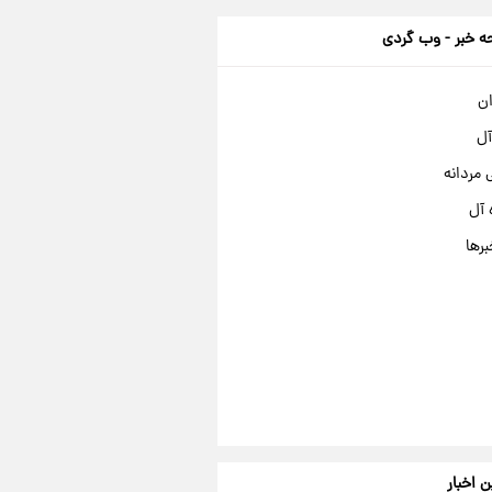
 خبر - وب گردی
ان
آل
مردانه
 آل
برها
ن اخبار