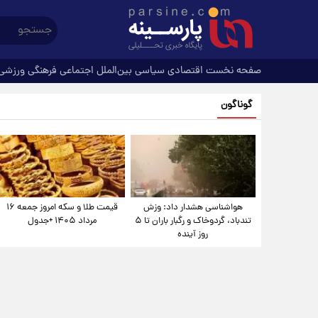
صفحه نخست
اقتصادی
سیاسی
بین‌الملل
اجتماعی
فرهنگی
ورزشی
گوناگون
هواشناسی هشدار داد: وزش
قیمت طلا و سکه امروز جمعه ۱۶
تندباد، گردوخاک و رگبار باران تا ۵
مرداد ۱۴۰۵ +جدول
روز آینده