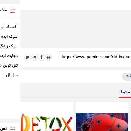
صفحه
اقتصاد ایر
سبک ایده 
سبک زندگی 
تجارت ایده
تازه ترین خ
مبل ال
بد
 مرتبط
آخری