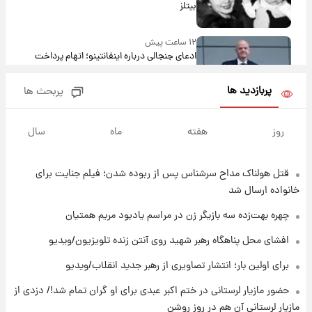
بیتلز
۱۲ ساعت پیش
ادعای جنجالی درباره اینفانتینو؛ اتهام پرداخت
پول به معشوقه با درآمد یوفا
پربازدید ها
پربحث ها
۱۲ ساعت پیش
هشدار درباره کمبود یک ماده معدنی؛ خطر
روز
هفته
ماه
سال
آلزایمر و زوال عقل افزایش می‌یابد؟
قتل هولناک مداح سرشناس پس از ربوده شدن؛ فیلم جنایت برای
۱۳ ساعت پیش
انتقاد تند پیمان طالبی از مسئولان استقلال در
خانواده ارسال شد
پی رفتن رامین رضاییان+ عکس
چهره بهت‌زده سه بازیگر زن در مراسم یادبود مریم همتیان
۱۳ ساعت پیش
افشای محل پناهگاه‌ رهبر شهید روی آنتن زنده تلویزیون/ویدیو
قیمت گوشت گوساله و گوسفند امروز شنبه ۱۷
برای اولین بار؛ انتشار تصاویری از رهبر جدید انقلاب/ویدیو
مرداد ۱۴۰۵ +جدول
حضور مازیار لرستانی در ختم اکبر عبدی برای او گران تمام شد!/ دزدی از
۱۴ ساعت پیش
مازیار لرستانی آن هم در روز روشن