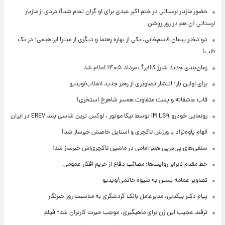
حضور مازیار لرستانی در ختم اکبر عبدی برای او گران تمام شد!/ دزدی از مازیار
لرستانی آن هم در روز روشن
دو دختر پیمان قاسم‌خانی، یکی از بهاره رهنما و دیگری از میترا ابراهیمی؛ در یک
قاب!
زمان‌بندی جدید شارژ کالابرگ مرداد ۱۴۰۵ اعلام شد
برای اولین بار؛ انتشار تصاویری از رهبر جدید انقلاب/ویدیو
قاب عاشقانه و پست متفاوت همسر شاهرخ استخری!
رونمایی خودرو IM LS۹ توسط نیکا موتور ، لوکس ترین شاسی بلند EREV در ایران
الهام پاوه‌نژاد با ورزش لاکچری و استایل خاصش خبرساز شد!
سلفی‌های پی‌درپی هلیا امامی در ماشین لاکچری‌اش خبرساز شد!
خط مقدم نابرابر روایت‌ها؛ مصائب دفاع از حریم افکار عمومی
تصاویر عمامه بستن به شیوه خاتمی/ویدیو
پیام دکتر بیگدلی، مدیرعامل بانک گردشگری به مناسبت روز خبرنگار
ترفند عجیب این زن برای ماهیگیری، موجب حیرت کاربران شد+ فیلم