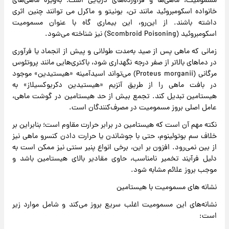
مسمومیت، ماهی‌ها و فرآورده‌های دریایی است؛ به‌ویژه ماهی‌های
خانواده اسکومبروئید مانند تن، بونیتو و ماکرل می توانند چنین اثری
داشته باشند. از این‌رو، این بیماری گاه با عنوان مسمومیت
اسکومبروئید (Scombroid Poisoning) نیز شناخته می‌شود.
زمانی که ماهی پس از صید به‌مدت طولانی و پیش از انجماد یا فرآوری
در دماهای بالاتر از صفر درجه نگهداری شود، باکتری‌هایی مانند پروتئوس
مرگانی (Proteus morganii) می‌تواند اسیدآمینه‌ «هیستیدین» موجود
در بافت ماهی را از طریق آنزیم «هیستیدین دکربوکسیلاز» به
هیستامین تبدیل کند. تجمع بیش از حد هیستامین در گوشت ماهی،
عامل اصلی بروز مسمومیت در مصرف‌کنندگان است.
نکته مهم آن است که هیستامین در برابر حرارت مقاوم است؛ بنابراین بر
خلاف سم بوتولینوم، حتی با جوشاندن یا حرارت دادن کنسرو ماهی نیز
از بین نمی‌رود. افزون بر این، برخی انواع پنیر سنتی نیز ممکن است به
دلیل فرآیند تخمیر نامناسب، حاوی مقادیر بالای هیستامین باشد و
موجب بروز علائم مشابه شود.
نشانه های مسمومیت با هیستامین
نشانه‌های این مسمومیت اغلب سریع بروز می‌کند و شامل موارد زیر
است: