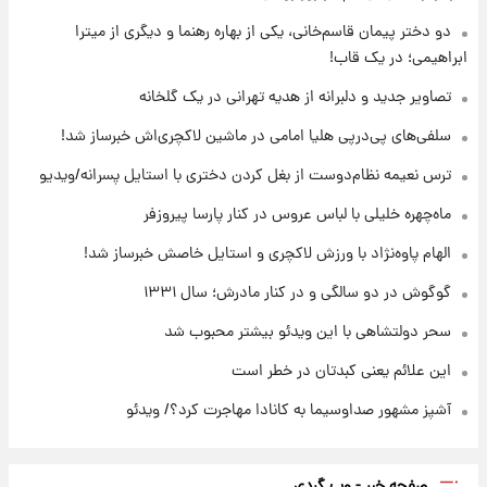
با قدرتمندترین و بادوام ترین تانک جهان آشنا
شوید+ فیلم
دو دختر پیمان قاسم‌خانی، یکی از بهاره رهنما و دیگری از میترا
ابراهیمی؛ در یک قاب!
۱۴ ساعت پیش
تصاویر جدید و دلبرانه از هدیه تهرانی در یک گلخانه
قیمت طلا ۱۸عیار امروز شنبه ۱۷ مرداد ۱۴۰۵
+جدول
سلفی‌های پی‌درپی هلیا امامی در ماشین لاکچری‌اش خبرساز شد!
ترس نعیمه نظام‌دوست از بغل کردن دختری با استایل پسرانه/ویدیو
۱۵ ساعت پیش
قیمت محصولات ایران‌خودرو و سایپا امروز شنبه
ماه‌چهره خلیلی با لباس عروس در کنار پارسا پیروزفر
۱۷ مرداد ۱۴۰۵
الهام پاوه‌نژاد با ورزش لاکچری و استایل خاصش خبرساز شد!
گوگوش در دو سالگی و در کنار مادرش؛ سال ۱۳۳۱
سحر دولتشاهی با این ویدئو بیشتر محبوب شد
این علائم یعنی کبدتان در خطر است
آشپز مشهور صداوسیما به کانادا مهاجرت کرد؟/ ویدئو
صفحه خبر - وب گردی