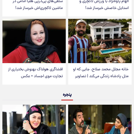
الهام پاوه‌نژاد با ورزش لاکچری و
سلفی‌های پی‌درپی هلیا امامی در
استایل خاصش خبرساز شد!
ماشین لاکچری‌اش خبرساز شد!
خانه مجلل محمد صلاح، جایی که او
افشاگری هولناک بهنوش بختیاری از
مثل پادشاه زندگی می‌کند | تصاویر
تجارت موی اجساد + عکس
پنجره