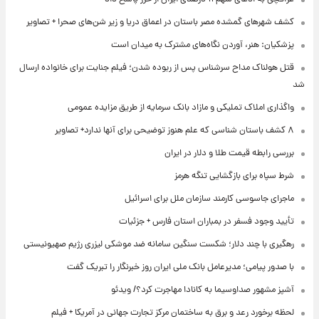
کشف شهرهای گمشده مصر باستان در اعماق دریا و زیر شن‌های صحرا + تصاویر
پزشکیان: هنر، آوردن نگاه‌های مشترک به میدان است
قتل هولناک مداح سرشناس پس از ربوده شدن؛ فیلم جنایت برای خانواده ارسال
شد
واگذاری املاک تملیکی و مازاد بانک سرمایه از طریق مزایده عمومی
۸ کشف باستان شناسی که علم هنوز توضیحی برای آنها ندارد+ تصاویر
بررسی رابطه قیمت طلا و دلار در ایران
شرط سپاه برای بازگشایی تنگه هرمز
ماجرای جاسوسی کارمند سازمان ملل برای اسرائیل
تأیید وجود فسفر در بمباران استان فارس + جزئیات
رهگیری با چند دلار؛ شکست سنگین سامانه ضد موشکی لیزری رژیم صهیونیستی
با صدور پیامی؛ مدیرعامل بانک ملی ایران روز خبرنگار را تبریک گفت
آشپز مشهور صداوسیما به کانادا مهاجرت کرد؟/ ویدئو
لحظه برخورد رعد و برق به ساختمان مرکز تجارت جهانی در آمریکا + فیلم