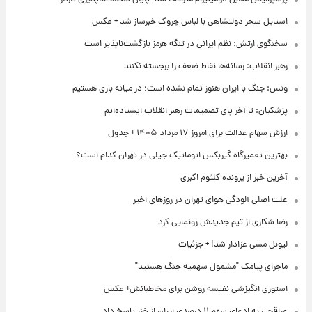
استایل سحر دولتشاهی با لباس چروک خبرساز شد + عکس
سخنگوی ارتش: نظم ایرانی در تنگه هرمز بازگشت‌ناپذیر است
رهبر انقلاب: رسانه‌ها نقاط ضعف را برجسته نکنند
ونس: جنگ با ایران هنوز تمام نشده است؛ در میانه بازی هستیم
پزشکیان: تا آخر پای تصمیمات رهبر انقلاب ایستاده‌ایم
ارزش سهام عدالت برای امروز ۱۷ مرداد ۱۴۰۵ + جدول
بهترین تعمیرگاه گیربکس اتوماتیک جیلی در تهران کدام است؟
آخرین خبر از پرونده کلثوم اکبری
علت اصلی آلودگی هوای تهران در روزهای اخیر
رضا شکاری از تیم جدیدش رونمایی کرد
لیونل مسی عزادار شد! + جزئیات
ماجرای پیامک "مشمول سهمیه جنگ هستید"
استوری انگیزشی نفیسه روشن برای مخاطبانش+ عکس
عراقچی به ادعای سهم ۱۱ درصدی ایران از خزر پاسخ داد