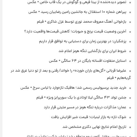
تصویر دیده‌نشده از بیتا فرهی و گوگوش در یک قاب خاص + عکس
پیراهن شماره ۱۰ استقلال به جانشین رامین رضاییان رسید + عکس
بازخوانی آهنگ معروف محمد نوری توسط غزل شاکری + فیلم
آخرین وضعیت قیمت برنج و حبوبات؛ کاهش قیمت‌ها واقعیت دارد؟
پزشکیان: در بهترین زمان برای دستیابی به توافق قرار داریم
شروط ایران برای بازگشایی تنگه هرمز اعلام شد
استایل متفاوت افسانه بایگان در ۶۴ سالگی + عکس
علیرضا قربانی «گل‌های باران خورده» را خواند/ رفتی و بعد از تو دنیا غرق شد در
گریه‌هایم + فیلم
خرید جدید پرسپولیس رسمی شد؛ هافبک تازه‌وارد با لباس سرخ + عکس
جشن تولد ۴۳ سالگی لیلا اوتادی با یک سورپرایز ویژه + فیلم
عمان: مذاکرات درباره تنگه هرمز در مسیر مثبتی قرار دارد
شوک تازه به بازار لبنیات؛ قیمت شیر افزایش یافت
تاریخ اعلام نتایج نهایی دکتری مشخص شد
پرسپولیس مقابل آلومینیوم متوقف شد؛ پایان شکست‌ناپذیری تارتار