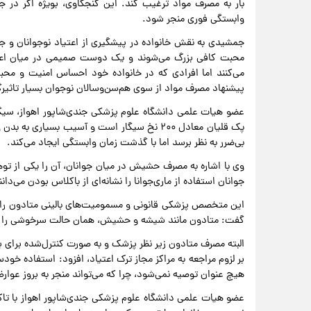
بار به مصرف مواد ترغیب کند. این کنجکاوی، بویژه اگر در 
وابستگی فوری منجر شود.
جمشیدی به نقش خانواده در پیشگیری از اعتیاد نوجوانان و جوا
محبت کافی بزرگ می‌شوند و یک دوست صمیمی در میان اعضا
می‌کنند اما افرادی که در خانواده خود احساس امنیت و مح
پیشنهاد مصرف مواد از سوی هم‌سن‌وسالان نوجوان بسیار تاثیرگذ
عضو هیات علمی دانشگاه علوم پزشکی جندی‌شاپور اهواز، سیگار
پک قلیان معادل ۲۰۰ نخ سیگار است و آسیب بسیار
بی‌ضرر به نظر برسد اما با گذشت زمان وابستگی ایجاد می‌کند.
وی با اشاره به مصرف حشیش در میان جوانان، آن را یکی از توه
جوانان استفاده از ماری‌جوانا را نشانه‌ای از باکلاس بودن می‌دا
این متخصص پزشکی قانونی و مسمومیت‌های بالینی متادون را به
گفت: متادون مانند شیشه و حشیش، همان حالت سرخوشی را به مع
البته مصرف متادون زیر نظر پزشک و به صورت کنترل‌شده برای برخی
بر لزوم مراجعه به مراکز مجاز ترک اعتیاد، افزود: استفاده خودسرا
هیچ عنوان توصیه نمی‌شود، چرا که می‌تواند منجر به بروز عوارض
عضو هیات علمی دانشگاه علوم پزشکی جندی‌شاپور اهواز با تاک