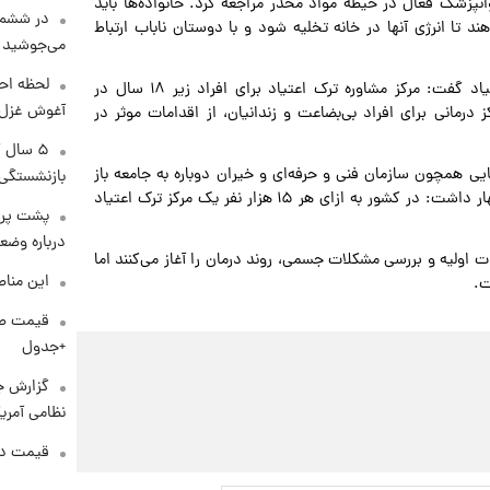
وانپزشک فعال در حیطه مواد مخدر مراجعه کرد. خانواده‌ها باید
در ششم 
د تا انرژی آنها در خانه تخلیه شود و با دوستان ناباب ارتباط
می‌جوشید
لحظه احس
بنا بر اعلام وزارت بهداشت، وی درباره مراکز درمانی ترک اعتیاد گفت: مرکز مشاوره ترک اعتیاد برای افراد زیر ۱۸ سال در
آغوش غزل 
درمانی برای افراد بی‌بضاعت و زندانیان، از اقدامات موثر در
۵ سال 
ی همچون سازمان فنی و حرفه‌ای و خیران دوباره به جامعه باز
بازنشستگی
می‌گردند. متخصص پزشکی قانونی و مسمومیت‌های بالینی اظهار داشت: در کشور به ازای هر ۱۵ هزار نفر یک مرکز ترک اعتیاد
پشت پرد
درباره وض
ت اولیه و بررسی مشکلات جسمی، روند درمان را آغاز می‌کنند اما
این مناط
ت.
+جدول
گزارش ج
نظامی آمری
قیمت دلار د