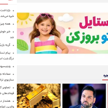
بازداشت م
خیره می‌شد!
همه چیز 
خبر خوش 
شد
گربه باز
پیام تسل
درگذشت استا
وینیسیوس
معادله جد
جره
سناریوی ترا
تصاویر کم
فرماندهان ش
هشدار در
والدین اعلا