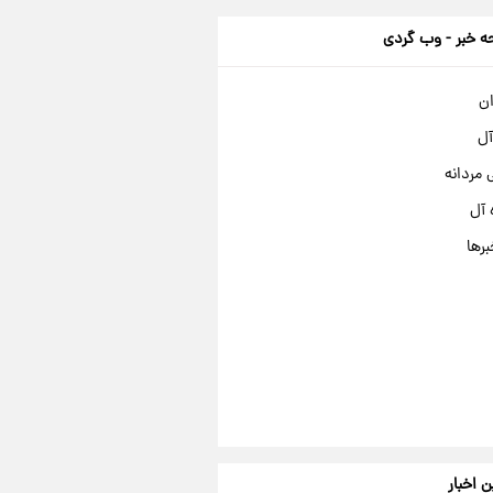
 خبر - وب گردی
ان
آل
مردانه
 آل
برها
ن اخبار