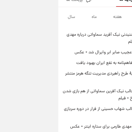
پربحث ها
قیمت طلا و سکه امروز پنجشنبه
۱۵ مرداد ۱۴۰۵
هفته
ماه
سال
۱ روز پیش
شارژ جدید کالابرگ برای سه
دهک؛ جزئیات اعلام شد
یدنی نیک آفرید سماواتی درباره مهدی
۱ روز پیش
لم
شرایط تازه فروش اقساطی سایپا
اعلام شد؛ شاهین، کوییک، اطلس،
عجیب صابر ابر وایرال شد + عکس
سهند و ساینا با اقساط بلندمدت +
۱ روز پیش
اهم‌نامه به نفع ایران بهبود یافت
جدول
سیگنال‌های جدید برای بازار طلا؛
پیش‌بینی قیمت سکه و طلا فردا
ۀ طرح راهبردی مدیریت تنگه هرمز منتشر
الب نیک آفرین سماواتی از هم بازی شدن
خ + فیلم
لب شهاب حسینی از فرار در دوره سربازی
هدی طارمی برای ستاره اینتر + عکس