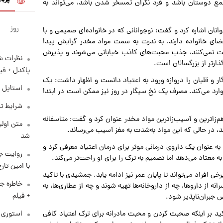
جمع دوستان باشد و فرد نگران تمسخر شدن باشد، می‌تواند به
روز
نان اشاره کرد و گفت: نوجوانانی که در خانواده‌ای صمیمی و با
ی خانواده دارند، به ندرت به سمت مواد مخدر گرایش پیدا
بت نمی‌کنند، جذب محبت‌های کاذب خیابانی می‌شوند و پذیرش
نظرات شن
ارتر از بزرگسالان است.
پاکدل + فی
 و قلیان را دروازه ورود به اعتیاد دانست و اظهار داشت: یک
استایل 
ی به بدن وارد می‌کند. مصرف یک نخ سیگار در روز نیز ممکن است در ابتدا
شرایط تف
م‌زاترین و آسیب‌زاترین مواد مخدر عنوان کرد و گفت: متاسفانه
متن اولی
نند، در حالی که این مواد به‌شدت به مغز آسیب می‌رساند.
شد
 عنوان یک داروی درمانی موثر برای درمان اعتیاد معرفی کرد و
روایت ج
تاد می‌دهد اما تصمیم به ترک را برای او راحت‌تر می‌کند.
با امین تار
 افراد می‌تواند تا پایان عمر نیز ادامه یابد. جمشیدی با تاکید
خاطره جا
نه از داروها، چه از داروخانه‌ها تهیه شوند و چه از عطاری‌ها، به
+ فیلم
 جبران‌ناپذیر شود.
استوری م
ید بر اینکه صحبت کردن و محبت مادرانه برای ترک اعتیاد کافی