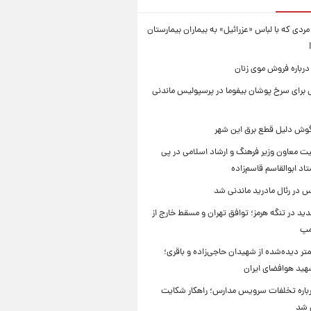
ردی که با لباس «عزرائیل» به بیماران بیمارستان
درباره فروش موی زنان
برای سرخ پوشان بیفوما در پرسپولیس ماندنی
یگوش دلیل قطع برق این شهر
یت معاون وزیر فرهنگ و ارشاد اسلامی در پی
د ابوالقاسم قاسم‌زاده
 در رئال مادرید ماندنی شد
ید در تنگه هرمز؛ توافق تهران و مسقط خارج از
مپ
تر دیده‌شده از شهیدان حاجی‌زاده و باقری؛
هید هوافضای ایران
باره تخلفات سرویس مدارس؛ راهکار شکایت
م شد