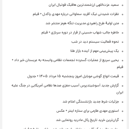
سعید عزت‌اللهی ارزشمندترین هافبک فوتبال ایران
نظرات شنیدنی نیک آفرید سماواتی درباره مهدی پاکدل + فیلم
متن اولیۀ طرح راهبردی مدیریت تنگه هرمز منتشر شد
خاطره جالب شهاب حسینی از فرار در دوره سربازی + فیلم
نحوه فعالیت سیستم دید در شب
یک پیش‌بینی مهم از آینده بازار طلا
یحیی سریع از عملیات گسترده تجمعات نظامی وابسته به عربستان خبر داد +
فیلم
قیمت انواع گوشی موبایل امروز پنجشنبه ۱۵ مرداد ۱۴۰۵ + جدول
گزارش جدید آسوشیتدپرس آسیب مغزی صدها نظامی آمریکایی در جنگ علیه
ایران
جزئیات شرط جدید بازنشستگی اعلام شد
استوری مهدی طارمی برای ستاره اینتر + عکس
گران‌ترین خرید تاریخ رئال مادرید رونمایی شد