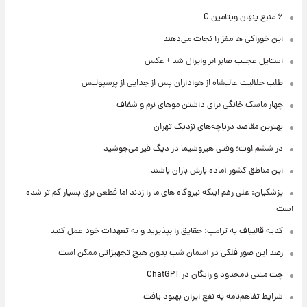
۶ منبع پنهان ویتامین C
این خوراکی ها مغز را نجات می‌دهند
استایل عجیب صابر ابر وایرال شد + عکس
طلب حلالیت عالیشاه از هواداران پس از جدایی از پرسپولیس
چهار ماسک خانگی برای داشتن موهای نرم و شفاف
بهترین مقاصد دریاچه‌های نزدیک تهران
در ششم اوت؛ وقتی هیروشیما در دیگ قیر می‌جوشید
این مناطق کشور آماده بارش باران باشند
پزشکیان: علی رغم اینکه نیروگاه های ما را زدند اما قطعی برق بسیار کم تر شده
است
کنایه قالیباف به ترامپ: حقایق را بپذیرید و به تعهدات خود عمل کنید
رصد این صور فلکی در آسمان شب بدون هیچ تجهیزاتی ممکن است
چت متنی نامحدود و رایگان در ChatGPT
شرایط تفاهم‌نامه به نفع ایران بهبود یافت