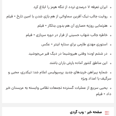
شاهین، کوییک، اطلس، سهند و ساینا با اقساط
ایران تعرفه ۷ درصدی تردد از تنگه هرمز را ابلاغ کرد
بلندمدت + جدول
روایت جالب نیک آفرین سماواتی از هم بازی شدن با امین تارخ + فیلم
۱ روز پیش
سیگنال‌های جدید برای بازار طلا؛ پیش‌بینی
هنرنمایی روزبه حصاری آن هم بدون بدلکار + فیلم
قیمت سکه و طلا فردا
خاطره جالب شهاب حسینی از فرار در دوره سربازی + فیلم
۱ روز پیش
استوری مهدی طارمی برای ستاره اینتر + عکس
فال حافظ پنجشنبه ۱۵ مرداد ماه ۱۴۰۵
در ششم اوت؛ وقتی هیروشیما در دیگ قیر می‌جوشید
این مناطق کشور آماده بارش باران باشند
شماره پیراهن خریدهای جدید پرسپولیس اعلام شد؛ تیکدری، محبی و
سرگیف با اعداد ویژه
یحیی سریع از عملیات گسترده تجمعات نظامی وابسته به عربستان خبر
داد + فیلم
صفحه خبر - وب گردی