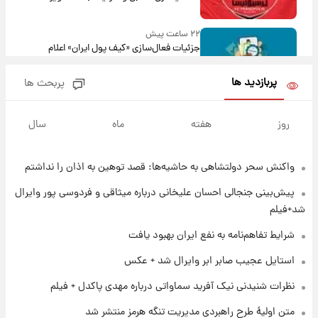
۲۲ ساعت پیش
جزئیات فعال‌سازی «کیف پول ایران» اعلام
شد+فیلم
پربازدید ها
پربحث ها
۱ روز پیش
تغییر تند قیمت محصولات ایران‌خودرو و سایپا
روز
هفته
ماه
سال
امروز پنجشنبه ۱۵ مرداد ۱۴۰۵ +جدول
واکنش سحر دولتشاهی به حاشیه‌ها: قصد توهین به اذان را نداشتم
۱ روز پیش
قیمت طلا و سکه امروز پنجشنبه ۱۵ مرداد ۱۴۰۵
پیش‌بینی جنجالی احسان علیخانی درباره میثاقی و فردوسی پور وایرال
شد+فیلم
۱ روز پیش
شرایط تفاهم‌نامه به نفع ایران بهبود یافت
شارژ جدید کالابرگ برای سه دهک؛ جزئیات اعلام
استایل عجیب صابر ابر وایرال شد + عکس
شد
نظرات شنیدنی نیک آفرید سماواتی درباره مهدی پاکدل + فیلم
۱ روز پیش
متن اولیۀ طرح راهبردی مدیریت تنگه هرمز منتشر شد
شرایط تازه فروش اقساطی سایپا اعلام شد؛