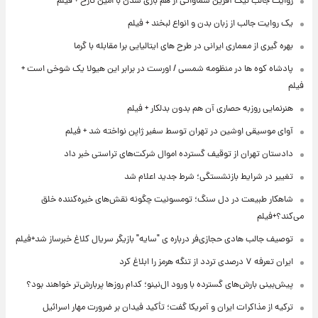
روایت جالب نیک آفرین سماواتی از هم بازی شدن با امین تارخ + فیلم
یک روایت جالب از زبان بدن و انواع لبخند + فیلم
بهره گیری از معماری ایرانی در طرح های ایتالیایی برا مقابله با گرما
پادشاه کوه ها در منظومه شمسی / اورست در برابر این هیولا یک شوخی است +
فیلم
هنرنمایی روزبه حصاری آن هم بدون بدلکار + فیلم
آوای موسیقی اوشین در تهران توسط سفیر ژاپن نواخته شد + فیلم
دادستان تهران از توقیف گسترده اموال شرکت‌های تراستی خبر داد
تغییر در شرایط بازنشستگی؛ شرط جدید اعلام شد
شاهکار طبیعت در دل سنگ؛ تومسونیت چگونه نقش‌های خیره‌کننده خلق
می‌کند؟+فیلم
توصیف جالب هادی حجازی‌فر درباره ی "سایه" بازیگر سریال کلاغ خبرساز شد+فیلم
ایران تعرفه ۷ درصدی تردد از تنگه هرمز را ابلاغ کرد
پیش‌بینی بارش‌های گسترده با ورود ال‌نینو؛ کدام روزها پربارش‌تر خواهند بود؟
ترکیه از مذاکرات ایران و آمریکا گفت؛ تأکید فیدان بر ضرورت مهار اسرائیل