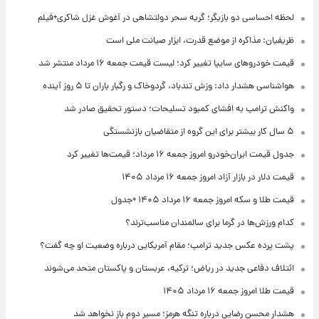
لحظه احساسی دو بازیگر؛ گریه سحر دولتشاهی در آغوش غزل شاکری+فیلم
ظریفیان: مذاکره از موضع قدرت، ابزار صیانت ملی است
قیمت خودروهای سایپا تغییر کرد؛ لیست قیمت جمعه ۱۶ مرداد منتشر شد
هواشناسی هشدار داد: وزش تندباد، گردوخاک و رگبار باران تا ۵ روز آینده
واکنش ترامپ به افشای کمبود تسلیحات؛ دستور تحقیق صادر شد
۵ سال کار بیشتر برای این گروه از متقاضیان بازنشستگی
جدول قیمت ایران‌خودرو امروز جمعه ۱۶ مرداد؛ قیمت‌ها تغییر کرد
قیمت دلار در بازار آزاد امروز جمعه ۱۶ مرداد ۱۴۰۵
قیمت طلا و سکه امروز جمعه ۱۶ مرداد ۱۴۰۵ +جدول
کدام ورزش‌ها در گرما برای سالمندان مناسب‌ترند؟
پشت پرده عکس جدید ترامپ؛ مقام آمریکایی درباره وضعیت او چه گفت؟
ائتلاف دفاعی جدید در ریاض؛ ترکیه، عربستان و پاکستان متحد می‌شوند
قیمت طلا امروز جمعه ۱۶ مرداد ۱۴۰۵
هشدار محسن رضایی درباره تنگه هرمز؛ مسیر دوم باز نخواهد شد