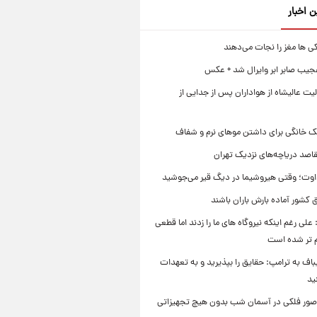
ن اخبار
ی ها مغز را نجات می‌دهند
جیب صابر ابر وایرال شد + عکس
ت عالیشاه از هواداران پس از جدایی از
ک خانگی برای داشتن موهای نرم و شفاف
قاصد دریاچه‌های نزدیک تهران
وت؛ وقتی هیروشیما در دیگ قیر می‌جوشید
 کشور آماده بارش باران باشند
علی رغم اینکه نیروگاه های ما را زدند اما قطعی
م تر شده است
یباف به ترامپ: حقایق را بپذیرید و به تعهدات
ید
صور فلکی در آسمان شب بدون هیچ تجهیزاتی