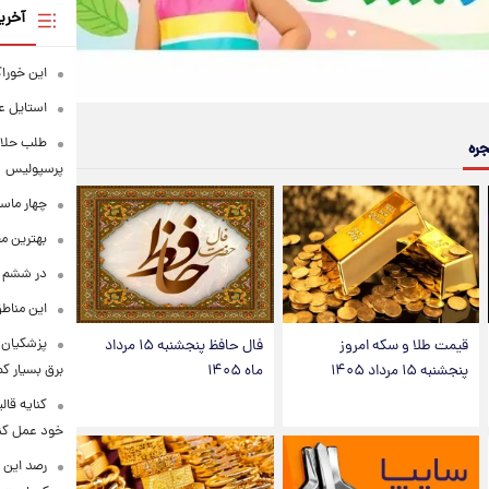
آخری
این خوراک
استایل ع
طلب حلالی
جره
پرسپولیس
چهار ماس
بهترین م
در ششم ا
این مناطق
پزشکیان: 
قیمت طلا و سکه امروز
فال حافظ پنجشنبه ۱۵ مرداد
برق بسیار ک
پنجشنبه ۱۵ مرداد ۱۴۰۵
ماه ۱۴۰۵
کنایه قال
خود عمل کن
رصد این 