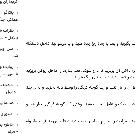
خریداران و
عملکرد جنگ
نظرات شن
پاکدل + فی
گیرید و بعد با رنده ریز رنده کنید و یا می‌توانید داخل دستگله
متن اولی
شد
روایت ج
ره داخل آن بریزید تا داغ شوند. بعد پیازها را داخل روغن بریزید
با امین تار
ید و تفت دهید تا طلایی رنگ شوند.
آن را باز کنید و رب گوجه فرنگی را وسط تابه بریزید و برای چند
+جدول
هنرنمایی
ویشن، نمک و فلفل تفت دهید. وقتی آب گوجه فرنگی بخار شد و
استوری م
یز بیفزایید و مداوم مواد را تفت دهید تا سس به قوام دلخواه
خاطره جا
+ فیلم