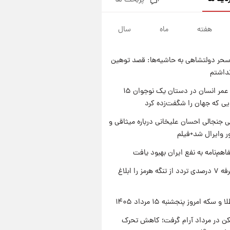
پربحث ها
فال قهوه روزانه پنجشنبه ۱۵ مرداد
ماه ۱۴۰۵
هفته
ماه
سال
۱ روز پیش
فال روزانه واقعی پنجشنبه ۱۵
مرداد ۱۴۰۵
حر دولتشاهی به حاشیه‌ها: قصد توهین
۱ روز پیش
نداشتم
ارزش سهام عدالت برای امروز
چهارشنبه ۱۴ مرداد + جدول
راز طول عمر انسان در دستان یک نوجوان ۱۵
یی که جهان را شگفت‌زده کرد
۱ روز پیش
آغاز طرح جدید فروش مشارکت در
 جنجالی احسان علیخانی درباره میثاقی و
تولید سایپا؛ نام خودرو، مبلغ پیش
 وایرال شد+فیلم
پرداخت و زمان تحویل | سود
مشارکت چند درصد است؟
اهم‌نامه به نفع ایران بهبود یافت
ایران تعرفه ۷ درصدی تردد از تنگه هرمز را ابلاغ
سکه امروز پنجشنبه ۱۵ مرداد ۱۴۰۵
کن در مرداد آرام گرفت؛ کاهش تحرک