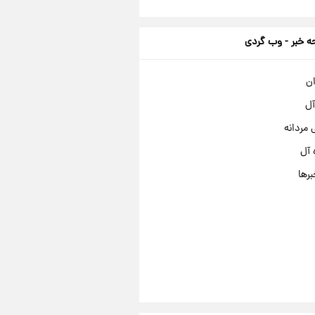
 خبر - وب گردی
ان
آل
مردانه
 آل
برها