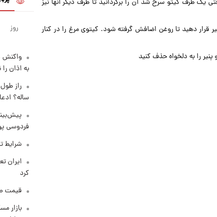
تی یک طرف کیتو سرخ شد آن را برگردانید تا طرف دیگر آنها نیز
روز
 قرار دهید تا روغن اضافش گرفته شود. کیتوی مرغ را در کنار
 پنیر را به دلخواه حذف کنید
واکنش س
به اذان را 
ساله؟ ادعا
پیش‌بینی
فردوسی پور
شرایط تف
کرد
قیمت طلا و 
بازار مس