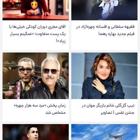
فقیهه سلطانی و افسانه چهره‌آزاد در
آقای مجریِ دوران کودکی خیلی‌ها با
فیلم جدید بهاره رهنما
یک پست متفاوت؛ «غمگینم بسیار
زیاد»!
تیپ گل‌گلی خانم بازیگر جوان در
زمان پخش «مرد سه هزار چهره»
جشن نفس | تصاویر
مشخص شد