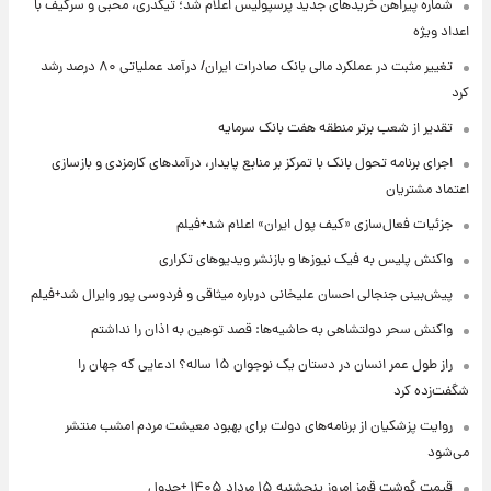
شماره پیراهن خریدهای جدید پرسپولیس اعلام شد؛ تیکدری، محبی و سرگیف با
اعداد ویژه
تغییر مثبت در عملکرد مالی بانک صادرات ایران/ درآمد عملیاتی ۸۰ درصد رشد
کرد
تقدیر از شعب برتر منطقه هفت بانک سرمایه
اجرای برنامه تحول بانک با تمرکز بر منابع پایدار، درآمدهای کارمزدی و بازسازی
اعتماد مشتریان
جزئیات فعال‌سازی «کیف پول ایران» اعلام شد+فیلم
واکنش پلیس به فیک نیوزها و بازنشر ویدیوهای تکراری
پیش‌بینی جنجالی احسان علیخانی درباره میثاقی و فردوسی پور وایرال شد+فیلم
واکنش سحر دولتشاهی به حاشیه‌ها: قصد توهین به اذان را نداشتم
راز طول عمر انسان در دستان یک نوجوان ۱۵ ساله؟ ادعایی که جهان را
شگفت‌زده کرد
روایت پزشکیان از برنامه‌های دولت برای بهبود معیشت مردم امشب منتشر
می‌شود
قیمت گوشت قرمز امروز پنجشنبه ۱۵ مرداد ۱۴۰۵ +جدول