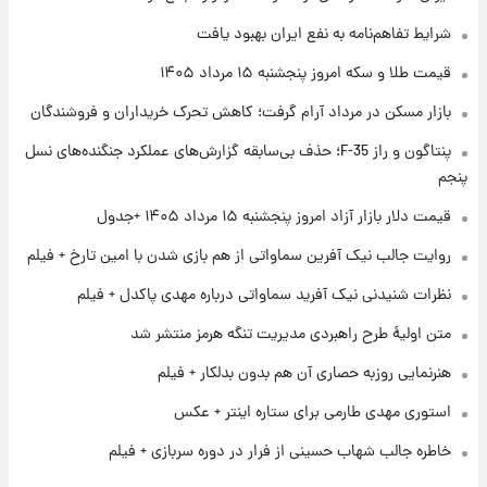
۱ روز پیش
شرایط تفاهم‌نامه به نفع ایران بهبود یافت
فال روزانه واقعی پنجشنبه ۱۵ مرداد ۱۴۰۵
قیمت طلا و سکه امروز پنجشنبه ۱۵ مرداد ۱۴۰۵
بازار مسکن در مرداد آرام گرفت؛ کاهش تحرک خریداران و فروشندگان
۱ روز پیش
پنتاگون و راز F-35؛ حذف بی‌سابقه گزارش‌های عملکرد جنگنده‌های نسل
ارزش سهام عدالت برای امروز چهارشنبه ۱۴ مرداد
+ جدول
پنجم
قیمت دلار بازار آزاد امروز پنجشنبه ۱۵ مرداد ۱۴۰۵ +جدول
۱ روز پیش
آغاز طرح جدید فروش مشارکت در تولید سایپا؛
روایت جالب نیک آفرین سماواتی از هم بازی شدن با امین تارخ + فیلم
نام خودرو، مبلغ پیش پرداخت و زمان تحویل |
نظرات شنیدنی نیک آفرید سماواتی درباره مهدی پاکدل + فیلم
سود مشارکت چند درصد است؟
متن اولیۀ طرح راهبردی مدیریت تنگه هرمز منتشر شد
هنرنمایی روزبه حصاری آن هم بدون بدلکار + فیلم
استوری مهدی طارمی برای ستاره اینتر + عکس
خاطره جالب شهاب حسینی از فرار در دوره سربازی + فیلم