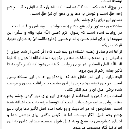
نوشته است.
در نهج‌البلاغه حکمت ۴۰۰ آمده است که: العَینُ حَقّ وَ الرّقَی حَقّ... چشم
زخم حقّ است و توسل به دعا برای دفع آن نیز حقّ است.
دستوراتی برای رفع چشم زخم
ساده‌ترین دستور برای رفع چشم زخم خواندن سوره ناس و فلق است.
در روایات آمده است که رسول اکرم (صلی الله علیه وآله و سلّم) این
سوره‌ها را برای امام حسن و امام حسین (علیهماالسّلام) به عنوان تعویذ
قرائت می‌کرد.
از آقا امام صادق (علیه السّلام) روایت شده که: اگر کسی از شما چیزی از
برادرش او را متعجب ساخت سه بار بگویید: ماشاء‌الله لا حول و لا قوة
الا بالله العلی العظیم. در برخی روایات گفته می‌شود که تکبیر بگویید تا
تأثیر چشم زخم از بین برود.
البته نباید از این امر غافل شد که زیاده‌گویی ها در این مسئله بسیار
است. در بین توده مردم برخی از این مباحث با خرافات عجین و موجب
شده برخی اصل آن را هم انکار کنند.
اسفند دود کردن و استفاده از مهره‌های آبی برای دور کردن چشم زخم
مبنای روایی ندارد، موضوعاتی است که توسط مردم به بحث اضافه شده
است. همان‌طور که در احادیث و روایات آمده اصل تأثیر دعا برای دفع
چشم زخم قابل انکار نیست، اما باز کردن دکانی برای نوشتن دعا و
ادعای دعانویسی به هیچ وجه قابل قبول نیست، میدان دادن به این
افراد نیز گناه محسوب می‌شود.