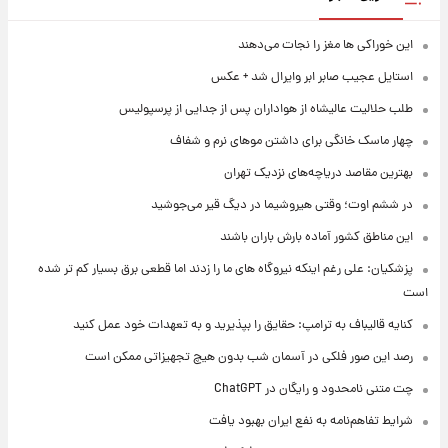
این خوراکی ها مغز را نجات می‌دهند
استایل عجیب صابر ابر وایرال شد + عکس
طلب حلالیت عالیشاه از هواداران پس از جدایی از پرسپولیس
چهار ماسک خانگی برای داشتن موهای نرم و شفاف
بهترین مقاصد دریاچه‌های نزدیک تهران
در ششم اوت؛ وقتی هیروشیما در دیگ قیر می‌جوشید
این مناطق کشور آماده بارش باران باشند
پزشکیان: علی رغم اینکه نیروگاه های ما را زدند اما قطعی برق بسیار کم تر شده
است
کنایه قالیباف به ترامپ: حقایق را بپذیرید و به تعهدات خود عمل کنید
رصد این صور فلکی در آسمان شب بدون هیچ تجهیزاتی ممکن است
چت متنی نامحدود و رایگان در ChatGPT
شرایط تفاهم‌نامه به نفع ایران بهبود یافت