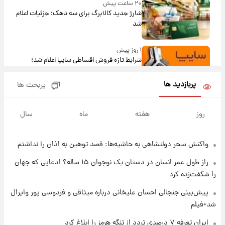
۲۰ ساعت پیش
شارژ جدید کالابرگ برای سه دهک؛ جزئیات اعلام
شد
۱ روز پیش
شرایط تازه فروش اقساطی سایپا اعلام شد؛
شاهین، کوییک، اطلس، سهند و ساینا با اقساط
بلندمدت + جدول
پربازدید ها
پربحث ها
۱ روز پیش
سیگنال‌های جدید برای بازار طلا؛ پیش‌بینی
روز
هفته
ماه
سال
قیمت سکه و طلا فردا
واکنش سحر دولتشاهی به حاشیه‌ها: قصد توهین به اذان را نداشتم
۱ روز پیش
فال حافظ پنجشنبه ۱۵ مرداد ماه ۱۴۰۵
راز طول عمر انسان در دستان یک نوجوان ۱۵ ساله؟ ادعایی که جهان
را شگفت‌زده کرد
۱ روز پیش
پیش‌بینی جنجالی احسان علیخانی درباره میثاقی و فردوسی پور وایرال
فال قهوه روزانه پنجشنبه ۱۵ مرداد ماه ۱۴۰۵
شد+فیلم
ایران تعرفه ۷ درصدی تردد از تنگه هرمز را ابلاغ کرد