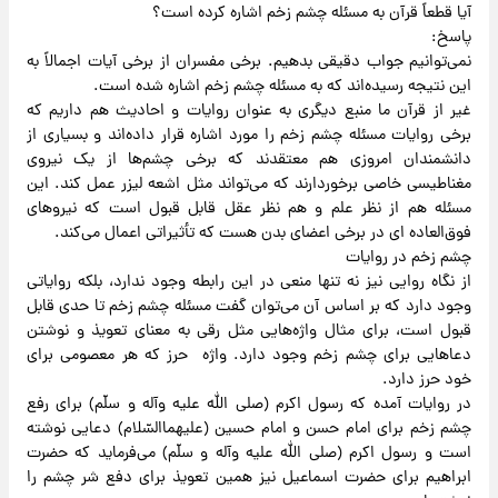
آیا قطعاً قرآن به مسئله چشم زخم اشاره کرده است؟
پاسخ:
نمی‌توانیم جواب دقیقی بدهیم. برخی مفسران از برخی آیات اجمالاً به
این نتیجه رسیده‌اند که به مسئله چشم زخم اشاره شده است.
غیر از قرآن ما منبع دیگری به عنوان روایات و احادیث هم داریم که
برخی روایات مسئله چشم زخم را مورد اشاره قرار داده‌اند و بسیاری از
دانشمندان امروزی هم معتقدند که برخی چشم‌ها از یک نیروی
مغناطیسی خاصی برخوردارند که می‌تواند مثل اشعه لیزر عمل کند. این
مسئله هم از نظر علم و هم نظر عقل قابل قبول است که نیروهای
فوق‌العاده ای در برخی اعضای بدن هست که تأثیراتی اعمال می‌کند.
چشم زخم در روایات
از نگاه روایی نیز نه تنها منعی در این رابطه وجود ندارد، بلکه روایاتی
وجود دارد که بر اساس آن می‌توان گفت مسئله چشم زخم تا حدی قابل
قبول است، برای مثال واژه‌هایی مثل رقی به معنای تعویذ و نوشتن
دعاهایی برای چشم زخم وجود دارد. واژه حرز که هر معصومی برای
خود حرز دارد.
در روایات آمده که رسول اکرم (صلی الله علیه وآله و سلّم) برای رفع
چشم زخم برای امام حسن و امام حسین (علیهماالسّلام) دعایی نوشته
است و رسول اکرم (صلی الله علیه وآله و سلّم) می‌فرماید که حضرت
ابراهیم برای حضرت اسماعیل نیز همین تعویذ برای دفع شر چشم را