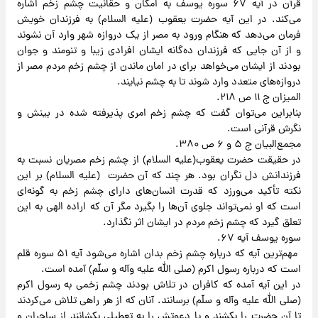
قرآن در آیه ۶۷ سوره یوسف به امکان و حقانیت چشم زخم اشاره
می‌کند. در این آیه حضرت یعقوب (علیه السلام) به فرزندان خویش
فرمان می‌دهد که هنگام ورود به مصر از یک دروازه شهر وارد آن نشوند
و از آن جایی که فرزندان ده‌گانه ایشان افرادی زیبا و تنومند و جوان
بودند از ایشان می‌خواهد برای در امان ماندن از چشم زخم مردم مصر از
دروازه‌های متعدد وارد شوند تا به چشم نیایند.
المیزان ج ۱۱ ص ۲۱۸.
بنابراین می‌توان گفت که چشم زخم امری پذیرفته شده در بینش و
نگرش قرآنی است.
مجمع‌البیان ج ۵ و ۶ ص ۳۸۰.
در حقیقت حضرت یعقوب(علیه السلام) از چشم زخم مصریان نسبت به
فرزندانش دل نگران بود. هر چند که آن حضرت (علیه السلام) بر این
نکته تأکید می‌ورزد که قدرت انسان‌های دارای چشم زخم به گونه‌ای
است که او نمی‌تواند جلوی آن‌ها را بگیرد مگر آن که اراده الهی به این
تعلق گیرد که چشم زخم مردم در ایشان اثر نگذارد.
سوره یوسف آیه ۶۷.
مهم‌ترین آیه که درباره چشم زخم بدان اشاره می‌شود آیه ۵۱ سوره قلم
است که درباره رسول اکرم (صلی الله علیه وآله و سلّم) آمده است.
در این آیه آمده که کافران در تلاش بودند چشم زخمی به رسول اکرم
(صلی الله علیه وآله و سلّم) برسانند. آنان که از هر راهی تلاش می‌کردند
تا آن حضرت را بکشند و یا دعوتش را به تعطیلی بکشانند از ساحران و