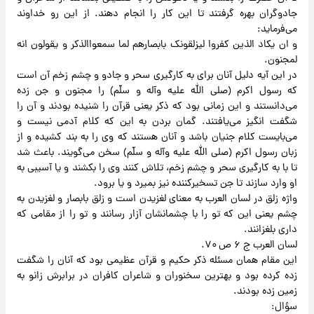
جادوگران بهره گرفتند تا این کار را انجام دهند. از این رو خداوند
می‌فرماید:
و ان یکاد الذین کفروا لیزلقونک بابصارهم لما سمعواالذکر و یقولون انه
لمجنون.
در این آیه دلیل آنان برای به کارگیری سحر و جادو و چشم زخم آن است
که رسول اکرم (صلی الله علیه وآله و سلّم) را مجنون و جن زده
می‌دانستند و این زمانی بود که ذکر یعنی قرآن را شنیده بودند و آن را
شگفت انگیز می‌یافتند. گمان بردن به این که کلام آدمی نیست و
می‌بایست کلام جنیان باشد و آنان هستند که وی را به بند کشیده و از
زبان رسول اکرم (صلی الله علیه وآله و سلّم) سخن می‌گویند. باعث شد
تا با به کارگیری سحر و چشم زخم، تلاش کنند وی را بکشند و یا آسیبی به
او وارد سازند تا جن تسخیرکننده نیز بمیرد و یا برود.
واژه زلق در لسان العرب به معنای لغزیدن است و زلق بابصار و لغزیدن به
چشم یعنی این که تو را با چشمانشان آزار رسانند و تو را از مقامی که
داری بلغزانند.
لسان العرب ج ۶ ص ۷۰.
این مقام همان مسئله ذکر حکیم و قرآن عظیمی بود که آنان را شگفت
زده کرده بود و بهترین سخنوران و شاعران کافران در برابرش زانو به
زمین زده بودند.
سؤال: