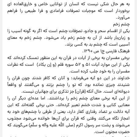
به هر حال شکی نیست که انسان از توانایی خاص و خارق‌العاده ای
برخوردار است که موجبات تصرفات فرامادی و فرا طبیعی را فراهم
می‌آورد.
چشم زخم
یکی از اقسام سحر و جادو، تصرّفات چشم است که اگر به گونه آسیب زا
و زیان‌بار باشد از آن به چشم زخم یاد می‌شود. چشم زخم به معنای
آسیبی است که چشم بد به کسی بزند.
فرهنگ فارسی ج۱ ص ۱۲۹۰.
برخی مفسران به برخی از آیات در قرآن به این منظور تمسک کرده‌اند که
یکی از این موارد آیات ۵۱ و ۵۲ سوره قلم (و إن یکاد) است که نظرات
مفسران را به خود جلب کرده است.
خداوند در این دو آیه می‌فرماید: و آنان که کافر شدند چون قرآن را
شنیدند چیزی نمانده بود که تو را چشم بزنند و می‌گفتند او واقعاً
دیوانه‌ای است. حال آنکه [قرآن] جز تذکری برای جهانیان نیست.
از این آیه برخی معنای چشم زخم را برداشتند. اما عده‌ای دیگر آن را
معنایی کنایی و شدت خشم تعبیر کرده‌اند. حتی برخی گفته‌اند که این
آیه دلالت بر تضاد رفتاری کفار دارد، یعنی از طرفی با چشم‌های خود به
اعجاز نگاه می‌کنند وقتی که قرآن برای آن‌ها خوانده می‌شود مجذوب
می‌شوند و پشت سر رسول اکرم (صلی الله علیه وآله و سلّم) می‌گویند که
حضرت مجنون است.