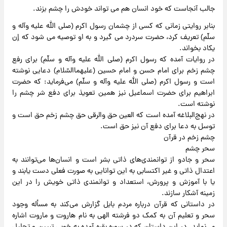
جالب آنجاست که خود انسان هم می تواند خودش را چشم بزند.
بنابر روایتی زمانی که کسی از چشمان رسول اکرم (صلی الله علیه وآله و
سلّم) تعریف کرد، حضرت سردرد می گیرد و به او توصیه می شود که إن
یکاد بخواند.
در روایات آمده که رسول اکرم (صلی الله علیه وآله و سلّم) برای رفع
چشم زخم برای امام حسن و امام حسین (علیهماالسّلام) دعایی نوشته
است و رسول اکرم (صلی الله علیه وآله و سلّم) می‌فرماید: که حضرت
ابراهیم برای حضرت اسماعیل نیز همین تعویذ برای دفع شر چشم را
نوشته است.
در نهج‌البلاغه آمده است که العین حق والرقی حق چشم زخم حق است و
توسل به دعا برای دفع آن نیز حق است.
چشم زخم در قرآن
سحر چشم
سحر و جادو از توانمندی‌های ذاتی بشر است و انسان‌ها می‌توانند به
اعتدال ذاتی و غیر اکتسابی به این توانایی به صورت فعلی دست یابند و
یا با آموزش و پرورش، استعداد و توانمندی ذاتی خویش را در این
زمینه آشکار سازند.
در داستانی که قرآن درباره مردم بابل گزارش می‌کند به مسأله وجود
سحر و تعلیم آن به کمک دو فرشته الهی به نام هاروت و ماروت اشاره