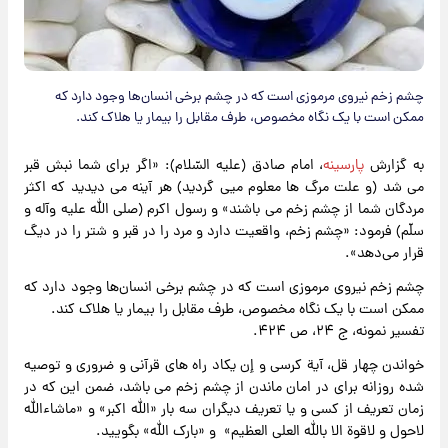
چشم زخم نیروی مرموزی است که در چشم برخی انسان‌ها وجود دارد که
ممکن است با یک نگاه مخصوص، طرف مقابل را بیمار یا هلاک کند.
به گزارش
پارسینه
، امام صادق‌ (علیه السّلام): «اگر برای شما نبش قبر
می ‌شد (و علت مرگ‌ ها معلوم میی گردید) هر آینه می ‌دیدید که اکثر
مردگان شما از چشم زخم می ‌باشند» و رسول اکرم (صلی الله علیه وآله و
سلّم) فرمود: «چشم زخم، واقعیت دارد و مرد را در قبر و شتر را در دیگ
قرار می‌دهد».
چشم زخم نیروی مرموزی است که در چشم برخی انسان‌ها وجود دارد که
ممکن است با یک نگاه مخصوص، طرف مقابل را بیمار یا هلاک کند.
تفسیر نمونه، ج ۲۴، ص ۴۲۴.
خواندن چهار قل، آیة کرسی و إن یکاد راه های قرآنی و ضروری و توصیه
شده روزانه برای در امان ماندن از چشم زخم می باشد، ضمن این که در
زمان تعریف از کسی و یا تعریف دیگران سه بار «الله اکبر» و «ماشاءالله
لاحول و لاقوة الا بالله العلی‌ العظیم» و «بارک الله» بگویید.