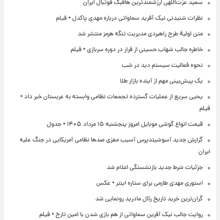
سعید عزت‌اللهی ارزشمندترین هافبک فوتبال ایران
نظرات شنیدنی نیک آفرید سماواتی درباره مهدی پاکدل + فیلم
متن اولیۀ طرح راهبردی مدیریت تنگه هرمز منتشر شد
خاطره جالب شهاب حسینی از فرار در دوره سربازی + فیلم
نحوه فعالیت سیستم دید در شب
یک پیش‌بینی مهم از آینده بازار طلا
یحیی سریع از عملیات گسترده تجمعات نظامی وابسته به عربستان خبر داد +
فیلم
قیمت انواع گوشی موبایل امروز پنجشنبه ۱۵ مرداد ۱۴۰۵ + جدول
گزارش جدید آسوشیتدپرس آسیب مغزی صدها نظامی آمریکایی در جنگ علیه
ایران
جزئیات شرط جدید بازنشستگی اعلام شد
استوری مهدی طارمی برای ستاره اینتر + عکس
گران‌ترین خرید تاریخ رئال مادرید رونمایی شد
روایت جالب نیک آفرین سماواتی از هم بازی شدن با امین تارخ + فیلم