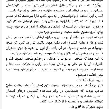
می‌نماید. در این داستان که در سوره بقره آمده به خوبی تبیین و تحلیل
می‌گردد که سحر و جادو قابل تعلیم و آموزش است و کارکردهای
بسیاری دارد و می‌تواند امری مثبت و سازنده و یا منفی و زیان‌بار باشد.
انسان این استعداد و توانمندی را به طور ذاتی دارا می‌باشد که از عناصر
فرامادی استفاده کند و یا ابزارهای مادی را در امور فرامادی به کار گیرد
در مورد اخیر مراد آن است که شخص می‌تواند از امور مادی چون چشم
برای امری معنوی مانند محبت و دشمنی بهره ببرد.
در داستان سحر جادوگران مصری و مبارزه ایشان با حضرت موسی(علی
نبیّنا و آله و علیه السّلام) این نکته مورد تاکید قرار می‌گیرد که سحر
می‌تواند در چشم و تصرف در آن باشد. از این رو نفوذ جادوی ساحران
فرعونی در چشم بنی اسرائیل بوده که موجب وحشت ایشان می‌شود.
به این معنا که شخص می‌تواند با اعمالی، در چشم شخص تصرف کند و
تأثیرات آن را در جان و روحش ببیند. بنابراین با حرکت طناب‌ها و
ریسمان‌ها در چشمان مردمان تصرف شده و در جان ایشان وحشت و
ترس افکنده می‌شود.
سوره اعراف آیه ۱۱۶.
کافران مکّه نیز در برابر معجزات رسول اکرم (صلی الله علیه وآله و سلّم)
مدعی بودند که چشمانش در برابر مشاهده گشایش درهای آسمان
مسحور شدند و در حقیقت حضرت در چشمان ایشان تصرف کرده تا
نتوانند حقیقت و واقعیت را از خیال جدا کنند.
سوره حجر آیات ۱۴ و ۱۵.