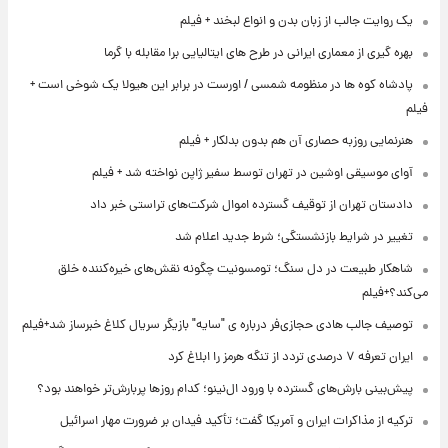
یک روایت جالب از زبان بدن و انواع لبخند + فیلم
بهره گیری از معماری ایرانی در طرح های ایتالیایی برا مقابله با گرما
پادشاه کوه ها در منظومه شمسی / اورست در برابر این هیولا یک شوخی است +
فیلم
هنرنمایی روزبه حصاری آن هم بدون بدلکار + فیلم
آوای موسیقی اوشین در تهران توسط سفیر ژاپن نواخته شد + فیلم
دادستان تهران از توقیف گسترده اموال شرکت‌های تراستی خبر داد
تغییر در شرایط بازنشستگی؛ شرط جدید اعلام شد
شاهکار طبیعت در دل سنگ؛ تومسونیت چگونه نقش‌های خیره‌کننده خلق
می‌کند؟+فیلم
توصیف جالب هادی حجازی‌فر درباره ی "سایه" بازیگر سریال کلاغ خبرساز شد+فیلم
ایران تعرفه ۷ درصدی تردد از تنگه هرمز را ابلاغ کرد
پیش‌بینی بارش‌های گسترده با ورود ال‌نینو؛ کدام روزها پربارش‌تر خواهند بود؟
ترکیه از مذاکرات ایران و آمریکا گفت؛ تأکید فیدان بر ضرورت مهار اسرائیل