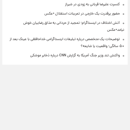
کنسرت علیرضا قربانی به زودی در شیراز
حضور پرقدرت یک خارجی در تمرینات استقلال +عکس
آتش اختلاف در اینستاگرام؛ تمجید از حردانی به مذاق رضاییان خوش
نیامد+عکس
توضیحات یک متخصص درباره تبلیغات اینستاگرامی خداحافظی با عینک بعد از
۵۰ سالگی؛ واقعیت یا شایعه؟
واکنش تند وزیر جنگ آمریکا به گزارش CNN درباره ذخایر موشکی