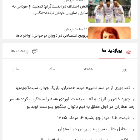
۱۴ ساعت پیش
آتش اختلاف در اینستاگرام؛ تمجید از حردانی به
مذاق رضاییان خوش نیامد+عکس
۱۴ ساعت پیش
پروین اعتصامی در دوران نوجوانی؛ اواخر دهه
۱۲۹۰ شمسی
پربازدید ها
پربحث ها
۱۴ ساعت پیش
قدرت‌نمایی نظامی چین؛ بمب‌افکن حامل موشک
روز
هفته
ماه
سال
هسته‌ای در آسمان ظاهر شد
تصاویری از مراسم تشییع مریم همتیان، بازیگر جوان سینما/ویدیو
۱۵ ساعت پیش
رونالدو از گنجینه خودروهای لوکسش رونمایی
چهره خشن و انرژی زنانه سپیده خداوردی همه را میخکوب کرد؛ همسر
کرد
رضا عطاران در اجل معلق به تیم بانوان جنگجو پیوست!/ویدیو
۱۶ ساعت پیش
قیمت طلا امروز چهارشنبه ۱۴ مرداد ۱۴۰۵
قیمت دلار در بازار آزاد امروز چهارشنبه ۱۴ مرداد
استایل جالب سوپرمدل روس در اصفهان
۱۴۰۵/ نرخ‌ها ثابت ماند؟ +جدول