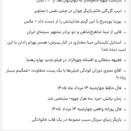
بازگشت چهره خاطره‌ساز به تلویزیون بعد از ۳۳ سال
۱۶ ساعت پیش
تیپ گل‌گلی خانم بازیگر جوان در جشن نفس | تصاویر
علی مطهری: اجرای کامل تفاهم‌نامه اسلام‌آباد،
پیروزی بزرگ‌تری برای ایران است
پوریا پورسرخ با این گریم جذابیتش را از دست داد + عکس
قابی از نیما شاهرخ‌شاهی و دو برادر مشهور سینمای ایران
۱۷ ساعت پیش
واکنش تند تاکر کارلسون به حمله آمریکا به
استایل تابستانی مینا مختاری در کنار پسرش؛ همسر بهرام رادان با این
مدرسه میناب؛ «باید سیلی محکمی به صورت
تیپ دیده شد!
ترامپ زد»
فقیهه سلطانی و افسانه چهره‌آزاد در فیلم جدید بهاره رهنما
۱۷ ساعت پیش
قیمت طلا و سکه امروز چهارشنبه ۱۴ مرداد
آقای مجریِ دوران کودکی خیلی‌ها با یک پست متفاوت؛ «غمگینم بسیار
۱۴۰۵/کاهش قیمت طلا و سکه
زیاد»!
فال حافظ چهارشنبه ۱۴ مرداد ماه ۱۴۰۵
زمان پخش «مرد سه هزار چهره» مشخص شد
فال روزانه واقعی چهارشنبه ۱۴ مرداد ۱۴۰۵
بازیگر زیبای سریال سیب ممنوعه در یک قاب خانوادگی