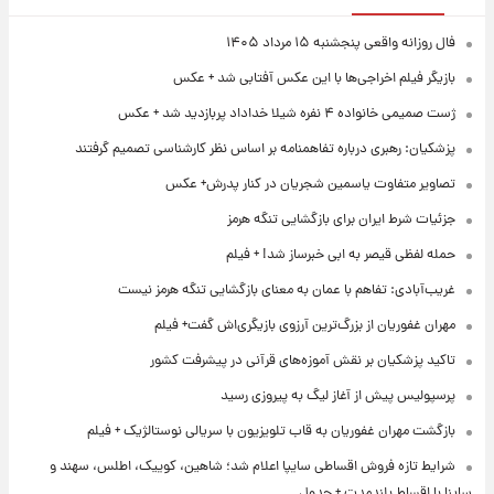
فال روزانه واقعی پنجشنبه ۱۵ مرداد ۱۴۰۵
بازیگر فیلم اخراجی‌ها با این عکس آفتابی شد + عکس
ژست صمیمی خانواده ۴ نفره شیلا خداداد پربازدید شد + عکس
پزشکیان: رهبری درباره تفاهمنامه بر اساس نظر کارشناسی تصمیم گرفتند
تصاویر متفاوت یاسمین شجریان در کنار پدرش+ عکس
جزئیات شرط ایران برای بازگشایی تنگه هرمز
حمله لفظی قیصر به ابی خبرساز شد! + فیلم
غریب‌آبادی: تفاهم با عمان به معنای بازگشایی تنگه هرمز نیست
مهران غفوریان از بزرگ‌ترین آرزوی بازیگری‌اش گفت+ فیلم
تاکید پزشکیان بر نقش آموزه‌های قرآنی در پیشرفت کشور
پرسپولیس پیش از آغاز لیگ به پیروزی رسید
بازگشت مهران غفوریان به قاب تلویزیون با سریالی نوستالژیک + فیلم
شرایط تازه فروش اقساطی سایپا اعلام شد؛ شاهین، کوییک، اطلس، سهند و
ساینا با اقساط بلندمدت + جدول