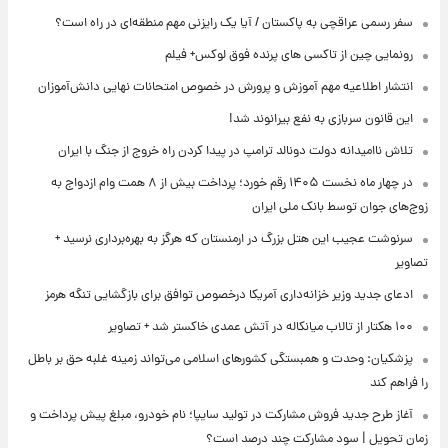
سفر رسمی عراقچی به پاکستان / آیا یک رایزنی مهم منطقه‌ای در راه است؟
رونمایی چین از تاکسی های پرنده فوق لوکس+ فیلم
انتشار اطلاعیه مهم آموزش و پرورش در خصوص امتحانات نهایی دانش‌آموزان
این قانون سربازی به نفع بیرانوند شد!
تلاش ناامیدانه‌ دولت دونالد ترامپ در پیدا کردن راه خروج از جنگ با ایران
در چهار ماه نخست ۱۴۰۵ رقم خورد؛ پرداخت بیش از ۸ همت وام ازدواج به
زوج‌های جوان توسط بانک ملی ایران
سرنوشت عجیب این هتل بزرگ در ارمنستان که هرگز به بهره‌برداری نرسید +
تصاویر
ادعای جدید وزیر خزانه‌داری آمریکا درخصوص توافق برای بازگشایی تنگه هرمز
۱۰۰ هکتار از تالاب میانکاله در آتش عمدی خاکستر شد + تصاویر
پزشکیان: وحدت و همبستگی کشورهای اسلامی می‌تواند زمینه غلبه حق بر باطل
را فراهم کند
آغاز طرح جدید فروش مشارکت در تولید سایپا؛ نام خودرو، مبلغ پیش پرداخت و
زمان تحویل | سود مشارکت چند درصد است؟