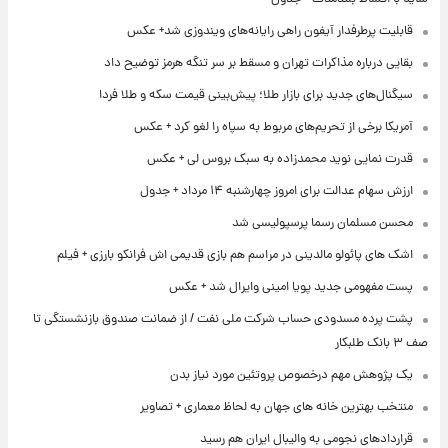
قابلیت پرطرفدار آیفون راهی رایانه‌های ویندوزی شد+ عکس
بقایی درباره مذاکرات تهران و مسقط بر سر تنگه هرمز توضیح داد
سیگنال‌های جدید برای بازار طلا؛ پیش‌بینی قیمت سکه و طلا فردا
آمریکا برخی از تحریم‌های مربوط به سپاه را لغو کرد + عکس
قدرت نمایی نوید محمدزاده به سبک بروس لی + عکس
ارزش سهام عدالت برای امروز چهارشنبه ۱۴ مرداد + جدول
محسن مسلمان رسما پرسپولیسی شد
اشک های پائولو مالدینی در مراسم هم بازی قدیمی اش فرانکو بارزی + فیلم
پست مفهومی جدید پویا امینی وایرال شد + عکس
پشت پرده‌ مسدودی حساب شرکت ملی نفت / از ضمانت صندوق بازنشستگی تا
صف ۳ بانک طلبکار
یک پژوهش مهم درخصوص پروتئین مورد نیاز بدن
منتخب بهترین خانه های جهان به لحاظ معماری + تصاویر
قراردادهای نجومی به والیبال ایران هم رسید