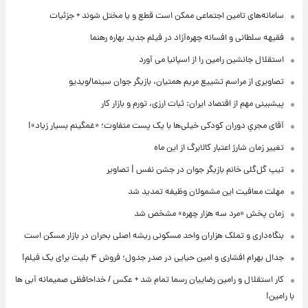
سامانه‌های تامین اجتماعی ممکن است قطع و یا مختل شوند + جزئیات
فقیهه سلطانی و افسانه چهره‌آزاد در فیلم جدید بهاره رهنما
استقلال جانشین رامین را از اسپانیا می آورد
تصاویری از مراسم تشییع مریم همتیان، بازیگر جوان سینما/ویدیو
پیشبینی مهم از اقتصاد ایران: ثبات ارزی، تورم و بازار کار
آقای مجریِ دوران کودکی خیلی‌ها با یک پست متفاوت؛ «غمگینم بسیار زیاد»!
تغییر زمان شارژ اعتبار کالابرگ از این ماه
تیپ گل‌گلی خانم بازیگر جوان در جشن نفس | تصاویر
مهلت معافیت این مشمولان وظیفه تمدید شد
زمان پخش «مرد سه هزار چهره» مشخص شد
بنگاه‌داری و تملک هزاران واحد مسکونی ریشه اصلی بحران در بازار مسکن است
جدال بهرام افشاری و امین حیایی در صدر جدول؛ فروش ۴ بلیت برای یک فیلم!
کار استقلال و رامین رضاییان رسما تمام شد + عکس / خداحافظی صمیمانه آبی ها
با رامین!