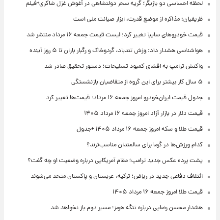
لحظه احساسی دو بازیگر؛ گریه سحر دولتشاهی در آغوش غزل شاکری+فیلم
ظریفیان: مذاکره از موضع قدرت، ابزار صیانت ملی است
قیمت خودروهای سایپا تغییر کرد؛ لیست قیمت جمعه ۱۶ مرداد منتشر شد
هواشناسی هشدار داد: وزش تندباد، گردوخاک و رگبار باران تا ۵ روز آینده
واکنش ترامپ به افشای کمبود تسلیحات؛ دستور تحقیق صادر شد
۵ سال کار بیشتر برای این گروه از متقاضیان بازنشستگی
جدول قیمت ایران‌خودرو امروز جمعه ۱۶ مرداد؛ قیمت‌ها تغییر کرد
قیمت دلار در بازار آزاد امروز جمعه ۱۶ مرداد ۱۴۰۵
قیمت طلا و سکه امروز جمعه ۱۶ مرداد ۱۴۰۵ +جدول
کدام ورزش‌ها در گرما برای سالمندان مناسب‌ترند؟
پشت پرده عکس جدید ترامپ؛ مقام آمریکایی درباره وضعیت او چه گفت؟
ائتلاف دفاعی جدید در ریاض؛ ترکیه، عربستان و پاکستان متحد می‌شوند
قیمت طلا امروز جمعه ۱۶ مرداد ۱۴۰۵
هشدار محسن رضایی درباره تنگه هرمز؛ مسیر دوم باز نخواهد شد