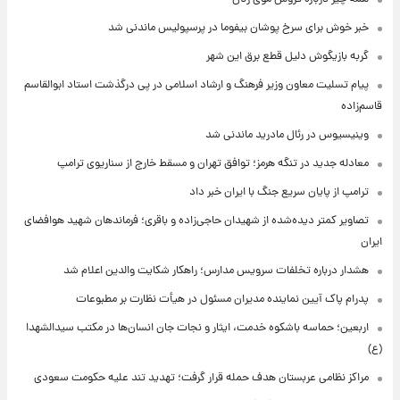
خبر خوش برای سرخ پوشان بیفوما در پرسپولیس ماندنی شد
گربه بازیگوش دلیل قطع برق این شهر
پیام تسلیت معاون وزیر فرهنگ و ارشاد اسلامی در پی درگذشت استاد ابوالقاسم
قاسم‌زاده
وینیسیوس در رئال مادرید ماندنی شد
معادله جدید در تنگه هرمز؛ توافق تهران و مسقط خارج از سناریوی ترامپ
ترامپ از پایان سریع جنگ با ایران خبر داد
تصاویر کمتر دیده‌شده از شهیدان حاجی‌زاده و باقری؛ فرماندهان شهید هوافضای
ایران
هشدار درباره تخلفات سرویس مدارس؛ راهکار شکایت والدین اعلام شد
پدرام پاک آیین نماینده مدیران مسئول در هیأت نظارت بر مطبوعات
اربعین؛ حماسه باشکوه خدمت، ایثار و نجات جان انسان‌ها در مکتب سیدالشهدا
(ع)
مراکز نظامی عربستان هدف حمله قرار گرفت؛ تهدید تند علیه حکومت سعودی