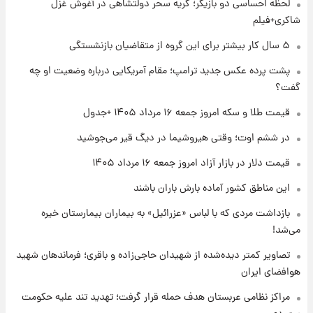
لحظه احساسی دو بازیگر؛ گریه سحر دولتشاهی در آغوش غزل
شد؛ تیکدری، محبی و سرگیف با اعداد ویژه
شاکری+فیلم
۱ روز پیش
۵ سال کار بیشتر برای این گروه از متقاضیان بازنشستگی
جزئیات فعال‌سازی «کیف پول ایران» اعلام
پشت پرده عکس جدید ترامپ؛ مقام آمریکایی درباره وضعیت او چه
شد+فیلم
گفت؟
۱ روز پیش
قیمت طلا و سکه امروز جمعه ۱۶ مرداد ۱۴۰۵ +جدول
تغییر تند قیمت محصولات ایران‌خودرو و سایپا
امروز پنجشنبه ۱۵ مرداد ۱۴۰۵ +جدول
در ششم اوت؛ وقتی هیروشیما در دیگ قیر می‌جوشید
قیمت دلار در بازار آزاد امروز جمعه ۱۶ مرداد ۱۴۰۵
۱ روز پیش
این مناطق کشور آماده بارش باران باشند
قیمت طلا و سکه امروز پنجشنبه ۱۵ مرداد ۱۴۰۵
بازداشت مردی که با لباس «عزرائیل» به بیماران بیمارستان خیره
می‌شد!
۱ روز پیش
شارژ جدید کالابرگ برای سه دهک؛ جزئیات اعلام
تصاویر کمتر دیده‌شده از شهیدان حاجی‌زاده و باقری؛ فرماندهان شهید
شد
هوافضای ایران
مراکز نظامی عربستان هدف حمله قرار گرفت؛ تهدید تند علیه حکومت