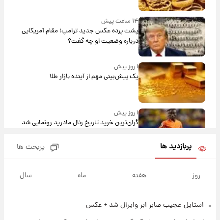
۱۴ ساعت پیش
پشت پرده عکس جدید ترامپ؛ مقام آمریکایی
درباره وضعیت او چه گفت؟
۱ روز پیش
یک پیش‌بینی مهم از آینده بازار طلا
۱ روز پیش
گران‌ترین خرید تاریخ رئال مادرید رونمایی شد
پربازدید ها
پربحث ها
۱ روز پیش
پیش‌بینی بارش‌های گسترده با ورود ال‌نینو؛ کدام
روز
هفته
ماه
سال
روزها پربارش‌تر خواهند بود؟
استایل عجیب صابر ابر وایرال شد + عکس
۱ روز پیش
شماره پیراهن خریدهای جدید پرسپولیس اعلام