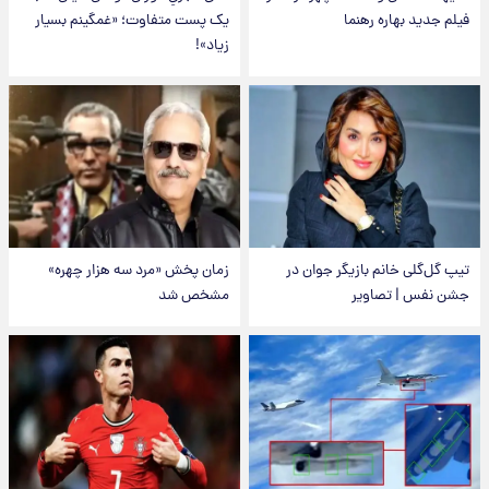
فیلم جدید بهاره رهنما
یک پست متفاوت؛ «غمگینم بسیار
زیاد»!
تیپ گل‌گلی خانم بازیگر جوان در
زمان پخش «مرد سه هزار چهره»
جشن نفس | تصاویر
مشخص شد