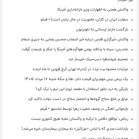
واکنش همتی به اظهارات وزیر خزانه‌داری آمریکا
سفارت ایران در کازان: ماموریت در حال پایان است! + فیلم
بازگشت مازیار لرستانی به تلویزیون
واکنش خبرگزاری فارس درباره خبر انتصاب محسن رضایی به دبیری شعام
عابدینی: سپاه با پدافند بومی هواگردهای آمریکا را شکار و غنیمت گرفت
تصمیم غیرمنتظره دیپ‌سیک خبرساز شد
جزئیات محدودیت تردد در آزادراه تهران کرج قزوین تا ماه آینده
یک پیش ‌بینی مهم برای قیمت دلار، طلا و سکه شنبه ۱۷ مرداد ۱۴۰۵
بازیکن به درد نخور استقلال با مقصد اروپا این تیم را ترک کرد!
عراق بر خلع سلاح گروه‌ها و انحصار سلاح در دست دولت تاکید کرد
بازخوانی آهنگی در وصف حضرت زهرا توسط شادمهر + فیلم
ریاض: توافق دفاعی با ترکیه و پاکستان علیه هیچ کشوری نیست
بازداشت مردی که با لباس «عزرائیل» به بیماران بیمارستان خیره می‌شد!
همه چیز درباره فروش موی زنان