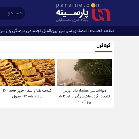
صفحه نخست
اقتصادی
سیاسی
بین‌الملل
اجتماعی
فرهنگی
ورزشی
گوناگون
هواشناسی هشدار داد: وزش
قیمت طلا و سکه امروز جمعه ۱۶
تندباد، گردوخاک و رگبار باران تا ۵
مرداد ۱۴۰۵ +جدول
روز آینده