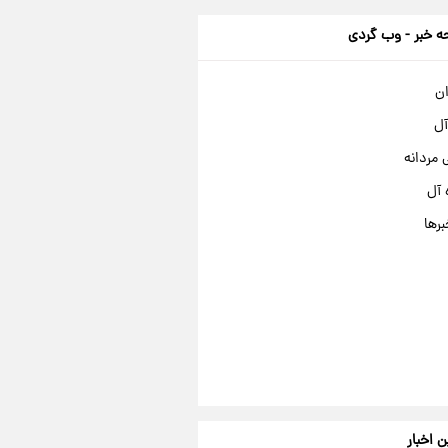
 خبر - وب گردی
ان
آل
مردانه
 آل
برها
ن اخبار