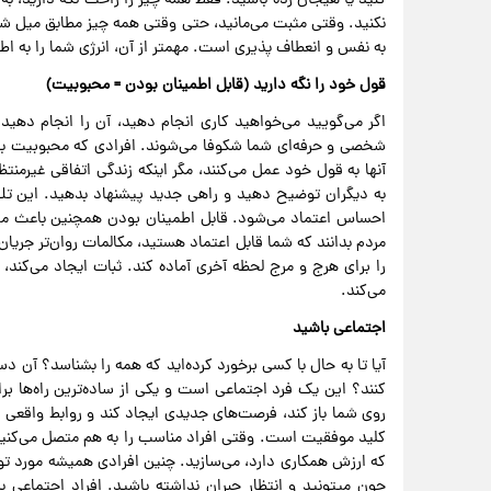
کنید یا هیجان زده باشید. فقط همه چیز را راحت نگه دارید، به
نکنید. وقتی مثبت می‌مانید، حتی وقتی همه چیز مطابق میل شم
به نفس و انعطاف پذیری است. مهمتر از آن، انرژی شما را به اطرا
قول خود را نگه دارید (قابل اطمینان بودن = محبوبیت)
اگر می‌گویید می‌خواهید کاری انجام دهید، آن را انجام دهید.
شخصی و حرفه‌ای شما شکوفا می‌شوند. افرادی که محبوبیت بالا
آنها به قول خود عمل می‌کنند، مگر اینکه زندگی اتفاقی غیرم
به دیگران توضیح دهید و راهی جدید پیشنهاد بدهید. این ت
احساس اعتماد می‌شود. قابل اطمینان بودن همچنین باعث می‌
مردم بدانند که شما قابل اعتماد هستید، مکالمات روان‌تر جریا
را برای هرج و مرج لحظه آخری آماده کند. ثبات ایجاد می‌کند، ک
می‌کند.
اجتماعی باشید
آیا تا به حال با کسی برخورد کرده‌اید که همه را بشناسد؟ آن دس
کنند؟ این یک فرد اجتماعی است و یکی از ساده‌ترین راه‌ها ب
کلید موفقیت است. وقتی افراد مناسب را به هم متصل می‌کنید، ن
که ارزش همکاری دارد، می‌سازید. چنین افرادی همیشه مورد توج
چون میتونید و انتظار جبران نداشته باشید. افراد اجتماعی ب