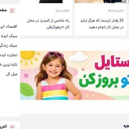
صفحه
۱۴۰۰/۹/۳
۱۴۰۳/۱۰/۱۹
22 رفتار ناپسند که هرگز نباید
راه خلاصی از کمردرد در محل
اقتصاد ایر
در محل کار انجام دهید
کار +اینفوگرافی
سبک ایده 
سبک زندگی 
تجارت ایده
تازه ترین خ
مبل ال
جره
آخری