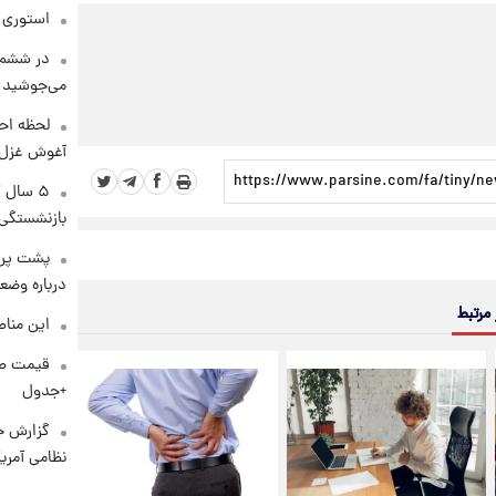
استوری م
در ششم 
می‌جوشید
لحظه احس
آغوش غزل 
۵ سال 
بازنشستگی
پشت پرد
درباره وض
 مرتبط
این مناط
+جدول
گزارش ج
نظامی آمری