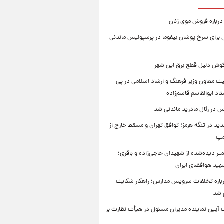
درباره فروش موی زنان
برای سرخ پوشان بیفوما در پرسپولیس ماندنی
یگوش دلیل قطع برق این شهر
یت معاون وزیر فرهنگ و ارشاد اسلامی در پی
د ابوالقاسم قاسم‌زاده
 در رئال مادرید ماندنی شد
ید در تنگه هرمز؛ توافق تهران و مسقط خارج از
مپ
تر دیده‌شده از شهیدان حاجی‌زاده و باقری؛
هید هوافضای ایران
باره تخلفات سرویس مدارس؛ راهکار شکایت
م شد
 آیین نماینده مدیران مسئول در هیأت نظارت بر