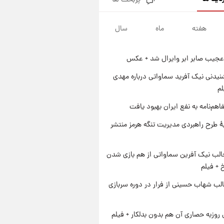
پربحث ها
قیمت طلا و سکه امروز پنجشنبه
۱۵ مرداد ۱۴۰۵
هفته
ماه
سال
۱ روز پیش
شارژ جدید کالابرگ برای سه
دهک؛ جزئیات اعلام شد
عجیب صابر ابر وایرال شد + عکس
۱ روز پیش
شرایط تازه فروش اقساطی سایپا
یدنی نیک آفرید سماواتی درباره مهدی
اعلام شد؛ شاهین، کوییک، اطلس،
لم
سهند و ساینا با اقساط بلندمدت +
۱ روز پیش
اهم‌نامه به نفع ایران بهبود یافت
جدول
سیگنال‌های جدید برای بازار طلا؛
پیش‌بینی قیمت سکه و طلا فردا
ۀ طرح راهبردی مدیریت تنگه هرمز منتشر
الب نیک آفرین سماواتی از هم بازی شدن
خ + فیلم
لب شهاب حسینی از فرار در دوره سربازی
 روزبه حصاری آن هم بدون بدلکار + فیلم