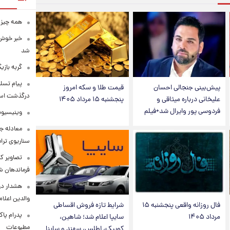
همه چیز 
خبر خوش 
شد
گربه باز
پیام تسل
پیش‌بینی جنجالی احسان
قیمت طلا و سکه امروز
درگذشت استا
علیخانی درباره میثاقی و
پنجشنبه ۱۵ مرداد ۱۴۰۵
فردوسی پور وایرال شد+فیلم
وینیسیوس
معادله جد
سناریوی ترا
تصاویر کم
فرماندهان ش
هشدار در
والدین اعلا
فال روزانه واقعی پنجشنبه ۱۵
شرایط تازه فروش اقساطی
پدرام پاک
مرداد ۱۴۰۵
سایپا اعلام شد؛ شاهین،
مطبوعات
کوییک، اطلس، سهند و ساینا