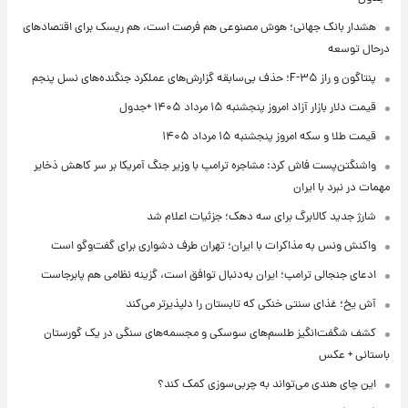
هشدار بانک جهانی؛ هوش مصنوعی هم فرصت است، هم ریسک برای اقتصادهای
درحال توسعه
پنتاگون و راز F-۳۵؛ حذف بی‌سابقه گزارش‌های عملکرد جنگنده‌های نسل پنجم
قیمت دلار بازار آزاد امروز پنجشنبه ۱۵ مرداد ۱۴۰۵ +جدول
قیمت طلا و سکه امروز پنجشنبه ۱۵ مرداد ۱۴۰۵
واشنگتن‌پست فاش کرد: مشاجره ترامپ با وزیر جنگ آمریکا بر سر کاهش ذخایر
مهمات در نبرد با ایران
شارژ جدید کالابرگ برای سه دهک؛ جزئیات اعلام شد
واکنش ونس به مذاکرات با ایران؛ تهران طرف دشواری برای گفت‌وگو است
ادعای جنجالی ترامپ؛ ایران به‌دنبال توافق است، گزینه نظامی هم پابرجاست
آش یخ؛ غذای سنتی خنکی که تابستان را دلپذیرتر می‌کند
کشف شگفت‌انگیز طلسم‌های سوسکی و مجسمه‌های سنگی در یک گورستان
باستانی + عکس
این چای هندی می‌تواند به چربی‌سوزی کمک کند؟