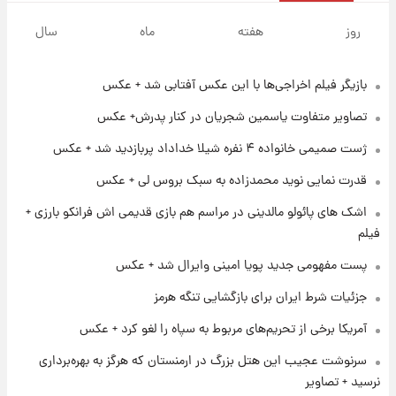
۲۰ ساعت پیش
ارزش سهام عدالت برای امروز چهارشنبه ۱۴ مرداد
روز
هفته
ماه
سال
+ جدول
بازیگر فیلم اخراجی‌ها با این عکس آفتابی شد + عکس
۱ روز پیش
آغاز طرح جدید فروش مشارکت در تولید سایپا؛
تصاویر متفاوت یاسمین شجریان در کنار پدرش+ عکس
نام خودرو، مبلغ پیش پرداخت و زمان تحویل |
سود مشارکت چند درصد است؟
ژست صمیمی خانواده ۴ نفره شیلا خداداد پربازدید شد + عکس
۱ روز پیش
قدرت نمایی نوید محمدزاده به سبک بروس لی + عکس
زمان پخش «مرد سه هزار چهره» مشخص شد
اشک های پائولو مالدینی در مراسم هم بازی قدیمی اش فرانکو بارزی +
فیلم
۱ روز پیش
پست مفهومی جدید پویا امینی وایرال شد + عکس
کار استقلال و رامین رضاییان رسما تمام شد +
عکس / خداحافظی صمیمانه آبی ها با رامین!
جزئیات شرط ایران برای بازگشایی تنگه هرمز
آمریکا برخی از تحریم‌های مربوط به سپاه را لغو کرد + عکس
۱ روز پیش
آتش اختلاف در اینستاگرام؛ تمجید از حردانی به
سرنوشت عجیب این هتل بزرگ در ارمنستان که هرگز به بهره‌برداری
مذاق رضاییان خوش نیامد+عکس
نرسید + تصاویر