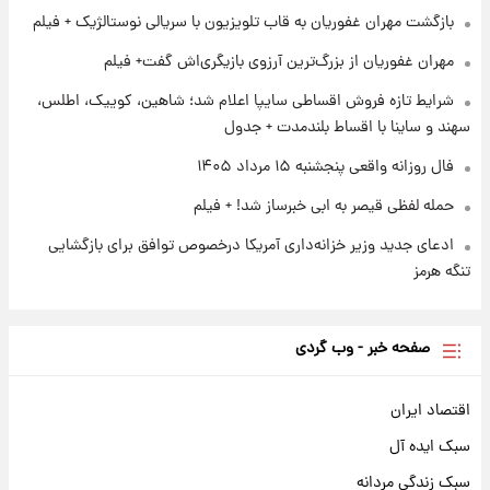
بازگشت مهران غفوریان به قاب تلویزیون با سریالی نوستالژیک + فیلم
۱ روز پیش
پروین اعتصامی در دوران نوجوانی؛ اواخر دهه
مهران غفوریان از بزرگ‌ترین آرزوی بازیگری‌اش گفت+ فیلم
۱۲۹۰ شمسی
شرایط تازه فروش اقساطی سایپا اعلام شد؛ شاهین، کوییک، اطلس،
سهند و ساینا با اقساط بلندمدت + جدول
فال روزانه واقعی پنجشنبه ۱۵ مرداد ۱۴۰۵
حمله لفظی قیصر به ابی خبرساز شد! + فیلم
ادعای جدید وزیر خزانه‌داری آمریکا درخصوص توافق برای بازگشایی
تنگه هرمز
صفحه خبر - وب گردی
اقتصاد ایران
سبک ایده آل
سبک زندگی مردانه