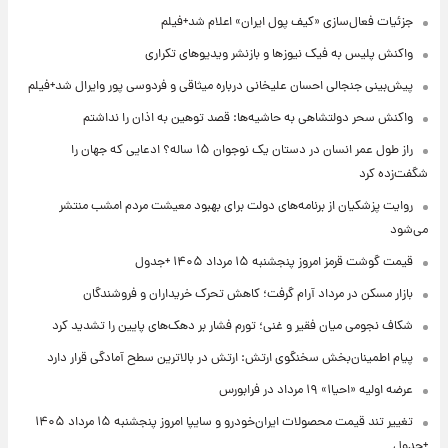
جزئیات فعال‌سازی «کیف پول ایران» اعلام شد+فیلم
واکنش پلیس به فیک نیوزها و بازنشر ویدیوهای تکراری
پیش‌بینی جنجالی احسان علیخانی درباره میثاقی و فردوسی پور وایرال شد+فیلم
واکنش سحر دولتشاهی به حاشیه‌ها: قصد توهین به اذان را نداشتم
راز طول عمر انسان در دستان یک نوجوان ۱۵ ساله؟ ادعایی که جهان را
شگفت‌زده کرد
روایت پزشکیان از برنامه‌های دولت برای بهبود معیشت مردم امشب منتشر
می‌شود
قیمت گوشت قرمز امروز پنجشنبه ۱۵ مرداد ۱۴۰۵ +جدول
بازار مسکن در مرداد آرام گرفت؛ کاهش تحرک خریداران و فروشندگان
شکاف نجومی میان فقیر و غنی؛ تورم فشار بر دهک‌های پایین را تشدید کرد
پیام اطمینان‌بخش سخنگوی ارتش: ارتش در بالاترین سطح آمادگی قرار دارد
عرضه اولیه «احیا۱» ۱۹ مرداد در فرابورس
تغییر تند قیمت محصولات ایران‌خودرو و سایپا امروز پنجشنبه ۱۵ مرداد ۱۴۰۵
+جدول