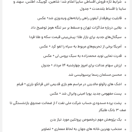
شرایط تازه فروش اقساطی سایپا اعلام شد؛ شاهین، کوییک، اطلس، سهند و
ساینا با اقساط بلندمدت + جدول
قابلیت پرطرفدار آیفون راهی رایانه‌های ویندوزی شد+ عکس
بقایی درباره مذاکرات تهران و مسقط بر سر تنگه هرمز توضیح داد
سیگنال‌های جدید برای بازار طلا؛ پیش‌بینی قیمت سکه و طلا فردا
آمریکا برخی از تحریم‌های مربوط به سپاه را لغو کرد + عکس
قدرت نمایی نوید محمدزاده به سبک بروس لی + عکس
ارزش سهام عدالت برای امروز چهارشنبه ۱۴ مرداد + جدول
محسن مسلمان رسما پرسپولیسی شد
اشک های پائولو مالدینی در مراسم هم بازی قدیمی اش فرانکو بارزی + فیلم
پست مفهومی جدید پویا امینی وایرال شد + عکس
پشت پرده‌ مسدودی حساب شرکت ملی نفت / از ضمانت صندوق بازنشستگی تا
صف ۳ بانک طلبکار
یک پژوهش مهم درخصوص پروتئین مورد نیاز بدن
منتخب بهترین خانه های جهان به لحاظ معماری + تصاویر