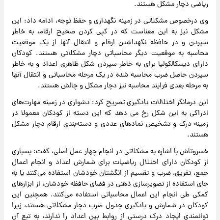
ریاضی دچار مشکل هستند.
وی درخصوص مشکلاتی در زمینه نگهداری و حفظ توجه، ادامه داد: این
مشکل نیز به این معناست که در کپی کردن صحیح ارقام، به خاطر
سپردن و در حافظه نگهداشتن ارقام و انتقال آنها از یک موقعیت
محاسبه به موقعیت دیگر محاسباتی دچار مشکلاتی هستند. کودکان
دارای دیسکالکولیا برای به خاطر سپردن شکل ظاهری اعداد و به خاطر
سپردن حاصل ضرب محاسبه شده در یک مرحله محاسباتی و انتقال آنها
به مرحله بعدی فرایند محاسبه نیز دچار مشکل و چالش هستند.
این درمانگر اختلالات یادگیری تصریح کرد: دشواری‌ در زمینه مهارت‌های
ادراکی به این شکل رخ می دهد که این دسته از کودکان معمولا در
زمینه درک و تشخیص نمادهای عددی و دسته‌بندی ارقام دچار مشکل
هستند.
خسروتاش با اشاره به مشکلاتی در انجام چهار عمل اصلی، گفت: بسیاری
از کودکان دارای اختلال ریاضیات برای شمارش اعداد و انجام اعمال
جمع، تفریق، ضرب و تقسیم از انگشتان خودشان استفاده می‌کنند یا به
جای استفاده از تصویرسازی ذهنی در فضای حافظه خودشان، از ابزارهای
کمکی طی انجام این اعمال محاسباتی استفاده می‌کنند. همچنین این
کودکان در شمارش و یادگیری جدول ضرب دچار مشکلاتی هستند، زیرا
توانمندی ایجاد درک درستی از روابط بین اعداد را ندارند، به تبع آن