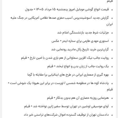
فیلم
قیمت انواع گوشی موبایل امروز پنجشنبه ۱۵ مرداد ۱۴۰۵ + جدول
گزارش جدید آسوشیتدپرس آسیب مغزی صدها نظامی آمریکایی در جنگ علیه
ایران
جزئیات شرط جدید بازنشستگی اعلام شد
استوری مهدی طارمی برای ستاره اینتر + عکس
گران‌ترین خرید تاریخ رئال مادرید رونمایی شد
روایت جالب نیک آفرین سماواتی از هم بازی شدن با امین تارخ + فیلم
یک روایت جالب از زبان بدن و انواع لبخند + فیلم
بهره گیری از معماری ایرانی در طرح های ایتالیایی برا مقابله با گرما
پادشاه کوه ها در منظومه شمسی / اورست در برابر این هیولا یک شوخی است +
فیلم
هنرنمایی روزبه حصاری آن هم بدون بدلکار + فیلم
آوای موسیقی اوشین در تهران توسط سفیر ژاپن نواخته شد + فیلم
دادستان تهران از توقیف گسترده اموال شرکت‌های تراستی خبر داد