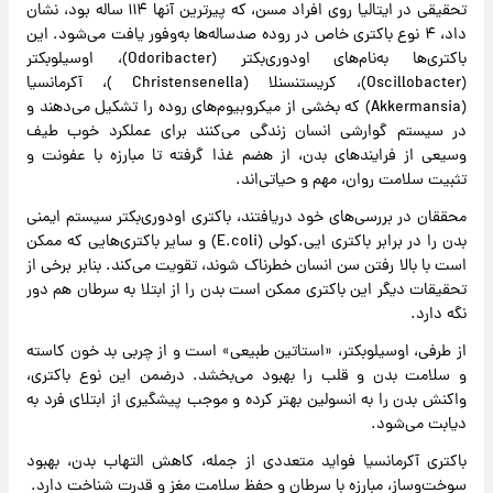
تحقیقی در ایتالیا روی افراد مسن، که پیرترین آنها ۱۱۴ ساله بود،‌ نشان
داد، ۴ نوع باکتری خاص در روده صدساله‌ها به‌وفور یافت می‌شود. این
باکتری‌ها به‌نام‌های اودوری‌بکتر (Odoribacter)، اوسیلوبکتر
(Oscillobacter)، کریستنسنلا (Christensenella )، آکرمانسیا
(Akkermansia) که بخشی از میکروبیوم‌های روده را تشکیل می‌دهند و
در سیستم گوارشی‌ انسان زندگی می‌کنند برای عملکرد خوب طیف
وسیعی از فرایندهای بدن، از هضم غذا گرفته تا مبارزه با عفونت و
تثبیت سلامت روان، مهم و حیاتی‌اند.
محققان در بررسی‌های خود دریافتند، باکتری اودوری‌بکتر سیستم ایمنی
بدن را در برابر باکتری ایی.‌کولی (E.coli) و سایر باکتری‌هایی که ممکن
است با بالا رفتن سن‌ انسان خطرناک شوند، تقویت می‌کند. بنابر برخی از
تحقیقات دیگر این باکتری ممکن است بدن را از ابتلا به سرطان هم دور
نگه دارد.
از طرفی، اوسیلوبکتر، «استاتین طبیعی» است و از چربی بد خون کاسته
و سلامت بدن و قلب را بهبود می‌بخشد. درضمن این نوع باکتری،
واکنش بدن را به انسولین بهتر کرده و موجب پیشگیری از ابتلای فرد به
دیابت می‌شود.
باکتری آکرمانسیا فواید متعددی از جمله، کاهش التهاب بدن، بهبود
سوخت‌وساز، مبارزه با سرطان و حفظ سلامت مغز و قدرت شناخت دارد.