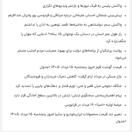
واکنش پلیس به فیک نیوزها و بازنشر ویدیوهای تکراری
پیش‌بینی جنجالی احسان علیخانی درباره میثاقی و فردوسی پور وایرال شد+فیلم
واکنش سحر دولتشاهی به حاشیه‌ها: قصد توهین به اذان را نداشتم
راز طول عمر انسان در دستان یک نوجوان ۱۵ ساله؟ ادعایی که جهان را
شگفت‌زده کرد
روایت پزشکیان از برنامه‌های دولت برای بهبود معیشت مردم امشب منتشر
می‌شود
قیمت گوشت قرمز امروز پنجشنبه ۱۵ مرداد ۱۴۰۵ +جدول
بازار مسکن در مرداد آرام گرفت؛ کاهش تحرک خریداران و فروشندگان
شکاف نجومی میان فقیر و غنی؛ تورم فشار بر دهک‌های پایین را تشدید کرد
پیام اطمینان‌بخش سخنگوی ارتش: ارتش در بالاترین سطح آمادگی قرار دارد
عرضه اولیه «احیا۱» ۱۹ مرداد در فرابورس
تغییر تند قیمت محصولات ایران‌خودرو و سایپا امروز پنجشنبه ۱۵ مرداد ۱۴۰۵
+جدول