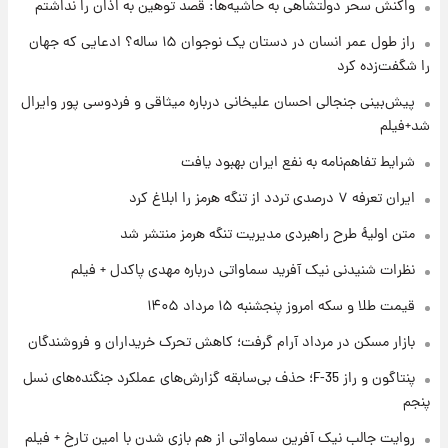
واکنش سحر دولتشاهی به حاشیه‌ها: قصد توهین به اذان را نداشتم
۱ روز پیش
فال حافظ پنجشنبه ۱۵ مرداد ماه ۱۴۰۵
راز طول عمر انسان در دستان یک نوجوان ۱۵ ساله؟ ادعایی که جهان
را شگفت‌زده کرد
۱ روز پیش
پیش‌بینی جنجالی احسان علیخانی درباره میثاقی و فردوسی پور وایرال
فال قهوه روزانه پنجشنبه ۱۵ مرداد ماه ۱۴۰۵
شد+فیلم
شرایط تفاهم‌نامه به نفع ایران بهبود یافت
۱ روز پیش
ایران تعرفه ۷ درصدی تردد از تنگه هرمز را ابلاغ کرد
فال روزانه واقعی پنجشنبه ۱۵ مرداد ۱۴۰۵
متن اولیۀ طرح راهبردی مدیریت تنگه هرمز منتشر شد
نظرات شنیدنی نیک آفرید سماواتی درباره مهدی پاکدل + فیلم
۱ روز پیش
قیمت طلا و سکه امروز پنجشنبه ۱۵ مرداد ۱۴۰۵
ارزش سهام عدالت برای امروز چهارشنبه ۱۴ مرداد
+ جدول
بازار مسکن در مرداد آرام گرفت؛ کاهش تحرک خریداران و فروشندگان
پنتاگون و راز F-35؛ حذف بی‌سابقه گزارش‌های عملکرد جنگنده‌های نسل
۱ روز پیش
آغاز طرح جدید فروش مشارکت در تولید سایپا؛
پنجم
نام خودرو، مبلغ پیش پرداخت و زمان تحویل |
روایت جالب نیک آفرین سماواتی از هم بازی شدن با امین تارخ + فیلم
سود مشارکت چند درصد است؟