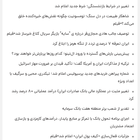
تغییر در شرایط بازنشستگی؛ شرط جدید اعلام شد
شاهکار طبیعت در دل سنگ؛ تومسونیت چگونه نقش‌های خیره‌کننده خلق
می‌کند؟+فیلم
توصیف جالب هادی حجازی‌فر درباره ی "سایه" بازیگر سریال کلاغ خبرساز شد+فیلم
ایران تعرفه ۷ درصدی تردد از تنگه هرمز را ابلاغ کرد
پیش‌بینی بارش‌های گسترده با ورود ال‌نینو؛ کدام روزها پربارش‌تر خواهند بود؟
ترکیه از مذاکرات ایران و آمریکا گفت؛ تأکید فیدان بر ضرورت مهار اسرائیل
شماره پیراهن خریدهای جدید پرسپولیس اعلام شد؛ تیکدری، محبی و سرگیف با
اعداد ویژه
تغییر مثبت در عملکرد مالی بانک صادرات ایران/ درآمد عملیاتی ۸۰ درصد رشد
کرد
تقدیر از شعب برتر منطقه هفت بانک سرمایه
اجرای برنامه تحول بانک با تمرکز بر منابع پایدار، درآمدهای کارمزدی و بازسازی
اعتماد مشتریان
جزئیات فعال‌سازی «کیف پول ایران» اعلام شد+فیلم