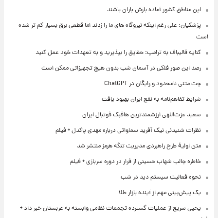
این مناطق کشور آماده بارش باران باشند
پزشکیان: علی رغم اینکه نیروگاه های ما را زدند اما قطعی برق بسیار کم تر شده
است
کنایه قالیباف به ترامپ: حقایق را بپذیرید و به تعهدات خود عمل کنید
رصد این صور فلکی در آسمان شب بدون هیچ تجهیزاتی ممکن است
چت متنی نامحدود و رایگان در ChatGPT
شرایط تفاهم‌نامه به نفع ایران بهبود یافت
سعید عزت‌اللهی ارزشمندترین هافبک فوتبال ایران
نظرات شنیدنی نیک آفرید سماواتی درباره مهدی پاکدل + فیلم
متن اولیۀ طرح راهبردی مدیریت تنگه هرمز منتشر شد
خاطره جالب شهاب حسینی از فرار در دوره سربازی + فیلم
نحوه فعالیت سیستم دید در شب
یک پیش‌بینی مهم از آینده بازار طلا
یحیی سریع از عملیات گسترده تجمعات نظامی وابسته به عربستان خبر داد +