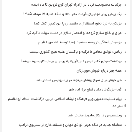
جزئیات محدودیت تردد در آزادراه تهران کرج قزوین تا ماه آینده
یک پیش ‌بینی مهم برای قیمت دلار، طلا و سکه شنبه ۱۷ مرداد ۱۴۰۵
بازیکن به درد نخور استقلال با مقصد اروپا این تیم را ترک کرد!
عراق بر خلع سلاح گروه‌ها و انحصار سلاح در دست دولت تاکید کرد
بازخوانی آهنگی در وصف حضرت زهرا توسط شادمهر + فیلم
ریاض: توافق دفاعی با ترکیه و پاکستان علیه هیچ کشوری نیست
بازداشت مردی که با لباس «عزرائیل» به بیماران بیمارستان خیره می‌شد!
همه چیز درباره فروش موی زنان
خبر خوش برای سرخ پوشان بیفوما در پرسپولیس ماندنی شد
گربه بازیگوش دلیل قطع برق این شهر
پیام تسلیت معاون وزیر فرهنگ و ارشاد اسلامی در پی درگذشت استاد ابوالقاسم
قاسم‌زاده
وینیسیوس در رئال مادرید ماندنی شد
معادله جدید در تنگه هرمز؛ توافق تهران و مسقط خارج از سناریوی ترامپ