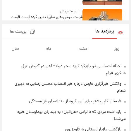
۲۲ ساعت پیش
قیمت خودروهای سایپا تغییر کرد؛ لیست قیمت
جمعه ۱۶ مرداد منتشر شد
پربازدید ها
پربحث ها
۱ روز پیش
جدول قیمت ایران‌خودرو امروز جمعه ۱۶ مرداد؛
روز
هفته
ماه
سال
قیمت‌ها تغییر کرد
لحظه احساسی دو بازیگر؛ گریه سحر دولتشاهی در آغوش غزل
۱ روز پیش
قیمت طلا و سکه امروز جمعه ۱۶ مرداد ۱۴۰۵
شاکری+فیلم
+جدول
واکنش خبرگزاری فارس درباره خبر انتصاب محسن رضایی به دبیری
شعام
۱ روز پیش
پشت پرده عکس جدید ترامپ؛ مقام آمریکایی
۵ سال کار بیشتر برای این گروه از متقاضیان بازنشستگی
درباره وضعیت او چه گفت؟
بازداشت مردی که با لباس «عزرائیل» به بیماران بیمارستان خیره
می‌شد!
۱ روز پیش
یک پیش‌بینی مهم از آینده بازار طلا
بازگشت مازیار لرستانی به تلویزیون