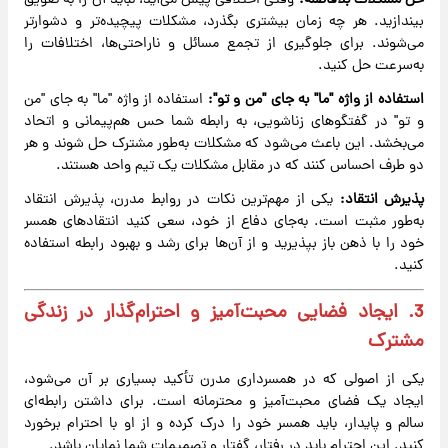
حل مشکلات بلافاصله:
وقتی اختلافی پیش می‌آید، نباید آن را به تعویق
بیندازید. هر چه زمان بیشتری بگذرد، مشکلات پیچیده‌تر و دشوارتر
می‌شوند. برای جلوگیری از تجمع مسائل و ناراحتی‌ها، اختلافات را
به‌سرعت حل کنید.
استفاده از واژه "ما" به جای "من و تو":
استفاده از واژه "ما" به جای "من
و تو" در گفتگوهای زناشویی، به رابطه شما حس هم‌پیمانی و اتحاد
می‌بخشد. این باعث می‌شود که مشکلات به‌طور مشترک حل شوند و هر
دو طرف احساس کنند که در مقابل مشکلات یک تیم واحد هستند.
پذیرش انتقاد:
یکی از مهم‌ترین نکات در روابط مدرن، پذیرش انتقاد
به‌طور مثبت است. به‌جای دفاع از خود، سعی کنید انتقادهای همسر
خود را با ذهن باز بپذیرید و از آن‌ها برای رشد و بهبود رابطه استفاده
کنید.
3. ایجاد فضایی محبت‌آمیز و احترام‌گذار در زندگی
مشترک
یکی از اصولی که در همسرداری مدرن تأکید بسیاری بر آن می‌شود،
ایجاد یک فضای محبت‌آمیز و محترمانه است. برای داشتن رابطه‌ای
سالم و پایدار، باید همسر خود را درک کرده و از او با احترام برخورد
کنید. این احترام باید در رفتار، گفتار و تصمیمات شما نمایان باشد.