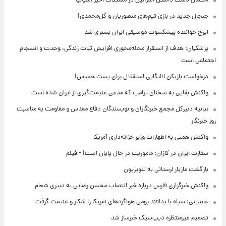
احتمال دست داشتن اسرائیل در مشکلات اخیر اسپانیا
جنجال جدید در بازی تیم‌های منصوریان و گل‌محمدی!
ایرج خواننده پیشکسوت موسیقی ایران بستری شد
پزشکیان: هدف از استقرار محله‌محوری افزایش ثبات زندگی، وحدت و انسجام
اجتماعی است
درخواست بازیکن لالیگایی استقلال برای پست حساس!
واکنش بقایی به سخنان ترامپ که مدعی غنیمت‌گیری از ایران شده است
بیانیه دبیرکل مجمع خبرنگاران و نویسندگان دفاع مقدس و مقاومت به مناسبت
روز خبرنگار
واکنش همتی به اظهارات وزیر خزانه‌داری آمریکا
سفارت ایران در کازان: ماموریت در حال پایان است! + فیلم
بازگشت مازیار لرستانی به تلویزیون
واکنش خبرگزاری فارس درباره خبر انتصاب محسن رضایی به دبیری شعام
عابدینی: سپاه با پدافند بومی هواگردهای آمریکا را شکار و غنیمت گرفت
تصمیم غیرمنتظره دیپ‌سیک خبرساز شد