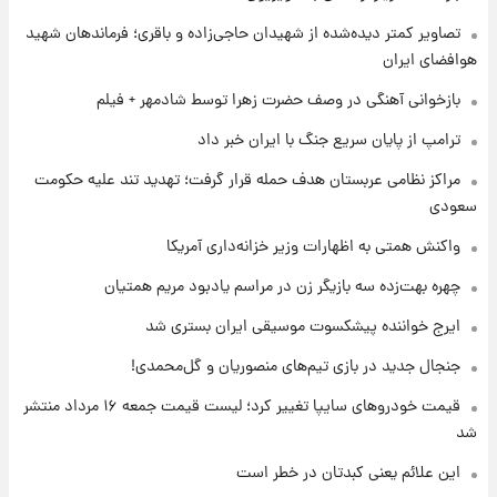
تصاویر کمتر دیده‌شده از شهیدان حاجی‌زاده و باقری؛ فرماندهان شهید
هوافضای ایران
۱ روز پیش
گران‌ترین خرید تاریخ رئال مادرید رونمایی شد
بازخوانی آهنگی در وصف حضرت زهرا توسط شادمهر + فیلم
ترامپ از پایان سریع جنگ با ایران خبر داد
۱ روز پیش
مراکز نظامی عربستان هدف حمله قرار گرفت؛ تهدید تند علیه حکومت
پیش‌بینی بارش‌های گسترده با ورود ال‌نینو؛ کدام
سعودی
روزها پربارش‌تر خواهند بود؟
واکنش همتی به اظهارات وزیر خزانه‌داری آمریکا
چهره بهت‌زده سه بازیگر زن در مراسم یادبود مریم همتیان
ایرج خواننده پیشکسوت موسیقی ایران بستری شد
جنجال جدید در بازی تیم‌های منصوریان و گل‌محمدی!
قیمت خودروهای سایپا تغییر کرد؛ لیست قیمت جمعه ۱۶ مرداد منتشر
شد
این علائم یعنی کبدتان در خطر است