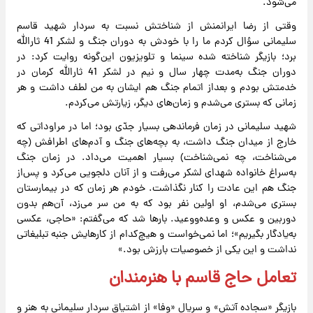
می‌شود.
وقتی از رضا ایرانمنش از شناختش نسبت به سردار شهید قاسم
سلیمانی سؤال کردم ما را با خودش به دوران جنگ و لشکر 41 ثارالله
برد؛ بازیگر شناخته شده سینما و تلویزیون این‌گونه روایت کرد: در
دوران جنگ به‌مدت چهار سال و نیم در لشکر 41 ثارالله کرمان در
خدمتش بودم و بعد‌از اتمام جنگ هم ایشان به من لطف داشت و هر
زمانی که بستری می‌شدم و زمان‌های دیگر، زیارتش می‌کردم.
‌شهید سلیمانی در زمان فرماندهی بسیار جدّی بود؛ اما در مراوداتی که
خارج از میدان جنگ داشت، به بچه‌های جنگ و آدم‌های اطرافش (چه
می‌شناخت، چه نمی‌شناخت) بسیار اهمیت می‌داد. در زمان جنگ
به‌سراغ خانواده شهدای لشکر می‌رفت و از آنان دلجویی می‌کرد و پس‌از
جنگ هم این عادت را کنار نگذاشت. خودم هر زمان که در بیمارستان
بستری می‌شدم، او اولین نفر بود که به من سر می‌زد، آن‌هم بدون
دوربین و عکس و وعده‌ووعید. بارها شد که می‌گفتم: «حاجی، عکسی
به‌یادگار بگیریم»؛ اما نمی‌خواست و هیچ‌کدام از کارهایش جنبه تبلیغاتی
نداشت و این یکی از خصوصیات بارزش بود.»
تعامل حاج قاسم با هنرمندان
بازیگر «سجاده آتش» و سریال «وفا» از اشتیاق سردار سلیمانی به هنر و