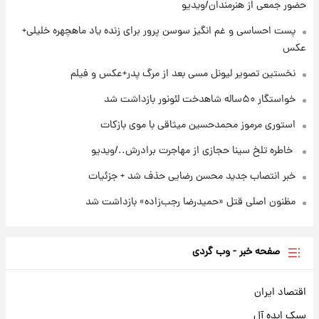
حضور جمعی از هنرمندان/ویدیو
۲۳ ساعت پیش
پست احساسی و غم انگیز سوسن پرور برای زنده یاد ماهچهره خلیلی+
استوری مرموز محمدحسین میثاقی با موی
عکس
بازکات
نخستین تصویر لیونل مسی بعد از مرگ پدر+عکس و فیلم
خواستگار ۵۰ساله شاهدخت لئونور بازداشت شد
استوری مرموز محمدحسین میثاقی با موی بازکات
⁨ خاطره تلخ سینا حجازی از مهاجرت برادرش../ویدیو
خبر انتصاب جدید محسن رضایی حذف شد + جزئیات
مظنون اصلی قتل «حمیدرضا رجب‌زاده» بازداشت شد
صفحه خبر - وب گردی
اقتصاد ایران
سبک ایده آل