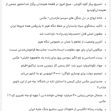
تشییع پیکر کاوه کاویان ، صبح امروز در قطعه هنرمندان برگزار شد/حضور جمعی از
هنرمندان/ویدیو
خانه ارواح در دل جنگل های سرسبز مازندران + عکس
تاکید سخنگوی سپاه پاسداران بر حفظ تنگه هرمز تا پذیرفتن همه شروط ایران
مظنون اصلی قتل «حمیدرضا رجب‌زاده» بازداشت شد
آخرین وضعیت از تفاهم با عمان در خصوص تنگه هرمز
عراقچی:ایران پای عهد مقاومت ایستاده‌است؛ جنایت‌ها فراموش‌شدنی نیست
پست احساسی و غم انگیز سوسن پرور برای زنده یاد ماهچهره خلیلی+ عکس
جواد نکونام وارد تبریز شد؛ آغاز رسمی کار سرمربی جدید تراکتور+فیلم
تصمیم دولت برای نوسازی ناوگان؛ ۴۰۰۰ اتوبوس نو به کشور می‌آید
جدیدترین عکس نیکی کریمی با استایل تازه در باشگاه؛ چه خبر از این بانوی
جذاب؟
جنجال جراحی زیبایی ۴۰ میلیارد تومانی خواننده زن | چهره او چه تغییری کرد؟ |
عکس
روایت رسانه انگلیسی از خطرناک ترین سناریو جنگ علیه ایران