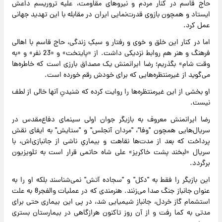
حاج ‌قاسم در کنار مردم و نیروهای مقاومت، علیه تروریسم داعش
ایستاد و همچون بازوی قدرت‌نمایی ایران در مقابله با این تهدید جهانی
عمل کرد.
اما در کنار این خلق و خوی و رفتار و سبکِ زندگی، حاج قاسم با اهالی
فرهنگ و هنر هم روابط نزدیکی داشت. از «پایتخت» و «23 نفر» و «به
وقت شام» بگذریم؛ رضا ایرانمنش یک مصداق بارزی است که خاطره‌ها
می‌گوید از غیرمنتظره‌هایی که برای خودش رقم خورده است.
او بخشی از این غیرمنتظره‌ها را روایت کرده که شنیدنِ آنها خالی از لطف
نیست.
رضا ایرانمنش معروف به بازیگر جوان اولی سینمای دفاع‌مقدس در
سریال‌هایی همچون "وفا"، "مردان آنجلس" و "ستایش" به ایفای نقش
پرداخت که بعد از مدت‌ها نقاهت و بیماریِ ناشی از جانبازی‌اش، با
سریال «لبخند پشت خاکریز» علی شاه حاتمی قرار است به تلویزیون
برگردد.
این بازیگر را فقط به "دکل" و "سجاده آتش" نمی‌شناسند بلکه او را به
عنوان جانباز جنگ صدا می‌زنند. هنرمندی که در عملیات والفجر8 به علت
استشمام گاز خردل، جانباز شیمیایی شد، در پی این بیماری حتی برای
مدتی به کما رفت و از آن روز تاکنون هرازگاهی در بیمارستان بستری