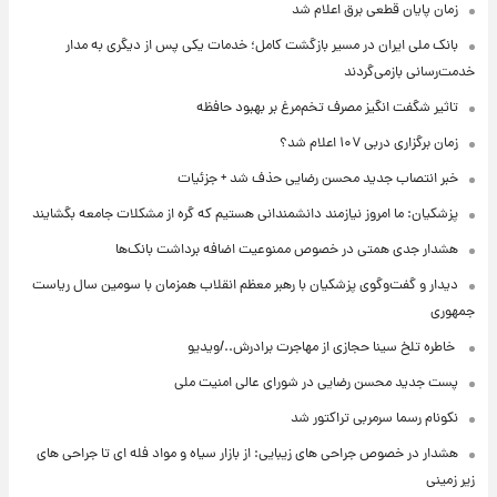
زمان پایان قطعی برق اعلام شد
بانک ملی ایران در مسیر بازگشت کامل؛ خدمات یکی پس از دیگری به مدار
خدمت‌رسانی بازمی‌گردند
تاثیر شگفت انگیز مصرف تخم‌مرغ بر بهبود حافظه
زمان برگزاری دربی ۱۰۷ اعلام شد؟
خبر انتصاب جدید محسن رضایی حذف شد + جزئیات
پزشکیان: ما امروز نیازمند دانشمندانی هستیم که گره از مشکلات جامعه بگشایند
هشدار جدی همتی در خصوص ممنوعیت اضافه ‌برداشت بانک‌ها
دیدار و گفت‌وگوی پزشکیان با رهبر معظم انقلاب همزمان با سومین سال ریاست
جمهوری
⁨ خاطره تلخ سینا حجازی از مهاجرت برادرش../ویدیو
پست جدید محسن رضایی در شورای عالی امنیت ملی
نکونام رسما سرمربی تراکتور شد
هشدار در خصوص جراحی های زیبایی: از بازار سیاه و مواد فله ای تا جراحی های
زیر زمینی