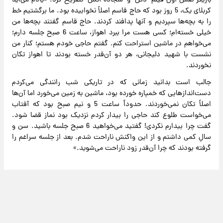
بازیگر نقش اول فیلم "دکل" و "سجاده آتش" تصریح کرد: «یادم می‌آید
کربلای یک، 5 روز بود که حاج قاسم اصلاً نخوابیده بود. ما برگشتیم خط
را به بچه‌ها سپردیم و آنها پدافند کردند. حاج قاسم گفتند بچه‌ها من
خیلی خسته‌ام؛ کسی هست مرا ببرد اهواز، ساعت 6 صبح جلسه دارم؛
می‌خواهم در ماشین استراحت کنم. گفتم حاجی خودم هستم؛ کنار من
نشست با شهید دلیجانی، هر دو آن‌قدر خسته بودند تا اهواز تکان
نخوردند.
جالب است بدانید زمانی که در تاریکی شب رانندگی می‌کردم
دست‌اندازهایی که خمپاره خورده بود، ماشین به زمین می‌خورد اما آن‌ها
اصلاً تکان نمی‌خوردند. حدوداً ساعت 5 و نیم صبح بود که آفتاب
می‌خواست طلوع کند حاجی را بیدار کردم نزدیک بود نماز قضا شود.
گفت چرا بیدارم نکردی! گفتید می‌خواهید 6 صبح جلسه باشید. سن و
سالِ کمی داشتم و از این واکنش ناراحت شدم. بعد از جلسه سراغم را
گرفته بودند که چرا آن‌قدر زود ناراحت می‌شوید.»