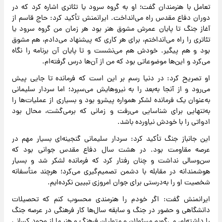
تعامل با هنرمندان گفت؛ او به گروه سرود یا تئاتری اشاره کرد که در
دوران دفاع مقدس راه می‌انداخت. ایرانمنش تأکید کرد: حاج‌ قاسم از
آغاز جنگ تا پایان عمرش مشوق هنر بود هر زمان من گروه سرود یا
تئاتری را راه می‌انداختم، برای هر کاری که پیشنهاد می‌دادم، هم مشوق
بود و هم پیگیر. خودش هم می‌نشست و تا پایان آن برنامه را نگاه
می‌کرد و این‌ها موضوعاتی بود که من از آن‌ها درس گرفته‌ام.
او تصریح کرد: در دنیا رسم بر این است که فرمانده تا جایی پیش
می‌رود و از آنجا به‌بعد را به نیروهایش می‌سپرد؛ اما سردار سلیمانی
به‌عنوان یک فرمانده لشکر همواره پیشرو بود و بسیاری از عملیات‌ها را
به‌تنهایی برای شناسایی می‌رفت و زمانی که برمی‌گشت، محال بود
ادواتی را با خودش نیاورده باشد.
این جانباز جنگ تأکید کرد: سردار سلیمانی گنجینه‌ای بسیار مهم در
عرصه مقاومت بود. در هشت سال دفاع مقدس جوانی بود که
سن‌وسالی نداشت و چنان رفتار کرد که فرمانده لشکر شد و بسیار
هوشمندانه در مقابله با دشمن تصمیم‌گیری می‌کرد؛ هرچند متأسفانه
شخصیت او را به‌درستی برای جوان امروزی تبیین نکرده‌ایم.
ایرانمنش گفت: اگر خودم را هنرمندی محسوب کنم که تحصیلات
دانشگاهی و حضور در جنگ و سابقه سال‌ها کار فرهنگی در عرصه جنگ
را داشته‌ام، می‌گویم مسئولان و متولیان فرهنگ و هنر ما از وجود کسانی