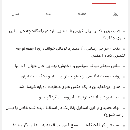
۱۶ ساعت پیش
خبر انتصاب جدید محسن رضایی حذف شد +
روز
هفته
ماه
سال
جزئیات
جدیدترین عکس نیکی کریمی با استایل تازه در باشگاه؛ چه خبر از این
۱۷ ساعت پیش
پست جدید محسن رضایی در شورای عالی امنیت
بانوی جذاب؟
ملی
جنجال جراحی زیبایی ۴۰ میلیارد تومانی خواننده زن | چهره او چه
تغییری کرد؟ | عکس
۲۱ ساعت پیش
آتش‌سوزی در لوناپارک شیراز؛ آخرین وضعیت
سلفی دیدنی نیوشا ضیغمی و دخترش؛ بهترین حال جهان را دارم!
خزندگان خطرناک پس از حادثه
روایت رسانه انگلیسی از خطرناک ترین سناریو جنگ علیه ایران
۲۲ ساعت پیش
هدی زین‌العابدین با یک عکس هنری متفاوت دوباره خبرساز شد!
خواستگار ۵۰ساله شاهدخت لئونور بازداشت شد
نفیسه روشن از «دخترش» انار رونمایی کرد!/ویدیو
الهام حمیدی با این استایل رنگارنگ در اسپانیا دیده شد؛ خاص یا بیش
۲۲ ساعت پیش
از حد شلوغ؟
نخستین تصویر لیونل مسی بعد از مرگ
پدر+عکس و فیلم
تشییع پیکر کاوه کاویان ، صبح امروز در قطعه هنرمندان برگزار شد/