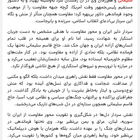
سلیمانی
و هم‌رزمان وی در آن زمستان سرد به‌وسیله پهپاد و به دستور
مستقیم رئیس‌جمهور وقت آمریکا، گرچه جبهه مقاومت را از موهبت
وجود فرماندهی دلاور بی‌بهره کرد؛ مقاومت همچنان متأثر از منش و نگاه
این سرباز بی‌ادعای انقلاب اسلامی، سرزنده و پابرجاست.
سردارِ دلیر ایران و محور مقاومت، با هدفی مشخص به دست جریان
استکبار به شهادت رسید، اما نام او برای همیشه در قلب‌ تمام
انسان‌های آزاده ایران و جهان حک شد. حاج‌ قاسم سلیمانی نه‌تنها یک
فرمانده نظامی، بلکه نمادی از اراده و مقاومت بود. در کنار ملت‌های
مظلوم خاورمیانه ایستاده بود، مثل سایه دشمنان‌شان تعقیب می‌کرد و
در مبارزه با تروریسم و نیروهای استکباری، از هیچ تلاشی فروگذار نکرد.
او در محور مقاومت فقط نقش راهبری میدان داشت، بلکه الگو و مکتبی
از صداقت، شجاعت و فداکاری برای نسل‌های آینده بود که منش
نوع‌دوستی و ایثار به‌خاطر بشریت را از خویش به یادگار گذاشت. در
جغرافیای پراکنده و پرالتهاب جنگ‌های سیاسی و نظامی غرب آسیا، حاج
‌قاسم سلیمانی همچون ستاره‌ای در دل شب‌های تاریک می‌درخشید.
نقش سردار دل‌ها در شکل‌گیری و تقویت محور مقاومت از ایران تا
سوریه، لبنان، عراق و یمن بی‌نظیر بود. وی نه‌تنها فرماندهی در
میدان‌های جنگ را بر عهده داشت، بلکه هم‌زمان با هوش دیپلماتیک
بی‌نظیر خود، روابط راهبردی میان گروه‌ها و کشورها را تقویت می‌کرد.