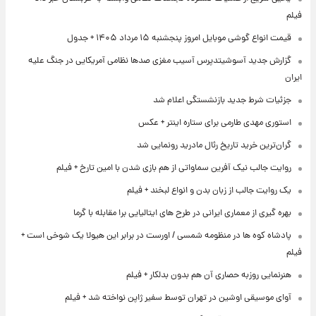
فیلم
قیمت انواع گوشی موبایل امروز پنجشنبه ۱۵ مرداد ۱۴۰۵ + جدول
گزارش جدید آسوشیتدپرس آسیب مغزی صدها نظامی آمریکایی در جنگ علیه
ایران
جزئیات شرط جدید بازنشستگی اعلام شد
استوری مهدی طارمی برای ستاره اینتر + عکس
گران‌ترین خرید تاریخ رئال مادرید رونمایی شد
روایت جالب نیک آفرین سماواتی از هم بازی شدن با امین تارخ + فیلم
یک روایت جالب از زبان بدن و انواع لبخند + فیلم
بهره گیری از معماری ایرانی در طرح های ایتالیایی برا مقابله با گرما
پادشاه کوه ها در منظومه شمسی / اورست در برابر این هیولا یک شوخی است +
فیلم
هنرنمایی روزبه حصاری آن هم بدون بدلکار + فیلم
آوای موسیقی اوشین در تهران توسط سفیر ژاپن نواخته شد + فیلم