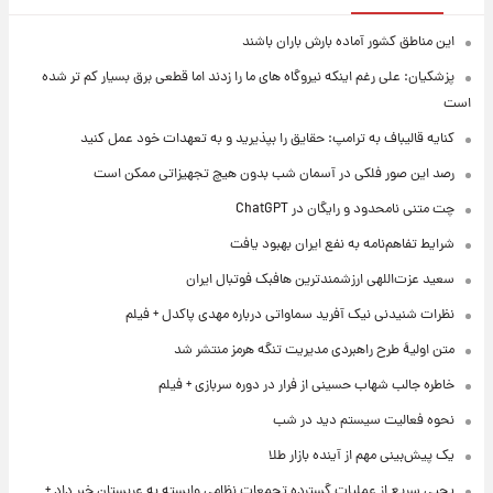
این مناطق کشور آماده بارش باران باشند
پزشکیان: علی رغم اینکه نیروگاه های ما را زدند اما قطعی برق بسیار کم تر شده
است
کنایه قالیباف به ترامپ: حقایق را بپذیرید و به تعهدات خود عمل کنید
رصد این صور فلکی در آسمان شب بدون هیچ تجهیزاتی ممکن است
چت متنی نامحدود و رایگان در ChatGPT
شرایط تفاهم‌نامه به نفع ایران بهبود یافت
سعید عزت‌اللهی ارزشمندترین هافبک فوتبال ایران
نظرات شنیدنی نیک آفرید سماواتی درباره مهدی پاکدل + فیلم
متن اولیۀ طرح راهبردی مدیریت تنگه هرمز منتشر شد
خاطره جالب شهاب حسینی از فرار در دوره سربازی + فیلم
نحوه فعالیت سیستم دید در شب
یک پیش‌بینی مهم از آینده بازار طلا
یحیی سریع از عملیات گسترده تجمعات نظامی وابسته به عربستان خبر داد +