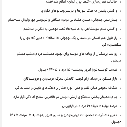
جزئیات فعال‌سازی «کیف پول ایران» اعلام شد+فیلم
واکنش پلیس به فیک نیوزها و بازنشر ویدیوهای تکراری
پیش‌بینی جنجالی احسان علیخانی درباره میثاقی و فردوسی پور وایرال شد+فیلم
واکنش سحر دولتشاهی به حاشیه‌ها: قصد توهین به اذان را نداشتم
راز طول عمر انسان در دستان یک نوجوان ۱۵ ساله؟ ادعایی که جهان را
شگفت‌زده کرد
روایت پزشکیان از برنامه‌های دولت برای بهبود معیشت مردم امشب منتشر
می‌شود
قیمت گوشت قرمز امروز پنجشنبه ۱۵ مرداد ۱۴۰۵ +جدول
بازار مسکن در مرداد آرام گرفت؛ کاهش تحرک خریداران و فروشندگان
شکاف نجومی میان فقیر و غنی؛ تورم فشار بر دهک‌های پایین را تشدید کرد
پیام اطمینان‌بخش سخنگوی ارتش: ارتش در بالاترین سطح آمادگی قرار دارد
عرضه اولیه «احیا۱» ۱۹ مرداد در فرابورس
تغییر تند قیمت محصولات ایران‌خودرو و سایپا امروز پنجشنبه ۱۵ مرداد ۱۴۰۵
+جدول