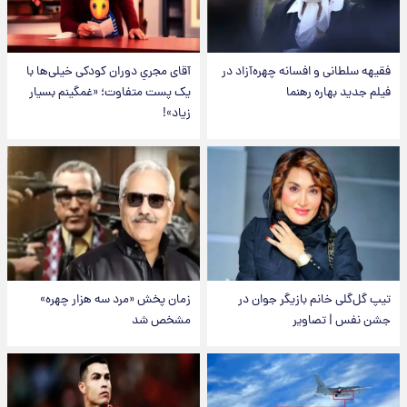
فقیهه سلطانی و افسانه چهره‌آزاد در
آقای مجریِ دوران کودکی خیلی‌ها با
فیلم جدید بهاره رهنما
یک پست متفاوت؛ «غمگینم بسیار
زیاد»!
تیپ گل‌گلی خانم بازیگر جوان در
زمان پخش «مرد سه هزار چهره»
جشن نفس | تصاویر
مشخص شد