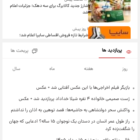
شارژ جدید کالابرگ برای سه دهک؛ جزئیات اعلام
شد
۱ روز پیش
شرایط تازه فروش اقساطی سایپا اعلام شد؛
شاهین، کوییک، اطلس، سهند و ساینا با اقساط
بلندمدت + جدول
پربازدید ها
پربحث ها
۱ روز پیش
سیگنال‌های جدید برای بازار طلا؛ پیش‌بینی
روز
هفته
ماه
سال
قیمت سکه و طلا فردا
بازیگر فیلم اخراجی‌ها با این عکس آفتابی شد + عکس
۲۰ ساعت پیش
فال حافظ پنجشنبه ۱۵ مرداد ماه ۱۴۰۵
ژست صمیمی خانواده ۴ نفره شیلا خداداد پربازدید شد + عکس
واکنش سحر دولتشاهی به حاشیه‌ها: قصد توهین به اذان را نداشتم
۲۱ ساعت پیش
راز طول عمر انسان در دستان یک نوجوان ۱۵ ساله؟ ادعایی که جهان
فال قهوه روزانه پنجشنبه ۱۵ مرداد ماه ۱۴۰۵
را شگفت‌زده کرد