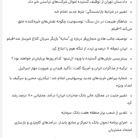
دادستان تهران از توقیف گسترده اموال شرکت‌های تراستی خبر داد
تغییر در شرایط بازنشستگی؛ شرط جدید اعلام شد
شاهکار طبیعت در دل سنگ؛ تومسونیت چگونه نقش‌های خیره‌کننده خلق
می‌کند؟+فیلم
توصیف جالب هادی حجازی‌فر درباره ی "سایه" بازیگر سریال کلاغ خبرساز شد+فیلم
ایران تعرفه ۷ درصدی تردد از تنگه هرمز را ابلاغ کرد
پیش‌بینی بارش‌های گسترده با ورود ال‌نینو؛ کدام روزها پربارش‌تر خواهند بود؟
ترکیه از مذاکرات ایران و آمریکا گفت؛ تأکید فیدان بر ضرورت مهار اسرائیل
شماره پیراهن خریدهای جدید پرسپولیس اعلام شد؛ تیکدری، محبی و سرگیف با
اعداد ویژه
تغییر مثبت در عملکرد مالی بانک صادرات ایران/ درآمد عملیاتی ۸۰ درصد رشد
کرد
تقدیر از شعب برتر منطقه هفت بانک سرمایه
اجرای برنامه تحول بانک با تمرکز بر منابع پایدار، درآمدهای کارمزدی و بازسازی
اعتماد مشتریان