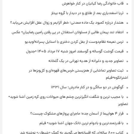
قاب خانوادگی رضا کیانیان در کنار خواهرش
ثریا اسفندیاری بعد از طلاق و در دیدار با گروه بیتلز
هشدار درباره کمبود یک ماده معدنی؛ خطر آلزایمر و زوال عقل افزایش می‌یابد؟
انتقاد تند پیمان طالبی از مسئولان استقلال در پی رفتن رامین رضاییان+ عکس
ترس نعیمه نظام‌دوست از بغل کردن دختری با استایل پسرانه/ویدیو
قیمت گوشت گوساله و گوسفند امروز شنبه ۱۷ مرداد ۱۴۰۵ +جدول
تصاویر جدید و دلبرانه از هدیه تهرانی در یک گلخانه
ثبت تصاویر تماشایی از همزیستی خرس‌های قهوه‌ای و کل‌وبزها در
اشترانکوه+فیلم
گوگوش در دو سالگی و در کنار مادرش؛ سال ۱۳۳۱
با عجیب ترین و شگفت انگیزترین چشم های حیوانات روی کره زمین آشنا شوید+
تصاویر
فرار ۴ هواپیما از آسمان جده؛ ماجرای پروازهای مشکوک چیست؟
با قدرتمندترین و بادوام ترین تانک جهان آشنا شوید+ فیلم
کتاب ۸۰۰ ساله‌ای که افسانه‌ها می‌گویند به کمک «شیطان» نوشته شد