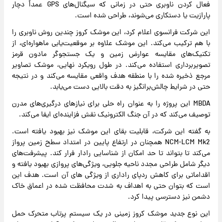
فعال کردن ناوبری حتی در زمانی که سیگنال‌های GPS عمداً دچار
پارازیت یا دستکاری می‌شوند، طراحی شده است.
این شرکت فرانسوی اعلام کرد، این موشک کروز چندین روش ناوبری را
با هم ترکیب می‌کند. این موشک علاوه بر موقعیت‌یابی ماهواره‌ای، از
تکنیک‌های مقایسه عوارض زمین و یک جستجوگر مادون قرمز
تصویربرداری استفاده می‌کند. در طول رویکرد نهایی، موشک تصاویر
مرجع ذخیره شده را با منطقه هدف واقعی مقایسه می‌کند و در نتیجه
حتی در شرایط چالش‌برانگیز به دقت بالایی دست می‌یابد.
MBDA این پروژه را به عنوان راه حلی برای نیازهای درگیری‌های مدرن
توصیف می‌کند که در آن جنگ الکترونیک نقش فزاینده‌ای ایفا می‌کند.
به گفته این شرکت، قابلیت بقای این موشک نیز بهبود یافته است.
NCM-LCM Mk2 همچنان در ارتفاع پایین در امتداد سطح زمین پرواز
می‌کند تا بتواند تا حد امکان از شناسایی رادار فرار کند. پیشرفت‌های
دیگر شامل طراحی مجدد ناحیه جلویی، ویژگی‌های پروازی بهبود یافته و
اقداماتی برای کاهش ردپای راداری از ویژگی های آن است. هدف این
است که بتوان حتی به اهداف به شدت محافظت شده در اعماق خاک
دشمن نیز دسترسی پیدا کرد.
این نوع جدید موشک کروز زمینی در یک سیستم پرتاب متحرک حمل