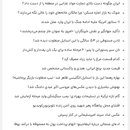
ایران چگونه دست بالای تجارت مواد غذایی در منطقه را از دست داد؟
شوک به بازار اجاره مسکن؛ چرا مالکان خانه‌های خود را خالی نگه می‌دارند؟
۱۱ سناتور آمریکا علیه ادامه جنگ با ایران وارد عمل شدند
تأکید جهانگیر بر نقش خبرنگاران؛ «امروز به عنوان خار چشم می‌درخشند»
لادن مستوفی در ۵۴ سالگی با این استایل متفاوت دیده شد!
نان سیر رستورانی با پنیر؛ ۶ مرحله ساده برای یک نان پف‌دار و کش‌دار
کدام قسمت مرغ را نباید زیاد مصرف کرد؟
قیمت جدید برنج ایرانی، هندی و پاکستانی مشخص شد
بهاره رهنما این بار با استایل انگلیسی ظاهر شد؛ تیپ متفاوت بازیگر پرحاشیه!
بهنوش بختیاری با دیدن عکس‌های عروسی اکبر عبدی دلتنگ شد!
گام تازه ترکیه در تسلیحات پهپادی؛ بمب سنگرشکن وارد مرحله آزمایش شد
افشای محل پناهگاه‌ رهبر شهید روی آنتن زنده تلویزیون/ویدیو
عکس شاد سپند امیرسلیمانی در کنار پسرش
ادعای جنجالی درباره اینفانتینو؛ اتهام پرداخت پول به معشوقه با درآمد یوفا