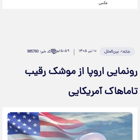
عکس
۰
>
بین‌الملل
۱۰ تیر ۱۴۰۵
۱۵:۵۹
کد خبر: 985760
خانه
رونمایی اروپا از موشک رقیب
تاماهاک آمریکایی