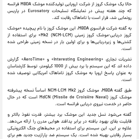
حالا یک موشک کروز از شرکت اروپایی تولیدکننده موشک MBDA فرانسه
که چند هفته پیش در نمایشگاه تسلیحات Eurosatory در پاریس
رونمایی شد، قرار است با تاماهاک رقابت کند.
به گفته شرکت فرانسوی MBDA، این موشک کروز با نام پیچیده «موشک
کروز دریایی-موشک کروز زمینی (NCM-LCM) Mk2» برای استفاده از
کشتی‌ها و زیردریایی‌ها و برای اولین بار در نسخه زمینی طراحی شده
است.
نشریات تجاری «Interesting Engineering» و «AeroTime» گزارش
داده اند که این سیستم با برد بیش از 1000 کیلومتر، توسط کارشناسان
به عنوان پاسخ اروپا به موشک کروز تاماهاک آمریکایی توصیف شده
است.
طبق گفته MBDA، موشک کروز NCM-LCM Mk2 اساساً نسخه پیشرفته
موشک کروز MdCN (Missile de Croisière Naval) است که در حال
حاضر در خدمت نیروی دریایی فرانسه است.
گفته می‌شود نسل جدید این موشک برد بیشتر، قدرت نفوذ بالاتر و
قابلیت بقای بهبود یافته در برابر پدافند هوایی مدرن را ارائه می‌دهد.
علاوه بر این، این سیستم برای استفاده در محیط‌های جنگ الکترونیکی
بسیار رقابتی بهینه شده است. یک سیستم ضد پارازیت جدید هم برای