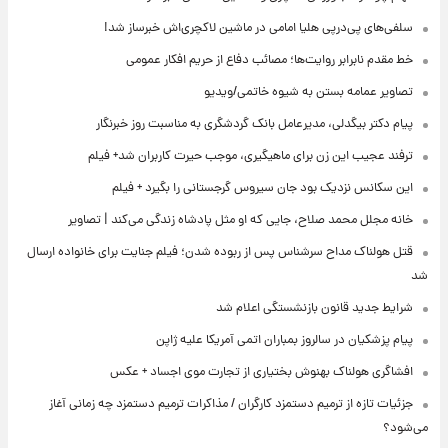
سلفی‌های پی‌درپی هلیا امامی در ماشین لاکچری‌اش خبرساز شد!
خط مقدم نابرابر روایت‌ها؛ مصائب دفاع از حریم افکار عمومی
تصاویر عمامه بستن به شیوه خاتمی/ویدیو
پیام دکتر بیگدلی، مدیرعامل بانک گردشگری به مناسبت روز خبرنگار
ترفند عجیب این زن برای ماهیگیری، موجب حیرت کاربران شد+ فیلم
این سکانس نزدیک بود جان سیروس گرجستانی را بگیرد + فیلم
خانه مجلل محمد صلاح، جایی که او مثل پادشاه زندگی می‌کند | تصاویر
قتل هولناک مداح سرشناس پس از ربوده شدن؛ فیلم جنایت برای خانواده ارسال
شد
شرایط جدید قانون بازنشستگی اعلام شد
پیام پزشکیان در سالروز بمباران اتمی آمریکا علیه ژاپن
افشاگری هولناک بهنوش بختیاری از تجارت موی اجساد + عکس
جزئیات تازه از ترمیم دستمزد کارگران / مذاکرات ترمیم دستمزد چه زمانی آغاز
می‌شود؟