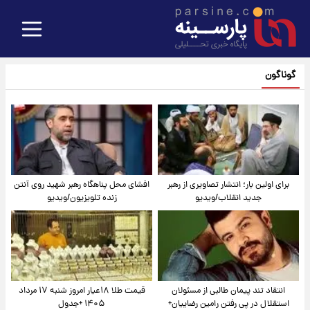
گوناگون
برای اولین بار؛ انتشار تصاویری از رهبر
افشای محل پناهگاه‌ رهبر شهید روی آنتن
جدید انقلاب/ویدیو
زنده تلویزیون/ویدیو
انتقاد تند پیمان طالبی از مسئولان
قیمت طلا ۱۸عیار امروز شنبه ۱۷ مرداد
استقلال در پی رفتن رامین رضاییان+
۱۴۰۵ +جدول