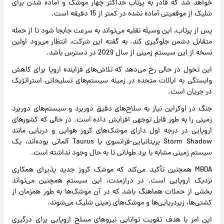
خواهد شد که قادر به پرتاب حداکثر چهار موشک و آماده شدن برای
شلیک از موقعیتی آماده نشده در کمتر از 15 دقیقه است.
پس از پرتاب، این وسیله نقلیه می‌تواند به سرعت جابجا شود تا از حمله
متقابل دشمن جلوگیری کند. به گفته این شرکت، انتظار می‌رود اولین
نسخه از این سیستم زمینی از سال 2029 در دسترس باشد.
این تحول در حالی رخ می‌دهد که تلاش‌های فزاینده اروپا برای کاهش
وابستگی به ایالات متحده در زمینه سیستم‌های تسلیحاتی استراتژیک
در جریان است.
جنگ در اوکراین نیاز به سلاح‌های دقیق دوربرد و سیستم‌های دوربرد
زمینی را به طور قابل توجهی افزایش داده است. در حالی که کشورهای
اروپایی در درجه اول دارای موشک‌های کروز هوایی و دریایی مانند
Storm Shadow بریتانیایی-فرانسوی یا Taurus آلمانی بوده‌اند، یک
سیستم زمینی مشابه با برد طولانی تا به حال وجود نداشته است.
MBDA همچنین تأکید می‌کند که موشک کروز جدید پذیرای همکاری
نزدیک اروپایی است. در درازمدت، این سیستم همچنین می‌تواند
بخشی از حملات هماهنگ باشد که در آن موشک‌ها به طور همزمان از
کشتی‌ها، زیردریایی‌ها و موشک‌های زمینی شلیک می‌شوند.
این امر با هدف تقویت توانایی نیروهای مسلح اروپایی برای درگیری