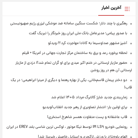
آخرین اخبار
رهگیری با چند دلار؛ شکست سنگین سامانه ضد موشکی لیزری رژیم صهیونیستی
با صدور پیامی؛ مدیرعامل بانک ملی ایران روز خبرنگار را تبریک گفت
آشپز مشهور صداوسیما به کانادا مهاجرت کرد؟/ ویدئو
لحظه برخورد رعد و برق به ساختمان مرکز تجارت جهانی در آمریکا + فیلم
حضور مازیار لرستانی در ختم اکبر عبدی برای او گران تمام شد!/ دزدی از مازیار
لرستانی آن هم در روز روشن
دو دختر پیمان قاسم‌خانی، یکی از بهاره رهنما و دیگری از میترا ابراهیمی؛ در یک
قاب!
زمان‌بندی جدید شارژ کالابرگ مرداد ۱۴۰۵ اعلام شد
برای اولین بار؛ انتشار تصاویری از رهبر جدید انقلاب/ویدیو
قاب عاشقانه و پست متفاوت همسر شاهرخ استخری!
رونمایی خودرو IM LS۹ توسط نیکا موتور ، لوکس ترین شاسی بلند EREV در ایران
الهام پاوه‌نژاد با ورزش لاکچری و استایل خاصش خبرساز شد!