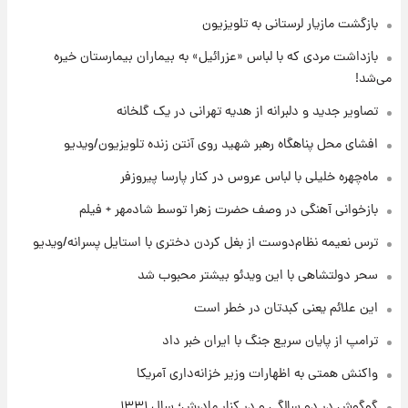
۱۷ مرداد ۱۴۰۵
بازگشت مازیار لرستانی به تلویزیون
۲۰ ساعت پیش
بازداشت مردی که با لباس «عزرائیل» به بیماران بیمارستان خیره
یک پیش ‌بینی مهم برای قیمت دلار، طلا و سکه
می‌شد!
شنبه ۱۷ مرداد ۱۴۰۵
تصاویر جدید و دلبرانه از هدیه تهرانی در یک گلخانه
۲۰ ساعت پیش
افشای محل پناهگاه‌ رهبر شهید روی آنتن زنده تلویزیون/ویدیو
بازیکن به درد نخور استقلال با مقصد اروپا این
تیم را ترک کرد!
ماه‌چهره خلیلی با لباس عروس در کنار پارسا پیروزفر
بازخوانی آهنگی در وصف حضرت زهرا توسط شادمهر + فیلم
۱ روز پیش
تصاویر کمتر دیده‌شده از شهیدان حاجی‌زاده و
ترس نعیمه نظام‌دوست از بغل کردن دختری با استایل پسرانه/ویدیو
باقری؛ فرماندهان شهید هوافضای ایران
سحر دولتشاهی با این ویدئو بیشتر محبوب شد
این علائم یعنی کبدتان در خطر است
ترامپ از پایان سریع جنگ با ایران خبر داد
واکنش همتی به اظهارات وزیر خزانه‌داری آمریکا
گوگوش در دو سالگی و در کنار مادرش؛ سال ۱۳۳۱