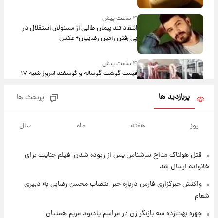
۴ ساعت پیش
انتقاد تند پیمان طالبی از مسئولان استقلال در
پی رفتن رامین رضاییان+ عکس
۴ ساعت پیش
قیمت گوشت گوساله و گوسفند امروز شنبه ۱۷
مرداد ۱۴۰۵ +جدول
پربازدید ها
پربحث ها
۵ ساعت پیش
با قدرتمندترین و بادوام ترین تانک جهان آشنا
روز
هفته
ماه
سال
شوید+ فیلم
قتل هولناک مداح سرشناس پس از ربوده شدن؛ فیلم جنایت برای
۵ ساعت پیش
قیمت طلا ۱۸عیار امروز شنبه ۱۷ مرداد ۱۴۰۵
خانواده ارسال شد
+جدول
واکنش خبرگزاری فارس درباره خبر انتصاب محسن رضایی به دبیری
شعام
۶ ساعت پیش
قیمت محصولات ایران‌خودرو و سایپا امروز شنبه
چهره بهت‌زده سه بازیگر زن در مراسم یادبود مریم همتیان