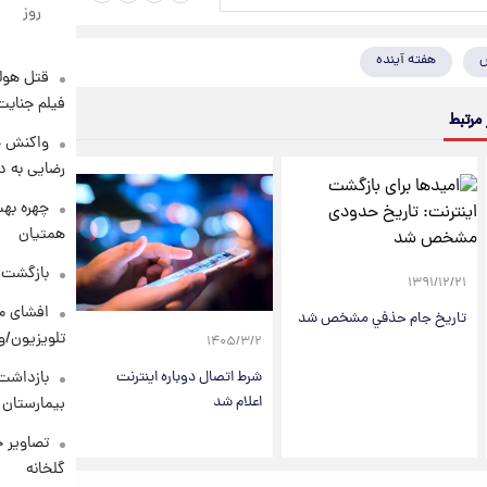
روز
هفته آینده
قتل هول
فیلم جنایت
 مرتبط
واکنش خ
رضایی به د
چهره بهت
همتیان
بازگشت م
۱۳۹۱/۱۲/۲۱
افشای مح
تاريخ جام حذفي مشخص شد
تلویزیون/و
۱۴۰۵/۳/۲
شرط اتصال دوباره اینترنت
بازداشت 
اعلام شد
بیمارستان 
تصاویر ج
گلخانه