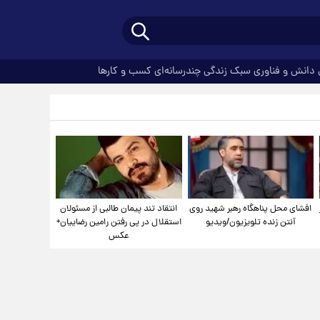
دانش و فناوری
سبک زندگی
چندرسانه‌ای
کسب و کارها
افشای محل پناهگاه‌ رهبر شهید روی
انتقاد تند پیمان طالبی از مسئولان
آنتن زنده تلویزیون/ویدیو
استقلال در پی رفتن رامین رضاییان+
عکس