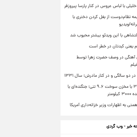
 خلیلی با لباس عروس در کنار پارسا پیروزفر
ه نظام‌دوست از بغل کردن دختری با
انه/ویدیو
تشاهی با این ویدئو بیشتر محبوب شد
م یعنی کبدتان در خطر است
ی آهنگی در وصف حضرت زهرا توسط
یلم
 دو سالگی و در کنار مادرش؛ سال ۱۳۳۱
سوخو-۳۰ با مخزن سوخت ۹.۶ تنی؛ جنگنده‌ای با
یلومتر
تی به اظهارات وزیر خزانه‌داری آمریکا
 خبر - وب گردی