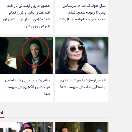
قتل هولناک مداح سرشناس
حضور مازیار لرستانی در ختم
پس از ربوده شدن؛ فیلم
اکبر عبدی برای او گران تمام
جنایت برای خانواده ارسال شد
شد!/ دزدی از مازیار لرستانی آن
هم در روز روشن
الهام پاوه‌نژاد با ورزش لاکچری
سلفی‌های پی‌درپی هلیا امامی
و استایل خاصش خبرساز شد!
در ماشین لاکچری‌اش خبرساز
شد!
پن