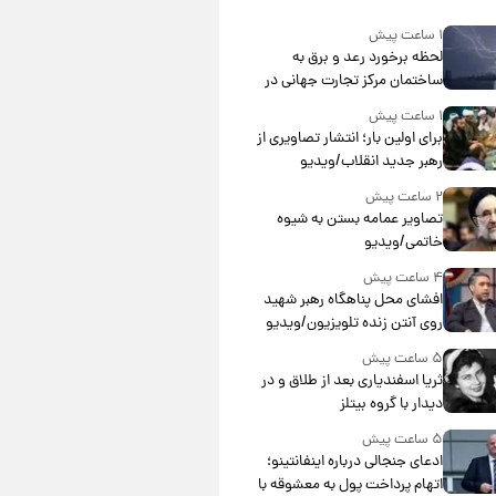
۱ ساعت پیش
لحظه برخورد رعد و برق به
ساختمان مرکز تجارت جهانی در
آمریکا + فیلم
۱ ساعت پیش
برای اولین بار؛ انتشار تصاویری از
رهبر جدید انقلاب/ویدیو
۲ ساعت پیش
تصاویر عمامه بستن به شیوه
خاتمی/ویدیو
۴ ساعت پیش
افشای محل پناهگاه‌ رهبر شهید
روی آنتن زنده تلویزیون/ویدیو
۵ ساعت پیش
ثریا اسفندیاری بعد از طلاق و در
دیدار با گروه بیتلز
۵ ساعت پیش
ادعای جنجالی درباره اینفانتینو؛
اتهام پرداخت پول به معشوقه با