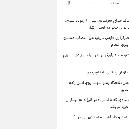
هفته
ماه
سال
۲۱ ساعت پیش
یک پیش ‌بینی مهم برای قیمت
دلار، طلا و سکه شنبه ۱۷ مرداد
ناک مداح سرشناس پس از ربوده شدن؛
۱۴۰۵
۲۱ ساعت پیش
 برای خانواده ارسال شد
بازیکن به درد نخور استقلال با
مقصد اروپا این تیم را ترک کرد!
برگزاری فارس درباره خبر انتصاب محسن
بیری شعام
۱ روز پیش
تصاویر کمتر دیده‌شده از شهیدان
‌زده سه بازیگر زن در مراسم یادبود مریم
حاجی‌زاده و باقری؛ فرماندهان
شهید هوافضای ایران
ازیار لرستانی به تلویزیون
ل پناهگاه‌ رهبر شهید روی آنتن زنده
یدیو
مردی که با لباس «عزرائیل» به بیماران
خیره می‌شد!
دید و دلبرانه از هدیه تهرانی در یک