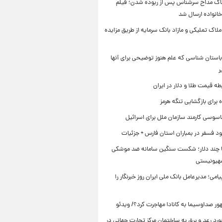
اک مداح سرشناس پس از ربوده شدن؛ فیلم
خانواده ارسال شد
ملاک تملیکی و مازاد بانک سرمایه از طریق مزایده
استان شناسی که علم هنوز توضیحی برای آنها
ر
طه قیمت طلا و دلار در ایران
برای بازگشایی تنگه هرمز
اسوسی کارمند سازمان ملل برای اسرائیل
د فسفر در بمباران استان فارس + جزئیات
ا چند دلار؛ شکست سنگین سامانه ضد موشکی
صهیونیستی
یامی؛ مدیرعامل بانک ملی ایران روز خبرنگار را
ر صداوسیما به کانادا مهاجرت کرد؟/ ویدئو
رد رعد و برق به ساختمان مرکز تجارت جهانی در