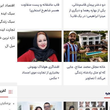
دو دختر پیمان قاسم‌خانی،
قاب عاشقانه و پست متفاوت
اقتصاد ایر
یکی از بهاره رهنما و دیگری از
همسر شاهرخ استخری!
سبک ایده 
میترا ابراهیمی؛ در یک قاب!
سبک زندگی 
تجارت ایده
تازه ترین خ
مبل ال
خانه مجلل محمد صلاح، جایی
افشاگری هولناک بهنوش
که او مثل پادشاه زندگی
بختیاری از تجارت موی اجساد
می‌کند | تصاویر
+ عکس
آخری
جره
پزشکیان: