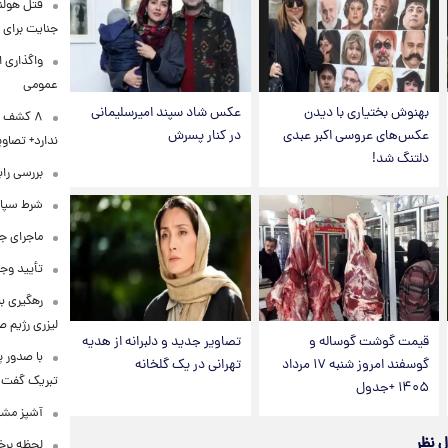
قتل هولن
جنایت برای 
واگذاری ا
عمومی
بهنوش بختیاری با دیدن
عکس شاد سپند امیرسلیمانی
۸ کشف ب
عکس‌های عروسی اکبر عبدی
در کنار پسرش
ندارد+ تصاوی
دلتنگ شد!
بررسی راب
شرط سپاه 
ماجرای ج
تأیید وجو
رهگیری ب
لیزری رژیم 
قیمت گوشت گوساله و
تصاویر جدید و دلبرانه از هدیه
با صدور پ
گوسفند امروز شنبه ۱۷ مرداد
تهرانی در یک گلخانه
تبریک گفت
۱۴۰۵ +جدول
آشپز مشهو
ل نظر
لحظه برخو