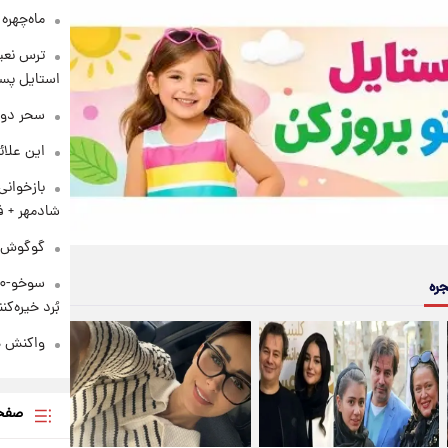
ماه‌چهره
ترس نعیم
استایل پسر
سحر دول
این علائ
بازخوان
شادمهر + ف
گوگوش در
جره
بُرد خیره‌کننده ۳۰۰۰ ک
واکنش هم
صفحه