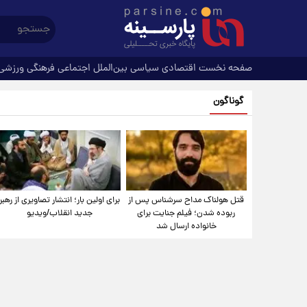
صفحه نخست
اقتصادی
سیاسی
بین‌الملل
اجتماعی
فرهنگی
ورزشی
گوناگون
قتل هولناک مداح سرشناس پس از
برای اولین بار؛ انتشار تصاویری از رهبر
ربوده شدن؛ فیلم جنایت برای
جدید انقلاب/ویدیو
خانواده ارسال شد