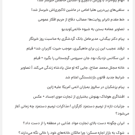
الهام پاوه‌نژاد با ورزش لاکچری و استایل خاصش خبرساز شد!
سلفی‌های پی‌درپی هلیا امامی در ماشین لاکچری‌اش خبرساز شد!
خط مقدم نابرابر روایت‌ها؛ مصائب دفاع از حریم افکار عمومی
تصاویر عمامه بستن به شیوه خاتمی/ویدیو
پیام دکتر بیگدلی، مدیرعامل بانک گردشگری به مناسبت روز خبرنگار
ترفند عجیب این زن برای ماهیگیری، موجب حیرت کاربران شد+ فیلم
این سکانس نزدیک بود جان سیروس گرجستانی را بگیرد + فیلم
خانه مجلل محمد صلاح، جایی که او مثل پادشاه زندگی می‌کند | تصاویر
شرایط جدید قانون بازنشستگی اعلام شد
پیام پزشکیان در سالروز بمباران اتمی آمریکا علیه ژاپن
افشاگری هولناک بهنوش بختیاری از تجارت موی اجساد + عکس
جزئیات تازه از ترمیم دستمزد کارگران / مذاکرات ترمیم دستمزد چه زمانی آغاز
می‌شود؟
ایران چگونه دست بالای تجارت مواد غذایی در منطقه را از دست داد؟
شوک به بازار اجاره مسکن؛ چرا مالکان خانه‌های خود را خالی نگه می‌دارند؟