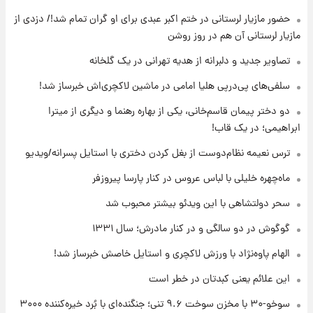
حضور مازیار لرستانی در ختم اکبر عبدی برای او گران تمام شد!/ دزدی از
۱۱ ساعت پیش
مازیار لرستانی آن هم در روز روشن
با قدرتمندترین و بادوام ترین تانک جهان آشنا
شوید+ فیلم
تصاویر جدید و دلبرانه از هدیه تهرانی در یک گلخانه
سلفی‌های پی‌درپی هلیا امامی در ماشین لاکچری‌اش خبرساز شد!
۱۱ ساعت پیش
دو دختر پیمان قاسم‌خانی، یکی از بهاره رهنما و دیگری از میترا
قیمت طلا ۱۸عیار امروز شنبه ۱۷ مرداد ۱۴۰۵
+جدول
ابراهیمی؛ در یک قاب!
ترس نعیمه نظام‌دوست از بغل کردن دختری با استایل پسرانه/ویدیو
۱۲ ساعت پیش
قیمت محصولات ایران‌خودرو و سایپا امروز شنبه
ماه‌چهره خلیلی با لباس عروس در کنار پارسا پیروزفر
۱۷ مرداد ۱۴۰۵
سحر دولتشاهی با این ویدئو بیشتر محبوب شد
گوگوش در دو سالگی و در کنار مادرش؛ سال ۱۳۳۱
الهام پاوه‌نژاد با ورزش لاکچری و استایل خاصش خبرساز شد!
این علائم یعنی کبدتان در خطر است
سوخو-۳۰ با مخزن سوخت ۹.۶ تنی؛ جنگنده‌ای با بُرد خیره‌کننده ۳۰۰۰