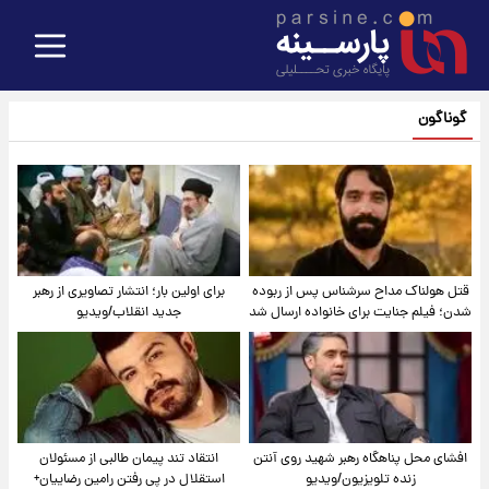
گوناگون
قتل هولناک مداح سرشناس پس از ربوده
برای اولین بار؛ انتشار تصاویری از رهبر
شدن؛ فیلم جنایت برای خانواده ارسال شد
جدید انقلاب/ویدیو
افشای محل پناهگاه‌ رهبر شهید روی آنتن
انتقاد تند پیمان طالبی از مسئولان
زنده تلویزیون/ویدیو
استقلال در پی رفتن رامین رضاییان+