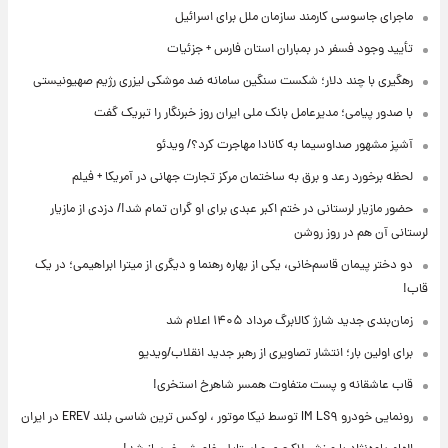
ماجرای جاسوسی کارمند سازمان ملل برای اسرائیل
تأیید وجود فسفر در بمباران استان فارس + جزئیات
رهگیری با چند دلار؛ شکست سنگین سامانه ضد موشکی لیزری رژیم صهیونیستی
با صدور پیامی؛ مدیرعامل بانک ملی ایران روز خبرنگار را تبریک گفت
آشپز مشهور صداوسیما به کانادا مهاجرت کرد؟/ ویدئو
لحظه برخورد رعد و برق به ساختمان مرکز تجارت جهانی در آمریکا + فیلم
حضور مازیار لرستانی در ختم اکبر عبدی برای او گران تمام شد!/ دزدی از مازیار
لرستانی آن هم در روز روشن
دو دختر پیمان قاسم‌خانی، یکی از بهاره رهنما و دیگری از میترا ابراهیمی؛ در یک
قاب!
زمان‌بندی جدید شارژ کالابرگ مرداد ۱۴۰۵ اعلام شد
برای اولین بار؛ انتشار تصاویری از رهبر جدید انقلاب/ویدیو
قاب عاشقانه و پست متفاوت همسر شاهرخ استخری!
رونمایی خودرو IM LS۹ توسط نیکا موتور ، لوکس ترین شاسی بلند EREV در ایران