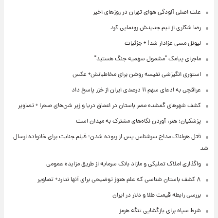
علت اصلی آلودگی هوای تهران در روزهای اخیر
رضا شکاری از تیم جدیدش رونمایی کرد
لیونل مسی عزادار شد! + جزئیات
ماجرای پیامک "مشمول سهمیه جنگ هستید"
استوری انگیزشی نفیسه روشن برای مخاطبانش+ عکس
عراقچی به ادعای سهم ۱۱ درصدی ایران از خزر پاسخ داد
کشف شهرهای گمشده مصر باستان در اعماق دریا و زیر شن‌های صحرا + تصاویر
پزشکیان: هنر، آوردن نگاه‌های مشترک به میدان است
قتل هولناک مداح سرشناس پس از ربوده شدن؛ فیلم جنایت برای خانواده ارسال
شد
واگذاری املاک تملیکی و مازاد بانک سرمایه از طریق مزایده عمومی
۸ کشف باستان شناسی که علم هنوز توضیحی برای آنها ندارد+ تصاویر
بررسی رابطه قیمت طلا و دلار در ایران
شرط سپاه برای بازگشایی تنگه هرمز