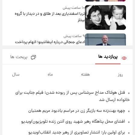
۱۰ ساعت پیش
ثریا اسفندیاری بعد از طلاق و در دیدار با گروه
بیتلز
۹ ساعت پیش
ادعای جنجالی درباره اینفانتینو؛ اتهام پرداخت
پول به معشوقه با درآمد یوفا
پربازدید ها
پربحث ها
۱۰ ساعت پیش
هشدار درباره کمبود یک ماده معدنی؛ خطر
روز
هفته
ماه
سال
آلزایمر و زوال عقل افزایش می‌یابد؟
قتل هولناک مداح سرشناس پس از ربوده شدن؛ فیلم جنایت برای
۱۰ ساعت پیش
انتقاد تند پیمان طالبی از مسئولان استقلال در
خانواده ارسال شد
پی رفتن رامین رضاییان+ عکس
چهره بهت‌زده سه بازیگر زن در مراسم یادبود مریم همتیان
۱۰ ساعت پیش
افشای محل پناهگاه‌ رهبر شهید روی آنتن زنده تلویزیون/ویدیو
قیمت گوشت گوساله و گوسفند امروز شنبه ۱۷
برای اولین بار؛ انتشار تصاویری از رهبر جدید انقلاب/ویدیو
مرداد ۱۴۰۵ +جدول