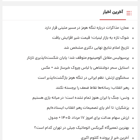
آخرین اخبار
عمان: مذاکرات درباره تنگه هرمز در مسیر مثبتی قرار دارد
شوک تازه به بازار لبنیات؛ قیمت شیر افزایش یافت
تاریخ اعلام نتایج نهایی دکتری مشخص شد
پرسپولیس مقابل آلومینیوم متوقف شد؛ پایان شکست‌ناپذیری تارتار
استایل سحر دولتشاهی با لباس چروک خبرساز شد + عکس
سخنگوی ارتش: نظم ایرانی در تنگه هرمز بازگشت‌ناپذیر است
رهبر انقلاب: رسانه‌ها نقاط ضعف را برجسته نکنند
ونس: جنگ با ایران هنوز تمام نشده است؛ در میانه بازی هستیم
پزشکیان: تا آخر پای تصمیمات رهبر انقلاب ایستاده‌ایم
ارزش سهام عدالت برای امروز ۱۷ مرداد ۱۴۰۵ + جدول
بهترین تعمیرگاه گیربکس اتوماتیک جیلی در تهران کدام است؟
آخرین خبر از پرونده کلثوم اکبری