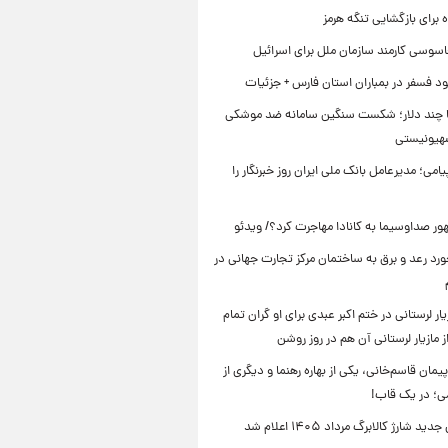
برای بازگشایی تنگه هرمز
اسوسی کارمند سازمان ملل برای اسرائیل
د فسفر در بمباران استان فارس + جزئیات
ا چند دلار؛ شکست سنگین سامانه ضد موشکی
صهیونیستی
یامی؛ مدیرعامل بانک ملی ایران روز خبرنگار را
ر صداوسیما به کانادا مهاجرت کرد؟/ ویدئو
رد رعد و برق به ساختمان مرکز تجارت جهانی در
ار لرستانی در ختم اکبر عبدی برای او گران تمام
 مازیار لرستانی آن هم در روز روشن
یمان قاسم‌خانی، یکی از بهاره رهنما و دیگری از
می؛ در یک قاب!
ید شارژ کالابرگ مرداد ۱۴۰۵ اعلام شد