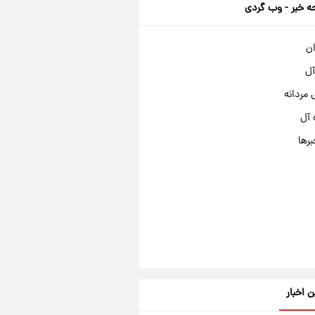
 خبر - وب گردی
ان
آل
مردانه
 آل
برها
ن اخبار