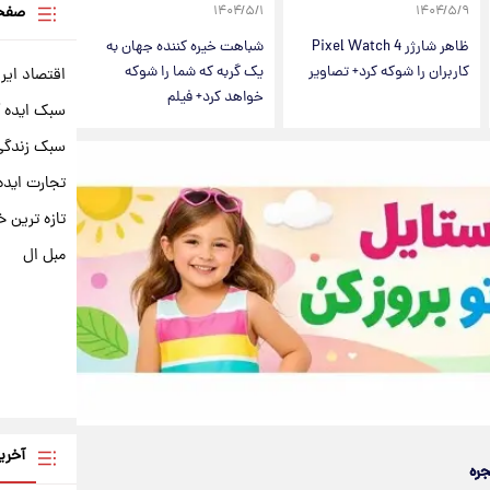
صفحه
۱۴۰۴/۵/۱
۱۴۰۴/۵/۹
ظاهر شارژر Pixel Watch 4
شباهت خیره کننده جهان به
کاربران را شوکه کرد+ تصاویر
یک گربه که شما را شوکه
اقتصاد ایر
خواهد کرد+ فیلم
سبک ایده 
سبک زندگی 
تجارت ایده
تازه ترین خ
مبل ال
آخری
جره