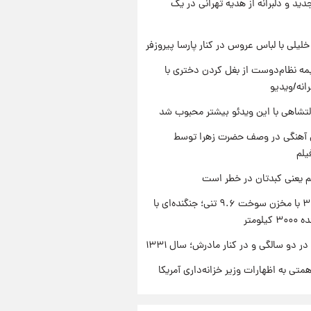
دید و دلبرانه از هدیه تهرانی در یک
 خلیلی با لباس عروس در کنار پارسا پیروزفر
ه نظام‌دوست از بغل کردن دختری با
انه/ویدیو
تشاهی با این ویدئو بیشتر محبوب شد
ی آهنگی در وصف حضرت زهرا توسط
یلم
م یعنی کبدتان در خطر است
سوخو-۳۰ با مخزن سوخت ۹.۶ تنی؛ جنگنده‌ای با
یلومتر
 دو سالگی و در کنار مادرش؛ سال ۱۳۳۱
تی به اظهارات وزیر خزانه‌داری آمریکا