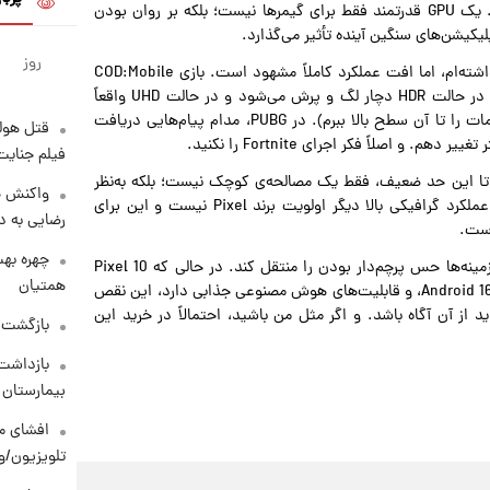
بهانه‌ای برای نادیده گرفتن یک مؤلفه‌ی حیاتی مثل GPU باشد. یک GPU قدرتمند فقط برای گیمرها نیست؛ بلکه بر روان بودن
لیکیشن‌های سنگین آینده تأثیر می‌گذارد.
روز
من شخصاً در اجرای بازی‌هایی که دوست دارم مشکل جدی نداشته‌ام، اما افت عملکرد کاملاً مشهود است. بازی COD:Mobile
اجازه نمی‌دهد رزولوشن را به حداکثر برسانم، و PUBG Mobile در حالت HDR دچار لگ و پرش می‌شود و در حالت UHD واقعاً
به‌زحمت می‌افتد (هرچند برخلاف COD:Mobile اجازه داد تنظیمات را تا آن سطح بالا ببرم). در PUBG، مدام پیام‌هایی دریافت
قتل هول
و اصلاً فکر اجرای Fortnite را نکنید.
فیلم جنایت
 سال ۲۰۲۵ با عملکرد گرافیکی تا این حد ضعیف، فقط یک مصالحه‌ی کوچک نیست؛ بلکه به‌نظر
واکنش خ
می‌رسد یک اشتباه کامل باشد. این پیام را منتقل می‌کند که عملکرد گرافیکی بالا دیگر اولویت برند Pixel نیست و این برای
رضایی به د
چهره بهت
صرف‌نظر از مخاطب هدف، یک گوشی پرچم‌دار باید در همه‌ی زمینه‌ها حس پرچم‌دار بودن را منتقل کند. در حالی که Pixel 10
همتیان
Pro XL دوربین فوق‌العاده، طراحی زیبا، رابط کاربری دلنشین با Android 16، و قابلیت‌های هوش مصنوعی جذابی دارد، این نقص
 از آن آگاه باشد. و اگر مثل من باشید، احتمالاً در خرید این
بازگشت م
بازداشت 
بیمارستان 
افشای مح
تلویزیون/و