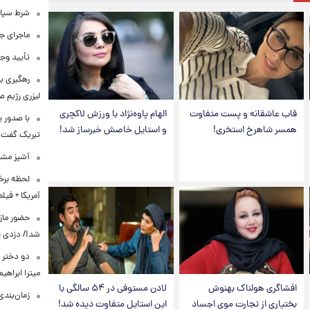
شرط سپاه 
ماجرای ج
تأیید وجو
رهگیری ب
لیزری رژیم 
قاب عاشقانه و پست متفاوت
الهام پاوه‌نژاد با ورزش لاکچری
با صدور پ
همسر شاهرخ استخری!
و استایل خاصش خبرساز شد!
تبریک گفت
آشپز مشهو
لحظه برخو
آمریکا + فیلم
حضور مازی
شد!/ دزدی از
دو دختر پ
میترا ابراهی
افشاگری هولناک بهنوش
لادن مستوفی در ۵۴ سالگی با
زمان‌بندی جد
بختیاری از تجارت موی اجساد
این استایل متفاوت دیده شد!