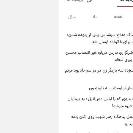
پربحث ها
قیمت محصولات ایران‌خودرو و
سایپا امروز شنبه ۱۷ مرداد ۱۴۰۵
هفته
ماه
سال
۲۰ ساعت پیش
یک پیش ‌بینی مهم برای قیمت
دلار، طلا و سکه شنبه ۱۷ مرداد
ناک مداح سرشناس پس از ربوده شدن؛
۱۴۰۵
۲۰ ساعت پیش
 برای خانواده ارسال شد
بازیکن به درد نخور استقلال با
مقصد اروپا این تیم را ترک کرد!
برگزاری فارس درباره خبر انتصاب محسن
بیری شعام
۱ روز پیش
تصاویر کمتر دیده‌شده از شهیدان
‌زده سه بازیگر زن در مراسم یادبود مریم
حاجی‌زاده و باقری؛ فرماندهان
شهید هوافضای ایران
ازیار لرستانی به تلویزیون
مردی که با لباس «عزرائیل» به بیماران
خیره می‌شد!
ل پناهگاه‌ رهبر شهید روی آنتن زنده
یدیو