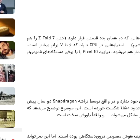
بیایید لحظه‌ای مکث کنیم. رقبای مستقیم Pixel 10 — گوشی‌هایی که در همان رده قیمتی قرار دارند (حتی Z Fold 7 را هم
اضافه کردم تا مقایسه‌ای با Pixel 10 Pro Fold آینده داشته باشیم) — امتیازهایی در GPU دارند که ۶ تا ۷ برابر بیشتر است.
این فقط یک فاصله نیست؛ یک شکاف عظیم است. اما اوضاع بدتر هم می‌شود. بیایید Pixel 10 را با برخی دستگاه‌های قدیمی‌تر
درست است. Tensor G5 جدید حتی عملکردی مشابه نسل قبلی خود ندارد و در واقع توسط تراشه Snapdragon دو سال پیش
در Z Fold 5 و همچنین Tensor G4 یک‌ساله‌ی گوگل با اختلاف حدود ۱۵۰٪ شکست خورده است. این موضوع توضیح می‌دهد که
حی Tensor بر شتاب‌دهی به وظایف هوش مصنوعی درون‌دستگاهی بوده است. اما این نمی‌تواند
پربا