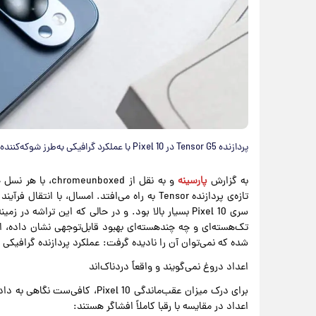
پردازنده Tensor G5 در Pixel 10 با عملکرد گرافیکی به‌طرز شوکه‌کننده‌ای ضعیف ظاهر شده است
به گزارش
پارسینه
تک‌هسته‌ای و چه چند‌هسته‌ای بهبود قابل‌توجهی نشان داده، ا
شده که نمی‌توان آن را نادیده گرفت: عملکرد پردازنده گرافیکی (GPU) آن به‌طرز باورنکردنی ضعیف است (حداقل روی کاغذ)
اعداد دروغ نمی‌گویند و واقعاً دردناک‌اند
اعداد در مقایسه با رقبا کاملاً افشاگر هستند: