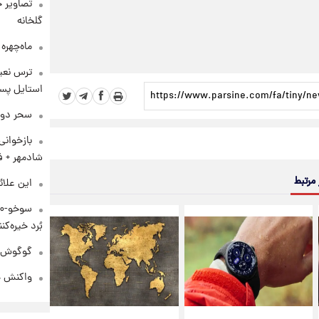
تصاویر ج
گلخانه
ماه‌چهره
ترس نعیم
استایل پسر
سحر دول
بازخوان
شادمهر + ف
 مرتبط
این علائ
بُرد خیره‌کننده ۳۰۰۰ ک
گوگوش در
واکنش هم