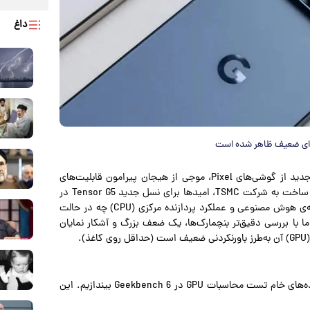
داغ
و به نقل از chromeunboxed، با هر نسل جدید از گوشی‌های Pixel، موجی از هیجان پیرامون قابلیت‌های
تازه‌ی پردازنده Tensor به راه می‌افتد. امسال، با انتقال فرآیند ساخت به شرکت TSMC، امیدها برای نسل جدید Tensor G5 در
سری Pixel 10 بسیار بالا بود. و در حالی که این تراشه در زمینه‌ی هوش مصنوعی و عملکرد پردازنده مرکزی (CPU) چه در حالت
ما با بررسی دقیق‌تر بنچمارک‌ها، یک ضعف بزرگ و آشکار نمایان
.
برای درک میزان عقب‌ماندگی Pixel 10، کافی‌ست نگاهی به داده‌های خام تست محاسبات GPU در Geekbench 6 بیندازیم. این