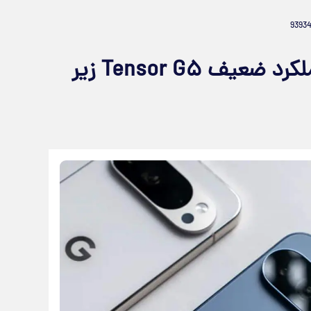
شوک گرافیکی در Pixel ۱۰؛ عملکرد ضعیف Tensor G۵ زیر