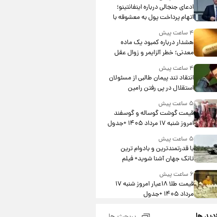
ادعای جنجالی درباره اینفانتینو؛
اتهام پرداخت پول به معشوقه با
درآمد یوفا
۴ ساعت پیش
هشدار درباره کمبود یک ماده
معدنی؛ خطر آلزایمر و زوال عقل
افزایش می‌یابد؟
۴ ساعت پیش
انتقاد تند پیمان طالبی از مسئولان
استقلال در پی رفتن رامین
رضاییان+ عکس
۵ ساعت پیش
قیمت گوشت گوساله و گوسفند
امروز شنبه ۱۷ مرداد ۱۴۰۵ +جدول
۵ ساعت پیش
با قدرتمندترین و بادوام ترین
تانک جهان آشنا شوید+ فیلم
۶ ساعت پیش
قیمت طلا ۱۸عیار امروز شنبه ۱۷
مرداد ۱۴۰۵ +جدول
۶ ساعت پیش
زدید ها