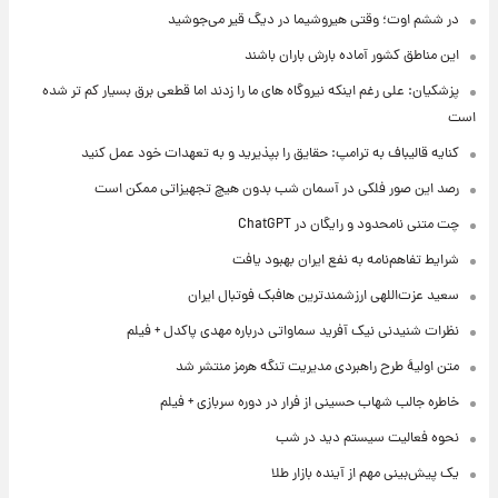
در ششم اوت؛ وقتی هیروشیما در دیگ قیر می‌جوشید
این مناطق کشور آماده بارش باران باشند
پزشکیان: علی رغم اینکه نیروگاه های ما را زدند اما قطعی برق بسیار کم تر شده
است
کنایه قالیباف به ترامپ: حقایق را بپذیرید و به تعهدات خود عمل کنید
رصد این صور فلکی در آسمان شب بدون هیچ تجهیزاتی ممکن است
چت متنی نامحدود و رایگان در ChatGPT
شرایط تفاهم‌نامه به نفع ایران بهبود یافت
سعید عزت‌اللهی ارزشمندترین هافبک فوتبال ایران
نظرات شنیدنی نیک آفرید سماواتی درباره مهدی پاکدل + فیلم
متن اولیۀ طرح راهبردی مدیریت تنگه هرمز منتشر شد
خاطره جالب شهاب حسینی از فرار در دوره سربازی + فیلم
نحوه فعالیت سیستم دید در شب
یک پیش‌بینی مهم از آینده بازار طلا