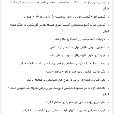
یحیی سریع از عملیات گسترده تجمعات نظامی وابسته به عربستان خبر داد +
فیلم
قیمت انواع گوشی موبایل امروز پنجشنبه ۱۵ مرداد ۱۴۰۵ + جدول
گزارش جدید آسوشیتدپرس آسیب مغزی صدها نظامی آمریکایی در جنگ علیه
ایران
جزئیات شرط جدید بازنشستگی اعلام شد
استوری مهدی طارمی برای ستاره اینتر + عکس
گران‌ترین خرید تاریخ رئال مادرید رونمایی شد
روایت جالب نیک آفرین سماواتی از هم بازی شدن با امین تارخ + فیلم
یک روایت جالب از زبان بدن و انواع لبخند + فیلم
بهره گیری از معماری ایرانی در طرح های ایتالیایی برا مقابله با گرما
پادشاه کوه ها در منظومه شمسی / اورست در برابر این هیولا یک شوخی است +
فیلم
هنرنمایی روزبه حصاری آن هم بدون بدلکار + فیلم
آوای موسیقی اوشین در تهران توسط سفیر ژاپن نواخته شد + فیلم