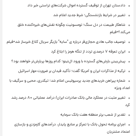
دادستان تهران از توقیف گسترده اموال شرکت‌های تراستی خبر داد
تغییر در شرایط بازنشستگی؛ شرط جدید اعلام شد
شاهکار طبیعت در دل سنگ؛ تومسونیت چگونه نقش‌های خیره‌کننده خلق
می‌کند؟+فیلم
توصیف جالب هادی حجازی‌فر درباره ی "سایه" بازیگر سریال کلاغ خبرساز شد+فیلم
ایران تعرفه ۷ درصدی تردد از تنگه هرمز را ابلاغ کرد
پیش‌بینی بارش‌های گسترده با ورود ال‌نینو؛ کدام روزها پربارش‌تر خواهند بود؟
ترکیه از مذاکرات ایران و آمریکا گفت؛ تأکید فیدان بر ضرورت مهار اسرائیل
شماره پیراهن خریدهای جدید پرسپولیس اعلام شد؛ تیکدری، محبی و سرگیف با
اعداد ویژه
تغییر مثبت در عملکرد مالی بانک صادرات ایران/ درآمد عملیاتی ۸۰ درصد رشد
کرد
تقدیر از شعب برتر منطقه هفت بانک سرمایه
اجرای برنامه تحول بانک با تمرکز بر منابع پایدار، درآمدهای کارمزدی و بازسازی
اعتماد مشتریان