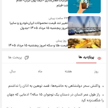
جزئیات فعال‌سازی «کیف پول ایران» اعلام
شد+فیلم
۲۳ ساعت پیش
تغییر تند قیمت محصولات ایران‌خودرو و سایپا
امروز پنجشنبه ۱۵ مرداد ۱۴۰۵ +جدول
۱ روز پیش
قیمت طلا و سکه امروز پنجشنبه ۱۵ مرداد ۱۴۰۵
پربازدید ها
پربحث ها
۱ روز پیش
شارژ جدید کالابرگ برای سه دهک؛ جزئیات اعلام
روز
هفته
ماه
سال
شد
واکنش سحر دولتشاهی به حاشیه‌ها: قصد توهین به اذان را نداشتم
۱ روز پیش
شرایط تازه فروش اقساطی سایپا اعلام شد؛
راز طول عمر انسان در دستان یک نوجوان ۱۵ ساله؟ ادعایی که جهان
شاهین، کوییک، اطلس، سهند و ساینا با اقساط
را شگفت‌زده کرد
بلندمدت + جدول