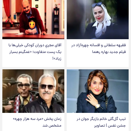
فقیهه سلطانی و افسانه چهره‌آزاد در
آقای مجریِ دوران کودکی خیلی‌ها با
فیلم جدید بهاره رهنما
یک پست متفاوت؛ «غمگینم بسیار
زیاد»!
تیپ گل‌گلی خانم بازیگر جوان در
زمان پخش «مرد سه هزار چهره»
جشن نفس | تصاویر
مشخص شد